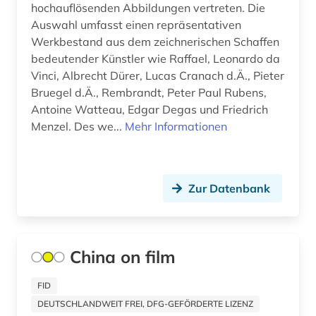
hochauflösenden Abbildungen vertreten. Die
astronomie (3)
Auswahl umfasst einen repräsentativen
Litauen (3)
Werkbestand aus dem zeichnerischen Schaffen
astronomische beobachtung (1)
Mecklenburg-Vorpommern (3)
bedeutender Künstler wie Raffael, Leonardo da
Vinci, Albrecht Dürer, Lucas Cranach d.Ä., Pieter
astrophysik (2)
Mittelamerika (4)
Bruegel d.Ä., Rembrandt, Peter Paul Rubens,
Antoine Watteau, Edgar Degas und Friedrich
atlas (12)
Montenegro (2)
Menzel. Des we...
Mehr Informationen
audio recordings (1)
Niederlande (24)
audiodatei (2)
Niedersachsen (4)
Zur Datenbank
audiovisuelles material (1)
Nordamerika (3)
aufführung (6)
Nordrhein-Westfalen (1)
China on film
aufklärung (1)
Norwegen (32)
aufnahme <photographie> (1)
FID
Oesterreich (29)
DEUTSCHLANDWEIT FREI, DFG-GEFÖRDERTE LIZENZ
augenchirurgie (1)