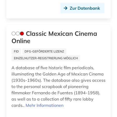
brahms, johannes | komponist; pianist (1)
Zur Datenbank
brahms-institut (1)
brandenburg (4)
Classic Mexican Cinema
bratislava (1)
Online
braunschweig (1)
FID
DFG-GEFÖRDERTE LIZENZ
EINZELNUTZER-REGISTRIERUNG MÖGLICH
bremen (2)
A database of five historic film periodicals,
brief (2)
illuminating the Golden Age of Mexican Cinema
(1930s-1960s). The database also gives access
briefsammlung (1)
to the personal scrapbook of pioneering
bronze (1)
filmmaker Fernando de Fuentes (1894-1958),
as well as to a collection of fifty rare lobby
bronzeplastik (1)
cards..
Mehr Informationen
bronzezeit (1)