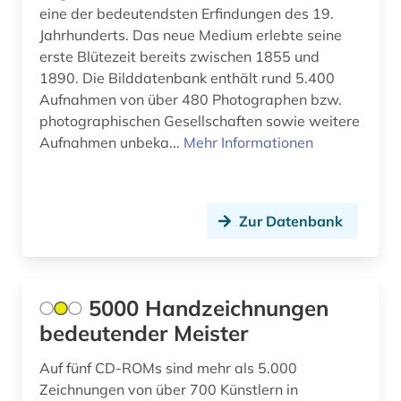
eine der bedeutendsten Erfindungen des 19.
archäologisches denkmal (1)
Hamburg (3)
Jahrhunderts. Das neue Medium erlebte seine
erste Blütezeit bereits zwischen 1855 und
aristoteles (1)
Hessen (4)
1890. Die Bilddatenbank enthält rund 5.400
Aufnahmen von über 480 Photographen bzw.
arktis (2)
Irland (1)
photographischen Gesellschaften sowie weitere
armenien (2)
Aufnahmen unbeka...
Island (6)
Mehr Informationen
artefakte (1)
Israel (6)
artenvielfalt (1)
Italien (14)
Zur Datenbank
arthur (1)
Japan (2)
aruba (1)
Jugoslawien (3)
5000 Handzeichnungen
asch (1)
Kanada (2)
bedeutender Meister
aschach (1)
Kroatien (3)
Auf fünf CD-ROMs sind mehr als 5.000
Zeichnungen von über 700 Künstlern in
asien (4)
Lettland (2)