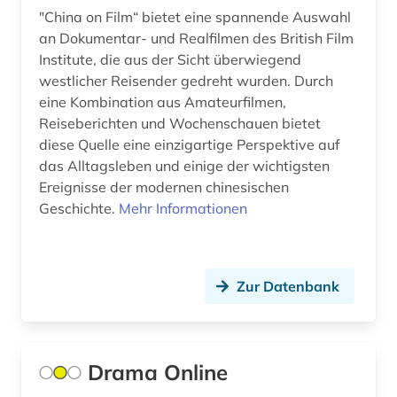
Osmanisches Reich (1)
"China on Film“ bietet eine spannende Auswahl
augenheilkunde (1)
Ostasien (12)
an Dokumentar- und Realfilmen des British Film
Institute, die aus der Sicht überwiegend
augenzeuge (3)
Osteuropa (10)
westlicher Reisender gedreht wurden. Durch
eine Kombination aus Amateurfilmen,
augenzeugenbericht (1)
Ostmitteleuropa (3)
Reiseberichten und Wochenschauen bietet
auktion (1)
diese Quelle eine einzigartige Perspektive auf
Palaestina (1)
das Alltagsleben und einige der wichtigsten
auktionshaus (1)
Polen (20)
Ereignisse der modernen chinesischen
Geschichte.
Mehr Informationen
auktionshäuser (1)
Portugal (3)
auktionskatalog (5)
Rheinland-Pfalz (2)
auktionspreis (1)
Zur Datenbank
Roemisches Reich (8)
ausbildung (1)
Rumänien (2)
auschwitz-prozess (1)
Russland, Sowjetunion (19)
Drama Online
ausgrabung (2)