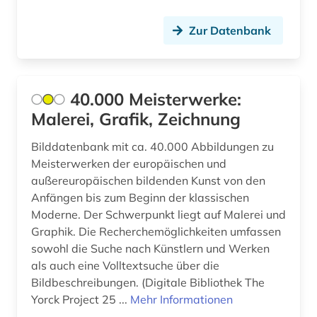
brücke (1)
Zur Datenbank
brückenbau (1)
brünn (1)
40.000 Meisterwerke:
buch (3)
Malerei, Grafik, Zeichnung
bucheinband (2)
Bilddatenbank mit ca. 40.000 Abbildungen zu
Meisterwerken der europäischen und
buchgeschichte (1)
außereuropäischen bildenden Kunst von den
buchgestaltung (1)
Anfängen bis zum Beginn der klassischen
Moderne. Der Schwerpunkt liegt auf Malerei und
buchkunst (2)
Graphik. Die Recherchemöglichkeiten umfassen
sowohl die Suche nach Künstlern und Werken
buchmalerei (2)
als auch eine Volltextsuche über die
buchrolle (1)
Bildbeschreibungen. (Digitale Bibliothek The
Yorck Project 25 ...
Mehr Informationen
buchwissenschaft (1)