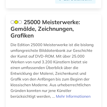
bildstock (2)
bildteppich (1)
25000 Meisterwerke:
bildthema (1)
Gemälde, Zeichnungen,
bildträger (1)
Grafiken
bildung (2)
Die Edition 25000 Meisterwerke ist die bislang
umfangreichste Bilddatenbank zur Geschichte
bildungsarbeit (1)
der Kunst auf DVD-ROM. Mit über 25.000
Werken von rund 3.200 Künstlern bietet sie
bildwissenschaft (1)
einen umfassenden Überblick über die
biografie (3)
Entwicklung der Malerei, Zeichenkunst und
Grafik von den Anfängen bis zum Beginn der
biographie (7)
klassischen Moderne. Aus urheberrechtlichen
Gründen konnten nur jene Künstler
biologie (7)
berücksichtigt werden, ...
Mehr Informationen
biowissenschaften (1)