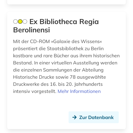
chronik (2)
Ex Bibliotheca Regia
coleoptera (1)
Berolinensi
comic (2)
Mit der CD-ROM »Galaxie des Wissens«
computeranimation (1)
präsentiert die Staatsbibliothek zu Berlin
kostbare und rare Bücher aus ihrem historischen
computerkunst (1)
Bestand. In einer virtuellen Ausstellung werden
die einzelnen Sammlungen der Abteilung
corinth (1)
Historische Drucke sowie 78 ausgewählte
corpus (1)
Druckwerke des 16. bis 20. Jahrhunderts
intensiv vorgestellt.
Mehr Informationen
courtauld institute of art <london> (1)
cranach (1)
Zur Datenbank
côte divoire (1)
dahlbergh, erik jönsson | offizier; architekt;