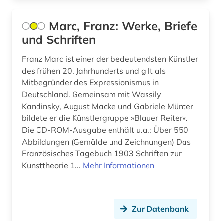
chemical engineering - equipment and
supplies (1)
Marc, Franz: Werke, Briefe
chemie (6)
und Schriften
chemieunterricht (1)
Franz Marc ist einer der bedeutendsten Künstler
des frühen 20. Jahrhunderts und gilt als
chemischer apparatebau (1)
Mitbegründer des Expressionismus in
Deutschland. Gemeinsam mit Wassily
china (9)
Kandinsky, August Macke und Gabriele Münter
chirurgie (4)
bildete er die Künstlergruppe »Blauer Reiter«.
Die CD-ROM-Ausgabe enthält u.a.: Über 550
chorgesang (1)
Abbildungen (Gemälde und Zeichnungen) Das
Französisches Tagebuch 1903 Schriften zur
chorgestühl (1)
Kunsttheorie 1...
Mehr Informationen
christian gottlob (1)
christliche kunst (3)
Zur Datenbank
christliche mission (1)