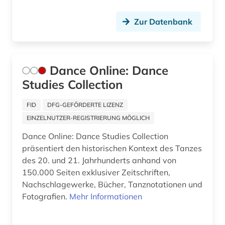
bismarck (1)
Zur Datenbank
blauer reiter (2)
bochum (1)
Dance Online: Dance
bodenkunde (1)
Studies Collection
bollnäs (1)
FID
DFG-GEFÖRDERTE LIZENZ
book of kells (1)
EINZELNUTZER-REGISTRIERUNG MÖGLICH
borgholm (1)
Dance Online: Dance Studies Collection
präsentiert den historischen Kontext des Tanzes
bornholm (1)
des 20. und 21. Jahrhunderts anhand von
150.000 Seiten exklusiver Zeitschriften,
bosnien-herzegowina (2)
Nachschlagewerke, Bücher, Tanznotationen und
botanik (3)
Fotografien.
Mehr Informationen
botanischer garten (1)