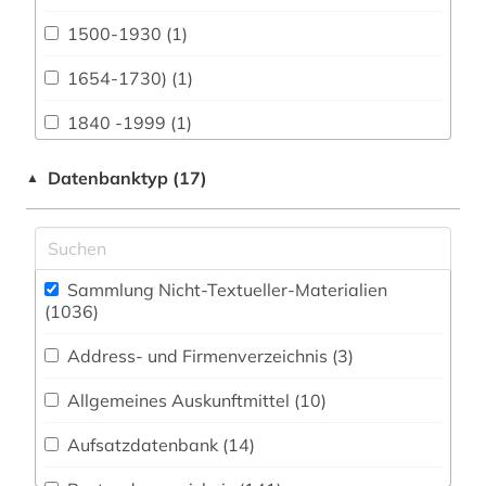
Vermessungswesen (80)
1500-1930 (1)
Bibliographien (0)
1654-1730) (1)
Biologie, Biotechnologie (41)
1840 -1999 (1)
Buch- und Bibliothekswesen,
Informationswissenschaft (36)
1968 (1)
Datenbanktyp (17)
▲
Chemie und Pharmazie (7)
3d-karte (1)
Elektrotechnik, Elektronik, Nachrichtentechnik
aalborg (1)
(9)
Sammlung Nicht-Textueller-Materialien
aarhus (5)
(1036
)
Energietechnik (2)
abbildung (5)
Address- und Firmenverzeichnis (3
)
Ethnologie (88)
abbildungen (2)
Allgemeines Auskunftmittel (10
)
Gender Studies - Geschlechterforschung (2)
abholzung (1)
Aufsatzdatenbank (14
)
Geographie (57)
abraham (1)