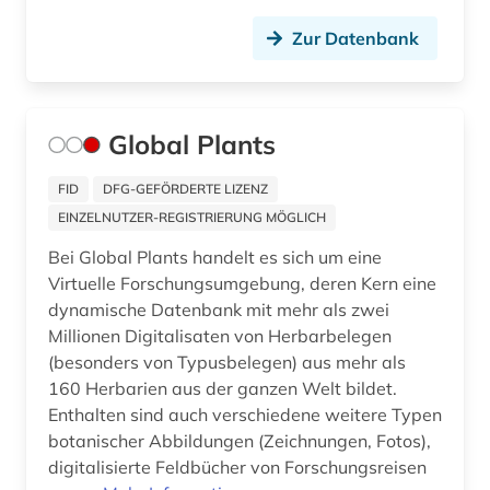
Zur Datenbank
deutsches reich (1)
deutschland (31)
deutschland (1)
Global Plants
deutschland (bundesrepublik) (2)
FID
DFG-GEFÖRDERTE LIZENZ
EINZELNUTZER-REGISTRIERUNG MÖGLICH
deutschland (ddr) (7)
Bei Global Plants handelt es sich um eine
dia (1)
Virtuelle Forschungsumgebung, deren Kern eine
dynamische Datenbank mit mehr als zwei
diagnose (1)
Millionen Digitalisaten von Herbarbelegen
dialekt (1)
(besonders von Typusbelegen) aus mehr als
160 Herbarien aus der ganzen Welt bildet.
dialektologie (1)
Enthalten sind auch verschiedene weitere Typen
botanischer Abbildungen (Zeichnungen, Fotos),
die lebensbeschreibungen der beruehmtesten
italienischen architekten (1)
digitalisierte Feldbücher von Forschungsreisen