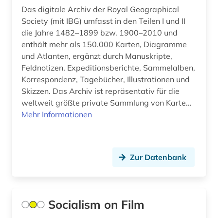
benin (1)
Das digitale Archiv der Royal Geographical
Society (mit IBG) umfasst in den Teilen I und II
bergbau (1)
die Jahre 1482–1899 bzw. 1900–2010 und
bergen (norwegen) (1)
enthält mehr als 150.000 Karten, Diagramme
und Atlanten, ergänzt durch Manuskripte,
berlin (7)
Feldnotizen, Expeditionsberichte, Sammelalben,
Korrespondenz, Tagebücher, Illustrationen und
berlin-kreuzberg (1)
Skizzen. Das Archiv ist repräsentativ für die
weltweit größte private Sammlung von Karte...
berliner mauer (1)
Mehr Informationen
bern (1)
berufliche weiterbildung (1)
Zur Datenbank
besetzung (1)
bestand (2)
Socialism on Film
bestandserhaltung (1)