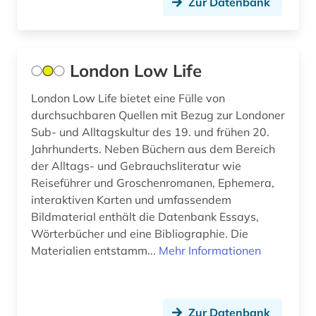
Zur Datenbank
bilddatenbank (48)
bildende kunst (6)
London Low Life
bilder (5)
bildliche darstellung (4)
London Low Life bietet eine Fülle von
durchsuchbaren Quellen mit Bezug zur Londoner
bildmaterial (1)
Sub- und Alltagskultur des 19. und frühen 20.
Jahrhunderts. Neben Büchern aus dem Bereich
bildnis (8)
der Alltags- und Gebrauchsliteratur wie
Reiseführer und Groschenromanen, Ephemera,
bildnisgrafik (1)
interaktiven Karten und umfassendem
bildnismalerei (2)
Bildmaterial enthält die Datenbank Essays,
Wörterbücher und eine Bibliographie. Die
bildpostkarte (4)
Materialien entstamm...
Mehr Informationen
bildsammlung (1)
bildstein (1)
Zur Datenbank