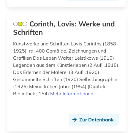
böhmen (1)
böhmische länder (1)
Corinth, Lovis: Werke und
bühnenbild (1)
Schriften
bürgerrechtsbewegung (3)
Kunstwerke und Schriften Lovis Corinths (1858-
1925): rd. 400 Gemälde, Zeichnungen und
cad (1)
Grafiken Das Leben Walter Leistikows (1910)
capello (1)
Legenden aus dem Künstlerleben (2.Aufl.,1918)
Das Erlernen der Malerei (3.Aufl.,1920)
carl de (1)
Gesammelte Schriften (1920) Selbstbiographie
(1926) Meine frühen Jahre (1954) (Digitale
cartoon (1)
Bibliothek ; 154)
Mehr Informationen
caspar david (3)
charles (1)
Zur Datenbank
chemical apparatus (1)