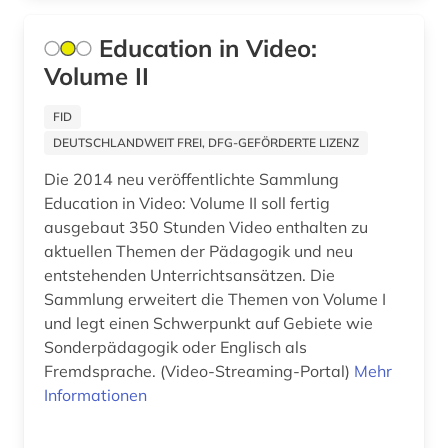
designerin (1)
Education in Video:
desktop-publishing (1)
Volume II
deutsch (1)
FID
deutsch-deutsche grenze (1)
DEUTSCHLANDWEIT FREI, DFG-GEFÖRDERTE LIZENZ
Die 2014 neu veröffentlichte Sammlung
deutsche (1)
Education in Video: Volume II soll fertig
deutsche demokratische republik (1)
ausgebaut 350 Stunden Video enthalten zu
aktuellen Themen der Pädagogik und neu
deutsche kolonialgesellschaft (1)
entstehenden Unterrichtsansätzen. Die
Sammlung erweitert die Themen von Volume I
deutscher alpenverein (1)
und legt einen Schwerpunkt auf Gebiete wie
deutscher orden (1)
Sonderpädagogik oder Englisch als
Fremdsprache. (Video-Streaming-Portal)
Mehr
deutsches historisches museum (2)
Informationen
deutsches museum von meisterwerken der
naturwissenschaft und technik (1)