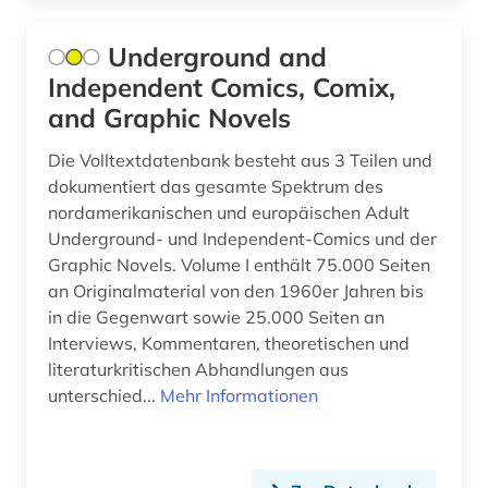
bibliothekswesen (1)
Underground and
biblische archäologie (1)
Independent Comics, Comix,
biblische motive (1)
and Graphic Novels
biblische stoffe (1)
Die Volltextdatenbank besteht aus 3 Teilen und
dokumentiert das gesamte Spektrum des
bild (15)
nordamerikanischen und europäischen Adult
bild motiv (1)
Underground- und Independent-Comics und der
Graphic Novels. Volume I enthält 75.000 Seiten
bildarchiv (8)
an Originalmaterial von den 1960er Jahren bis
in die Gegenwart sowie 25.000 Seiten an
bildatlas (1)
Interviews, Kommentaren, theoretischen und
literaturkritischen Abhandlungen aus
bildband (2)
unterschied...
Mehr Informationen
bildbearbeitung (2)
bildbeschreibung (1)