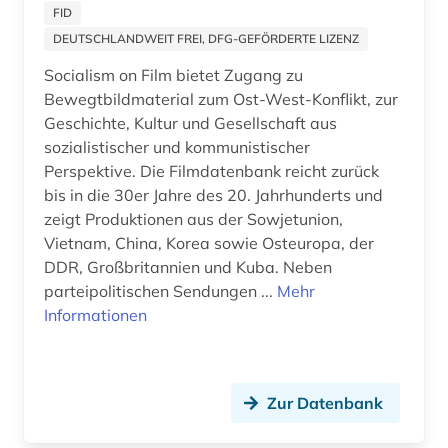
bestandsverzeichnis (1)
FID
DEUTSCHLANDWEIT FREI, DFG-GEFÖRDERTE LIZENZ
bestattung (1)
Socialism on Film bietet Zugang zu
bestimmung (1)
Bewegtbildmaterial zum Ost-West-Konflikt, zur
Geschichte, Kultur und Gesellschaft aus
betriebswirtschaft (3)
sozialistischer und kommunistischer
Perspektive. Die Filmdatenbank reicht zurück
bewässerung (1)
bis in die 30er Jahre des 20. Jahrhunderts und
bibel (3)
zeigt Produktionen aus der Sowjetunion,
Vietnam, China, Korea sowie Osteuropa, der
bibelausgabe (1)
DDR, Großbritannien und Kuba. Neben
parteipolitischen Sendungen ...
Mehr
bibliografie (4)
Informationen
bibliographie (4)
bibliophilie (1)
Zur Datenbank
bibliothek (6)