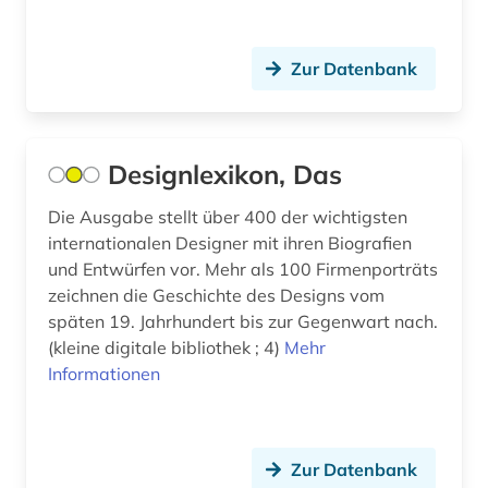
buddhismus (2)
Zur Datenbank
bulgarien (1)
bundesarchiv-bildarchiv (1)
bundesstiftung zur aufarbeitung der sed-
Designlexikon, Das
diktatur (1)
Die Ausgabe stellt über 400 der wichtigsten
bundeswasserstraße (1)
internationalen Designer mit ihren Biografien
und Entwürfen vor. Mehr als 100 Firmenporträts
bunker (2)
zeichnen die Geschichte des Designs vom
burg (1)
späten 19. Jahrhundert bis zur Gegenwart nach.
(kleine digitale bibliothek ; 4)
Mehr
burkina faso (1)
Informationen
business (1)
bærum (1)
Zur Datenbank