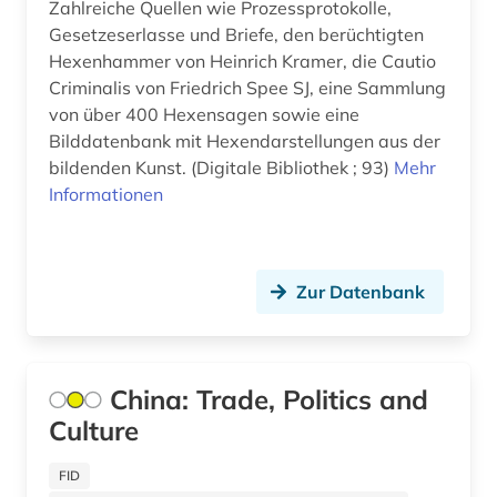
bad reichenhall (1)
Zahlreiche Quellen wie Prozessprotokolle,
Suedamerika (9)
Gesetzeserlasse und Briefe, den berüchtigten
baden-württemberg (1)
Suedasien (2)
Hexenhammer von Heinrich Kramer, die Cautio
Criminalis von Friedrich Spee SJ, eine Sammlung
ballangen (1)
Suedostasien (1)
von über 400 Hexensagen sowie eine
ballett (1)
Bilddatenbank mit Hexendarstellungen aus der
Suedosteuropa (8)
bildenden Kunst. (Digitale Bibliothek ; 93)
Mehr
baltikum (1)
Thueringen (6)
Informationen
banknote (1)
Tschechische Republik (5)
barock (3)
Tuerkei (3)
Zur Datenbank
bauernhof (1)
USA (27)
baum (2)
Ukraine (7)
China: Trade, Politics and
bautechnik (1)
Ungarn (6)
Culture
bauvorhaben (1)
Vatikanstadt (2)
FID