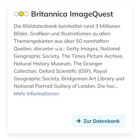
zeichner; kartograf; historiker; beamter;
generalgouverneur (2)
Britannica ImageQuest
darmstadt (1)
Die Bilddatenbank beinhaltet rund 3 Millionen
Bilder, Grafiken und Illustrationen zu allen
darstellende kunst (3)
Themengebieten aus über 50 namhaften
Quellen, darunter u.a.: Getty Images, National
data science (1)
Geographic Society, The Times Picture Archive,
datenbank (1)
Natural History Museum, The Granger
Collection, Oxford Scientific (OSF), Royal
datensammlung (1)
Geographic Society, Bridgeman Art Library und
National Portrait Gallery of London. Die hoc...
ddr (1)
Mehr Informationen
deckenmalerei (2)
dehio, georg | kunsthistoriker; hochschullehrer;
historiker; maler; zeichner (1)
Zur Datenbank
dehio-handbuch (1)