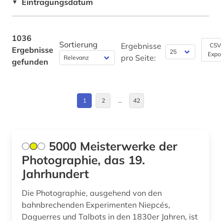
Eintragungsdatum
▼
architekturgeschichte (2)
China (4)
architekturmuseum (1)
Daenemark (41)
1036
Sortierung
Ergebnisse
CSV
Ergebnisse
architekturzeichnung (4)
Expo
Deutschland (118)
pro Seite:
gefunden
archiv (19)
Deutschland (DDR) (16)
archival documents (1)
Estland (4)
1
2
…
42
archivalien (4)
Europa (29)
archive (1)
Finnland (9)
5000 Meisterwerke der
archivwesen (2)
Photographie, das 19.
Frankreich (26)
Jahrhundert
archäologie (18)
Griechenland (1)
Die Photographie, ausgehend von den
archäologische funde (1)
Griechenland (Altertum) (7)
bahnbrechenden Experimenten Niepcés,
archäologische stätte (2)
Daguerres und Talbots in den 1830er Jahren, ist
Großbritannien (23)