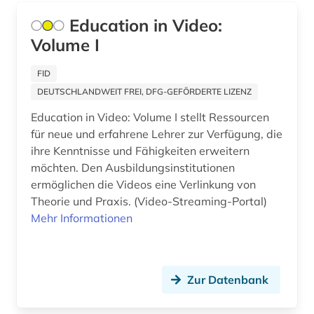
dekorative kunst (1)
Education in Video:
demotisch (1)
Volume I
den haag (3)
FID
DEUTSCHLANDWEIT FREI, DFG-GEFÖRDERTE LIZENZ
dendi (1)
Education in Video: Volume I stellt Ressourcen
denkmal (6)
für neue und erfahrene Lehrer zur Verfügung, die
ihre Kenntnisse und Fähigkeiten erweitern
denkmalpflege (2)
möchten. Den Ausbildungsinstitutionen
depotfund (1)
ermöglichen die Videos eine Verlinkung von
Theorie und Praxis. (Video-Streaming-Portal)
der blaue reiter (1)
Mehr Informationen
dermatologie (2)
design (8)
Zur Datenbank
designer (1)