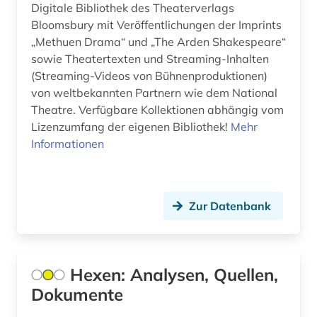
Saarland (1)
Digitale Bibliothek des Theaterverlags
Bloomsbury mit Veröffentlichungen der Imprints
aussprache (2)
Sachsen (5)
„Methuen Drama“ und „The Arden Shakespeare“
ausstellung (4)
sowie Theatertexten und Streaming-Inhalten
Sachsen-Anhalt (4)
(Streaming-Videos von Bühnenproduktionen)
ausstellungskatalog (1)
Schleswig-Holstein (4)
von weltbekannten Partnern wie dem National
Theatre. Verfügbare Kollektionen abhängig vom
australien (3)
Schweden (82)
Lizenzumfang der eigenen Bibliothek!
Mehr
auswanderer (1)
Informationen
Schweiz (22)
auswanderung (1)
Serbien (4)
autobiografische literatur (2)
Skandinavien (2)
Zur Datenbank
außenhandel (2)
Slowakei (3)
außenpolitik (1)
Slowenien (1)
Hexen: Analysen, Quellen,
avantgarde (2)
Dokumente
Spanien (8)