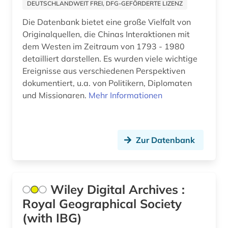
bauwerk (2)
DEUTSCHLANDWEIT FREI, DFG-GEFÖRDERTE LIZENZ
Zypern (1)
Die Datenbank bietet eine große Vielfalt von
bauzeichnung (1)
Originalquellen, die Chinas Interaktionen mit
bayerisch schwaben (1)
dem Westen im Zeitraum von 1793 - 1980
detailliert darstellen. Es wurden viele wichtige
bayerische motoren-werke (1)
Ereignisse aus verschiedenen Perspektiven
dokumentiert, u.a. von Politikern, Diplomaten
bayerische staatsgemäldesammlungen (1)
und Missionaren.
Mehr Informationen
bayern (6)
bekleidung (1)
Zur Datenbank
belgien (1)
belgische fotografie (1)
Wiley Digital Archives :
belgische kultur (1)
Royal Geographical Society
belgische kunst (1)
(with IBG)