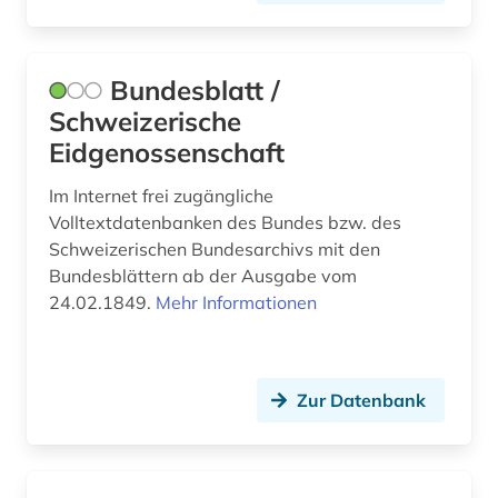
zeitschrift (1)
zeitung (2)
Bundesblatt /
Schweizerische
zeitungsartikel (1)
Eidgenossenschaft
zeitungsausschnitt (1)
Im Internet frei zugängliche
zentralasien (1)
Volltextdatenbanken des Bundes bzw. des
Schweizerischen Bundesarchivs mit den
ägypten (1)
Bundesblättern ab der Ausgabe vom
ägypten (1)
24.02.1849.
Mehr Informationen
ägyptologie (2)
öffentliche stiftung (1)
Zur Datenbank
österreich (2)
österreichische galerie belvedere (1)