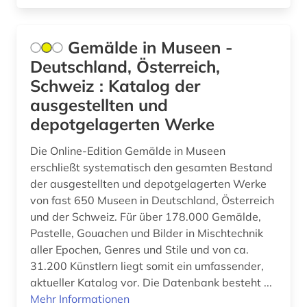
goethe- und schiller-archiv (1)
Gemälde in Museen -
gregor (1)
Deutschland, Österreich,
griechisch (1)
Schweiz : Katalog der
ausgestellten und
großbritannien (1)
depotgelagerten Werke
halle (saale) (1)
Die Online-Edition Gemälde in Museen
handschrift (1)
erschließt systematisch den gesamten Bestand
der ausgestellten und depotgelagerten Werke
hans (1)
von fast 650 Museen in Deutschland, Österreich
und der Schweiz. Für über 178.000 Gemälde,
hennin (1)
Pastelle, Gouachen und Bilder in Mischtechnik
herbarium (2)
aller Epochen, Genres und Stile und von ca.
31.200 Künstlern liegt somit ein umfassender,
herzogin anna amalia bibliothek (1)
aktueller Katalog vor. Die Datenbank besteht ...
Mehr Informationen
historische karte (1)