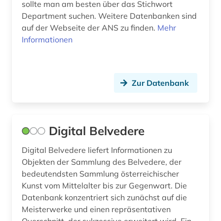
sollte man am besten über das Stichwort
schweiz (4)
Department suchen. Weitere Datenbanken sind
auf der Webseite der ANS zu finden.
Mehr
seidenstraße (1)
Informationen
sowjetunion (1)
sozialphilosophie (1)
Zur Datenbank
sozialpsychologie (2)
spohr (1)
Digital Belvedere
stadtgeschichte <fach> (1)
stratigraphie (1)
Digital Belvedere liefert Informationen zu
Objekten der Sammlung des Belvedere, der
taxonomie (2)
bedeutendsten Sammlung österreichischer
Kunst vom Mittelalter bis zur Gegenwart. Die
theologie (1)
Datenbank konzentriert sich zunächst auf die
Meisterwerke und einen repräsentativen
universitätsgeschichte (1)