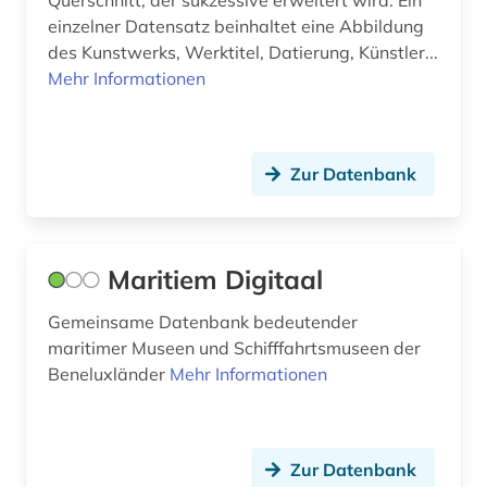
Querschnitt, der sukzessive erweitert wird. Ein
usa (2)
einzelner Datensatz beinhaltet eine Abbildung
des Kunstwerks, Werktitel, Datierung, Künstler...
verwaltungswissenschaft (2)
Mehr Informationen
verzeichnis (3)
video (1)
Zur Datenbank
vinck (1)
wagenseil (1)
Maritiem Digitaal
wiedervereinigung (1)
Gemeinsame Datenbank bedeutender
wien (3)
maritimer Museen und Schifffahrtsmuseen der
Beneluxländer
Mehr Informationen
wissenschaftsgeschichte (1)
woldan (1)
würzburg (1)
Zur Datenbank