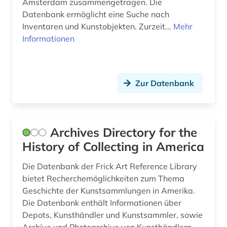
Amsterdam zusammengetragen. Die
natur (1)
Datenbank ermöglicht eine Suche nach
new york <ny (1)
Inventaren und Kunstobjekten. Zurzeit...
Mehr
Informationen
new york <ny> (1)
niederlande (4)
Zur Datenbank
niederösterreich (1)
numismatik (8)
online-ressource (1)
Archives Directory for the
History of Collecting in America
osteuropa (1)
Die Datenbank der Frick Art Reference Library
papyrologie (1)
bietet Recherchemöglichkeiten zum Thema
Geschichte der Kunstsammlungen in Amerika.
papyrus (2)
Die Datenbank enthält Informationen über
parlamentsdebatte (1)
Depots, Kunsthändler und Kunstsammler, sowie