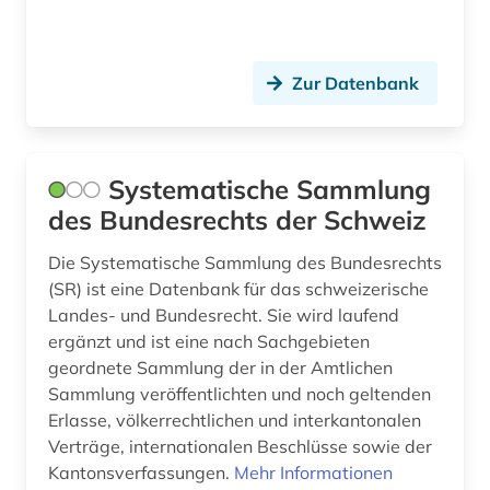
kunstgeschichtsschreibung (1)
Zur Datenbank
künstler (1)
künstlerin (1)
landeskunde (1)
Systematische Sammlung
des Bundesrechts der Schweiz
landesrecht (1)
Die Systematische Sammlung des Bundesrechts
landgraf (1)
(SR) ist eine Datenbank für das schweizerische
lateinamerikanische literaturen (1)
Landes- und Bundesrecht. Sie wird laufend
ergänzt und ist eine nach Sachgebieten
lehrmittel (1)
geordnete Sammlung der in der Amtlichen
Sammlung veröffentlichten und noch geltenden
leopoldo (1)
Erlasse, völkerrechtlichen und interkantonalen
Verträge, internationalen Beschlüsse sowie der
louis (1)
Kantonsverfassungen.
Mehr Informationen