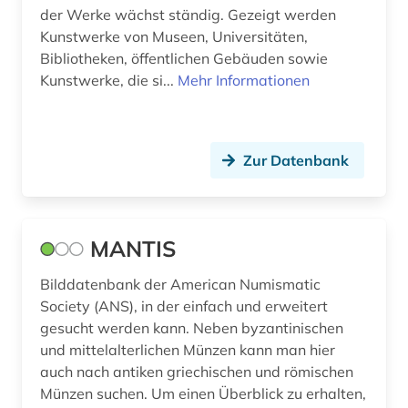
rijksmuseum amsterdam (1)
der Werke wächst ständig. Gezeigt werden
Kunstwerke von Museen, Universitäten,
rohstoffe (1)
Bibliotheken, öffentlichen Gebäuden sowie
Kunstwerke, die si...
Mehr Informationen
russland (2)
saarland (1)
Zur Datenbank
sachs (1)
sachsen (1)
saiteninstrument (1)
MANTIS
sammlung (63)
Bilddatenbank der American Numismatic
Society (ANS), in der einfach und erweitert
schifffahrtsmuseum (1)
gesucht werden kann. Neben byzantinischen
schulpolitik (1)
und mittelalterlichen Münzen kann man hier
auch nach antiken griechischen und römischen
schweden (1)
Münzen suchen. Um einen Überblick zu erhalten,