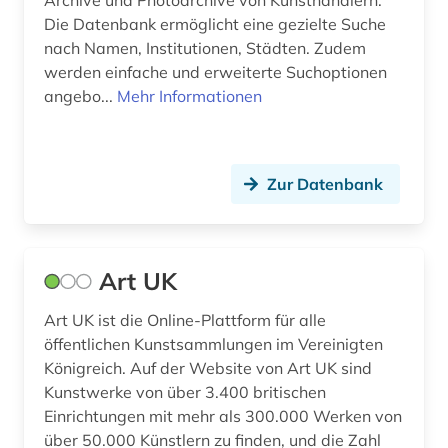
Archive und Photoarchive von Kunsthändlern.
personalvertretung (1)
Die Datenbank ermöglicht eine gezielte Suche
nach Namen, Institutionen, Städten. Zudem
pflanzen (2)
werden einfache und erweiterte Suchoptionen
photograph (1)
angebo...
Mehr Informationen
photographie (1)
polen (1)
Zur Datenbank
politische psychologie (2)
politisches plakat (1)
Art UK
portal (2)
Art UK ist die Online-Plattform für alle
prehn, johann valentin (1)
öffentlichen Kunstsammlungen im Vereinigten
Königreich. Auf der Website von Art UK sind
proben (1)
Kunstwerke von über 3.400 britischen
Einrichtungen mit mehr als 300.000 Werken von
quelle (4)
über 50.000 Künstlern zu finden, und die Zahl