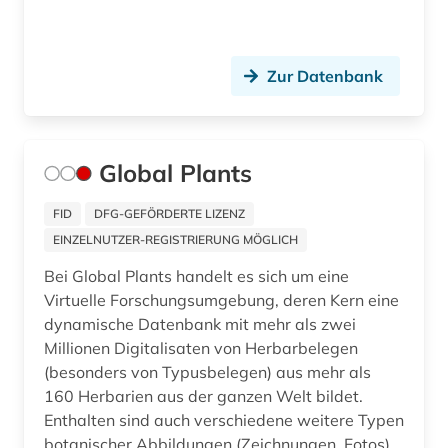
historischer materialismus (1)
hochschulpolitik (1)
Zur Datenbank
höhlentempel (1)
inventar (2)
Global Plants
johann christoph (1)
FID
DFG-GEFÖRDERTE LIZENZ
joseph (1)
EINZELNUTZER-REGISTRIERUNG MÖGLICH
Bei Global Plants handelt es sich um eine
joseph antoine labadie (1)
Virtuelle Forschungsumgebung, deren Kern eine
judaica (1)
dynamische Datenbank mit mehr als zwei
Millionen Digitalisaten von Herbarbelegen
judentum (1)
(besonders von Typusbelegen) aus mehr als
160 Herbarien aus der ganzen Welt bildet.
kamee (1)
Enthalten sind auch verschiedene weitere Typen
karl (hessen-kassel (1)
botanischer Abbildungen (Zeichnungen, Fotos),