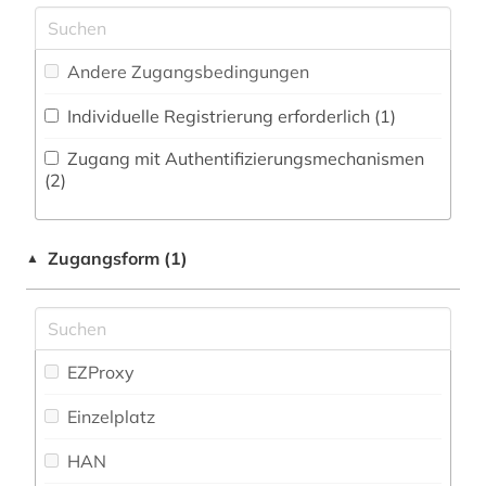
biographie (2)
Mathematik (0)
bochum (1)
Medien- und Kommunikationswissenschaften,
Andere Zugangsbedingungen
Kommunikationsdesign (1)
botanik (2)
Individuelle Registrierung erforderlich (1)
Medizin (0)
braunschweig (1)
Zugang mit Authentifizierungsmechanismen
Militärwissenschaft (1)
(2)
brief (1)
Musikwissenschaft (2)
buch (1)
Zugangsform (1)
▲
Natur- und Umweltschutz (0)
buchrolle (1)
Nordische Studien (0)
bundesrecht (2)
Ostasienwissenschaft (0)
EZProxy
capello (1)
Osteuropa-Studien (0)
Einzelplatz
carl de (1)
Pädagogik (1)
HAN
casa monzino (1)