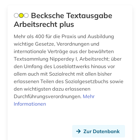
geschichte 1-1800 (1)
Roemisches Reich (2)
Becksche Textausgabe
geschichte 1500-1700 (1)
Arbeitsrecht plus
Russland, Sowjetunion (2)
geschichte 1600-1700 (1)
Saarland (1)
Mehr als 400 für die Praxis und Ausbildung
wichtige Gesetze, Verordnungen und
geschichte 1839-1855 (1)
Sachsen (1)
internationale Verträge aus der bewährten
Textsammlung Nipperdey I, Arbeitsrecht; über
geschichte 1910-1955 (1)
Sachsen-Anhalt (1)
den Umfang des Loseblattwerks hinaus vor
geschichte 1989-1994 (1)
allem auch mit Sozialrecht mit allen bisher
Schleswig-Holstein (1)
erlassenen Teilen des Sozialgesetzbuchs sowie
gesetz (2)
Schweden (1)
den wichtigsten dazu erlassenen
Durchführungsverordnungen.
Mehr
gesetze (2)
Schweiz (4)
Informationen
gesteine (1)
Thueringen (2)
gewerkschaft (1)
USA (2)
Zur Datenbank
gewerkschaftspolitik (1)