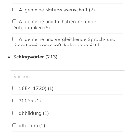
Allgemeine Naturwissenschaft (2)
Allgemeine und fachübergreifende
Datenbanken (6)
Allgemeine und vergleichende Sprach- und
Literaturwissenschaft. Indogermanistik.
Außereuropäische Sprachen und Literaturen (1)
Schlagwörter (213)
▲
Amtliche Veröffentlichungen (0)
Anglistik. Amerikanistik (0)
Archäologie (13)
1654-1730) (1)
Architektur, Bauingenieur- und
2003> (1)
Vermessungswesen (0)
abbildung (1)
Bibliographien (0)
altertum (1)
Biologie, Biotechnologie (3)