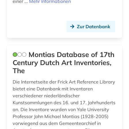
einer ...
Mehr Informationen
mitteleuropa (1)
mogaogrotten (dunhuang) (1)
museum (4)
Zur Datenbank
museumslandschaft hessen kassel (1)
musikinstrument (1)
Montias Database of 17th
münster (1)
Century Dutch Art Inventories,
The
münze (8)
Die Internetseite der Frick Art Reference Library
münzfund (1)
bietet eine Datenbank mit Inventaren
verschiedener niederländischer
münzwesen (1)
Kunstsammlungen des 16. und 17. Jahrhunderts
nachlass (2)
an. Die Inventare wurden von Yale University
Professor John Michael Montias (1928-2005)
nationalkonvent (1)
vorwiegend aus dem Gemeentearchief in