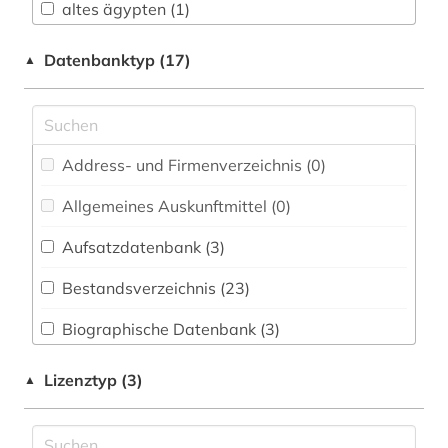
altes ägypten (1)
Buch- und Bibliothekswesen,
Informationswissenschaft (1)
american numismatic society (1)
Datenbanktyp (17)
▲
Chemie und Pharmazie (0)
anarchismus (1)
Elektrotechnik, Elektronik, Nachrichtentechnik
antike (1)
(0)
Address- und Firmenverzeichnis (0
)
antonio (1)
Energietechnik (0)
Allgemeines Auskunftmittel (0
)
arbeiterbewegung (1)
Ethnologie (9)
Aufsatzdatenbank (3
)
arbeitnehmervertretung (1)
Gender Studies - Geschlechterforschung (0)
Bestandsverzeichnis (23
)
architektur (1)
Geographie (2)
Biographische Datenbank (3
)
archiv (1)
Geowissenschaften (1)
Buchhandelsverzeichnis (0
)
archäologie (2)
Lizenztyp (3)
▲
Germanistik. Niederlandistik. Skandinavistik
(2)
Disziplinäre Forschungsdatenrepositorien (1
)
audiodatei (1)