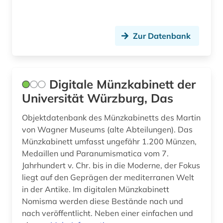
luftbild (1)
mailand (1)
Zur Datenbank
malerei (3)
martin-von-wagner-museum (1)
Digitale Münzkabinett der
marxismus (1)
Universität Würzburg, Das
metropolitan museum of art (1)
Objektdatenbank des Münzkabinetts des Martin
michel (1)
von Wagner Museums (alte Abteilungen). Das
Münzkabinett umfasst ungefähr 1.200 Münzen,
militär (1)
Medaillen und Paranumismatica vom 7.
mineralien (1)
Jahrhundert v. Chr. bis in die Moderne, der Fokus
liegt auf den Geprägen der mediterranen Welt
mineralogie (1)
in der Antike. Im digitalen Münzkabinett
Nomisma werden diese Bestände nach und
mitbestimmung (1)
nach veröffentlicht. Neben einer einfachen und