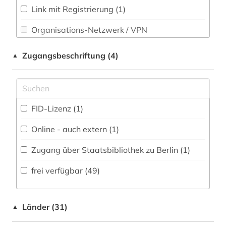
Parlamentsschriften (0)
cicognara (1)
Link mit Registrierung (1)
Philosophie (1)
Organisations-Netzwerk / VPN
daguerreotypie (1)
Physik (0)
Shibboleth
deutsches recht (1)
Zugangsbeschriftung (4)
▲
Politologie (5)
Zugriff vor Ort
deutsches reich (1)
Psychologie (2)
deutschland (5)
Rechtswissenschaft (5)
FID-Lizenz (1)
dia (1)
Romanistik (1)
Online - auch extern (1)
digitalisierung (1)
Slavistik (0)
Zugang über Staatsbibliothek zu Berlin (1)
dresden (1)
Soziologie (6)
frei verfügbar (49)
druckgraphik (1)
Sport (0)
dunhuang (1)
Länder (31)
Technik (0)
▲
dunhuang-handschriften (1)