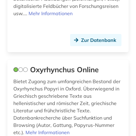
digitalisierte Feldbücher von Forschungsreisen
katalog (6)
usw....
Mehr Informationen
kaukasus (1)
klassik stiftung weimar (1)
Zur Datenbank
klassik stiftung weimar. direktion museen (1)
kolonialismus (1)
Oxyrhynchus Online
kritische theorie (2)
Bietet Zugang zum umfangreichen Bestand der
kultur (1)
Oxyrhynchus Papyri in Oxford. Überwiegend in
Griechisch geschriebene Texte aus
kulturerbe (1)
hellenistischer und römischer Zeit, griechische
Literatur und frühchristliche Texte.
kulturgeschichte (1)
Datenbankrecherche über Suchfunktion und
kulturwissenschaften (1)
Browsing (Autor, Gattung, Papyrus-Nummer
etc.).
Mehr Informationen
kunst (8)