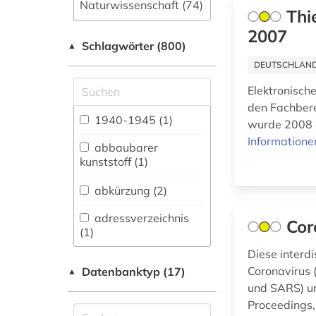
Naturwissenschaft (74)
Thi
Allgemeine und
2007
Schlagwörter (800)
fachübergreifende
▲
Datenbanken (54)
DEUTSCHLANDW
Allgemeine und
Elektronische
vergleichende Sprach-
den Fachbere
und
1940-1945 (1)
wurde 2008 a
Literaturwissenschaft.
Informatione
Indogermanistik.
abbaubarer
Außereuropäische
kunststoff (1)
Sprachen und
Literaturen (6)
abkürzung (2)
Amtliche
adressverzeichnis
Cor
Veröffentlichungen (0)
(1)
Diese interd
Anglistik.
aerospace (1)
Amerikanistik (11)
Coronavirus 
Datenbanktyp (17)
▲
und SARS) unt
agrar- (1)
Archäologie (4)
Proceedings,