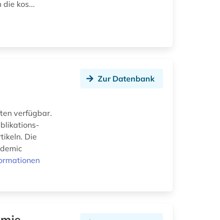
die kos...
Zur Datenbank
ften verfügbar.
blikations-
ikeln. Die
ademic
formationen
emie