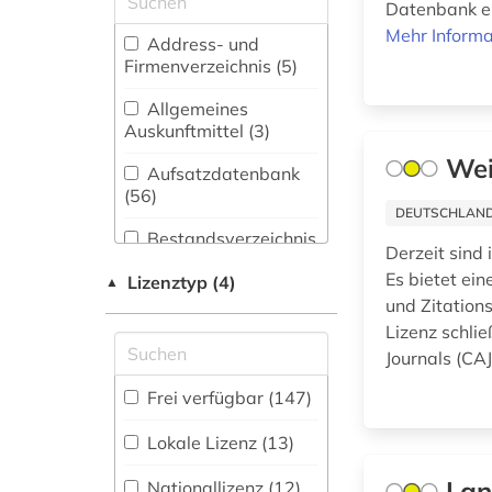
Datenbank er
Architektur,
agrarwissenschaften
Mehr Informa
Bauingenieur- und
Address- und
(1)
Vermessungswesen
Firmenverzeichnis (5
)
(43)
agrikulturchemie (2)
Allgemeines
Bibliographien (3)
Auskunftmittel (3
)
agrochemikalie (1)
Wei
Biologie,
Aufsatzdatenbank
akronym (1)
Biotechnologie (207)
(56
)
DEUTSCHLANDW
amerikanistik (1)
Buch- und
Bestandsverzeichnis
Derzeit sind 
Bibliothekswesen,
(4
)
analytik (1)
Informationswissenschaft
Es bietet ein
Lizenztyp (4)
▲
(0)
Biographische
und Zitation
analytische chemie
Datenbank (6
)
Lizenz schli
(8)
Chemie und
Journals (CA
Pharmazie (417)
analytische
Buchhandelsverzeichnis
Frei verfügbar (147)
methoden (1)
Elektrotechnik,
(0
)
Elektronik,
Lokale Lizenz (13)
anatomie (1)
Nachrichtentechnik (56)
Disziplinäre
Forschungsdatenrepositorien
Lan
Nationallizenz (12)
angewandte chemie