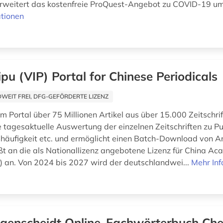
weitert das kostenfreie ProQuest-Angebot zu COVID-19 um 
tionen
pu (VIP) Portal for Chinese Periodicals
EIT FREI, DFG-GEFÖRDERTE LIZENZ
im Portal über 75 Millionen Artikel aus über 15.000 Zeitschri
e tagesaktuelle Auswertung der einzelnen Zeitschriften zu Pu
shäufigkeit etc. und ermöglicht einen Batch-Download von Art
eßt an die als Nationallizenz angebotene Lizenz für China Ac
J) an. Von 2024 bis 2027 wird der deutschlandwei...
Mehr In
genscheidt Online-Fachwörterbuch Ch