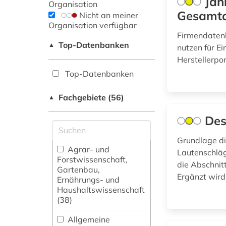
Jah
Organisation
Gesamt
Nicht an meiner
Organisation verfügbar
Firmendatenb
Top-Datenbanken
▲
nutzen für Ei
Herstellerpor
Top-Datenbanken
Fachgebiete (56)
▲
Des
Grundlage di
Agrar- und
Lautenschläg
Forstwissenschaft,
die Abschnit
Gartenbau,
Ergänzt wird
Ernährungs- und
Haushaltswissenschaft
(38)
Allgemeine