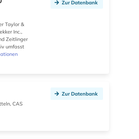
0
Zur Datenbank
er Taylor &
kker Inc.,
d Zeitlinger
hiv umfasst
mationen
Zur Datenbank
tteln, CAS