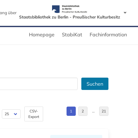
ang über
Staatsbibliothek zu Berlin - Preußischer Kulturbesitz
Homepage
StabiKat
Fachinformation
Suchen
CSV-
1
2
…
21
Export