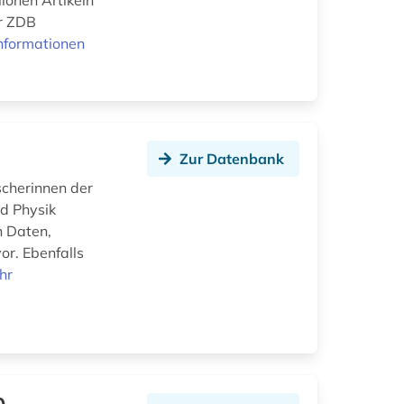
ionen Artikeln
er ZDB
nformationen
Zur Datenbank
scherinnen der
nd Physik
n Daten,
or. Ebenfalls
hr