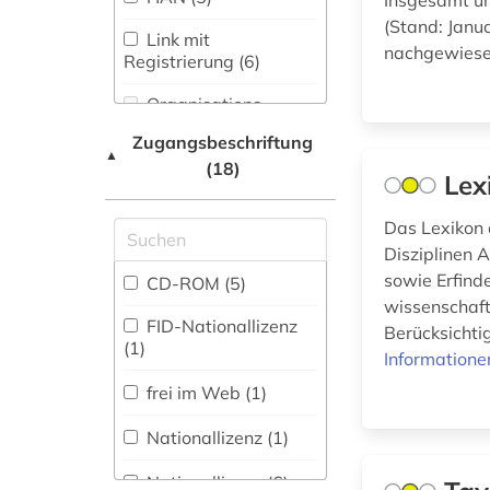
Insgesamt um
Maschinenbau (5)
(Stand: Janua
arzneimittelforschung
Link mit
(1)
nachgewiesen
Mathematik (35)
Registrierung (6)
Medien- und
Organisations-
arzneimittelsicherheit
Kommunikationswissenschaften,
Netzwerk / VPN
(1)
Kommunikationsdesign (8)
Zugangsbeschriftung
▲
(18)
Shibboleth
Lex
Medizin (121)
arzneimittelwechselwirkung
Zugriff vor Ort
(1)
Das Lexikon 
Militärwissenschaft
(0)
Disziplinen 
arzneistoffe (2)
sowie Erfind
CD-ROM (5)
Musikwissenschaft
wissenschaft
astronomie (4)
(5)
FID-Nationallizenz
Berücksichti
(1)
astronomy and
Natur- und
Informatione
astrophysics (1)
Umweltschutz (29)
frei im Web (1)
astrophysik (1)
Nordische Studien
Nationallizenz (1)
(0)
atmosphäre (3)
Nationallizenz (6)