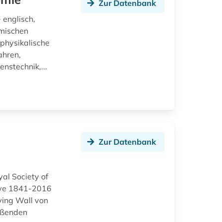
Zur Datenbank
 englisch,
emischen
physikalische
ahren,
nstechnik,...
Zur Datenbank
yal Society of
hive 1841-2016
oving Wall von
ießenden