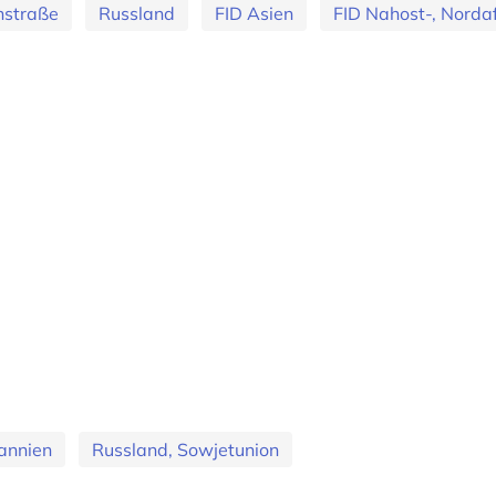
nstraße
Russland
FID Asien
FID Nahost-, Nordaf
annien
Russland, Sowjetunion