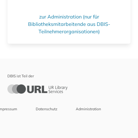
zur Administration (nur für
Bibliotheksmitarbeitende aus DBIS-
Teilnehmerorganisationen)
DBIS ist Teil der
Impressum
Datenschutz
Administration