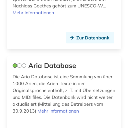
Nachlass Goethes gehört zum UNESCO-W...
hochschulschriften (1)
Mehr Informationen
hoffmann (1)
hofkapellmeister (1)
Zur Datenbank
human-computer interface (1)
huygens (1)
Aria Database
hymnologie (1)
Die Aria Database ist eine Sammlung von über
händel (1)
1000 Arien, die Arien-Texte in der
hörbuch (1)
Originalsprache enthält, z. T. mit Übersetzungen
und MIDI files. Die Datenbank wird nicht weiter
iberoromanistik (1)
aktualisiert (Mitteilung des Betreibers vom
30.9.2013)
Mehr Informationen
igor (1)
inba (1)