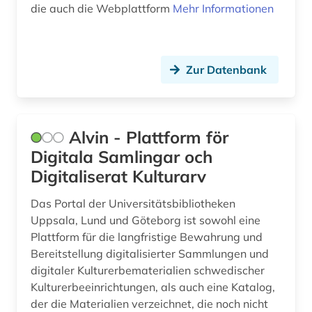
die auch die Webplattform
Mehr Informationen
frankfurt (1)
frankreich (1)
Zur Datenbank
franz (2)
französisch (1)
frauenbefreiung (1)
Alvin - Plattform för
Digitala Samlingar och
frauenforschung (2)
Digitaliserat Kulturarv
frauengeschichte (1)
Das Portal der Universitätsbibliotheken
frescobaldi (1)
Uppsala, Lund und Göteborg ist sowohl eine
Plattform für die langfristige Bewahrung und
fux (1)
Bereitstellung digitalisierter Sammlungen und
digitaler Kulturerbematerialien schwedischer
förderpreis für deutsche wissenschaftler im g.
w. leibniz-programm (1)
Kulturerbeeinrichtungen, als auch eine Katalog,
der die Materialien verzeichnet, die noch nicht