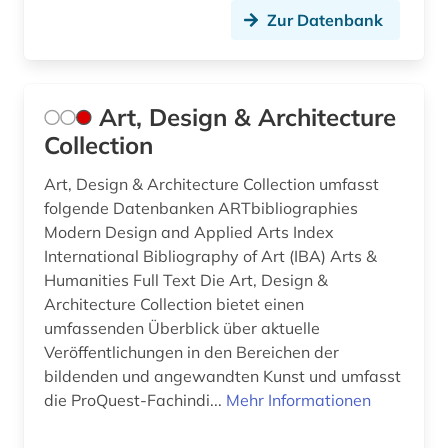
Zur Datenbank
jazz (16)
jazz-festival (2)
jazzband (1)
Art, Design & Architecture
Collection
jazzmusiker (1)
Art, Design & Architecture Collection umfasst
johann adolf (1)
folgende Datenbanken ARTbibliographies
Modern Design and Applied Arts Index
johann adolph (1)
International Bibliography of Art (IBA) Arts &
johann christian (2)
Humanities Full Text Die Art, Design &
Architecture Collection bietet einen
johann christoph friedrich (2)
umfassenden Überblick über aktuelle
Veröffentlichungen in den Bereichen der
johann joseph (1)
bildenden und angewandten Kunst und umfasst
johann sebastian (4)
die ProQuest-Fachindi...
Mehr Informationen
johann sebastian bach (2)