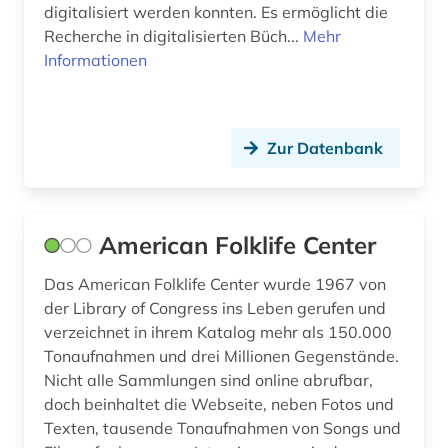
führer (2)
digitalisiert werden konnten. Es ermöglicht die
Recherche in digitalisierten Büch...
Mehr
fürstenhaus (1)
Informationen
fürstlich waldecksche hofbibliothek (1)
gedenktag (1)
Zur Datenbank
gedichte (1)
gegenkultur (1)
American Folklife Center
gehörbildung (3)
Das American Folklife Center wurde 1967 von
geisteswissenschaften (20)
der Library of Congress ins Leben gerufen und
verzeichnet in ihrem Katalog mehr als 150.000
geistliches lied (1)
Tonaufnahmen und drei Millionen Gegenstände.
gelehrter (1)
Nicht alle Sammlungen sind online abrufbar,
doch beinhaltet die Webseite, neben Fotos und
gender studies (1)
Texten, tausende Tonaufnahmen von Songs und