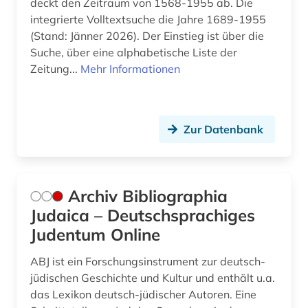
deckt den Zeitraum von 1568-1955 ab. Die
geschichte 1900- (1)
integrierte Volltextsuche die Jahre 1689-1955
(Stand: Jänner 2026). Der Einstieg ist über die
geschichte 1914-1918 (1)
Suche, über eine alphabetische Liste der
geschichte 1933-1945 (1)
Zeitung...
Mehr Informationen
geschichte 1945-2004 (1)
geschichte <1475-1700> (1)
Zur Datenbank
geschichte <1700-1800> (1)
geschichte <1700-1824> (1)
Archiv Bibliographia
geschichte <1701-1800> (1)
Judaica – Deutschsprachiges
Judentum Online
geschichte des theater (1)
ABJ ist ein Forschungsinstrument zur deutsch-
geschichtswissenschaft (1)
jüdischen Geschichte und Kultur und enthält u.a.
geschlechterforschung (3)
das Lexikon deutsch-jüdischer Autoren. Eine