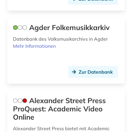
e.t.a. (1)
edition (6)
Agder Folkemusikkarkiv
elektroakustische musik (1)
Datenbank des Volksmusikarchivs in Agder
elektronische bibliothek (2)
Mehr Informationen
elektronische zeitschrift (7)
elektronische zeitschrift zeitschriftenaufsatz
(1)
Zur Datenbank
elektronisches buch (24)
england (3)
Alexander Street Press
englisch (5)
ProQuest: Academic Video
Online
enzyklopädie (5)
Alexander Street Press bietet mit Academic
ephemera (1)