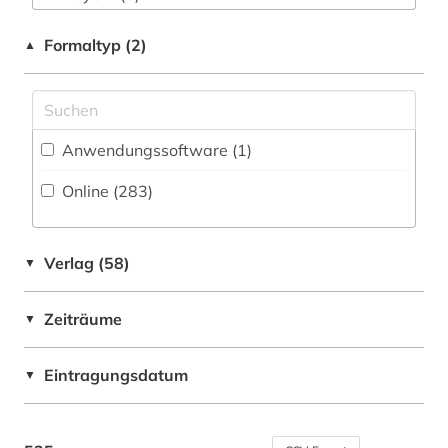
ausbildung (3)
Museumswesen (19)
Berlin (1)
Formaltyp (2)
▲
ausstellung (1)
Bosnien-Herzegowina (1)
autograph (1)
Daenemark (4)
autor (1)
Anwendungssoftware (1
)
Deutschland (66)
avantgarde (1)
Online (283
)
Deutschland (DDR) (1)
bach (14)
Europa (9)
bach-archiv leipzig (1)
Verlag (58)
▼
Finnland (1)
ballade (2)
Zeiträume
▼
Frankreich (1)
ballett (3)
Großbritannien (10)
Eintragungsdatum
▼
bands (1)
Israel (1)
bargheer (1)
Italien (10)