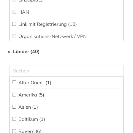
Psychologie (30)
archäologie (3)
HAN
Rechtswissenschaft (31)
arie (4)
Link mit Registrierung (10)
Romanistik (31)
armenien (1)
Organisations-Netzwerk / VPN
Slavistik (24)
artificial life (1)
Shibboleth (1)
Länder (40)
▲
Soziologie (46)
audiotechnik (1)
Zugriff vor Ort
Sport (17)
aufführung (4)
Technik (19)
aufführungsgeschichte deutschland 1770-
Alter Orient (1)
1830 (1)
Theologie und Religionswissenschaften (57)
Amerika (5)
aufführungsmaterial (4)
Werkstoffwissenschaften und
Fertigungstechnik (11)
Asien (1)
aufsatz (1)
Wirtschaftswissenschaften (32)
Baltikum (1)
augsburg (1)
Wissenschaftskunde, Forschung, Hochschul-,
Bayern (6)