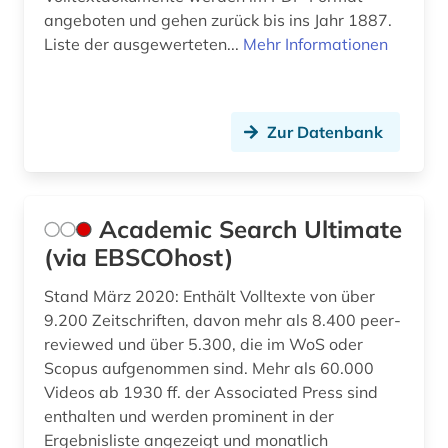
angeboten und gehen zurück bis ins Jahr 1887.
design (2)
Liste der ausgewerteten...
Mehr Informationen
design history (1)
deutsch (2)
Zur Datenbank
deutsches historisches institut in rom (1)
deutsches museum von meisterwerken der
naturwissenschaft und technik (1)
Academic Search Ultimate
(via EBSCOhost)
deutsches nationaltheater weimar (1)
deutsches sprachgebiet (3)
Stand März 2020: Enthält Volltexte von über
9.200 Zeitschriften, davon mehr als 8.400 peer-
deutsches volksliedarchiv (1)
reviewed und über 5.300, die im WoS oder
Scopus aufgenommen sind. Mehr als 60.000
deutschland (8)
Videos ab 1930 ff. der Associated Press sind
enthalten und werden prominent in der
deutschsprachig (1)
Ergebnisliste angezeigt und monatlich