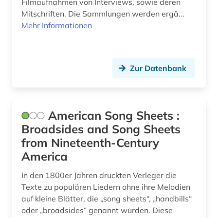
Filmaufnahmen von Interviews, sowie deren
generative ki (1)
Mitschriften. Die Sammlungen werden ergä...
geografie (2)
Mehr Informationen
geologie (1)
georg friedrich (1)
Zur Datenbank
georg philipp (1)
germanistik (1)
American Song Sheets :
gesamtausgabe (8)
Broadsides and Song Sheets
from Nineteenth-Century
gesangbuch (1)
America
gesangstechnik (1)
In den 1800er Jahren druckten Verleger die
gesangunterricht (1)
Texte zu populären Liedern ohne ihre Melodien
auf kleine Blätter, die „song sheets“, „handbills“
geschichte (30)
oder „broadsides“ genannt wurden. Diese