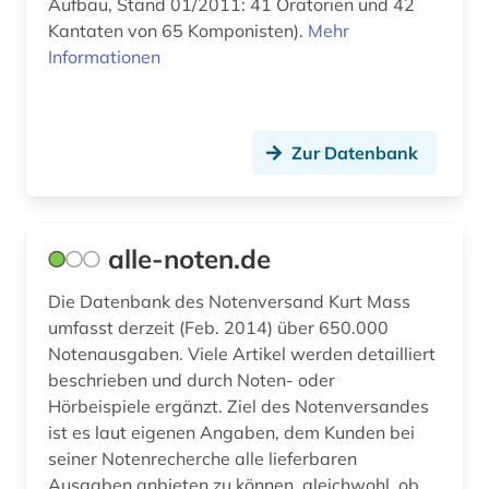
exil (1)
Aufbau, Stand 01/2011: 41 Oratorien und 42
Kantaten von 65 Komponisten).
Mehr
fachdidaktik (1)
Informationen
fachinformationsdienst (2)
familie (3)
Zur Datenbank
fanzine (1)
feminismus (1)
alle-noten.de
fernsehen (1)
Die Datenbank des Notenversand Kurt Mass
ferruccio busoni (1)
umfasst derzeit (Feb. 2014) über 650.000
Notenausgaben. Viele Artikel werden detailliert
fid musikwissenschaft (13)
beschrieben und durch Noten- oder
fid musikwissenschaft (1)
Hörbeispiele ergänzt. Ziel des Notenversandes
ist es laut eigenen Angaben, dem Kunden bei
film (11)
seiner Notenrecherche alle lieferbaren
Ausgaben anbieten zu können, gleichwohl, ob