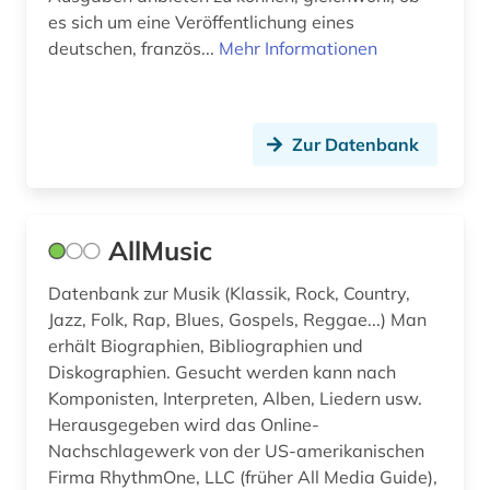
filmkunst (1)
es sich um eine Veröffentlichung eines
deutschen, französ...
filmografie (1)
Mehr Informationen
filmwissenschaft (1)
finanzwissenschaft (1)
Zur Datenbank
finnland (1)
finnlandschwedisch (1)
AllMusic
flugblattlied (1)
Datenbank zur Musik (Klassik, Rock, Country,
flötenmusik (1)
Jazz, Folk, Rap, Blues, Gospels, Reggae...) Man
erhält Biographien, Bibliographien und
forschung (2)
Diskographien. Gesucht werden kann nach
Komponisten, Interpreten, Alben, Liedern usw.
forschungs- und gedenkstätte heinrich-
Herausgegeben wird das Online-
schütz-haus (köstritz) (1)
Nachschlagewerk von der US-amerikanischen
fotografie (3)
Firma RhythmOne, LLC (früher All Media Guide),