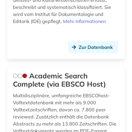
Geistes- und Kulturwissenschaften erfasst,
beschreibt und systematisch klassifiziert. Sie
christoph willibald (1)
wird vom Institut für Dokumentologie und
clara (1)
Editorik (IDE) gepflegt.
Mehr Informationen
cognitive neuroscience (1)
compact-disc (1)
Zur Datenbank
computermusik (1)
computerspiel (1)
Academic Search
conservatorium der musik (1)
Complete (via EBSCO Host)
coverversion (1)
Multidisziplinäre, umfangreiche EBSCOhost-
Volltextdatenbank mit mehr als 9.000
darstellende kunst (2)
Volltextzeitschriften, davon ca. 7.800 peer
reviewed. Zusätzlich enthält die Datenbank
datenbank (1)
Abstracts zu mehr als 13.800 Zeitschriften. Die
datensammlung (1)
Volltextdokumente werden im PDF-Format