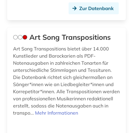
indiana (1)
Zur Datenbank
indisches theater (1)
instrument (1)
Art Song Transpositions
instrumentalmusiker (2)
Art Song Transpositions bietet über 14.000
Kunstlieder und Barockarien als PDF-
instrumentalspiel (1)
Notenausgaben in zahlreichen Tonarten für
international (1)
unterschiedliche Stimmlagen und Tessituren.
Die Datenbank richtet sich gleichermaßen an
internationale ferienkurse für neue musik (1)
Sänger*innen wie an Liedbegleiter*innen und
Korrepetitor*innen. Alle Transpositionen werden
irland / literatur / irisch (1)
von professionellen Musikerinnen redaktionell
israel (1)
erstellt, sodass die Notenausgaben auch in
transpo...
Mehr Informationen
italien (3)
italienisch (1)