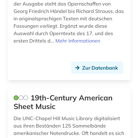
Tschechische Republik (3)
der Ausgabe steht das Opernschaffen von
bildungsforschung (1)
Georg Friedrich Händel bis Richard Strauss, das
Tuerkei (1)
in originalsprachigen Texten mit deutschen
biografie (13)
Fassungen vorliegt. Ergänzt wurde diese
USA (12)
biografien 1901 - 2000 (1)
Auswahl durch Operntexte des 17. und des
ersten Drittels d...
Mehr Informationen
biographie (16)
biographien (1)
Zur Datenbank
bittinger (1)
bohmen (1)
botanik (1)
19th-Century American
Sheet Music
brahms (2)
Die UNC-Chapel Hill Music Library digitalisiert
brahms, johannes | komponist; pianist (2)
aus ihren Beständen 125 Sammelbände
brahms-institut (2)
amerikanischer Notendrucke. Oft handelt es sich