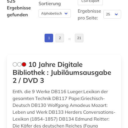
525
CSV-Export
Sortierung
barock (2)
Ergebnisse
Jugoslawien (1)
Ergebnisse
gefunden
basteln (1)
pro Seite:
Kanada (1)
bayerische staatsbibliothek (2)
Kroatien (1)
1
2
…
21
bayern (3)
Liechtenstein (1)
beethoven (2)
Luxemburg (1)
behinderung (1)
10 Jahre Digitale
Montenegro (1)
Bibliothek : Jubiläumsausgabe
ben (1)
2 / DVD 3
Niederlande (1)
berlin (1)
Enth. die 9 Werke DB116 Lueger:Lexikon der
Norwegen (3)
bestand (1)
gesamten Technik DB117 Pape:Griechisch-
Oesterreich (13)
Deutsch DB130 Wolfgang Amadeus Mozart:
betriebswirtschaftslehre (1)
Leben und Werk DB133 Herders Conversations-
Osmanisches Reich (1)
Lexikon (1854-1857) DB134 Edmund Reitter:
bibel (1)
Die Käfer des deutschen Reiches (Fauna