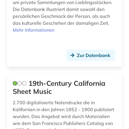
um private Sammlungen von Lieblingsstücken.
brief (6)
Die Datenbank illustriert damit sowohl den
persönlichen Geschmack der Person, als auch
briefsammlung (3)
das kulturelle Geschehen der damaligen Zeit.
Mehr Informationen
british academy (1)
british library (1)
bruckner (1)
Zur Datenbank
bäumker (1)
böhmen (1)
19th-Century California
bühnenkünstler (1)
Sheet Music
bühnenmusik (1)
2.700 digitalisierte Notendrucke die in
Kalifornien in den Jahren 1852 - 1900 publiziert
bürgerrechtsbewegung (1)
wurden. Das Angebot wird durch Materialien
wie dem San Francisco Publishers Catalog von
carl (1)