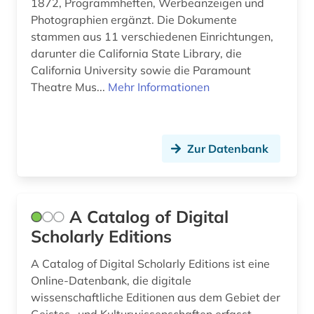
1872, Programmheften, Werbeanzeigen und
carl louis (1831 - 1902) (1)
Photographien ergänzt. Die Dokumente
stammen aus 11 verschiedenen Einrichtungen,
carl maria von (1)
darunter die California State Library, die
California University sowie die Paramount
carl philipp emanuel (3)
Theatre Mus...
Mehr Informationen
casa monzino (1)
chemie (6)
Zur Datenbank
choral (3)
choralbearbeitung (3)
A Catalog of Digital
choralsatz (1)
Scholarly Editions
choreographie (1)
A Catalog of Digital Scholarly Editions ist eine
chorgesang (1)
Online-Datenbank, die digitale
wissenschaftliche Editionen aus dem Gebiet der
chormusik (3)