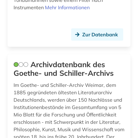
Tonaufnahmen sowie einem Filter nach
hampartsoum (1)
Instrumenten
Mehr Informationen
handbuch (2)
handschrift (1)
Zur Datenbank
harmonie (musik) (1)
harmonielehre (1)
Archivdatenbank des
harmonik (1)
Goethe- und Schiller-Archivs
hasse (1)
Im Goethe- und Schiller-Archiv Weimar, dem
1885 gegründeten ältesten Literaturarchiv
heinrich (2)
Deutschlands, werden über 150 Nachlässe und
hessisches staatsarchiv marburg (1)
Institutionenbestände im Gesamtumfang von 5
Mio Blatt für die Forschung und Öffentlichkeit
hispanistik (1)
erschlossen - mit Schwerpunkt in der Literatur,
Philosophie, Kunst, Musik und Wissenschaft vom
hochschulschrift (2)
späten 18. bis ins frühe 20. Jahrhundert. Der