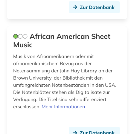
disposition <orgel> (1)
Zur Datenbank
dissertation (3)
doria pamphili (1)
African American Sheet
drama (3)
Music
dresden (4)
Musik von Afroamerikanern oder mit
afroamerikanischem Bezug aus der
drittes reich (3)
Notensammlung der John Hay Library an der
Brown University, der Bibliothek mit den
dvd-video (1)
umfangreichsten Notenbeständen in den USA.
dynastie (1)
Die Notenblätter stehen als Digitalisate zur
Verfügung. Die Titel sind sehr differenziert
dänemark (1)
erschlossen.
Mehr Informationen
dänisch (1)
e-learning (2)
Zur Datenbank