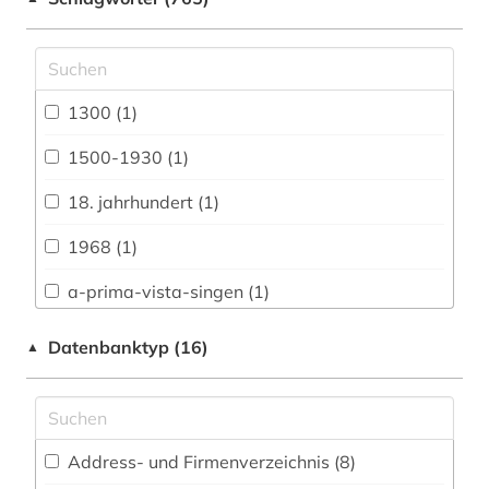
Anglistik. Amerikanistik (56)
Archäologie (28)
Architektur, Bauingenieur- und
1300 (1)
Vermessungswesen (26)
1500-1930 (1)
Biologie, Biotechnologie (21)
18. jahrhundert (1)
Buch- und Bibliothekswesen,
Informationswissenschaft (31)
1968 (1)
Chemie und Pharmazie (18)
a-prima-vista-singen (1)
Elektrotechnik, Elektronik, Nachrichtentechnik
a-prima-vista-spiel (1)
Datenbanktyp (16)
▲
(11)
adressbuch (1)
Energietechnik (11)
adresse (1)
Ethnologie (39)
Address- und Firmenverzeichnis (8
)
adressverzeichnis (2)
Geographie (30)