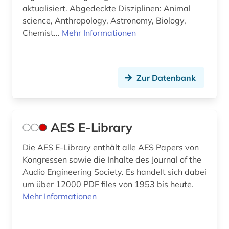
dialekt (1)
aktualisiert. Abgedeckte Disziplinen: Animal
science, Anthropology, Astronomy, Biology,
digitale edition (1)
Chemist...
Mehr Informationen
digitale musik (1)
digitale musikalien (3)
Zur Datenbank
digitale noten (6)
digitale noten (2)
AES E-Library
digitalisat (1)
Die AES E-Library enthält alle AES Papers von
digitalisierung (3)
Kongressen sowie die Inhalte des Journal of the
Audio Engineering Society. Es handelt sich dabei
discovery service (1)
um über 12000 PDF files von 1953 bis heute.
diskografie (2)
Mehr Informationen
diskographie (1)