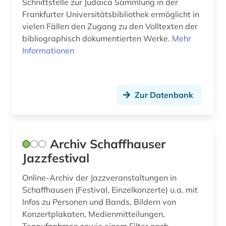
Schnittstelle zur Judaica Sammlung in der
gesellschaft der musikfreunde in wien (1)
Frankfurter Universitätsbibliothek ermöglicht in
vielen Fällen den Zugang zu den Volltexten der
gesundheit &amp; ernährung (1)
bibliographisch dokumentierten Werke.
Mehr
girolamo (1)
Informationen
gluck (1)
grafik (1)
Zur Datenbank
graphik (1)
gregorianischer gesang (2)
Archiv Schaffhauser
griechenland (1)
Jazzfestival
großbritannien (8)
Online-Archiv der Jazzveranstaltungen in
Schaffhausen (Festival, Einzelkonzerte) u.a. mit
gruppenspiel (1)
Infos zu Personen und Bands, Bildern von
Konzertplakaten, Medienmitteilungen,
gruß (1)