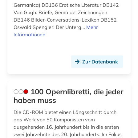
Ostasien (1)
Germanica) DB136 Erotische Literatur DB142
bibliografie (26)
Van Gogh: Briefe, Gemälde, Zeichnungen
Polen (1)
bibliografie 1907-2005 (1)
DB146 Bilder-Conversations-Lexikon DB152
Rumänien (1)
Oswald Spengler: Der Unterg...
Mehr
bibliographie (32)
Informationen
Sachsen (1)
bibliothek (2)
Sachsen-Anhalt (1)
bibliothek der hansestadt lübeck (1)
Zur Datenbank
Schleswig-Holstein (2)
bibliotheksbestand (1)
Schweden (12)
bild (1)
Schweiz (16)
100 Opernlibretti, die jeder
bilddatenbank (1)
haben muss
Serbien (1)
bildnis (1)
Die CD-ROM bietet einen Längsschnitt durch
Spanien (4)
bildpostkarte (1)
das Werk von 50 Komponisten vom
Suedasien (1)
ausgehenden 16. Jahrhundert bis in die ersten
bildung (1)
zwei Jahrzehnte des 20. Jahrhunderts. Im Fokus