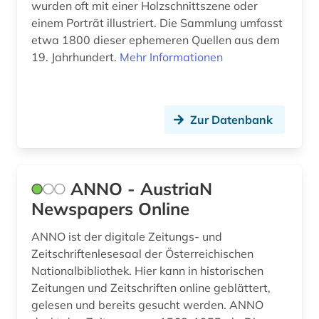
wurden oft mit einer Holzschnittszene oder
geschichte 1000-1500 (1)
einem Porträt illustriert. Die Sammlung umfasst
geschichte 1488-1630 (1)
etwa 1800 dieser ephemeren Quellen aus dem
19. Jahrhundert.
Mehr Informationen
geschichte 1490-1960 (1)
geschichte 1535-1820 (1)
Zur Datenbank
geschichte 1650-1750 (1)
geschichte 1650-1800 (1)
geschichte 1685-1896 (1)
ANNO - AustriaN
Newspapers Online
geschichte 1690-1783 (1)
ANNO ist der digitale Zeitungs- und
geschichte 1765-1900 (1)
Zeitschriftenlesesaal der Österreichischen
geschichte 1790-1920 (1)
Nationalbibliothek. Hier kann in historischen
Zeitungen und Zeitschriften online geblättert,
geschichte 1850-1920 (1)
gelesen und bereits gesucht werden. ANNO