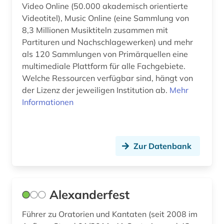
Video Online (50.000 akademisch orientierte
Videotitel), Music Online (eine Sammlung von
epistulae (1)
8,3 Millionen Musiktiteln zusammen mit
ereignisdaten (1)
Partituren und Nachschlagewerken) und mehr
als 120 Sammlungen von Primärquellen eine
erstausgabe (1)
multimediale Plattform für alle Fachgebiete.
Welche Ressourcen verfügbar sind, hängt von
erster weltkrieg (1)
der Lizenz der jeweiligen Institution ab.
Mehr
erzählung (1)
Informationen
ethnomusik (4)
europa (2)
Zur Datenbank
europäische geschichte (1)
evangelisches gesangbuch (2)
Alexanderfest
evolutionary computation (1)
Führer zu Oratorien und Kantaten (seit 2008 im