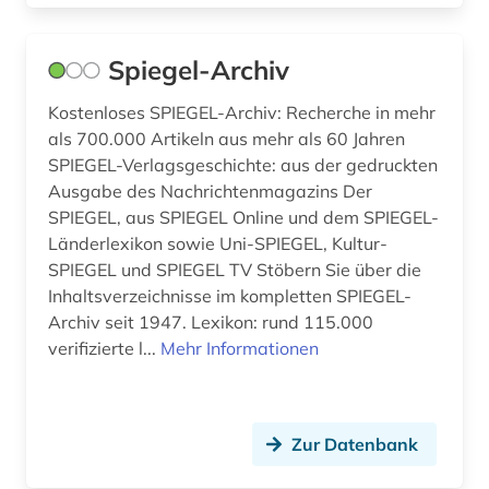
lateinamerika (4)
Spiegel-Archiv
latino studies (1)
Kostenloses SPIEGEL-Archiv: Recherche in mehr
liechtenstein (1)
als 700.000 Artikeln aus mehr als 60 Jahren
SPIEGEL-Verlagsgeschichte: aus der gedruckten
linguistik (1)
Ausgabe des Nachrichtenmagazins Der
literatur (8)
SPIEGEL, aus SPIEGEL Online und dem SPIEGEL-
Länderlexikon sowie Uni-SPIEGEL, Kultur-
literaturwissenschaft (2)
SPIEGEL und SPIEGEL TV Stöbern Sie über die
Inhaltsverzeichnisse im kompletten SPIEGEL-
london (1)
Archiv seit 1947. Lexikon: rund 115.000
verifizierte l...
Mehr Informationen
luftwaffe (1)
länderkunde (2)
malaysia (2)
Zur Datenbank
management (1)