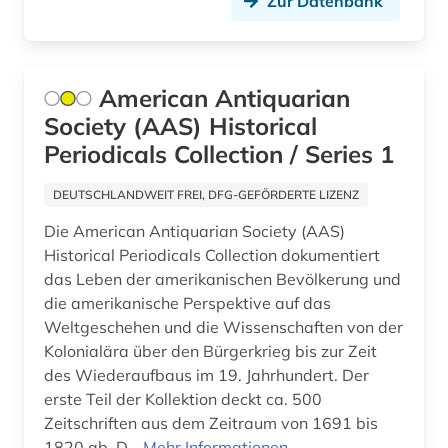
Zur Datenbank
françois (1)
Ostasien (5)
frau (1)
Osteuropa (5)
frauenforschung (2)
American Antiquarian
Ostmitteleuropa (2)
Society (AAS) Historical
frauenwahlrecht (1)
Polen (2)
Periodicals Collection / Series 1
friedensforschung (1)
Portugal (1)
DEUTSCHLANDWEIT FREI, DFG-GEFÖRDERTE LIZENZ
frühe neuzeit (2)
Rheinland-Pfalz (1)
Die American Antiquarian Society (AAS)
Historical Periodicals Collection dokumentiert
galloromanistik (2)
Rumänien (2)
das Leben der amerikanischen Bevölkerung und
gedenktag (1)
die amerikanische Perspektive auf das
Russland, Sowjetunion (16)
Weltgeschehen und die Wissenschaften von der
genderforschung (1)
Saarland (1)
Kolonialära über den Bürgerkrieg bis zur Zeit
des Wiederaufbaus im 19. Jahrhundert. Der
geografie (2)
Sachsen (2)
erste Teil der Kollektion deckt ca. 500
geographie (2)
Zeitschriften aus dem Zeitraum von 1691 bis
Sachsen-Anhalt (2)
1820 ab. D...
Mehr Informationen