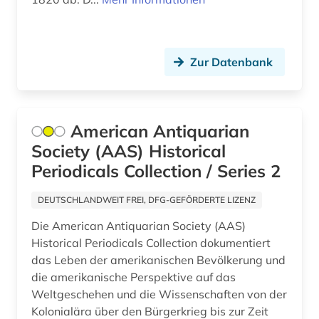
geoinformatik (1)
Schleswig-Holstein (1)
germanistik (1)
Schweden (1)
Zur Datenbank
geschichte (57)
Schweiz (1)
geschichte &lt;1989-1993&gt; (1)
Serbien (2)
geschichte 1691-1820 (1)
American Antiquarian
Slowakei (2)
Society (AAS) Historical
geschichte 1700-1900 (1)
Slowenien (2)
Periodicals Collection / Series 2
geschichte 1800-2010 (1)
Spanien (2)
DEUTSCHLANDWEIT FREI, DFG-GEFÖRDERTE LIZENZ
geschichte 1821-1837 (1)
Suedamerika (6)
Die American Antiquarian Society (AAS)
geschichte 1838-1852 (1)
Historical Periodicals Collection dokumentiert
Suedasien (1)
das Leben der amerikanischen Bevölkerung und
geschichte 1853-1865 (2)
Suedostasien (3)
die amerikanische Perspektive auf das
Weltgeschehen und die Wissenschaften von der
geschichte 1866-1877 (1)
Suedosteuropa (2)
Kolonialära über den Bürgerkrieg bis zur Zeit