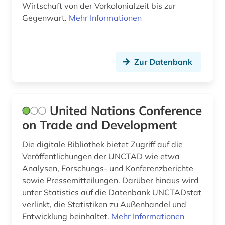
Wirtschaft von der Vorkolonialzeit bis zur
Gegenwart.
Mehr Informationen
sicherheit (2)
singapur (1)
sinologie (2)
Zur Datenbank
skandinavien (1)
sklaverei (1)
United Nations Conference
sowjetunion (2)
on Trade and Development
sozialarbeit (1)
Die digitale Bibliothek bietet Zugriff auf die
Veröffentlichungen der UNCTAD wie etwa
sozialdemokratie (4)
Analysen, Forschungs- und Konferenzberichte
sowie Pressemitteilungen. Darüber hinaus wird
sozialdemokratische partei deutschlands (3)
unter Statistics auf die Datenbank UNCTADstat
soziale bedingungen (1)
verlinkt, die Statistiken zu Außenhandel und
Entwicklung beinhaltet.
Mehr Informationen
soziale gerechtigkeit (1)