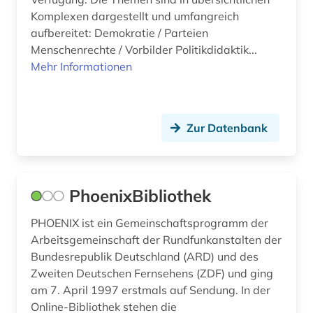
psychologie (1)
Komplexen dargestellt und umfangreich
aufbereitet: Demokratie / Parteien
putin, vladimir vladimirovič | politiker;
Menschenrechte / Vorbilder Politikdidaktik...
staatspräsident (2)
Mehr Informationen
putsch (1)
pädagogik (6)
Zur Datenbank
pädagogok (1)
qatar (1)
PhoenixBibliothek
qing dynastie (1)
quelle (9)
PHOENIX ist ein Gemeinschaftsprogramm der
Arbeitsgemeinschaft der Rundfunkanstalten der
quellen (3)
Bundesrepublik Deutschland (ARD) und des
Zweiten Deutschen Fernsehens (ZDF) und ging
recht (11)
am 7. April 1997 erstmals auf Sendung. In der
Online-Bibliothek stehen die
rechtsgeschichte (1)