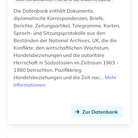
Griechenland (1)
entwicklung (1)
Die Datenbank enthält Dokumente,
Großbritannien (7)
diplomatische Korrespondenzen, Briefe,
entwicklungsländer (1)
Berichte, Zeitungsartikel, Telegramme, Karten,
Hamburg (1)
Sprach- und Sitzungsprotokolle aus den
entwicklungspolitik (1)
Beständen der National Archives, UK, die die
Hessen (1)
enzyklopädie (3)
Konflikte, den wirtschaftlichen Wachstum,
Israel (1)
Handelsbeziehungen und die autoritäre
europa (4)
Herrschaft in Südostasien im Zeitraum 1963 -
Japan (2)
1980 betrachten. Pazifikkrieg,
europäische union (2)
Handelsbeziehungen und die Zeit nac...
Mehr
Jugoslawien (2)
fachinformationsdienst lateinamerika, karibik
Informationen
und latino studies (1)
Korea (1)
faksimile (2)
Kroatien (2)
Zur Datenbank
feminismus (1)
Lettland (2)
fid asien (8)
Liechtenstein (1)