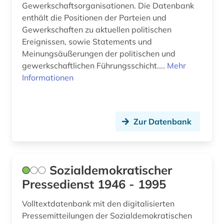
technik (1)
Gewerkschaftsorganisationen. Die Datenbank
enthält die Positionen der Parteien und
technologie (2)
Gewerkschaften zu aktuellen politischen
Ereignissen, sowie Statements und
textsammlung (1)
Meinungsäußerungen der politischen und
therapie (1)
gewerkschaftlichen Führungsschicht....
Mehr
Informationen
thesaurus (1)
thüringen (1)
Zur Datenbank
tibeter (1)
topographie (1)
transformationsforschung (1)
Sozialdemokratischer
Pressedienst 1946 - 1995
transport (1)
Volltextdatenbank mit den digitalisierten
ukraine (5)
Pressemitteilungen der Sozialdemokratischen