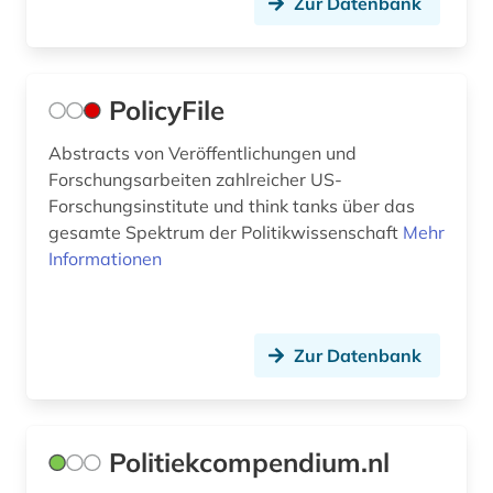
Zur Datenbank
mitarbeiterführung (1)
mittelamerika (1)
PolicyFile
mittelmeer (1)
Abstracts von Veröffentlichungen und
mitterrand (1)
Forschungsarbeiten zahlreicher US-
Forschungsinstitute und think tanks über das
mittlerer osten (1)
gesamte Spektrum der Politikwissenschaft
Mehr
Informationen
mongolen (1)
moslems (1)
Zur Datenbank
musik (2)
musikwissenschaft (1)
nachhaltigkeit (1)
Politiekcompendium.nl