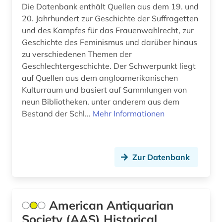
Die Datenbank enthält Quellen aus dem 19. und
gewerkschaft (3)
20. Jahrhundert zur Geschichte der Suffragetten
und des Kampfes für das Frauenwahlrecht, zur
großbritannien (8)
Geschichte des Feminismus und darüber hinaus
gus (1)
zu verschiedenen Themen der
Geschlechtergeschichte. Der Schwerpunkt liegt
handel (6)
auf Quellen aus dem angloamerikanischen
Kulturraum und basiert auf Sammlungen von
hans-jochen vogel (1)
neun Bibliotheken, unter anderem aus dem
historische karte (1)
Bestand der Schl...
Mehr Informationen
hongkong (2)
ideengeschichte (1)
Zur Datenbank
indien (1)
indigene völker (1)
American Antiquarian
indonesien (1)
Society (AAS) Historical