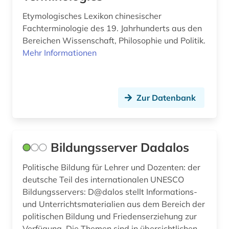
politisches system (1)
Etymologisches Lexikon chinesischer
politologie (1)
Fachterminologie des 19. Jahrhunderts aus den
Bereichen Wissenschaft, Philosophie und Politik.
popmusik (1)
Mehr Informationen
portal (2)
postkolonialismus (1)
Zur Datenbank
predigt (1)
pressedienst (3)
Bildungsserver Dadalos
pressemitteilung (1)
Politische Bildung für Lehrer und Dozenten: der
primärquelle (2)
deutsche Teil des internationalen UNESCO
Bildungsservers: D@dalos stellt Informations-
protestantismus (1)
und Unterrichtsmaterialien aus dem Bereich der
präsidentenwahl (6)
politischen Bildung und Friedenserziehung zur
Verfügung. Die Themen sind in übersichtlichen