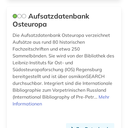
mandschuren (1)
Aufsatzdatenbank
marktdaten (1)
Osteuropa
max (2)
Die Aufsatzdatenbank Osteuropa verzeichnet
Aufsätze aus rund 80 historischen
medien (1)
Fachzeitschriften und etwa 250
Sammelbänden. Sie wird von der Bibliothek des
medienwissenschaft (1)
Leibniz-Instituts für Ost- und
medizin (2)
Südosteuropaforschung (IOS) Regensburg
bereitgestellt und ist über osmikonSEARCH
menschenrechte (1)
durchsuchbar. Integriert sind die Internationale
Bibliographie zum Vorpetrinischen Russland
migration (1)
(International Bibliography of Pre-Petr...
Mehr
Informationen
militär (1)
militärwesen (1)
mission (1)