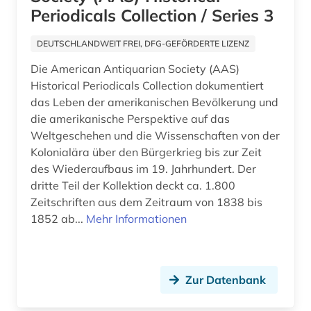
Periodicals Collection / Series 3
inflation (1)
DEUTSCHLANDWEIT FREI, DFG-GEFÖRDERTE LIZENZ
informationswissenschaften (1)
Die American Antiquarian Society (AAS)
innenpolitik (1)
Historical Periodicals Collection dokumentiert
das Leben der amerikanischen Bevölkerung und
instituti për demokraci dhe ndermjetësim (1)
die amerikanische Perspektive auf das
internationale beziehungen (4)
Weltgeschehen und die Wissenschaften von der
Kolonialära über den Bürgerkrieg bis zur Zeit
internationale organisation (1)
des Wiederaufbaus im 19. Jahrhundert. Der
dritte Teil der Kollektion deckt ca. 1.800
internationale politik (2)
Zeitschriften aus dem Zeitraum von 1838 bis
internationaler vergleich (1)
1852 ab...
Mehr Informationen
internationales recht (2)
interpellation (1)
Zur Datenbank
islam (2)