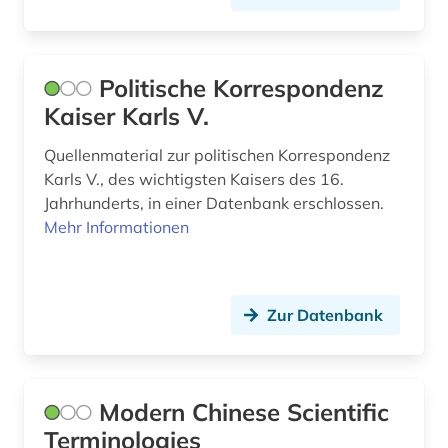
philippinen (1)
philosophie (9)
Politische Korrespondenz
plakat (1)
Kaiser Karls V.
polen (1)
Quellenmaterial zur politischen Korrespondenz
politik (207)
Karls V., des wichtigsten Kaisers des 16.
Jahrhunderts, in einer Datenbank erschlossen.
politikdidaktik (1)
Mehr Informationen
politikerin (1)
politikwissenschaft (1)
Zur Datenbank
politische bildung (2)
politische geografie (1)
Modern Chinese Scientific
politische wissenschaft (2)
Terminologies