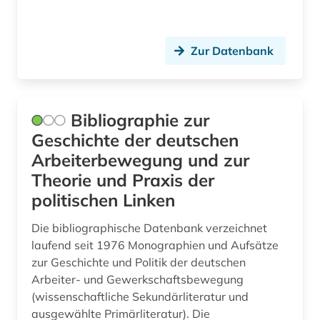
soziale software (1)
Zur Datenbank
sozialgeschichte (1)
sozialismus (1)
Bibliographie zur
sozialwissenschaften (8)
Geschichte der deutschen
soziologie (12)
Arbeiterbewegung und zur
spanien (1)
Theorie und Praxis der
politischen Linken
spanisch (1)
Die bibliographische Datenbank verzeichnet
sport (3)
laufend seit 1976 Monographien und Aufsätze
zur Geschichte und Politik der deutschen
sprache (2)
Arbeiter- und Gewerkschaftsbewegung
staat (5)
(wissenschaftliche Sekundärliteratur und
ausgewählte Primärliteratur). Die