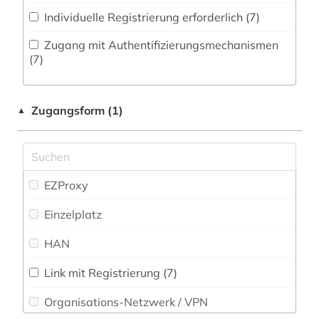
baden-württemberg (1)
Individuelle Registrierung erforderlich (7)
Physik (0)
balkan (1)
Zugang mit Authentifizierungsmechanismen
Politologie (145)
(7)
bayern (1)
Psychologie (2)
belarus (1)
Zugangsform (1)
▲
Rechtswissenschaft (14)
bevölkerung (1)
Romanistik (6)
bibliografie (5)
Slavistik (4)
EZProxy
bibliographie (4)
Soziologie (32)
Einzelplatz
bildung (2)
Sport (2)
HAN
biografie (3)
Technik (0)
biographie (4)
Link mit Registrierung (7)
Theologie und Religionswissenschaften (10)
Organisations-Netzwerk / VPN
bonaparte (familie) (1)
Werkstoffwissenschaften und