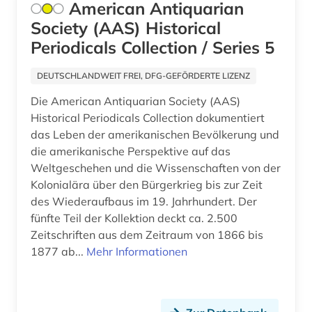
fid asien crossasia (1)
American Antiquarian
Litauen (2)
Society (AAS) Historical
fid lateinamerika (2)
Makedonien (2)
Periodicals Collection / Series 5
fid ost-, ostmittel- und südosteuropa (17)
Mecklenburg-Vorpommern (1)
DEUTSCHLANDWEIT FREI, DFG-GEFÖRDERTE LIZENZ
fid ost-, ostmittel- und südosteuropa (2)
Mittelamerika (6)
Die American Antiquarian Society (AAS)
Historical Periodicals Collection dokumentiert
fid romanistik (1)
Moldawien (2)
das Leben der amerikanischen Bevölkerung und
fid-asien (1)
die amerikanische Perspektive auf das
Montenegro (2)
Weltgeschehen und die Wissenschaften von der
film (1)
Niederlande (1)
Kolonialära über den Bürgerkrieg bis zur Zeit
des Wiederaufbaus im 19. Jahrhundert. Der
finanzpolitik (1)
Niedersachsen (1)
fünfte Teil der Kollektion deckt ca. 2.500
fotografie (1)
Zeitschriften aus dem Zeitraum von 1866 bis
Nordrhein-Westfalen (2)
1877 ab...
Mehr Informationen
frankreich (6)
Norwegen (1)
französisch (2)
Oesterreich (3)