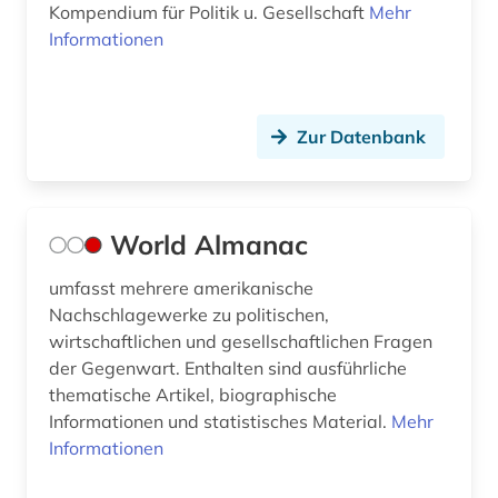
nachrichten (3)
Kompendium für Politik u. Gesellschaft
Mehr
Informationen
nachrichtenmagazin (1)
naher osten (1)
Zur Datenbank
napoléon iii. (1)
national archives london (2)
naturwissenschaften (2)
World Almanac
niederlande (2)
umfasst mehrere amerikanische
Nachschlagewerke zu politischen,
nordische staaten (1)
wirtschaftlichen und gesellschaftlichen Fragen
online-publikation (3)
der Gegenwart. Enthalten sind ausführliche
thematische Artikel, biographische
ostasien (2)
Informationen und statistisches Material.
Mehr
Informationen
osteuropa (2)