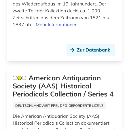
des Wiederaufbaus im 19. Jahrhundert. Der
geschichte 1919-1933 (1)
Thueringen (2)
zweite Teil der Kollektion deckt ca. 1.000
geschichte 1949-1999 (1)
Zeitschriften aus dem Zeitraum von 1821 bis
Tschechische Republik (2)
1837 ab...
Mehr Informationen
geschichte 1973-1995 (1)
USA (10)
geschichte 1981-1995 (1)
Ukraine (7)
Zur Datenbank
geschichte 1991 (1)
Unbekannt (1)
geschichte 1993 (3)
Ungarn (1)
geschichte 1999 (1)
American Antiquarian
Zypern (1)
Society (AAS) Historical
geschichte 2007 (1)
Periodicals Collection / Series 4
geschichte 2008 (1)
DEUTSCHLANDWEIT FREI, DFG-GEFÖRDERTE LIZENZ
geschichte 2011 (1)
Die American Antiquarian Society (AAS)
geschichte 2012 (1)
Historical Periodicals Collection dokumentiert