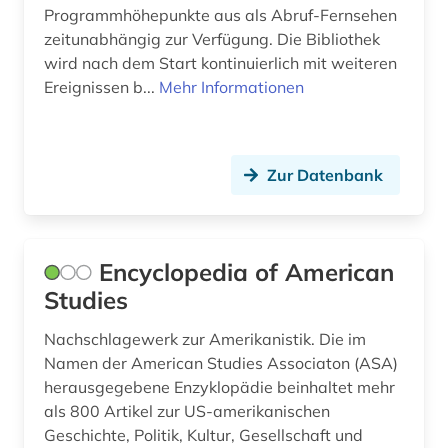
Programmhöhepunkte aus als Abruf-Fernsehen
rechtswissenschaft (1)
zeitunabhängig zur Verfügung. Die Bibliothek
wird nach dem Start kontinuierlich mit weiteren
regierung (4)
Ereignissen b...
Mehr Informationen
regierungsdokumente (2)
regierungsorgane (1)
Zur Datenbank
regionalplanung (1)
religion (10)
Encyclopedia of American
russisch-orthodoxe kirche (1)
Studies
russische literatur (1)
Nachschlagewerk zur Amerikanistik. Die im
russland (13)
Namen der American Studies Associaton (ASA)
herausgegebene Enzyklopädie beinhaltet mehr
sachsen (1)
als 800 Artikel zur US-amerikanischen
Geschichte, Politik, Kultur, Gesellschaft und
schweiz (1)