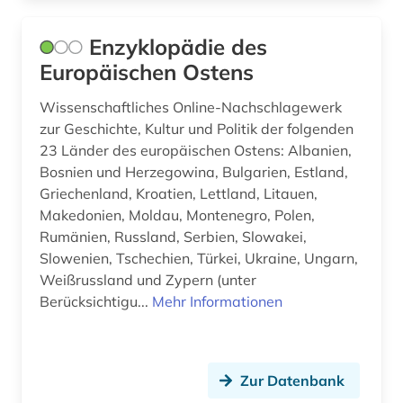
israel (1)
Enzyklopädie des
japan (1)
Europäischen Ostens
japanologie (1)
Wissenschaftliches Online-Nachschlagewerk
zur Geschichte, Kultur und Politik der folgenden
journalismus (1)
23 Länder des europäischen Ostens: Albanien,
Bosnien und Herzegowina, Bulgarien, Estland,
judaistik (1)
Griechenland, Kroatien, Lettland, Litauen,
kaiser (2)
Makedonien, Moldau, Montenegro, Polen,
Rumänien, Russland, Serbien, Slowakei,
kanada (1)
Slowenien, Tschechien, Türkei, Ukraine, Ungarn,
Weißrussland und Zypern (unter
karibik (4)
Berücksichtigu...
Mehr Informationen
karl <römisch-deutsches reich (1)
karriereratgeber (1)
Zur Datenbank
kartierung (1)