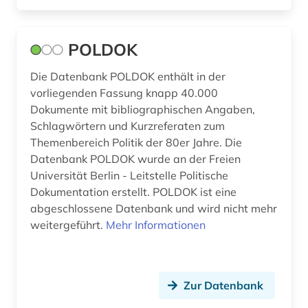
kartographie (1)
POLDOK
klimaänderung (1)
Die Datenbank POLDOK enthält in der
kolonialismus (2)
vorliegenden Fassung knapp 40.000
kommunikationswissenschaften (3)
Dokumente mit bibliographischen Angaben,
Schlagwörtern und Kurzreferaten zum
konflikt (1)
Themenbereich Politik der 80er Jahre. Die
Datenbank POLDOK wurde an der Freien
kriminalistik (1)
Universität Berlin - Leitstelle Politische
kultur (19)
Dokumentation erstellt. POLDOK ist eine
abgeschlossene Datenbank und wird nicht mehr
kulturwissenschaften (5)
weitergeführt.
Mehr Informationen
kunst (5)
landeskunde (5)
Zur Datenbank
landwirtschaft (1)