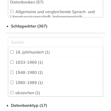
Datenbanken (57)
Allgemeine und vergleichende Sprach- und
Literaturwissenschaft. Indogermanistik.
Außereuropäische Sprachen und Literaturen (8)
Schlagwörter (367)
▲
Anglistik. Amerikanistik (18)
Archäologie (0)
Architektur, Bauingenieur- und
18. jahrhundert (1)
Vermessungswesen (1)
1833-1969 (1)
Biologie, Biotechnologie (0)
1948-1980 (1)
Buch- und Bibliothekswesen,
Informationswissenschaft (1)
1980-1989 (1)
Chemie und Pharmazie (0)
abzeichen (1)
Elektrotechnik, Elektronik, Nachrichtentechnik
afghanistan (2)
Datenbanktyp (17)
▲
(0)