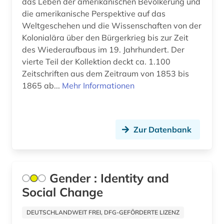
das Leben der amerikanischen Bevölkerung und
geschichte 2014 (2)
die amerikanische Perspektive auf das
Weltgeschehen und die Wissenschaften von der
geschichte 2016 (1)
Kolonialära über den Bürgerkrieg bis zur Zeit
des Wiederaufbaus im 19. Jahrhundert. Der
geschichte 2018 (1)
vierte Teil der Kollektion deckt ca. 1.100
geschichte 2019 (1)
Zeitschriften aus dem Zeitraum von 1853 bis
1865 ab...
Mehr Informationen
geschichte 600-1999 (1)
geschlecht (1)
Zur Datenbank
geschlechterforschung (1)
geschlechtergeschichte (1)
gesellschaft (19)
Gender : Identity and
Social Change
gesundheit (1)
DEUTSCHLANDWEIT FREI, DFG-GEFÖRDERTE LIZENZ
gesundheitswesen (1)