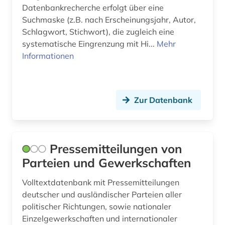
staatsduma (5)
Datenbankrecherche erfolgt über eine
Suchmaske (z.B. nach Erscheinungsjahr, Autor,
staatsrecht (2)
Schlagwort, Stichwort), die zugleich eine
stadtforschung (1)
systematische Eingrenzung mit Hi...
Mehr
Informationen
stadtplanung (1)
statistik (2)
Zur Datenbank
städtebau (1)
südafrika (1)
südamerika (1)
Pressemitteilungen von
Parteien und Gewerkschaften
südostasien (3)
Volltextdatenbank mit Pressemitteilungen
südosteuropa (2)
deutscher und ausländischer Parteien aller
politischer Richtungen, sowie nationaler
tagesgeschehen (1)
Einzelgewerkschaften und internationaler