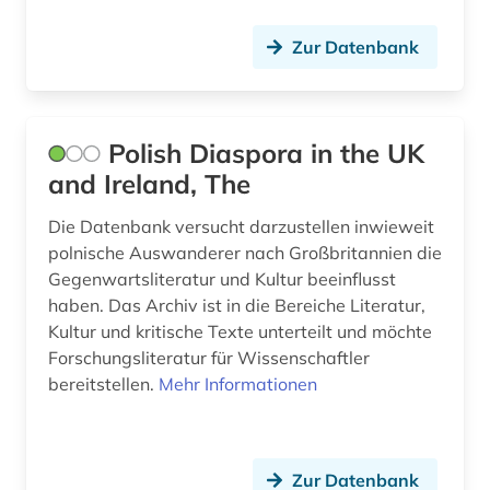
ostkirche (1)
Zur Datenbank
ostmitteleuropa (2)
pakistan (1)
panama (1)
Polish Diaspora in the UK
and Ireland, The
paris (1)
Die Datenbank versucht darzustellen inwieweit
parlament (1)
polnische Auswanderer nach Großbritannien die
parlamentswahl (8)
Gegenwartsliteratur und Kultur beeinflusst
haben. Das Archiv ist in die Bereiche Literatur,
partei (1)
Kultur und kritische Texte unterteilt und möchte
Forschungsliteratur für Wissenschaftler
pflege (1)
bereitstellen.
Mehr Informationen
pflegeeinrichtungen (1)
pflegemanagement (1)
Zur Datenbank