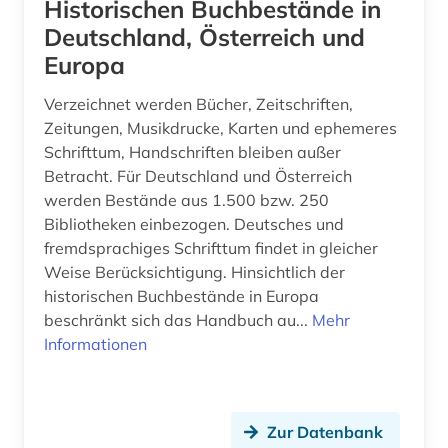
brahms (2)
Historischen Buchbestände in
Deutschland, Österreich und
brandenburg (2)
Europa
brandförsäkringsverket (1)
Verzeichnet werden Bücher, Zeitschriften,
brandschutz (1)
Zeitungen, Musikdrucke, Karten und ephemeres
Schrifttum, Handschriften bleiben außer
brasilien (1)
Betracht. Für Deutschland und Österreich
werden Bestände aus 1.500 bzw. 250
brauchtum (1)
Bibliotheken einbezogen. Deutsches und
fremdsprachiges Schrifttum findet in gleicher
braunschweig (3)
Weise Berücksichtigung. Hinsichtlich der
bremen <geschichte> (1)
historischen Buchbestände in Europa
beschränkt sich das Handbuch au...
Mehr
brief (8)
Informationen
briefsammlung (12)
briefwechsel (1)
Zur Datenbank