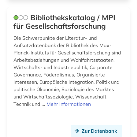
deutsch (1)
Bibliothekskatalog / MPI
für Gesellschaftsforschung
deutsch-deutsche beziehungen (1)
deutsche bundesbank (1)
Die Schwerpunkte der Literatur- und
Aufsatzdatenbank der Bibliothek des Max-
deutsche sporthochschule köln (1)
Planck-Instituts für Gesellschaftsforschung sind
Arbeitsbeziehungen und Wohlfahrtsstaaten,
deutscher alpenverein (1)
Wirtschafts- und Industriepolitik, Corporate
Governance, Föderalismus, Organisierte
deutscher sprachraum (1)
Interessen, Europäische Integration, Politik und
deutsches historisches museum (1)
politische Ökonomie, Soziologie des Marktes
und Wirtschaftssoziologie, Wissenschaft,
deutsches institut für menschenrechte (1)
Technik und ...
Mehr Informationen
deutsches liturgisches institut (1)
deutsches reich (1)
Zur Datenbank