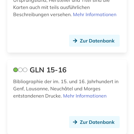
Karten auch mit teils ausführlichen
deckenmalerei (1)
Beschreibungen versehen.
Mehr Informationen
demographie (1)
demotisch (2)
Zur Datenbank
den haag (4)
denkmal (1)
GLN 15-16
denkmalamt (1)
Bibliographie der im. 15. und 16. Jahrhundert in
denkmalpflege (1)
Genf, Lausanne, Neuchâtel und Morges
entstandenen Drucke.
Mehr Informationen
deportation (1)
depotfund (1)
designerin (1)
Zur Datenbank
dessau (1)