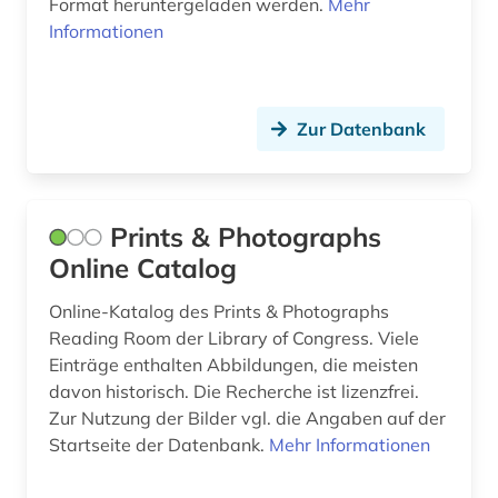
Format heruntergeladen werden.
Mehr
Liechtenstein (2)
archive (2)
Informationen
Litauen (4)
archivierung (1)
Luxemburg (2)
archivwesen (3)
Zur Datenbank
Makedonien (4)
archäologie (10)
Mecklenburg-Vorpommern (2)
argentinien (1)
Prints & Photographs
Moldawien (5)
arktis (1)
Online Catalog
Montenegro (4)
armenfürsorge (2)
Online-Katalog des Prints & Photographs
Niederlande (7)
arthur (1)
Reading Room der Library of Congress. Viele
Einträge enthalten Abbildungen, die meisten
Niedersachsen (2)
artusepik (1)
davon historisch. Die Recherche ist lizenzfrei.
Nordamerika (2)
Zur Nutzung der Bilder vgl. die Angaben auf der
aschach (1)
Startseite der Datenbank.
Mehr Informationen
Nordrhein-Westfalen (2)
asien (1)