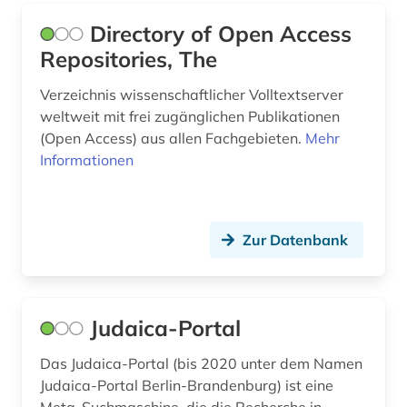
Directory of Open Access
bibliothekskataloge (1)
Repositories, The
bibliothekssigel (1)
Verzeichnis wissenschaftlicher Volltextserver
bibliothekswesen (1)
weltweit mit frei zugänglichen Publikationen
(Open Access) aus allen Fachgebieten.
Mehr
bibliothèque municipale (1)
Informationen
bibliothèque nationale de france (1)
bibliothèque royale albert i. (1)
Zur Datenbank
biblische archäologie (1)
bild (1)
Judaica-Portal
bildarchiv (1)
Das Judaica-Portal (bis 2020 unter dem Namen
bilddatenbank (6)
Judaica-Portal Berlin-Brandenburg) ist eine
bildliche darstellung (1)
Meta-Suchmaschine, die die Recherche in