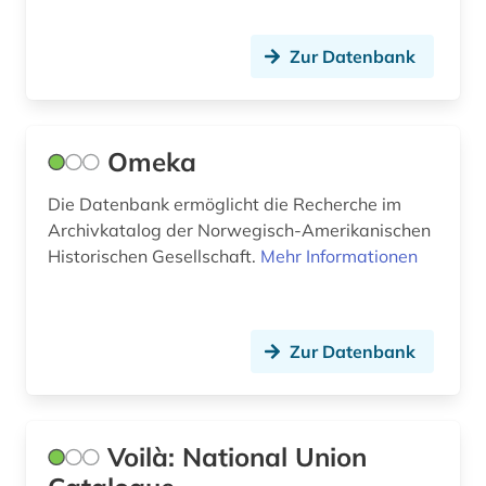
bvb (1)
Zur Datenbank
byzantinisches ägypten (1)
byzantinistik (2)
Omeka
bänkelsang (1)
Die Datenbank ermöglicht die Recherche im
båtsfjord (1)
Archivkatalog der Norwegisch-Amerikanischen
böhmen (2)
Historischen Gesellschaft.
Mehr Informationen
börsenverein der deutschen buchhändler (1)
bühnenwerk (1)
Zur Datenbank
bürger (1)
bürgerfamilie (1)
Voilà: National Union
casa monzino (1)