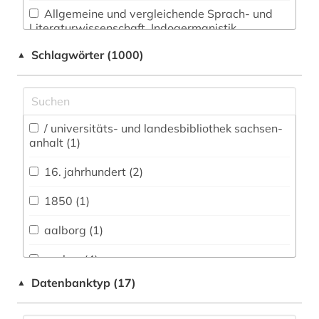
Allgemeine und vergleichende Sprach- und
Literaturwissenschaft. Indogermanistik.
Außereuropäische Sprachen und Literaturen (18)
Schlagwörter (1000)
▲
Anglistik. Amerikanistik (9)
Archäologie (40)
Architektur, Bauingenieur- und
/ universitäts- und landesbibliothek sachsen-
anhalt (1)
Vermessungswesen (24)
16. jahrhundert (2)
Biologie, Biotechnologie (9)
Buch- und Bibliothekswesen,
1850 (1)
Informationswissenschaft (113)
aalborg (1)
Chemie und Pharmazie (6)
aarhus (4)
Elektrotechnik, Elektronik, Nachrichtentechnik
Datenbanktyp (17)
▲
(4)
adel (1)
Energietechnik (3)
afrika (2)