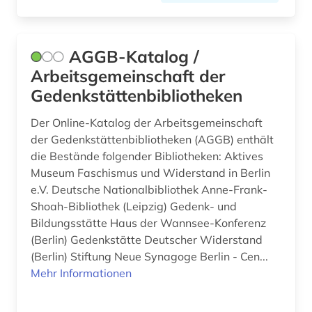
britische geschichte (1)
british broadcasting corporation (1)
AGGB-Katalog /
british library (4)
Arbeitsgemeinschaft der
bruckner (1)
Gedenkstättenbibliotheken
brüssel (2)
Der Online-Katalog der Arbeitsgemeinschaft
der Gedenkstättenbibliotheken (AGGB) enthält
buch (6)
die Bestände folgender Bibliotheken: Aktives
Museum Faschismus und Widerstand in Berlin
buchbesitz (1)
e.V. Deutsche Nationalbibliothek Anne-Frank-
buchbestand (1)
Shoah-Bibliothek (Leipzig) Gedenk- und
Bildungsstätte Haus der Wannsee-Konferenz
bucheinband (4)
(Berlin) Gedenkstätte Deutscher Widerstand
(Berlin) Stiftung Neue Synagoge Berlin - Cen...
buchenwald (1)
Mehr Informationen
buchgeschichte (2)