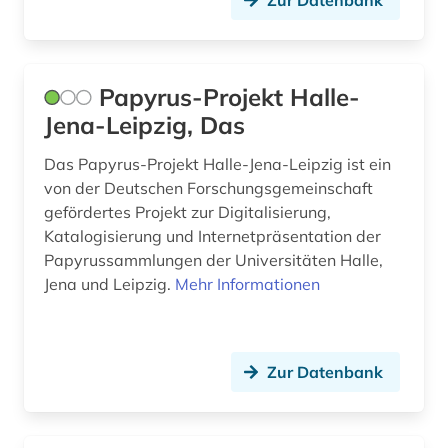
digitale karte (1)
digitale musikalien (1)
Papyrus-Projekt Halle-
digitale noten (4)
Jena-Leipzig, Das
digitale sammlungen (1)
Das Papyrus-Projekt Halle-Jena-Leipzig ist ein
von der Deutschen Forschungsgemeinschaft
digitalisat (3)
gefördertes Projekt zur Digitalisierung,
digitalisate (1)
Katalogisierung und Internetpräsentation der
Papyrussammlungen der Universitäten Halle,
digitalisierung (13)
Jena und Leipzig.
Mehr Informationen
din-norm (2)
discovery service (1)
Zur Datenbank
discovery system (1)
disposition <orgel> (1)