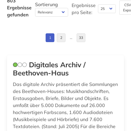
803
anglistik (2)
Sortierung
Ergebnisse
CSV
Ergebnisse
Wirtschaftswissenschaften (12)
Expo
Daenemark (63)
pro Seite:
anglo-amerikanische beziehungen (1)
gefunden
Wissenschaftskunde, Forschung, Hochschul-,
Deutschland (106)
Museumswesen (23)
angloamerikanischer kulturraum (1)
Deutschland (DDR) (12)
anthologie (1)
1
2
…
33
Estland (6)
antike (4)
Europa (21)
antisemitismus (2)
Digitales Archiv /
Beethoven-Haus
Finnland (11)
aquarell (1)
Frankreich (13)
Das digitale Archiv präsentiert die Sammlungen
arabische staaten (1)
des Beethoven-Hauses: Musikhandschriften,
GUS (3)
arabistik (1)
Erstausgaben, Briefe, Bilder und Objekte. Es
umfaßt über 5.000 Dokumente auf 26.000
Griechenland (3)
arbeiten auf papier (1)
hochwertigen Farbscans, 1.600 Audiodateien
(Musikbeispiele und Hörbriefe) und 7.600
Griechenland (Altertum) (4)
arbeitnehmervertretung (1)
Textdateien. (Stand: Juli 2005) Für die Bereiche