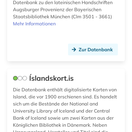
Datenbank zu den lateinischen Handschriften
Augsburger Provenienz der Bayerischen
chronologie (1)
Staatsbibliothek München (Clm 3501 - 3661)
compliance (1)
Mehr Informationen
computermusik (1)
constance-marie de *1767-1845* (1)
Zur Datenbank
dannebrogsmænd (2)
darstellende kunst (1)
Íslandskort.is
datenbank (2)
Die Datenbank enthält digitalisierte Karten von
datenmanagement (2)
Island, die vor 1900 erschienen sind. Es handelt
sich um die Bestände der National and
datensammlung (1)
University Library of Iceland und der Central
Bank of Iceland sowie um zwei Karten aus der
ddr (4)
Königlichen Bibliothek in Dänemark. Neben
ddr&gt (1)
Ursprungsland, Hersteller und Titel sind die