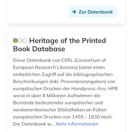
Norwegen (26)
astronomie (1)
Zur Datenbank
Oesterreich (33)
audiodatei (1)
Osmanisches Reich (1)
audiovisuelle medien (4)
Ostasien (1)
Heritage of the Printed
audiovisuelles material (1)
Book Database
Osteuropa (13)
augsburg (1)
Diese Datenbank von CERL (Consortium of
Ostmitteleuropa (5)
ausleihe (1)
European Research Libraries) bietet einen
einheitlichen Zugriff auf die bibliographischen
Polen (13)
ausländisches kulturgut (1)
Beschreibungen (inkl. Provenienzangaben) von
Portugal (1)
europäischen Drucken der Handpress-Ära. HPB
ausstellungskatalog (1)
weist in über 8 Millionen Aufnahmen die
Rheinland-Pfalz (1)
auswanderung (4)
Bestände bedeutender europäischer und
nordamerikanischer Bibliotheken an frühen
Roemisches Reich (6)
ausweisung (1)
europäischen Drucken von 1455 - 1830 nach.
Rumänien (5)
Die Datenbank w...
Mehr Informationen
autobiographie (1)