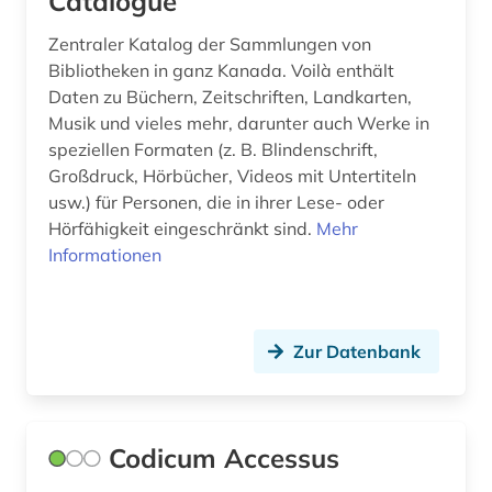
Catalogue
cd-rom (1)
Zentraler Katalog der Sammlungen von
Bibliotheken in ganz Kanada. Voilà enthält
chemie (4)
Daten zu Büchern, Zeitschriften, Landkarten,
Musik und vieles mehr, darunter auch Werke in
chile (1)
speziellen Formaten (z. B. Blindenschrift,
china (1)
Großdruck, Hörbücher, Videos mit Untertiteln
usw.) für Personen, die in ihrer Lese- oder
chinesische medizin (1)
Hörfähigkeit eingeschränkt sind.
Mehr
Informationen
chorgesang (1)
chormusik (1)
christiania (1)
Zur Datenbank
christianshavn (1)
christoph jacob (2)
Codicum Accessus
christoph martin (1)