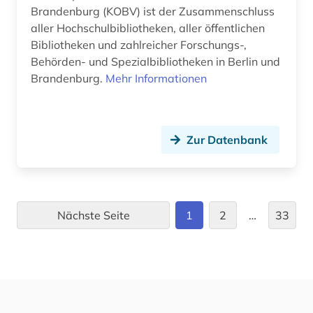
Brandenburg (KOBV) ist der Zusammenschluss
druck (2)
aller Hochschulbibliotheken, aller öffentlichen
Bibliotheken und zahlreicher Forschungs-,
druckgeschichte (1)
Behörden- und Spezialbibliotheken in Berlin und
Brandenburg.
druckgrafik (2)
Mehr Informationen
druckgraphik (1)
druckwerk (18)
Zur Datenbank
dziga (1)
dänemark (61)
Nächste Seite
1
2
…
33
dänisch (2)
dänisch-hallische mission (1)
e-learning (1)
edition (1)