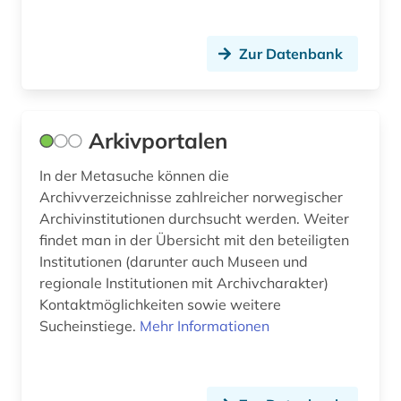
Russland, Sowjetunion (14)
autograf (1)
Sachsen-Anhalt (2)
autograph (8)
Zur Datenbank
Schleswig-Holstein (3)
av-medien (1)
Schweden (54)
av-medienarbeit (1)
Arkivportalen
Schweiz (24)
av-medienzentrale (1)
In der Metasuche können die
Serbien (5)
Archivverzeichnisse zahlreicher norwegischer
axel oxenstierna (1)
Archivinstitutionen durchsucht werden. Weiter
Skandinavien (2)
bach (2)
findet man in der Übersicht mit den beteiligten
Institutionen (darunter auch Museen und
Slowakei (5)
baden (baden) (1)
regionale Institutionen mit Archivcharakter)
Slowenien (4)
Kontaktmöglichkeiten sowie weitere
baden-württemberg (4)
Sucheinstiege.
Mehr Informationen
Spanien (9)
badische landesbibliothek (1)
Suedamerika (7)
bamberg (2)