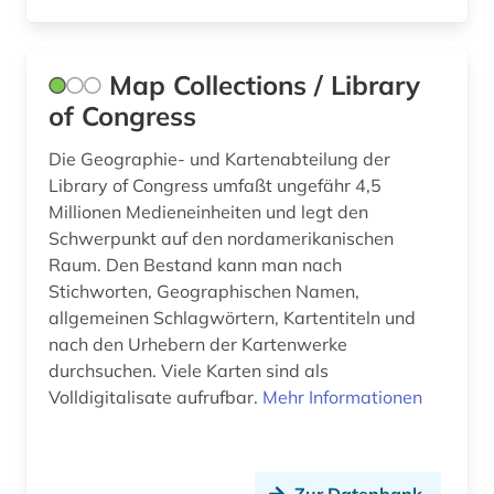
deutsches sprachgebiet (1)
deutschland (30)
Map Collections / Library
deutschland &lt (1)
of Congress
deutschland (ddr) (1)
Die Geographie- und Kartenabteilung der
deutschland (gebiet unter alliierter besatzung,
Library of Congress umfaßt ungefähr 4,5
sowjetische zone) (1)
Millionen Medieneinheiten und legt den
Schwerpunkt auf den nordamerikanischen
dia (1)
Raum. Den Bestand kann man nach
Stichworten, Geographischen Namen,
dialekt (2)
allgemeinen Schlagwörtern, Kartentiteln und
dichter (1)
nach den Urhebern der Kartenwerke
durchsuchen. Viele Karten sind als
die @linke (1)
Volldigitalisate aufrufbar.
Mehr Informationen
die deutsche bibliothek (1)
digital humanities (1)
Zur Datenbank