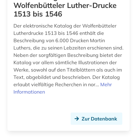
Wolfenbütteler Luther-Drucke
bibliographie (40)
1513 bis 1546
bibliographie 1570-1732 (1)
Der elektronische Katalog der Wolfenbütteler
Lutherdrucke 1513 bis 1546 enthält die
biblioteca de catalunya (1)
Beschreibung von 6.000 Drucken Martin
biblioteca nacional (3)
Luthers, die zu seinen Lebzeiten erschienen sind.
Neben der sorgfältigen Beschreibung bietet der
biblioteca nacional de españa (1)
Katalog vor allem sämtliche Illustrationen der
Werke, sowohl auf den Titelblättern als auch im
bibliothek (41)
Text, abgebildet und beschrieben. Der Katalog
erlaubt vielfältige Recherchen in nor...
Mehr
bibliotheken (3)
Informationen
bibliotheksbestand (4)
bibliotheksgeschichte (1)
Zur Datenbank
bibliothekskatalog (7)
bibliothekskatalog plus (1)