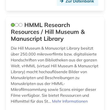
Zur Datenbank
Suedasien (2)
bankarchiv (1)
Suedosteuropa (6)
banknote (1)
HMML Research
Thueringen (2)
barcelona (1)
Resources / Hill Museum &
Tschechische Republik (9)
bartensleben <familie> (1)
Manuscript Library
USA (14)
baudenkmal (1)
Die Hill Museum & Manuscript Library besitzt
Ukraine (3)
über 250.000 mikroverfilmte bzw. digitalisierte
bauernhof (1)
Handschriften von Bibliotheken aus der ganzen
Ungarn (6)
Welt. vHMML (virtual Hill Museum & Manuscript
bauunternehmer (1)
Library) macht hochauflösende Bilder von
Vatikanstadt (1)
bauzeichnung (1)
Manuskripten und Beschreibungen zu
Manuskripten aus der HMML-
bayerisch schwaben (1)
Mikrofilmsammlung sowie Scans einiger dieser
Filme verfügbar. Sie bietet Ressourcen und
bayerische motoren-werke (1)
Hilfsmittel für das St...
Mehr Informationen
bayerische staatsbibliothek (9)