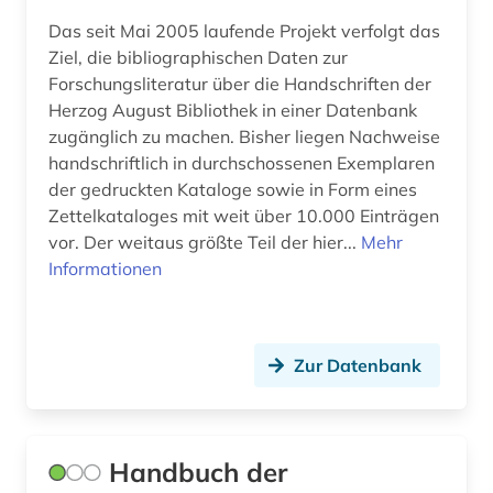
Das seit Mai 2005 laufende Projekt verfolgt das
bisexualität (3)
Ziel, die bibliographischen Daten zur
Forschungsliteratur über die Handschriften der
blekinge (1)
Herzog August Bibliothek in einer Datenbank
bochum (1)
zugänglich zu machen. Bisher liegen Nachweise
handschriftlich in durchschossenen Exemplaren
bodleian library (1)
der gedruckten Kataloge sowie in Form eines
Zettelkataloges mit weit über 10.000 Einträgen
bohuslän (1)
vor. Der weitaus größte Teil der hier...
Mehr
Informationen
bootssport (1)
bornholm (1)
bosnien-herzegowina (2)
Zur Datenbank
botanischer garten (1)
brabrand (1)
Handbuch der