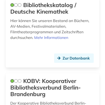
Bibliothekskatalog /
dissertation (3)
Deutsche Kinemathek
dokumentation (2)
Hier können Sie unseren Bestand an Büchern,
dokumentenserver (2)
AV-Medien, Festivalmaterialien,
Filmtheaterprogrammen und Zeitschriften
dokumentlieferung (1)
durchsuchen.
Mehr Informationen
dombibliothek hildesheim (1)
dorf (1)
Zur Datenbank
dortmund (1)
drama (1)
KOBV: Kooperativer
dreißigjähriger krieg (1)
Bibliotheksverbund Berlin-
Brandenburg
dresden (3)
drittes reich (3)
Der Kooperative Bibliotheksverbund Berlin-