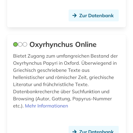
bayerische staatsbibliothek münchen (1)
Zur Datenbank
bayern (5)
behinderung (1)
Oxyrhynchus Online
belarus (1)
Bietet Zugang zum umfangreichen Bestand der
belgien (7)
Oxyrhynchus Papyri in Oxford. Überwiegend in
belgische fotografie (1)
Griechisch geschriebene Texte aus
hellenistischer und römischer Zeit, griechische
belgische kultur (1)
Literatur und frühchristliche Texte.
Datenbankrecherche über Suchfunktion und
belgische kunst (1)
Browsing (Autor, Gattung, Papyrus-Nummer
bergen (2)
etc.).
Mehr Informationen
berlin (15)
bern (2)
Zur Datenbank