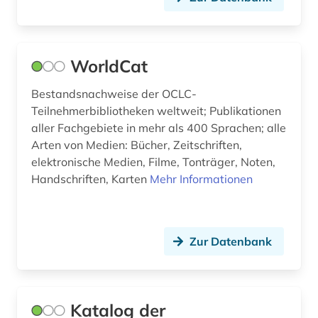
bernard (1)
berufliche arbeit (1)
WorldCat
besetzung (2)
Bestandsnachweise der OCLC-
bestand (6)
Teilnehmerbibliotheken weltweit; Publikationen
aller Fachgebiete in mehr als 400 Sprachen; alle
bestandserhalt (1)
Arten von Medien: Bücher, Zeitschriften,
elektronische Medien, Filme, Tonträger, Noten,
bestandserhaltung (1)
Handschriften, Karten
Mehr Informationen
bestandsverzeichnis (4)
bevölkerung (1)
Zur Datenbank
bevölkerungswissenschaft (1)
bibliografie (19)
Katalog der
bibliografin (2)