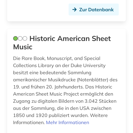
buchhandel (1)
Zur Datenbank
buchkunst (2)
buchmalerei (1)
Historic American Sheet
buchwesen (3)
Music
buddhismus (1)
Die Rare Book, Manuscript, and Special
buenos aires (1)
Collections Library an der Duke University
besitzt eine bedeutende Sammlung
bukarest (1)
amerikanischer Musikdrucke (Notenblätter) des
19. und frühen 20. Jahrhunderts. Das Historic
bulgarien (2)
American Sheet Music Project ermöglicht den
bundesanstalt für arbeitsschutz und
Zugang zu digitalen Bildern von 3.042 Stücken
arbeitsmedizin (2)
aus der Sammlung, die in den USA zwischen
1850 und 1920 publiziert wurden. Weitere
bundesarchiv (1)
Informationen.
Mehr Informationen
burg (1)