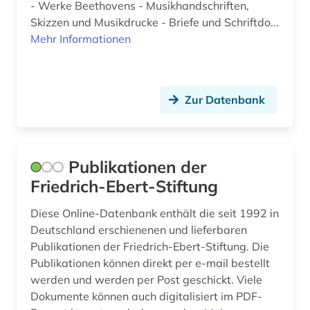
Großbritannien (14)
- Werke Beethovens - Musikhandschriften,
arbeitsmedizin (1)
Skizzen und Musikdrucke - Briefe und Schriftdo...
Hessen (4)
arbeitsschutz (1)
Mehr Informationen
Irland (1)
architektin (1)
Island (9)
architektur (6)
Zur Datenbank
Israel (6)
architekturgeschichte (2)
Italien (15)
architekturmuseum (1)
Publikationen der
Japan (2)
architekturzeichnung (3)
Friedrich-Ebert-Stiftung
Jugoslawien (5)
archiv (30)
Diese Online-Datenbank enthält die seit 1992 in
Kanada (4)
Deutschland erschienenen und lieferbaren
archiv für kindertexte eva maria kohl (1)
Publikationen der Friedrich-Ebert-Stiftung. Die
Kroatien (3)
archivalien (3)
Publikationen können direkt per e-mail bestellt
werden und werden per Post geschickt. Viele
Lettland (5)
archivbestand (3)
Dokumente können auch digitalisiert im PDF-