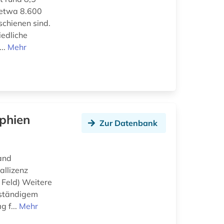
s etwa 8.600
schienen sind.
iedliche
..
Mehr
phien
Zur Datenbank
tand
allizenz
 Feld) Weitere
t ständigem
g f...
Mehr