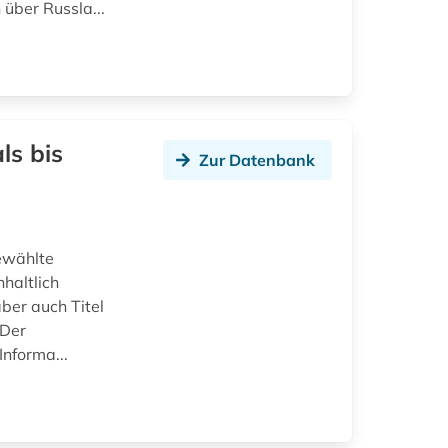
über Russla...
ls bis
Zur Datenbank
ewählte
nhaltlich
ber auch Titel
 Der
Informa...