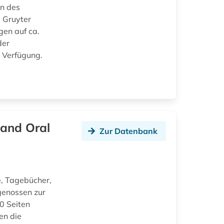
en des
e Gruyter
en auf ca.
der
 Verfügung.
 and Oral
Zur Datenbank
, Tagebücher,
genossen zur
0 Seiten
en die