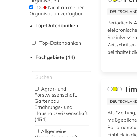
Organisation
Nicht an meiner
DEUTSCHLANDW
Organisation verfügbar
Periodicals A
Top-Datenbanken
▲
elektronische
Sozialwissen
Top-Datenbanken
Zeitschriften
beinhaltet di
Fachgebiete (44)
▲
Tim
Agrar- und
Forstwissenschaft,
Gartenbau,
DEUTSCHLANDW
Ernährungs- und
Als "Zeitung,
Haushaltswissenschaft
(454)
maßgebliche,
Parlamentsde
Allgemeine
Einblick in 