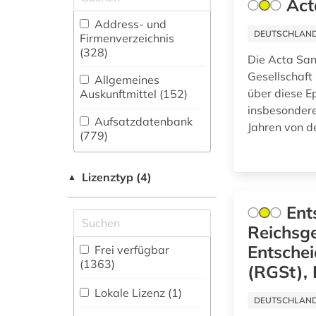
1300 (1)
Act
Vermessungswesen
(528)
Address- und
14. -17. jh (1)
DEUTSCHLANDW
Firmenverzeichnis
Biologie,
(328
)
1451-1452) (1)
Die Acta San
Biotechnologie (938)
Gesellschaft 
Allgemeines
1472-1553) (1)
Buch- und
über diese Ep
Auskunftmittel (152
)
Bibliothekswesen,
insbesondere
1500-1930 (1)
Informationswissenschaft
Aufsatzdatenbank
Jahren von de
(441)
(779
)
1525&gt (1)
Chemie und
Bestandsverzeichnis
1535-1920 (1)
Pharmazie (684)
(803
Lizenztyp (4)
)
▲
Elektrotechnik,
16. jahrhundert (2)
Biographische
Ent
Elektronik,
Datenbank (594
)
Reichsge
Nachrichtentechnik
1600-1800 (1)
(251)
Entschei
Frei verfügbar
Buchhandelsverzeichnis
1654-1730) (1)
(1363)
(RGSt), 
Energietechnik (214)
(83
)
1680-1648 (1)
Lokale Lizenz (1)
Ethnologie (434)
Disziplinäre
DEUTSCHLANDW