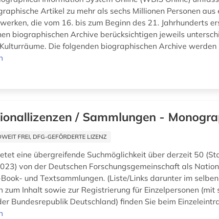
ographische Artikel zu mehr als sechs Millionen Personen au
erken, die vom 16. bis zum Beginn des 21. Jahrhunderts er
nen biographischen Archive berücksichtigen jeweils untersch
Kulturräume. Die folgenden biographischen Archive werden .
n
ionallizenzen / Sammlungen - Monogra
EIT FREI, DFG-GEFÖRDERTE LIZENZ
ietet eine übergreifende Suchmöglichkeit über derzeit 50 (S
23) von der Deutschen Forschungsgemeinschaft als Nation
E-Book- und Textsammlungen. (Liste/Links darunter im selben
n zum Inhalt sowie zur Registrierung für Einzelpersonen (mi
der Bundesrepublik Deutschland) finden Sie beim Einzeleintra
n