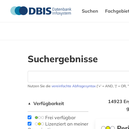
Suchen
Fachgebie
Suchergebnisse
Nutzen Sie die
vereinfachte Abfragesyntax
('+' = AND, '|' = OR,
14923 Er
Verfügbarkeit
▲
Frei verfügbar
Lizenziert an meiner
Per