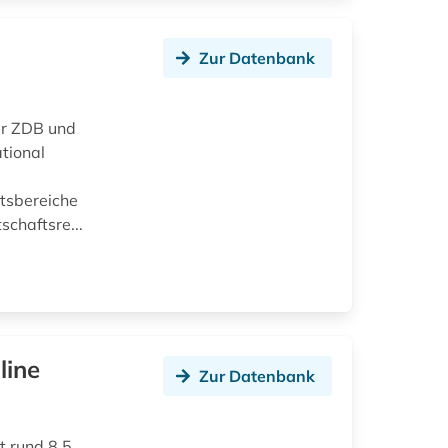
Zur Datenbank
der ZDB und
tional
htsbereiche
chaftsre...
line
Zur Datenbank
t rund 8,5