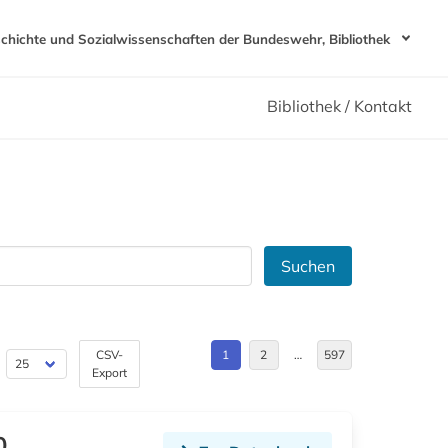
schichte und Sozialwissenschaften der Bundeswehr, Bibliothek
Bibliothek / Kontakt
Suchen
CSV-
1
2
…
597
Export
0