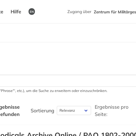
te
Hilfe
Zugang über
Zentrum für Militärge
EN
 '"Phrase"', etc.), um die Suche zu erweitern oder einzuschränken.
gebnisse
Ergebnisse pro
Sortierung
gefunden
Seite:
iodicals Archive Online / PAO 1802-200