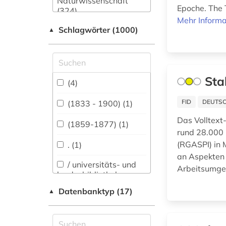
Naturwissenschaft
Epoche. The T
(324)
Mehr Informa
Schlagwörter (1000)
Allgemeine und
▲
fachübergreifende
Datenbanken (2885)
Allgemeine und
Sta
vergleichende Sprach-
(4)
und
Literaturwissenschaft.
FID
DEUTSC
(1833 - 1900) (1)
Indogermanistik.
Das Volltext-
Außereuropäische
(1859-1877) (1)
Sprachen und
rund 28.000 
Literaturen (836)
(RGASPI) in 
. (1)
an Aspekten 
Anglistik.
/ universitäts- und
Arbeitsumgeb
Amerikanistik (760)
landesbibliothek
sachsen-anhalt (1)
Datenbanktyp (17)
Archäologie (324)
▲
100-1216 (1)
Architektur,
Bauingenieur- und