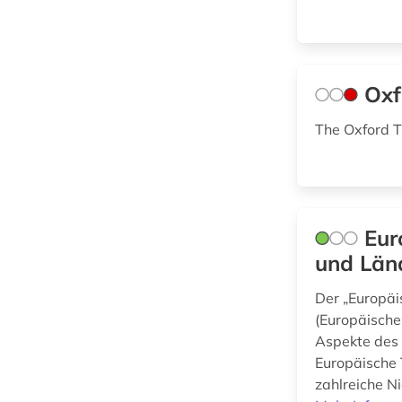
(1)
Physik (0)
syrisch (2)
Politologie (2)
taxonomie (1)
Oxf
Psychologie (0)
text corpora (1)
Rechtswissenschaft
The Oxford 
(0)
thesaurus (24)
Romanistik (1)
thüringen (1)
Slavistik (1)
transgender (1)
Eur
Soziologie (1)
und Län
umwelt (2)
Sport (0)
Der „Europäi
verzeichnis (1)
(Europäischer
Technik (0)
wörterbuch (2)
Aspekte des 
Europäische 
Theologie und
Religionswissenschaften
zahlreiche N
(6)