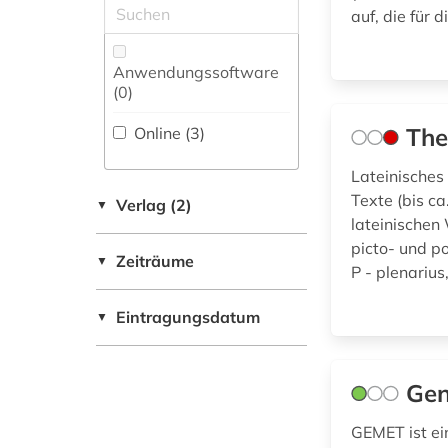
Maschinenbau (0)
auf, die für 
Zeitungs-,
mittellatein (1)
Zeitschriftenbibliographie
Mathematik (0)
(0
)
neulatein (1)
Anwendungssoftware
Medien- und
(0
)
Kommunikationswissenschaften,
politik (1)
Kommunikationsdesign (0)
The
Online (3
)
predigt (1)
Medizin (3)
Lateinisches
protestantismus (1)
Texte (bis ca
Verlag (2)
▼
Militärwissenschaft
lateinischen
(0)
queer theory (1)
picto- und p
Zeiträume
▼
Musikwissenschaft
P - plenarius
quelle (1)
(0)
Eintragungsdatum
romanistik (1)
▼
Natur- und
Umweltschutz (1)
sachsen (1)
Pädagogik (1)
Gen
slawistik (1)
Philosophie (2)
GEMET ist e
synonymwörterbuch