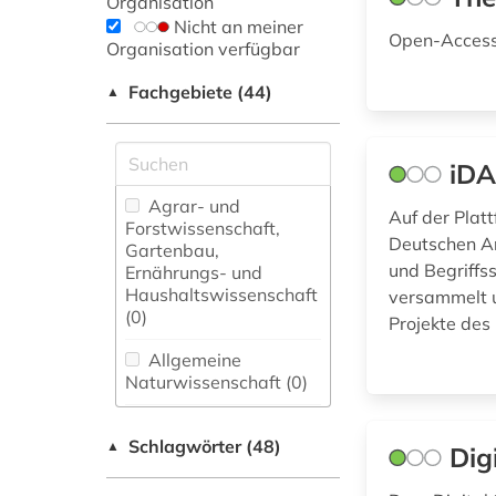
Organisation
Nicht an meiner
Open-Access
Organisation verfügbar
Fachgebiete (44)
▲
iDA
Agrar- und
Auf der Plat
Forstwissenschaft,
Deutschen Ar
Gartenbau,
und Begriffs
Ernährungs- und
Haushaltswissenschaft
versammelt u
(0)
Projekte des
Allgemeine
Naturwissenschaft (0)
Allgemeine und
Schlagwörter (48)
fachübergreifende
▲
Dig
Datenbanken (4)