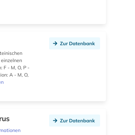
Zur Datenbank
teinischen
 einzelnen
F - M, O, P -
on: A - M, O,
en
rus
Zur Datenbank
rmationen