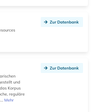
Zur Datenbank
esources
n
Zur Datenbank
rarischen
estellt und
n das Korpus
che, reguläre
...
Mehr