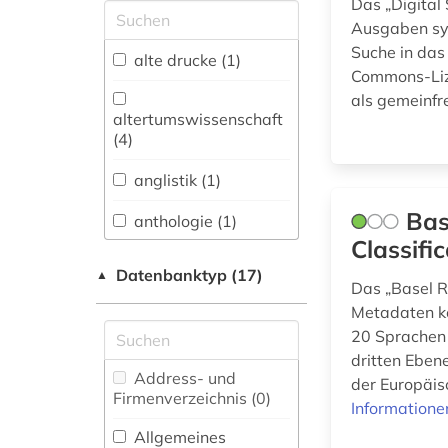
Das „Digital 
Allgemeine und
Ausgaben syr
vergleichende Sprach-
Suche in das
und
alte drucke (1)
Literaturwissenschaft.
Commons-Lize
Indogermanistik.
als gemeinfr
Außereuropäische
altertumswissenschaft
Sprachen und
(4)
Literaturen (4)
anglistik (1)
Anglistik.
Amerikanistik (3)
Bas
anthologie (1)
Classifi
Archäologie (1)
außenpolitik (1)
Datenbanktyp (17)
▲
Das „Basel R
Architektur,
bisexualität (1)
Metadaten kon
Bauingenieur- und
Vermessungswesen (0)
20 Sprachen
buchdruck (1)
dritten Ebe
Biologie,
Address- und
digital humanities
der Europäis
Biotechnologie (2)
Firmenverzeichnis (0
)
(1)
Informatione
Buch- und
Allgemeines
englisch (1)