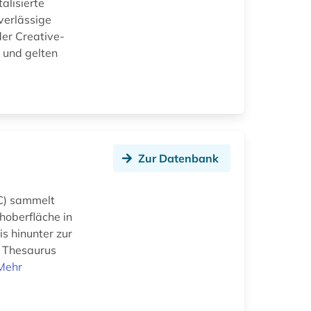
talisierte
verlässige
er Creative-
t und gelten
Zur Datenbank
OC) sammelt
choberfläche in
 hinunter zur
 Thesaurus
Mehr