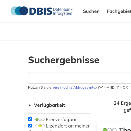
Suchen
Fachgebie
Suchergebnisse
Nutzen Sie die
vereinfachte Abfragesyntax
('+' = AND, '|' = OR,
24 Erge
Verfügbarkeit
▲
ge
Frei verfügbar
Lizenziert an meiner
The