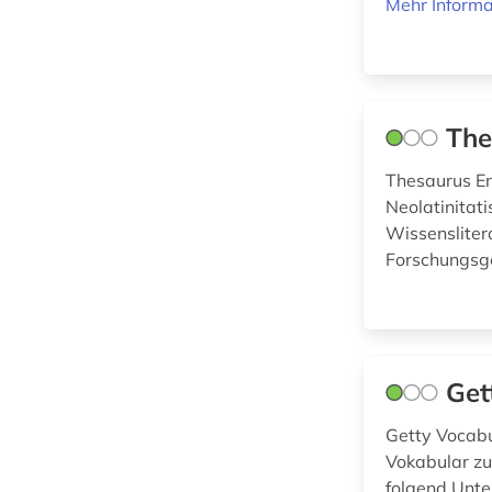
Mehr Informa
Werkstoffwissenschaften
und Fertigungstechnik (0)
The
Wirtschaftswissenschaften
(0)
Thesaurus Er
Neolatinitat
Wissensliter
Wissenschaftskunde,
Forschung, Hochschul-,
Forschungsg
Museumswesen (0)
Get
Getty Vocabu
Vokabular zur
folgend Unte