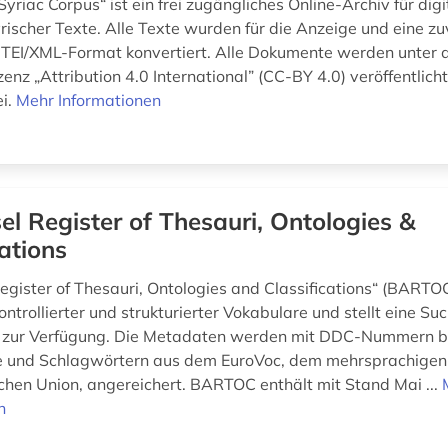
Syriac Corpus“ ist ein frei zugängliches Online-Archiv für digi
ischer Texte. Alle Texte wurden für die Anzeige und eine zu
 TEI/XML-Format konvertiert. Alle Dokumente werden unter d
nz „Attribution 4.0 International” (CC-BY 4.0) veröffentlich
ei.
Mehr Informationen
el Register of Thesauri, Ontologies &
cations
egister of Thesauri, Ontologies and Classifications“ (BART
trollierter und strukturierter Vokabulare und stellt eine Su
 zur Verfügung. Die Metadaten werden mit DDC-Nummern bis
ne und Schlagwörtern aus dem EuroVoc, dem mehrsprachigen
chen Union, angereichert. BARTOC enthält mit Stand Mai ...
n