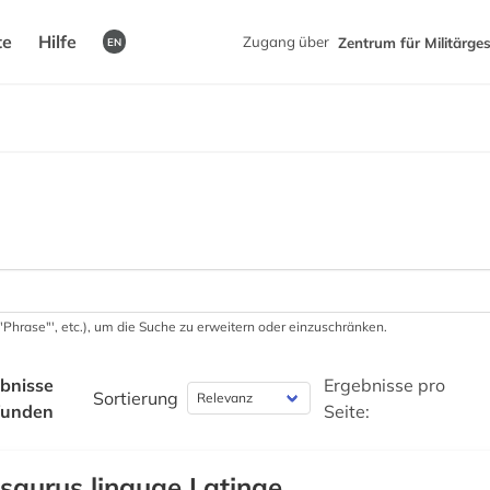
te
Hilfe
Zugang über
Zentrum für Militärge
EN
 '"Phrase"', etc.), um die Suche zu erweitern oder einzuschränken.
bnisse
Ergebnisse pro
Sortierung
funden
Seite:
saurus linguae Latinae