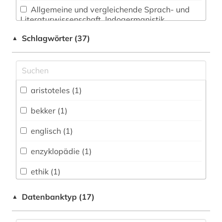
Allgemeine und vergleichende Sprach- und
Literaturwissenschaft. Indogermanistik.
Außereuropäische Sprachen und Literaturen (7)
Schlagwörter (37)
▲
Anglistik. Amerikanistik (3)
Archäologie (0)
Architektur, Bauingenieur- und
aristoteles (1)
Vermessungswesen (0)
bekker (1)
Biologie, Biotechnologie (0)
englisch (1)
Buch- und Bibliothekswesen,
Informationswissenschaft (0)
enzyklopädie (1)
Chemie und Pharmazie (0)
ethik (1)
Elektrotechnik, Elektronik, Nachrichtentechnik
etymologie (1)
Datenbanktyp (17)
▲
(0)
geschichte (1)
Energietechnik (0)