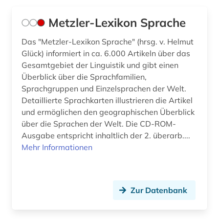
Physik (0)
semiotik (1)
Metzler-Lexikon Sprache
Politologie (0)
sprache (2)
Das "Metzler-Lexikon Sprache" (hrsg. v. Helmut
Psychologie (0)
Glück) informiert in ca. 6.000 Artikeln über das
sprachwissenschaft (1)
Rechtswissenschaft (0)
Gesamtgebiet der Linguistik und gibt einen
stilistik (3)
Überblick über die Sprachfamilien,
Romanistik (2)
Sprachgruppen und Einzelsprachen der Welt.
syntax (2)
Detaillierte Sprachkarten illustrieren die Artikel
Slavistik (1)
und ermöglichen den geographischen Überblick
theater (1)
über die Sprachen der Welt. Die CD-ROM-
Soziologie (0)
typologie (1)
Ausgabe entspricht inhaltlich der 2. überarb....
Sport (0)
Mehr Informationen
wörterbuch (3)
Technik (0)
Theologie und Religionswissenschaften (1)
Zur Datenbank
Werkstoffwissenschaften und
Fertigungstechnik (0)