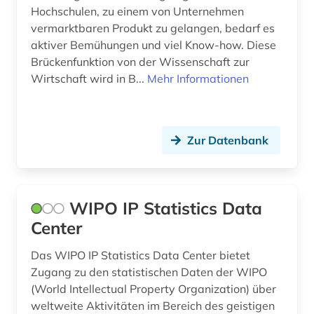
Hochschulen, zu einem von Unternehmen
patentrecht (6)
vermarktbaren Produkt zu gelangen, bedarf es
aktiver Bemühungen und viel Know-how. Diese
pharmazie (7)
Brückenfunktion von der Wissenschaft zur
Wirtschaft wird in B...
Mehr Informationen
politikwissenschaft (1)
presse (1)
privatwirtschaft (1)
Zur Datenbank
produktgestaltung (1)
prozess (1)
WIPO IP Statistics Data
Center
publizistik (1)
recherche (3)
Das WIPO IP Statistics Data Center bietet
Zugang zu den statistischen Daten der WIPO
schweden (2)
(World Intellectual Property Organization) über
weltweite Aktivitäten im Bereich des geistigen
sozialwissenschaften (2)