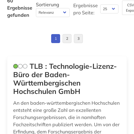
60
Sortierung
Ergebnisse
CSV
Ergebnisse
medizin (1)
Wirtschaftswissenschaften (6)
Expo
pro Seite:
gefunden
Wissenschaftskunde, Forschung, Hochschul-,
metasuchmaschine (1)
Museumswesen (1)
naturwissenschaften (1)
1
2
3
neuheit (3)
neuheitsrecherche (3)
TLB : Technologie-Lizenz-
oecd (3)
Büro der Baden-
Württembergischen
patent (60)
Hochschulen GmbH
patentanmeldung (5)
An den baden-württembergischen Hochschulen
patentdatenbank (2)
entsteht eine große Zahl an exzellenten
Forschungsergebnissen, die in namhaften
patentfamilie (1)
Fachzeitschriften publiziert werden. Um von der
Erfindung, dem Forschungsergebnis der
patentrecherche (6)