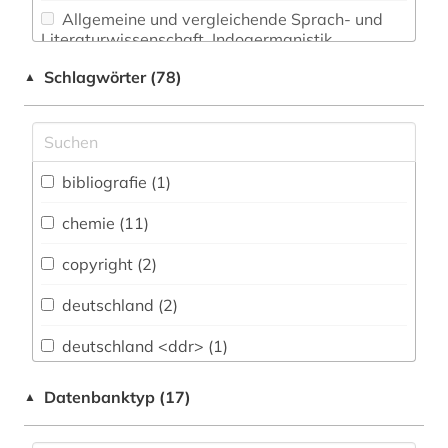
Allgemeine und vergleichende Sprach- und
Literaturwissenschaft. Indogermanistik.
Außereuropäische Sprachen und Literaturen (0)
Schlagwörter (78)
▲
Anglistik. Amerikanistik (0)
Archäologie (0)
Architektur, Bauingenieur- und
bibliografie (1)
Vermessungswesen (6)
chemie (11)
Biologie, Biotechnologie (8)
copyright (2)
Buch- und Bibliothekswesen,
Informationswissenschaft (0)
deutschland (2)
Chemie und Pharmazie (12)
deutschland <ddr> (1)
Elektrotechnik, Elektronik, Nachrichtentechnik
digitalisierung (1)
Datenbanktyp (17)
▲
(8)
enthüllungsjournalismus (1)
Energietechnik (7)