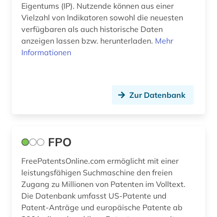
Eigentums (IP). Nutzende können aus einer
Vielzahl von Indikatoren sowohl die neuesten
spanien (1)
verfügbaren als auch historische Daten
stand der technik (3)
anzeigen lassen bzw. herunterladen.
Mehr
Informationen
statistik (3)
technik (3)
Zur Datenbank
ungarn (1)
united states patent and trademark office (2)
urheber (1)
FPO
usa (5)
FreePatentsOnline.com ermöglicht mit einer
leistungsfähigen Suchmaschine den freien
uspto (1)
Zugang zu Millionen von Patenten im Volltext.
Die Datenbank umfasst US-Patente und
verwaltungswissenschaft (1)
Patent-Anträge und europäische Patente ab
video (1)