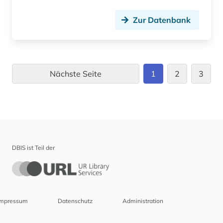
Zur Datenbank
Nächste Seite
1
2
3
DBIS ist Teil der
Impressum
Datenschutz
Administration