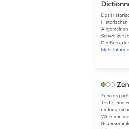
Dictionn
frankfurt (1)
fremdsprache (1)
Das Historis
Werkstoffwissenschaften
Historischen
und Fertigungstechnik (0)
galloromanistik (1)
Allgemeinen 
Schweizerisc
gehirn (2)
Wirtschaftswissenschaften
DigiBern, de
(4)
Mehr Informa
genetik (1)
Wissenschaftskunde,
geografie (1)
Forschung, Hochschul-,
Museumswesen (0)
geographische
namen (1)
Zen
geowissenschaften
Zeno.org prä
(1)
Texte, eine 
germanistik (2)
umfangreiche 
Werk von meh
geschichte (15)
Bildersammlu