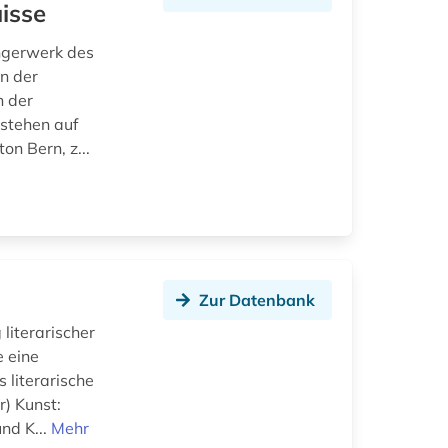
uisse
ngerwerk des
n der
n der
 stehen auf
on Bern, z...
Zur Datenbank
literarischer
 eine
 literarische
) Kunst:
nd K...
Mehr