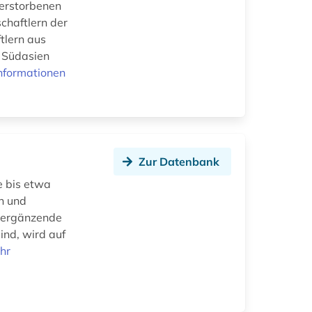
verstorbenen
chaftlern der
tlern aus
 Südasien
nformationen
Zur Datenbank
e bis etwa
n und
e ergänzende
ind, wird auf
hr