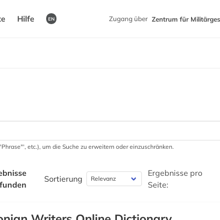
te
Hilfe
Zugang über
Zentrum für Militärge
EN
 '"Phrase"', etc.), um die Suche zu erweitern oder einzuschränken.
ebnisse
Ergebnisse pro
Sortierung
funden
Seite:
onian Writers Online Dictionary