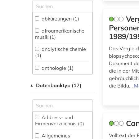
Allgemeine und
vergleichende Sprach-
und
Ver
abkürzungen (1)
Literaturwissenschaft.
Personen
Indogermanistik.
afroamerikanische
1989/19
Außereuropäische
musik (1)
Sprachen und
Literaturen (8)
Das Verglei
analytische chemie
(1)
biopsychosoz
Anglistik.
Dokument dar
Amerikanistik (3)
anthologie (1)
die in der M
gebräuchlich
Archäologie (1)
aquatisches
Datenbanktyp (17)
die Bildu...
M
▲
ökosystem (1)
Architektur,
Bauingenieur- und
arbeiterbewegung
Vermessungswesen (0)
(1)
Biologie,
arbeitsrecht (1)
Address- und
Can
Biotechnologie (9)
Firmenverzeichnis (0
)
asien (1)
Buch- und
Volltext der
Allgemeines