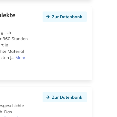
lekte
Zur Datenbank
rgisch-
er 360 Stunden
rt in
chte Material
ten J...
Mehr
Zur Datenbank
esgeschichte
h. Das