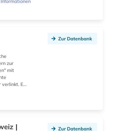
 Informationen
Zur Datenbank
sche
ern zur
en" mit
hte
erlinkt. E...
weiz |
Zur Datenbank