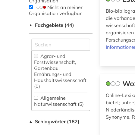
Organisation
Nicht an meiner
Bio-bibliogr
Organisation verfügbar
die vorhande
Fachgebiete (44)
wissenschaft
▲
organisieren.
Forschungsco
Informatione
Agrar- und
Forstwissenschaft,
Gartenbau,
Ernährungs- und
Haushaltswissenschaft
Wo
(0)
Online-Lexi
Allgemeine
bietet; unter
Naturwissenschaft (5)
Niederländis
Allgemeine und
Synonyme, R
Schlagwörter (182)
fachübergreifende
▲
Datenbanken (25)