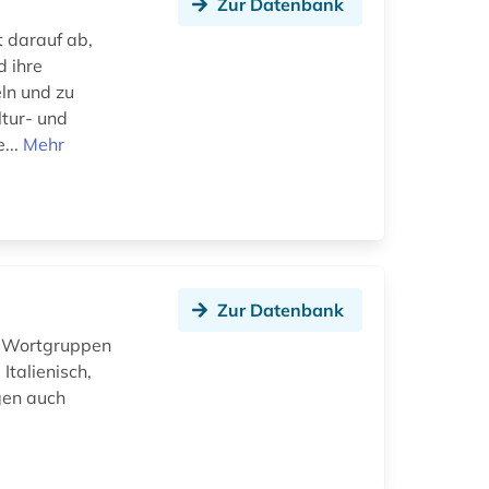
Zur Datenbank
t darauf ab,
d ihre
ln und zu
ltur- und
...
Mehr
Zur Datenbank
d Wortgruppen
Italienisch,
gen auch