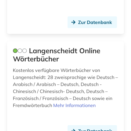
technik (1)
tschechisch (1)
Zur Datenbank
turkologie (7)
turkspra (1)
Langenscheidt Online
turksprachen (6)
Wörterbücher
türkei (1)
Kostenlos verfügbare Wörterbücher von
türkisch (4)
Langenscheidt: 28 zweisprachige wie Deutsch –
Arabisch / Arabisch – Deutsch, Deutsch -
urdu (1)
Chinesisch / Chinesisch- Deutsch, Deutsch –
vorislamisch (1)
Französisch / Französisch – Deutsch sowie ein
Fremdwörterbuch
Mehr Informationen
westasien (2)
westsahara (1)
Zur Datenbank