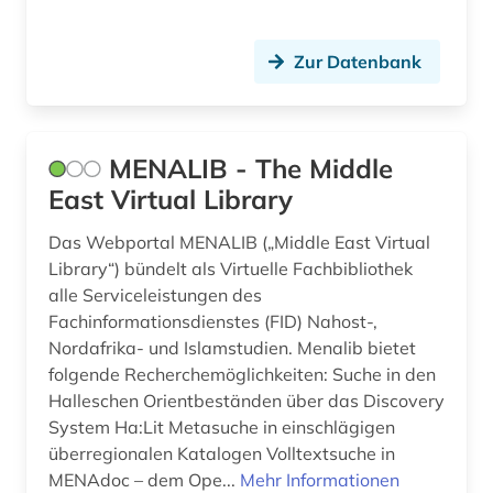
politikwissenschaft (1)
quelle (1)
Zur Datenbank
russisch (1)
russland (1)
MENALIB - The Middle
schrifttum (2)
East Virtual Library
schwedisch (1)
Das Webportal MENALIB („Middle East Virtual
Library“) bündelt als Virtuelle Fachbibliothek
sowjetunion (1)
alle Serviceleistungen des
sozialwissenschaft (1)
Fachinformationsdienstes (FID) Nahost-,
Nordafrika- und Islamstudien. Menalib bietet
spanisch (1)
folgende Recherchemöglichkeiten: Suche in den
Halleschen Orientbeständen über das Discovery
syrisch (1)
System Ha:Lit Metasuche in einschlägigen
südasien (7)
überregionalen Katalogen Volltextsuche in
MENAdoc – dem Ope...
Mehr Informationen