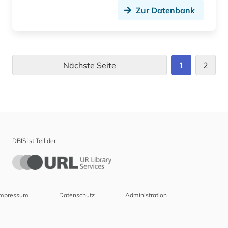
Zur Datenbank
Nächste Seite
1
2
DBIS ist Teil der
Impressum
Datenschutz
Administration