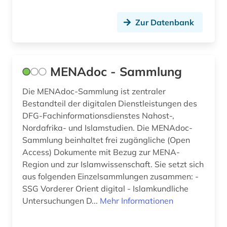
mehrsprachiges wörterbuch (1)
Zur Datenbank
mittelasien (4)
mittelasien (1)
MENAdoc - Sammlung
mittelasien <gus> (1)
Die MENAdoc-Sammlung ist zentraler
mittelasien gus (1)
Bestandteil der digitalen Dienstleistungen des
DFG-Fachinformationsdienstes Nahost-,
mittlerer osten (3)
Nordafrika- und Islamstudien. Die MENAdoc-
Sammlung beinhaltet frei zugängliche (Open
märchen (1)
Access) Dokumente mit Bezug zur MENA-
naher osten (13)
Region und zur Islamwissenschaft. Sie setzt sich
aus folgenden Einzelsammlungen zusammen: -
niederländisch (1)
SSG Vorderer Orient digital - Islamkundliche
Untersuchungen D...
Mehr Informationen
nordafrika (2)
orient (1)