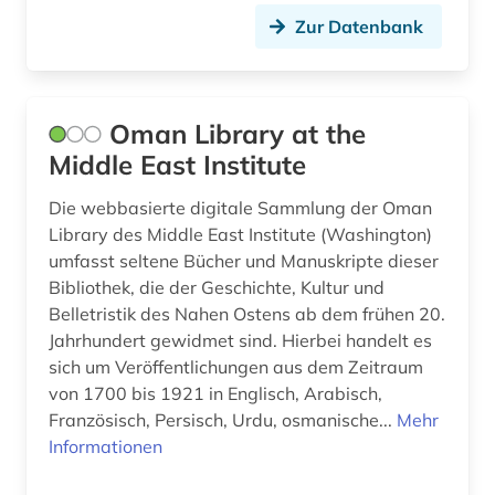
Zur Datenbank
kultur (1)
latein (1)
linguistik (1)
Oman Library at the
Middle East Institute
literatur (8)
Die webbasierte digitale Sammlung der Oman
literaturgeschichte (1)
Library des Middle East Institute (Washington)
umfasst seltene Bücher und Manuskripte dieser
literaturwissenschaft (2)
Bibliothek, die der Geschichte, Kultur und
liturgie (1)
Belletristik des Nahen Ostens ab dem frühen 20.
Jahrhundert gewidmet sind. Hierbei handelt es
maghreb (1)
sich um Veröffentlichungen aus dem Zeitraum
von 1700 bis 1921 in Englisch, Arabisch,
maghreb-studien (1)
Französisch, Persisch, Urdu, osmanische...
Mehr
manuskript (1)
Informationen
mauretanien (1)