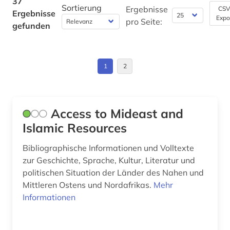
37
Sortierung
Ergebnisse
CSV
Ergebnisse
islamische kunst (2)
Wirtschaftswissenschaften (1)
Expo
pro Seite:
gefunden
Wissenschaftskunde, Forschung, Hochschul-,
islamische staaten (1)
Museumswesen (0)
islamwissenschaft (7)
1
2
islamwissenschaften (3)
israel (1)
Access to Mideast and
italienisch (1)
Islamic Resources
japanisch (1)
Bibliographische Informationen und Volltexte
zur Geschichte, Sprache, Kultur, Literatur und
judaistik (1)
politischen Situation der Länder des Nahen und
judentum (2)
Mittleren Ostens und Nordafrikas.
Mehr
Informationen
katalog (2)
klassisches arabisch (1)