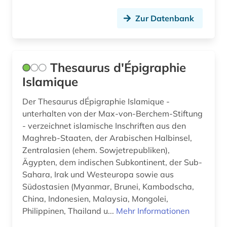
Zur Datenbank
orientalistik (16)
osmanisch (2)
osmanisches reich (1)
Thesaurus d'Épigraphie
Islamique
osmanisches türkisch (1)
Der Thesaurus dÉpigraphie Islamique -
palästina (1)
unterhalten von der Max-von-Berchem-Stiftung
persien (1)
- verzeichnet islamische Inschriften aus den
Maghreb-Staaten, der Arabischen Halbinsel,
persisch (11)
Zentralasien (ehem. Sowjetrepubliken),
Ägypten, dem indischen Subkontinent, der Sub-
pharmazie (1)
Sahara, Irak und Westeuropa sowie aus
philosophie des mittelalters (1)
Südostasien (Myanmar, Brunei, Kambodscha,
China, Indonesien, Malaysia, Mongolei,
philosopie in der welt des islam (1)
Philippinen, Thailand u...
Mehr Informationen