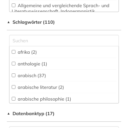
Allgemeine und vergleichende Sprach- und
Literaturwissenschaft. Indogermanistik.
Außereuropäische Sprachen und Literaturen (24)
Schlagwörter (110)
▲
Anglistik. Amerikanistik (1)
Archäologie (2)
Architektur, Bauingenieur- und
afrika (2)
Vermessungswesen (0)
anthologie (1)
Biologie, Biotechnologie (1)
arabisch (37)
Buch- und Bibliothekswesen,
Informationswissenschaft (3)
arabische literatur (2)
Chemie und Pharmazie (0)
arabische philosophie (1)
Elektrotechnik, Elektronik, Nachrichtentechnik
arabistik (10)
Datenbanktyp (17)
▲
(0)
archiv (1)
Energietechnik (0)