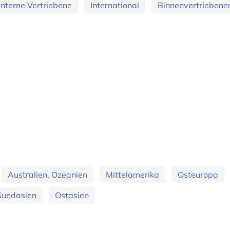
Interne Vertriebene
International
Binnenvertriebene
Australien, Ozeanien
Mittelamerika
Osteuropa
Suedasien
Ostasien