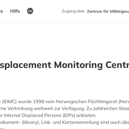
te
Hilfe
Zugang über
Zentrum für Militärges
EN
isplacement Monitoring Cent
re (IDMC) wurde 1998 vom Norwegischen Flüchtlingsrat (Nor
erne Vertreibung weltweit zur Verfügung. Zu zahlreichen St
r Internal Displaced Persons (IDPs) anbieten.
okument- (library), Link- und Kartensammlung sind auch übe