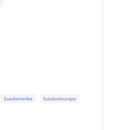
r
Suedamerika
Suedosteuropa