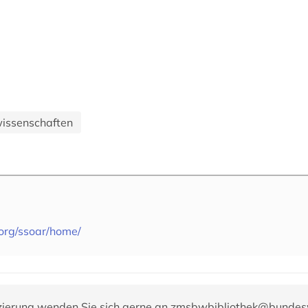
lwissenschaften
org/ssoar/home/
zierung wenden Sie sich gerne an
zmsbwbibliothek@bundes