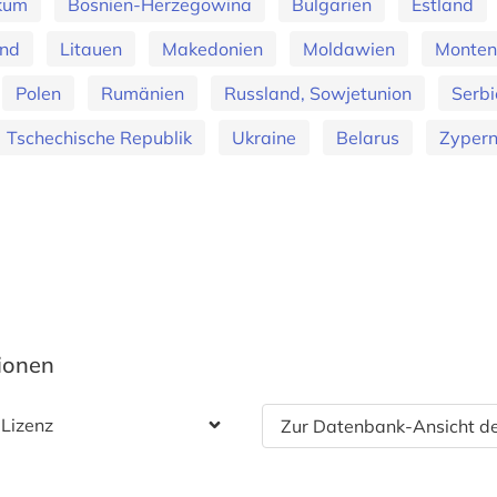
ikum
Bosnien-Herzegowina
Bulgarien
Estland
and
Litauen
Makedonien
Moldawien
Monten
Polen
Rumänien
Russland, Sowjetunion
Serbi
Tschechische Republik
Ukraine
Belarus
Zyper
tionen
 Lizenz
Zur Datenbank-Ansicht de