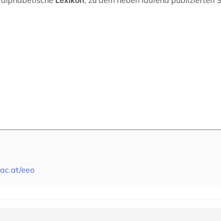
s alphabetische
Lexikon
, zu dem neben laufend publizierten 
.ac.at/eeo