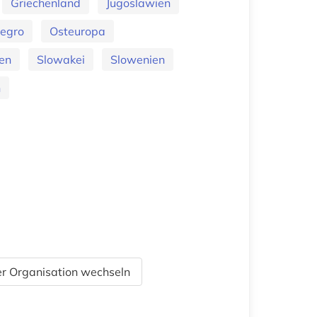
Griechenland
Jugoslawien
egro
Osteuropa
en
Slowakei
Slowenien
n
r Organisation wechseln