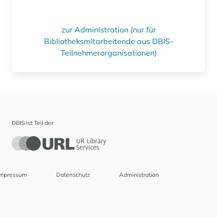
zur Administration (nur für
Bibliotheksmitarbeitende aus DBIS-
Teilnehmerorganisationen)
DBIS ist Teil der
Impressum
Datenschutz
Administration