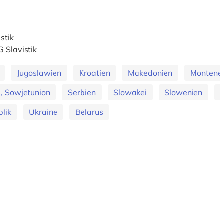
stik
G Slavistik
Jugoslawien
Kroatien
Makedonien
Monten
, Sowjetunion
Serbien
Slowakei
Slowenien
lik
Ukraine
Belarus