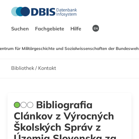
Suchen
Fachgebiete
Hilfe
EN
entrum für Militärgeschichte und Sozialwissenschaften der Bundeswehr
Bibliothek / Kontakt
Bibliografia
Clánkov z Výrocných
Školských Správ z
Územia Slovenska za