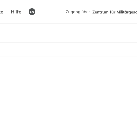
te
Hilfe
Zugang über
Zentrum für Militärges
EN