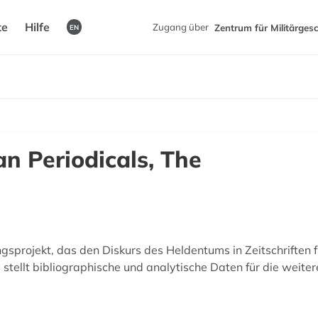
te
Hilfe
Zugang über
Zentrum für Militärges
EN
an Periodicals, The
sprojekt, das den Diskurs des Heldentums in Zeitschriften 
s stellt bibliographische und analytische Daten für die wei