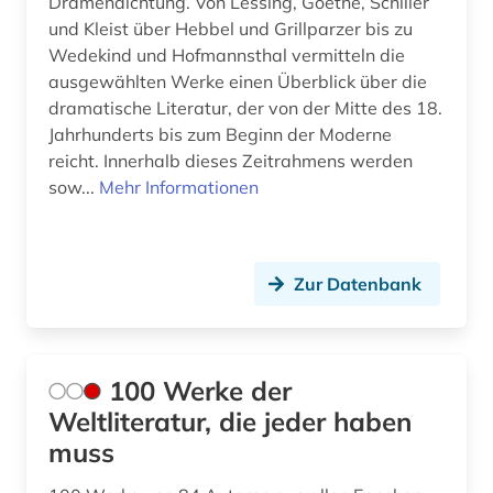
Dramendichtung. Von Lessing, Goethe, Schiller
bedeutung (1)
und Kleist über Hebbel und Grillparzer bis zu
Wedekind und Hofmannsthal vermitteln die
belgien (4)
ausgewählten Werke einen Überblick über die
dramatische Literatur, der von der Mitte des 18.
belgienforschung (1)
Jahrhunderts bis zum Beginn der Moderne
belletristik (3)
reicht. Innerhalb dieses Zeitrahmens werden
sow...
Mehr Informationen
benelux (1)
beneluxländer (1)
Zur Datenbank
benjamin (1)
beowulf (1)
berlin (2)
100 Werke der
Weltliteratur, die jeder haben
bertolt / werke (2)
muss
berühmte persönlichkeit (1)