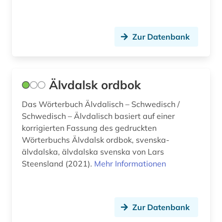
erstausgaben (1)
erzieher (1)
Zur Datenbank
erziehungswissenschaft (1)
erzählforschung (1)
Älvdalsk ordbok
erzählung (3)
Das Wörterbuch Älvdalisch – Schwedisch /
Schwedisch – Älvdalisch basiert auf einer
etymologie (8)
korrigierten Fassung des gedruckten
europa (8)
Wörterbuchs Älvdalsk ordbok, svenska-
älvdalska, älvdalska svenska von Lars
expressionismus (3)
Steensland (2021).
Mehr Informationen
fachinformationsdienst (2)
fachliteratur (1)
Zur Datenbank
fachportal (4)