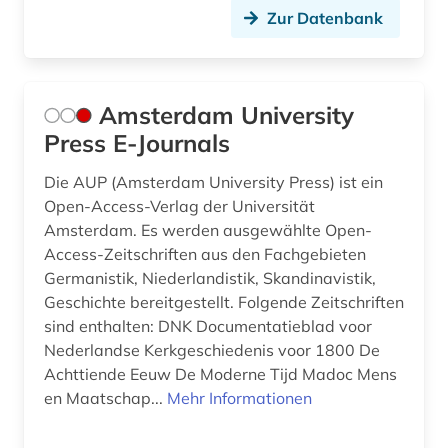
Zur Datenbank
figur (1)
film (13)
Amsterdam University
filmarchiv (1)
Press E-Journals
findmittel (1)
Die AUP (Amsterdam University Press) ist ein
finnisch (18)
Open-Access-Verlag der Universität
Amsterdam. Es werden ausgewählte Open-
finnland (17)
Access-Zeitschriften aus den Fachgebieten
Germanistik, Niederlandistik, Skandinavistik,
finnlandschwedisch (7)
Geschichte bereitgestellt. Folgende Zeitschriften
sind enthalten: DNK Documentatieblad voor
finnmark (1)
Nederlandse Kerkgeschiedenis voor 1800 De
finnougristik (11)
Achttiende Eeuw De Moderne Tijd Madoc Mens
en Maatschap...
Mehr Informationen
flandern <belgien> (3)