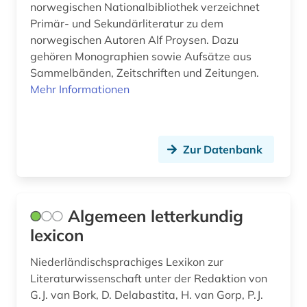
norwegischen Nationalbibliothek verzeichnet
deutschland (32)
Primär- und Sekundärliteratur zu dem
norwegischen Autoren Alf Proysen. Dazu
deutschland ddr (1)
gehören Monographien sowie Aufsätze aus
dialekt (4)
Sammelbänden, Zeitschriften und Zeitungen.
Mehr Informationen
dialektologie (5)
dichter (3)
Zur Datenbank
dichtung (1)
didaktik (1)
didaktik der deutschen sprache (1)
Algemeen letterkundig
lexicon
die linkshändige frau (1)
Niederländischsprachiges Lexikon zur
digital humanities (1)
Literaturwissenschaft unter der Redaktion von
digitale editorik (1)
G.J. van Bork, D. Delabastita, H. van Gorp, P.J.