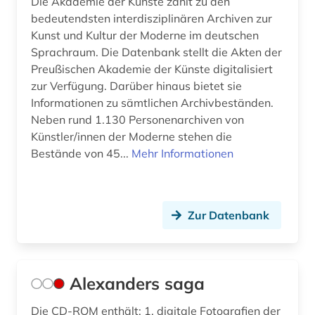
Die Akademie der Künste zählt zu den
corona (1)
bedeutendsten interdisziplinären Archiven zur
Kunst und Kultur der Moderne im deutschen
corpora (1)
Sprachraum. Die Datenbank stellt die Akten der
dag solstad (1)
Preußischen Akademie der Künste digitalisiert
zur Verfügung. Darüber hinaus bietet sie
darstellende kunst (1)
Informationen zu sämtlichen Archivbeständen.
Neben rund 1.130 Personenarchiven von
das gewicht der welt (1)
Künstler/innen der Moderne stehen die
das wunderbare (1)
Bestände von 45...
Mehr Informationen
daten (1)
datensammlung (1)
Zur Datenbank
datenverarbeitung (1)
denkmalschutz (1)
Alexanders saga
der sturm (1)
Die CD-ROM enthält: 1. digitale Fotografien der