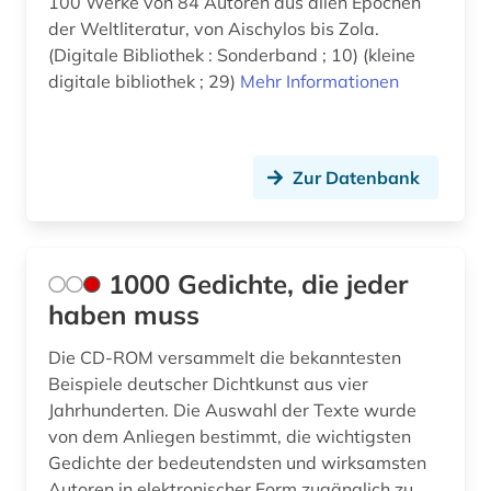
100 Werke von 84 Autoren aus allen Epochen
bestandsverzeichnis (1)
der Weltliteratur, von Aischylos bis Zola.
(Digitale Bibliothek : Sonderband ; 10) (kleine
bettine von werke (1)
digitale bibliothek ; 29)
Mehr Informationen
bezeichnungslehre (1)
bibel (1)
Zur Datenbank
bibliografie (39)
bibliografie 1945-1990 (1)
1000 Gedichte, die jeder
bibliographie (22)
haben muss
bibliographie 1800-2005 (1)
Die CD-ROM versammelt die bekanntesten
bibliothek (6)
Beispiele deutscher Dichtkunst aus vier
Jahrhunderten. Die Auswahl der Texte wurde
bild (1)
von dem Anliegen bestimmt, die wichtigsten
Gedichte der bedeutendsten und wirksamsten
bilddatenbank (1)
Autoren in elektronischer Form zugänglich zu