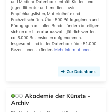
und Medien)-Datenbank enthält Kinder- und
camilla collett (1)
Jugendliteratur und -medien sowie
carl michael bellman (1)
Empfehlungslisten, Materialhefte und
Fachzeitschriften. Über 500 Pädagoginnen und
cd-rom (2)
Pädagogen aus allen Bundesländern beteiligen
sich an der Literaturauswahl. Jährlich werden
cgm 19 (1)
ca. 6.000 Rezensionen aufgenommen.
chemie (8)
Insgesamt sind in der Datenbank über 51.000
Rezensionen zu finden.
Mehr Informationen
chinesisch (4)
christentum (2)
Zur Datenbank
christoph martin (1)
clara katharina (1)
Akademie der Künste -
collijn, isak | bibliothekar (1)
Archiv
comic (2)