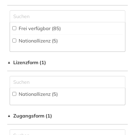
akdademie der künste (1)
Bildungswesens (2)
Disziplinäre Repositorien (3
)
alemannisch (1)
Gesundheitswissenschaften (3)
Fachbibliographie (162
)
alf laila wa-laila (1)
Frei verfügbar (85)
Informatik (21)
Faktendatenbank (71
)
allgemeine und vergleichende
Nationallizenz (5)
Klassische Philologie. Byzantinistik.
National-, Regionalbibliographie (26
)
literaturwissenschaft (1)
Mittellateinische und Neugriechische Philologie.
Neulatein (66)
Portal (100
)
allgemeine und vergleichende sprach- und
literaturwissenschaft (1)
Lizenzform (1)
▲
Kunstgeschichte (71)
Sammlung Nicht-Textueller-Materialien (24
)
almanach (2)
Maschinenbau (6)
Volltextdatenbank (369
)
altdänisch (3)
Mathematik (28)
Wörterbuch, Enzyklopädie, Nachschlagwerk
Nationallizenz (5)
(310
)
altertum (2)
Medien- und Kommunikationswissenschaften,
Kommunikationsdesign (89)
Zeitung (6
)
altes buch (2)
Zugangsform (1)
▲
Medizin (31)
Zeitungs-, Zeitschriftenbibliographie (10
)
altfäröisch (1)
Militärwissenschaft (2)