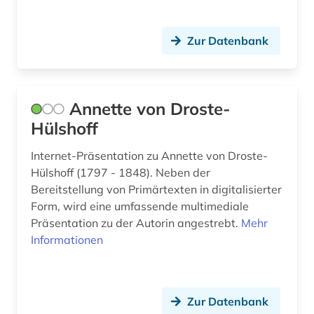
fotografie (1)
Zur Datenbank
frankfurter allgemeine (1)
frankreich (1)
frankreich <nord> (1)
Annette von Droste-
Hülshoff
französisch (14)
Internet-Präsentation zu Annette von Droste-
frau (2)
Hülshoff (1797 - 1848). Neben der
frauen (1)
Bereitstellung von Primärtexten in digitalisierter
Form, wird eine umfassende multimediale
frauen- und geschlechterforschung (1)
Präsentation zu der Autorin angestrebt.
Mehr
Informationen
frauenbewegung (2)
frauendrama (1)
Zur Datenbank
frauenforschung (2)