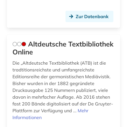
elektronische bibliothek (2)
Zur Datenbank
elektronische publikation (1)
elektronische zeitschrift (12)
Altdeutsche Textbibliothek
elektronisches buch (30)
Online
elektronisches publizieren (1)
Die „Altdeutsche Textbibliothek (ATB) ist die
elfriede (1)
tradtitionsreichste und umfangreichste
Editionsreihe der germanistischen Mediävistik.
elvish (1)
Bisher wurden in der 1882 gegründete
emigration (1)
Druckausgabe 125 Nummern publiziert, viele
davon in mehrfacher Auflage. Ab 2016 stehen
empfindsamkeit (2)
fast 200 Bände digitalisiert auf der De Gruyter-
Plattform zur Verfügung und ...
Mehr
eneasroman (2)
Informationen
england (1)