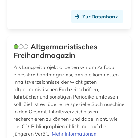
englisch (26)
Zur Datenbank
englisch-niederländische seekriege (1)
englische literatur (1)
Altgermanistisches
enzyklopädie (3)
Freihandmagazin
epik (1)
Als Langzeitprojekt arbeiten wir am Aufbau
ereignis (1)
eines ›Freihandmagazins‹, das die kompletten
Inhaltsverzeichnisse der wichtigsten
erinnerung (1)
altgermanistischen Fachzeitschriften,
Jahrbücher und sonstigen Periodika umfassen
erlebnisbericht (3)
soll. Ziel ist es, über eine spezielle Suchmaschine
ernst (1)
in den Gesamt-Inhaltsverzeichnissen
recherchieren zu können (und dabei nicht, wie
ernst theodor amadeus (1)
bei CD-Bibliographien üblich, nur auf die
jüngeren Veröf...
Mehr Informationen
erschließung (2)