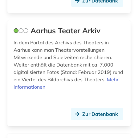
Zur Datenbank
musiker; librettist (1)
bremen (1)
brief (15)
Aarhus Teater Arkiv
briefe (4)
In dem Portal des Archivs des Theaters in
Aarhus kann man Theatervorstellungen,
briefsammlung (12)
Mitwirkende und Spielzeiten recherchieren.
Weiter enthält die Datenbank mit ca. 7.000
briefsammlung 1764-­1832 (1)
digitalisierten Fotos (Stand: Februar 2019) rund
briefwechsel (1)
ein Viertel des Bildarchivs des Theaters.
Mehr
Informationen
britting (1)
brülow, kaspar | schriftsteller;
gymnasiallehrer; hochschullehrer; dramatiker;
Zur Datenbank
dramatiker (1)
buch (2)