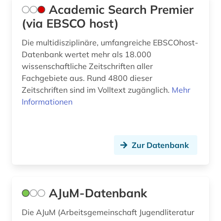
buchbesitz (1)
Academic Search Premier
(via EBSCO host)
buchdrucker (1)
Die multidisziplinäre, umfangreiche EBSCOhost-
buchgeschichte (1)
Datenbank wertet mehr als 18.000
buchhandel (1)
wissenschaftliche Zeitschriften aller
Fachgebiete aus. Rund 4800 dieser
buchproduktion (1)
Zeitschriften sind im Volltext zugänglich.
Mehr
Informationen
buchstabe (1)
buchwissenschaft (1)
busch (1)
Zur Datenbank
bötticher (1)
bühnenkunst (1)
AJuM-Datenbank
calderón (1)
Die AJuM (Arbeitsgemeinschaft Jugendliteratur