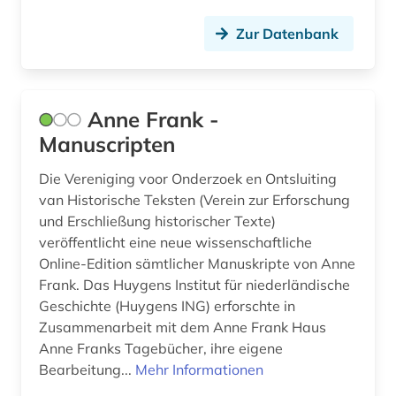
flucht (1)
Zur Datenbank
flugschrift (1)
flurname (1)
flämisch (1)
Anne Frank -
Manuscripten
flämisch / literatur (1)
Die Vereniging voor Onderzoek en Ontsluiting
fontane (1)
van Historische Teksten (Verein zur Erforschung
fontane, theodor | schriftsteller; übersetzer;
und Erschließung historischer Texte)
schriftsteller; kabarettist; journalist; kritiker;
veröffentlicht eine neue wissenschaftliche
theaterkritiker; kriegsberichterstatter; apotheker;
Online-Edition sämtlicher Manuskripte von Anne
librettist; historiker; romancier (1)
Frank. Das Huygens Institut für niederländische
Geschichte (Huygens ING) erforschte in
forschung (1)
Zusammenarbeit mit dem Anne Frank Haus
forschungseinrichtung (1)
Anne Franks Tagebücher, ihre eigene
Bearbeitung...
Mehr Informationen
forschungsprojekt (1)