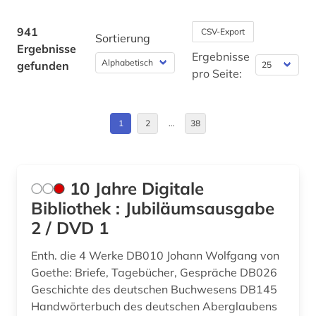
arbeitsmarkt (1)
Frankreich (3)
941
CSV-Export
arbeitsrecht (1)
Sortierung
Ergebnisse
Griechenland (Altertum) (1)
Ergebnisse
arbeitssicherheit (2)
gefunden
pro Seite:
Großbritannien (5)
architektur (2)
Hessen (1)
archiv (3)
1
2
…
38
Island (31)
archiv für kindertexte eva maria kohl (1)
Israel (4)
arealtypologie (1)
10 Jahre Digitale
Italien (6)
Bibliothek : Jubiläumsausgabe
arnim (2)
2 / DVD 1
Kanada (2)
arno (2)
Enth. die 4 Werke DB010 Johann Wolfgang von
Lettland (1)
arnold, heinz ludwig | literaturwissenschaftler;
Goethe: Briefe, Tagebücher, Gespräche DB026
publizist; herausgeber; literaturkritiker; regisseur;
Liechtenstein (1)
Geschichte des deutschen Buchwesens DB145
schriftsteller (1)
Handwörterbuch des deutschen Aberglaubens