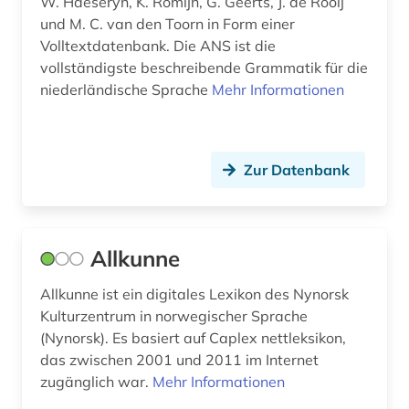
W. Haeseryn, K. Romijn, G. Geerts, J. de Rooij
druckwerk (4)
und M. C. van den Toorn in Form einer
Volltextdatenbank. Die ANS ist die
dänemark (22)
vollständigste beschreibende Grammatik für die
niederländische Sprache
Mehr Informationen
dänisch (39)
dörry (1)
Zur Datenbank
e-learning (1)
e.t.a. (1)
edelfelt, albert | maler (1)
Allkunne
edition (4)
Allkunne ist ein digitales Lexikon des Nynorsk
Kulturzentrum in norwegischer Sprache
editionsphilologie (1)
(Nynorsk). Es basiert auf Caplex nettleksikon,
eichstätt (1)
das zwischen 2001 und 2011 im Internet
zugänglich war.
Mehr Informationen
einwanderung (1)