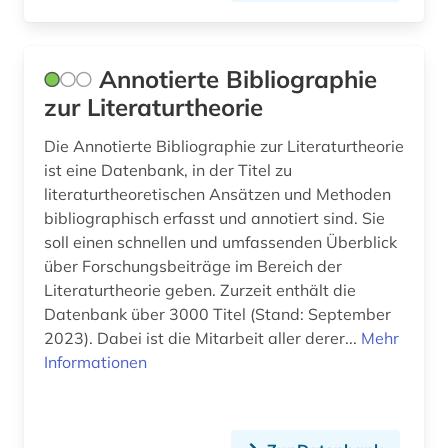
frauengeschichte (1)
frauenliteratur (2)
Annotierte Bibliographie
zur Literaturtheorie
freie plattform (1)
Die Annotierte Bibliographie zur Literaturtheorie
freiligrath ferdinand (1)
ist eine Datenbank, in der Titel zu
fremdsprache (5)
literaturtheoretischen Ansätzen und Methoden
bibliographisch erfasst und annotiert sind. Sie
fremdwort (7)
soll einen schnellen und umfassenden Überblick
über Forschungsbeiträge im Bereich der
fremdwörter (1)
Literaturtheorie geben. Zurzeit enthält die
fremdwörterbuch (1)
Datenbank über 3000 Titel (Stand: September
2023). Dabei ist die Mitarbeit aller derer...
Mehr
friedcrich von (1)
Informationen
friedrich (3)
friedrich (1844-1900) (1)