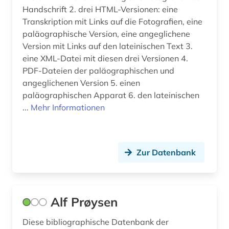
deutsch (170)
Handschrift 2. drei HTML-Versionen: eine
Transkription mit Links auf die Fotografien, eine
deutsche dichtkunst (1)
paläographische Version, eine angeglichene
Version mit Links auf den lateinischen Text 3.
deutsche literatur (5)
eine XML-Datei mit diesen drei Versionen 4.
PDF-Dateien der paläographischen und
deutsche literaturgeschichte (4)
angeglichenen Version 5. einen
deutsche philologie (2)
paläographischen Apparat 6. den lateinischen
...
Mehr Informationen
deutsche sagen (1)
deutsche sprache (4)
Zur Datenbank
deutscher sprachatlas (1)
deutsches nationaltheater weimar (1)
deutsches sprachgebiet (13)
Alf Prøysen
deutsches wörterbuch (grimm) (2)
Diese bibliographische Datenbank der