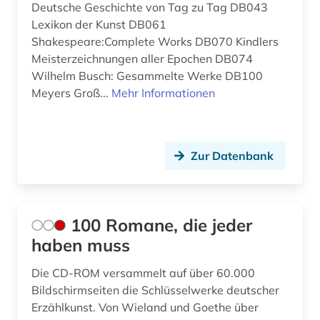
Polen (3)
Deutsche Geschichte von Tag zu Tag DB043
aufzeichnung (1)
Lexikon der Kunst DB061
Rheinland-Pfalz (1)
august von (1)
Shakespeare:Complete Works DB070 Kindlers
Meisterzeichnungen aller Epochen DB074
Roemisches Reich (1)
august wilhelm iffland (1)
Wilhelm Busch: Gesammelte Werke DB100
Russland, Sowjetunion (3)
Meyers Groß...
Mehr Informationen
august wilhelm schlegel (1)
Sachsen-Anhalt (1)
ausbildung (1)
Schleswig-Holstein (3)
ausgabe (1)
Zur Datenbank
Schweden (82)
ausleihe (1)
Schweiz (13)
aussprache (4)
100 Romane, die jeder
Serbien (1)
haben muss
auswanderung (2)
Skandinavien (7)
autobiografie (2)
Die CD-ROM versammelt auf über 60.000
Bildschirmseiten die Schlüsselwerke deutscher
Spanien (2)
autograph (2)
Erzählkunst. Von Wieland und Goethe über