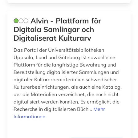
fachsprache (3)
Alvin - Plattform för
faksimile (5)
Digitala Samlingar och
Digitaliserat Kulturarv
familienname (4)
faust (2)
Das Portal der Universitätsbibliotheken
Uppsala, Lund und Göteborg ist sowohl eine
ferdinand gregorovius (1)
Plattform für die langfristige Bewahrung und
Bereitstellung digitalisierter Sammlungen und
fernsehen (2)
digitaler Kulturerbematerialien schwedischer
Kulturerbeeinrichtungen, als auch eine Katalog,
fichte (2)
der die Materialien verzeichnet, die noch nicht
fid benelux (2)
digitalisiert werden konnten. Es ermöglicht die
Recherche in digitalisierten Büch...
Mehr
fid finnisch-ugrische/uralische sprachen (10)
Informationen
fid nordeuorpa (1)
fid nordeuropa (5)