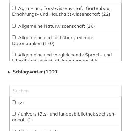
Agrar- und Forstwissenschaft, Gartenbau,
Ernährungs- und Haushaltswissenschaft (22)
Allgemeine Naturwissenschaft (26)
Allgemeine und fachübergreifende
Datenbanken (170)
Allgemeine und vergleichende Sprach- und
Literaturwissenschaft. Indogermanistik.
Außereuropäische Sprachen und Literaturen
Schlagwörter (1000)
▲
(290)
Anglistik. Amerikanistik (150)
Archäologie (31)
(2)
Architektur, Bauingenieur- und
Vermessungswesen (31)
/ universitäts- und landesbibliothek sachsen-
anhalt (1)
Biologie, Biotechnologie (26)