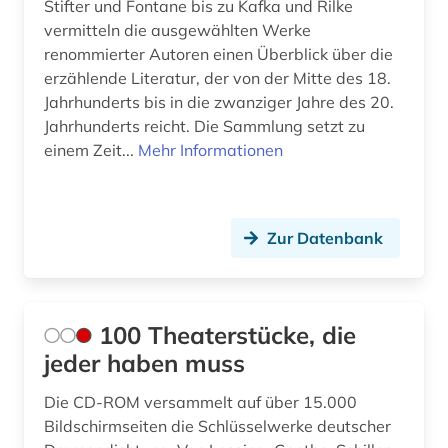
Stifter und Fontane bis zu Kafka und Rilke
Suedamerika (1)
autor (12)
vermitteln die ausgewählten Werke
Suedostasien (1)
renommierter Autoren einen Überblick über die
autorin (1)
erzählende Literatur, der von der Mitte des 18.
Suedosteuropa (1)
baden-württemberg (1)
Jahrhunderts bis in die zwanziger Jahre des 20.
Jahrhunderts reicht. Die Sammlung setzt zu
Thueringen (2)
bahr (1)
einem Zeit...
Mehr Informationen
USA (4)
bairisch (1)
Ukraine (1)
balkanromanistik (6)
Zur Datenbank
Ungarn (2)
bargfeld (1)
barock (1)
100 Theaterstücke, die
bayerisch-schwaben (1)
jeder haben muss
bayerische staatsbibliothek (2)
Die CD-ROM versammelt auf über 15.000
bayern (7)
Bildschirmseiten die Schlüsselwerke deutscher