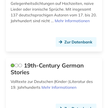
Gelegenheitsdichtungen auf Hochzeiten, naive
boetticher (1)
Lieder oder ironische Sprüche. Mit insgesamt
137 deutschsprachigen Autoren vom 17. bis 20.
bohuslän (2)
Jahrhundert sind nicht ...
Mehr Informationen
boie (1)
bokmål (4)
Zur Datenbank
bonstetten (1)
book e (1)
19th-Century German
braak (1)
Stories
brandenburg (1)
Volltexte zur Deutschen (Kinder-)Literatur des
brecht (2)
19. Jahrhunderts
Mehr Informationen
brecht, bertolt | schriftsteller;
theaterintendant; theaterregisseur; dramatiker;
schauspieler; lyriker; regisseur; drehbuchautor;