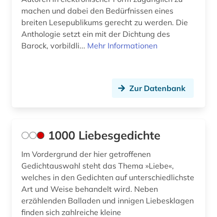
machen und dabei den Bedürfnissen eines
bildung (1)
breiten Lesepublikums gerecht zu werden. Die
bildungsforschung (2)
Anthologie setzt ein mit der Dichtung des
Barock, vorbildli...
Mehr Informationen
bildwörterbuch (2)
biobibliographie (1)
Zur Datenbank
biografie (24)
biographie (16)
biowissenschaften (1)
1000 Liebesgedichte
birgitta suecica (1)
Im Vordergrund der hier getroffenen
Gedichtauswahl steht das Thema »Liebe«,
bisexualität (1)
welches in den Gedichten auf unterschiedlichste
Art und Weise behandelt wird. Neben
bjørnstjerne bjørnson (1)
erzählenden Balladen und innigen Liebesklagen
blekinge (1)
finden sich zahlreiche kleine