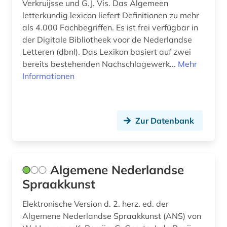
Verkruijsse und G.J. Vis. Das Algemeen
digitalisierung (2)
letterkundig lexicon liefert Definitionen zu mehr
als 4.000 Fachbegriffen. Es ist frei verfügbar in
diplom (1)
der Digitale Bibliotheek voor de Nederlandse
Letteren (dbnl). Das Lexikon basiert auf zwei
discovery service (1)
bereits bestehenden Nachschlagewerk...
Mehr
dissertation (2)
Informationen
dokument (2)
dokumentarfilm (2)
Zur Datenbank
dokumentation (2)
drama (9)
Algemene Nederlandse
dresden (2)
Spraakkunst
drittes reich (2)
Elektronische Version d. 2. herz. ed. der
Algemene Nederlandse Spraakkunst (ANS) von
druck (1)