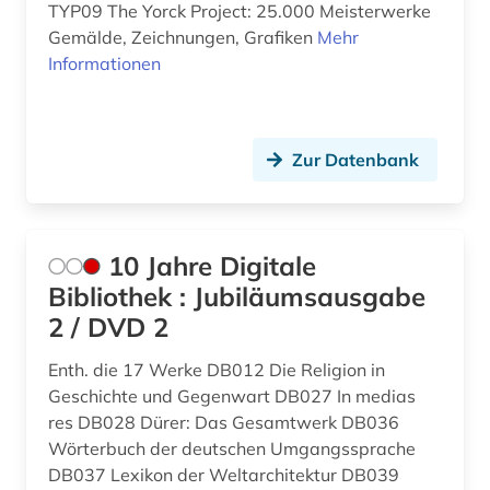
Luxemburg (6)
arthur (6)
TYP09 The Yorck Project: 25.000 Meisterwerke
Gemälde, Zeichnungen, Grafiken
Mehr
Mecklenburg-Vorpommern (1)
artikel (1)
Informationen
Niederlande (33)
artusepik (2)
Niedersachsen (1)
asiatische sprachen (1)
Zur Datenbank
Nordamerika (2)
asien (1)
Nordrhein-Westfalen (1)
atlas (2)
10 Jahre Digitale
Norwegen (54)
audiovisuelles material (1)
Bibliothek : Jubiläumsausgabe
Oesterreich (19)
2 / DVD 2
aufenthalt (1)
Ostasien (1)
aufführung (1)
Enth. die 17 Werke DB012 Die Religion in
Geschichte und Gegenwart DB027 In medias
Osteuropa (2)
aufklärung (3)
res DB028 Dürer: Das Gesamtwerk DB036
Wörterbuch der deutschen Umgangssprache
Palaestina (1)
aufsatz (1)
DB037 Lexikon der Weltarchitektur DB039