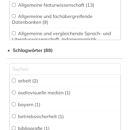
Allgemeine Naturwissenschaft (13)
Allgemeine und fachübergreifende
Datenbanken (9)
Allgemeine und vergleichende Sprach- und
Literaturwissenschaft. Indogermanistik.
Außereuropäische Sprachen und Literaturen (3)
Schlagwörter (88)
▲
Anglistik. Amerikanistik (2)
Archäologie (1)
Architektur, Bauingenieur- und
arbeit (2)
Vermessungswesen (8)
audiovisuelle medien (1)
Biologie, Biotechnologie (12)
bayern (1)
Buch- und Bibliothekswesen,
Informationswissenschaft (1)
betriebssicherheit (1)
Chemie und Pharmazie (12)
bibliografie (1)