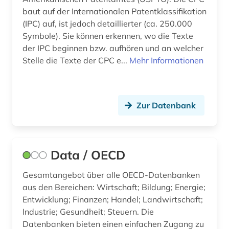
umweltökonomie (1)
baut auf der Internationalen Patentklassifikation
(IPC) auf, ist jedoch detaillierter (ca. 250.000
verkehr (2)
Symbole). Sie können erkennen, wo die Texte
der IPC beginnen bzw. aufhören und an welcher
verwaltungswissenschaft (1)
Stelle die Texte der CPC e...
Mehr Informationen
welt (3)
werkstoff (1)
Zur Datenbank
wirtschaft (3)
wohnen (1)
Data / OECD
Gesamtangebot über alle OECD-Datenbanken
aus den Bereichen: Wirtschaft; Bildung; Energie;
Entwicklung; Finanzen; Handel; Landwirtschaft;
Industrie; Gesundheit; Steuern. Die
Datenbanken bieten einen einfachen Zugang zu