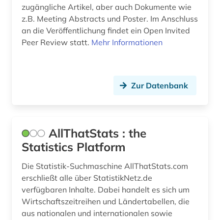
informatik (1)
zugängliche Artikel, aber auch Dokumente wie
z.B. Meeting Abstracts und Poster. Im Anschluss
ingenieurwissenschaften (1)
an die Veröffentlichung findet ein Open Invited
Peer Review statt.
Mehr Informationen
kernphysik (1)
klimaschutz (2)
klimaänderung (1)
Zur Datenbank
landwirtschaft (2)
medizin (2)
AllThatStats : the
migration (2)
Statistics Platform
mitgliedsstaaten (2)
Die Statistik-Suchmaschine AllThatStats.com
erschließt alle über StatistikNetz.de
naturgefahr (1)
verfügbaren Inhalte. Dabei handelt es sich um
Wirtschaftszeitreihen und Ländertabellen, die
naturwissenschaft (1)
aus nationalen und internationalen sowie