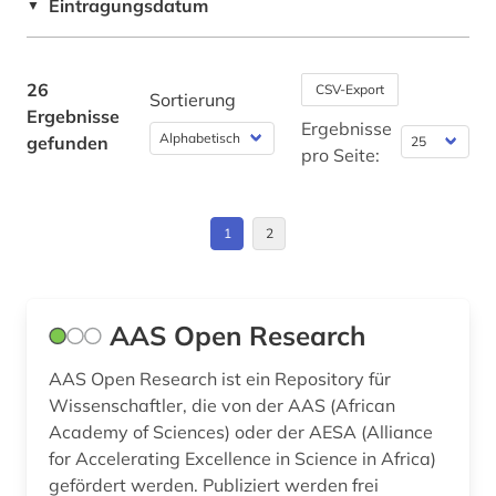
förderungsprogramm (1)
Eintragungsdatum
▼
Wirtschaftswissenschaften (11)
gebrauchsmuster (1)
Wissenschaftskunde, Forschung, Hochschul-,
26
CSV-Export
Museumswesen (2)
geisteswissenschaften (2)
Sortierung
Ergebnisse
Ergebnisse
geowissenschaften (1)
gefunden
pro Seite:
gesundheit (2)
gesundheitswissenschaften (1)
1
2
globalisierung (2)
glossar (1)
AAS Open Research
grenzflächen (1)
AAS Open Research ist ein Repository für
Wissenschaftler, die von der AAS (African
handel (2)
Academy of Sciences) oder der AESA (Alliance
industrie (1)
for Accelerating Excellence in Science in Africa)
gefördert werden. Publiziert werden frei