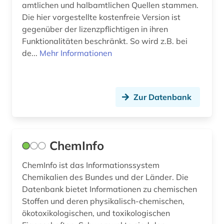
naturwissenschaften (1)
amtlichen und halbamtlichen Quellen stammen.
Die hier vorgestellte kostenfreie Version ist
oecd (2)
gegenüber der lizenzpflichtigen in ihren
Funktionalitäten beschränkt. So wird z.B. bei
oecd-staaten (1)
de...
Mehr Informationen
online-publikation (1)
open access (2)
Zur Datenbank
patentklassifikation (1)
polymerforschung (1)
ChemInfo
portal (1)
ChemInfo ist das Informationssystem
sicherheit (1)
Chemikalien des Bundes und der Länder. Die
Datenbank bietet Informationen zu chemischen
sicherungstechnik (1)
Stoffen und deren physikalisch-chemischen,
soziologie (3)
ökotoxikologischen, und toxikologischen