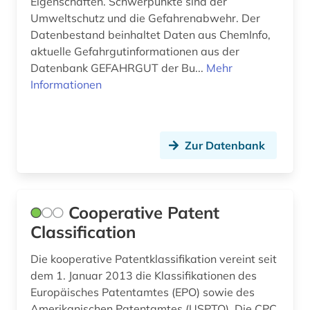
Eigenschaften. Schwerpunkte sind der
statistik (4)
Umweltschutz und die Gefahrenabwehr. Der
Datenbestand beinhaltet Daten aus ChemInfo,
statistikdaten (1)
aktuelle Gefahrgutinformationen aus der
statistische datenbank (1)
Datenbank GEFAHRGUT der Bu...
Mehr
Informationen
steuer (2)
technik (2)
Zur Datenbank
technologie (2)
umwelt (2)
umweltmanagement (1)
Cooperative Patent
Classification
umweltschutz (1)
Die kooperative Patentklassifikation vereint seit
umwelttechnologie (1)
dem 1. Januar 2013 die Klassifikationen des
Europäisches Patentamtes (EPO) sowie des
umweltwissenschaften (1)
Amerikanischen Patentamtes (USPTO). Die CPC