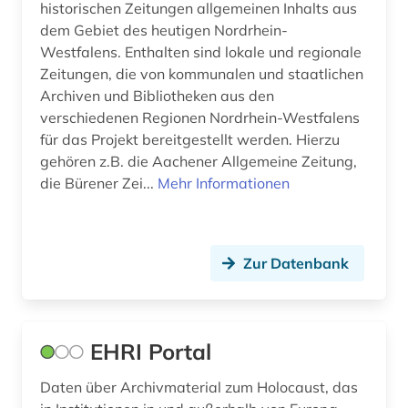
historischen Zeitungen allgemeinen Inhalts aus
einwanderung (1)
dem Gebiet des heutigen Nordrhein-
Westfalens. Enthalten sind lokale und regionale
eisenbahn (1)
Zeitungen, die von kommunalen und staatlichen
Archiven und Bibliotheken aus den
elektronische bibliothek (5)
verschiedenen Regionen Nordrhein-Westfalens
elektronische publikation (3)
für das Projekt bereitgestellt werden. Hierzu
gehören z.B. die Aachener Allgemeine Zeitung,
elektronische ressource (1)
die Bürener Zei...
Mehr Informationen
elektronische zeitschrift (2)
elektronische zeitung (1)
Zur Datenbank
elektronisches buch (12)
england (3)
EHRI Portal
englisch (2)
Daten über Archivmaterial zum Holocaust, das
enteignung (2)