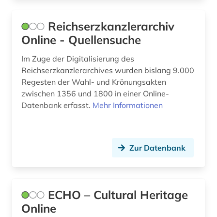
familienrecht (1)
Reichserzkanzlerarchiv
feldpost (1)
Online - Quellensuche
feminismus (4)
Im Zuge der Digitalisierung des
Reichserzkanzlerarchives wurden bislang 9.000
ferdinand gregorovius (1)
Regesten der Wahl- und Krönungsakten
zwischen 1356 und 1800 in einer Online-
fernsehsendung (1)
Datenbank erfasst.
Mehr Informationen
fid altertumswissenschaften - propylaeum (1)
fid anglo-american culture (1)
Zur Datenbank
fid asien (2)
fid geschichtswissenschaft (4)
ECHO – Cultural Heritage
fid jüdische studien (1)
Online
fid nahost-, nordafrika- und islamstudien (1)