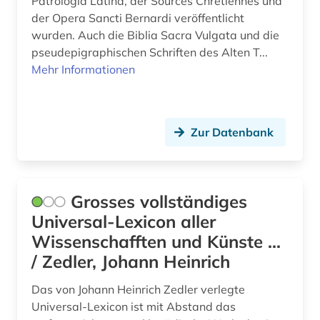
Patrologia Latina, der Sources Chrétiennes und
bonaparte (familie) (1)
der Opera Sancti Bernardi veröffentlicht
wurden. Auch die Biblia Sacra Vulgata und die
bosnien und herzegowina (1)
pseudepigraphischen Schriften des Alten T...
brandenburg (1)
Mehr Informationen
brasilien (1)
bremen (2)
Zur Datenbank
brief (1)
briefsammlung (6)
Grosses vollständiges
briefwechsel (2)
Universal-Lexicon aller
Wissenschafften und Künste ...
britisch-indien (1)
/ Zedler, Johann Heinrich
brockhaus (1)
Das von Johann Heinrich Zedler verlegte
buch (1)
Universal-Lexicon ist mit Abstand das