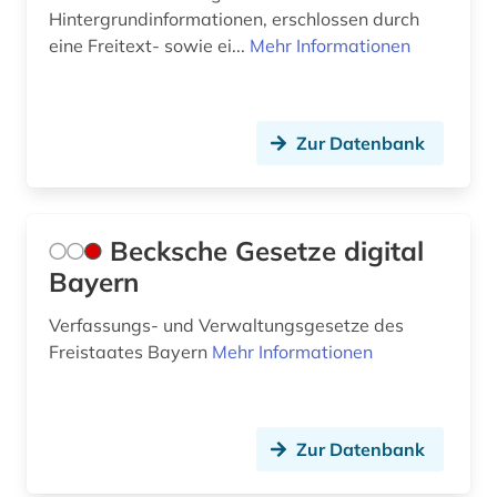
Hintergrundinformationen, erschlossen durch
design (1)
eine Freitext- sowie ei...
Mehr Informationen
dessau (1)
deutsch (4)
Zur Datenbank
deutscher idealismus (1)
deutschland (43)
Becksche Gesetze digital
deutschland (ddr) (2)
Bayern
deutschland (ddr). ministerium für
staatssicherheit (1)
Verfassungs- und Verwaltungsgesetze des
Freistaates Bayern
Mehr Informationen
deutschland (gebiet unter alliierter besatzung,
sowjetische zone) (1)
deutschland <bundesrepublik> (1)
Zur Datenbank
deutschland. bundesrat (1)