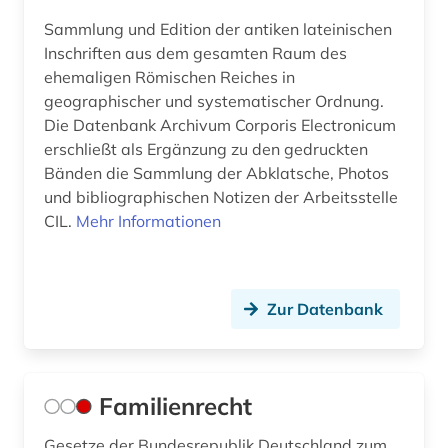
calvin (1)
Sammlung und Edition der antiken lateinischen
Inschriften aus dem gesamten Raum des
calvin, jean | theologe; reformator (1)
ehemaligen Römischen Reiches in
carl de (1)
geographischer und systematischer Ordnung.
Die Datenbank Archivum Corporis Electronicum
cd-rom (2)
erschließt als Ergänzung zu den gedruckten
Bänden die Sammlung der Abklatsche, Photos
chemie (5)
und bibliographischen Notizen der Arbeitsstelle
china (2)
CIL.
Mehr Informationen
christentum (4)
christliche existenz (1)
Zur Datenbank
christliche literatur (5)
church missionary society <london> (1)
Familienrecht
churchill, winston (1)
Gesetze der Bundesrepublik Deutschland zum