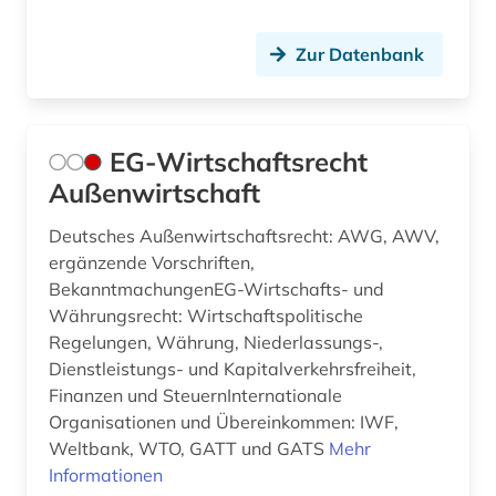
frauenfrage (2)
freier deutscher gewerkschaftsbund (1)
Zur Datenbank
freiwilliger (1)
freizeit (1)
EG-Wirtschaftsrecht
friede (1)
Außenwirtschaft
friedenssicherung (1)
Deutsches Außenwirtschaftsrecht: AWG, AWV,
ergänzende Vorschriften,
friedenstheologie (1)
BekanntmachungenEG-Wirtschafts- und
Währungsrecht: Wirtschaftspolitische
friedensvertrag (1)
Regelungen, Währung, Niederlassungs-,
fränkisches reich (3)
Dienstleistungs- und Kapitalverkehrsfreiheit,
Finanzen und SteuernInternationale
frömmigkeit (1)
Organisationen und Übereinkommen: IWF,
Weltbank, WTO, GATT und GATS
Mehr
frühes christentum (1)
Informationen