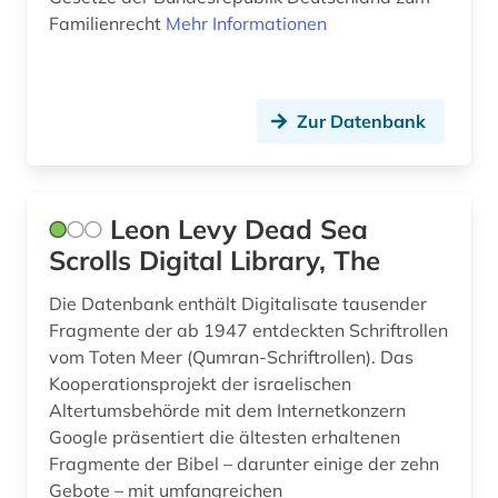
cia (1)
Familienrecht
Mehr Informationen
commonwealth (1)
company london (1)
Zur Datenbank
constance-marie de *1767-1845* (1)
dante (2)
Leon Levy Dead Sea
dante <alighieri> (1)
Scrolls Digital Library, The
datenanalyse (1)
Die Datenbank enthält Digitalisate tausender
Fragmente der ab 1947 entdeckten Schriftrollen
datenauswertung (1)
vom Toten Meer (Qumran-Schriftrollen). Das
Kooperationsprojekt der israelischen
ddr (2)
Altertumsbehörde mit dem Internetkonzern
demotisch (2)
Google präsentiert die ältesten erhaltenen
Fragmente der Bibel – darunter einige der zehn
deportation (1)
Gebote – mit umfangreichen