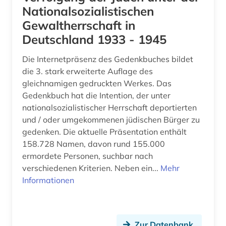
Sachsen (6)
Nationalsozialistischen
augenzeugenbericht (1)
Gewaltherrschaft in
Schleswig-Holstein (1)
Deutschland 1933 - 1945
augustinus (1)
Schweden (3)
Die Internetpräsenz des Gedenkbuches bildet
auktionskatalog (1)
Schweiz (5)
die 3. stark erweiterte Auflage des
aurelius (1)
gleichnamigen gedruckten Werkes. Das
Serbien (1)
Gedenkbuch hat die Intention, der unter
auschwitz-prozess (2)
Spanien (2)
nationalsozialistischer Herrschaft deportierten
und / oder umgekommenen jüdischen Bürger zu
ausgrabung (1)
Suedamerika (3)
gedenken. Die aktuelle Präsentation enthält
ausländer (1)
158.728 Namen, davon rund 155.000
Suedasien (2)
ermordete Personen, suchbar nach
ausländisches kulturgut (1)
verschiedenen Kriterien. Neben ein...
Mehr
Suedostasien (2)
Informationen
australien (1)
Suedosteuropa (2)
auswanderung (2)
Thueringen (1)
Zur Datenbank
autobiografie (1)