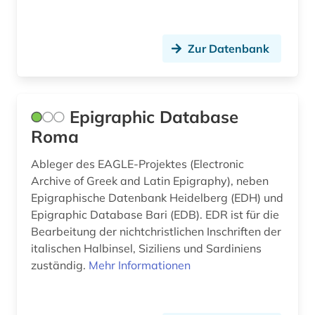
funde (1)
gabriel (1)
Zur Datenbank
galloromanistik (6)
garcía márquez (1)
Epigraphic Database
gebäude (1)
Roma
gedächtnis (2)
Ableger des EAGLE-Projektes (Electronic
gefühl (1)
Archive of Greek and Latin Epigraphy), neben
Epigraphische Datenbank Heidelberg (EDH) und
geheimdienst (3)
Epigraphic Database Bari (EDB). EDR ist für die
Bearbeitung der nichtchristlichen In­schriften der
geistesleben (3)
italischen Halbinsel, Siziliens und Sardiniens
geisteswissenschaften (2)
zuständig.
Mehr Informationen
gender (1)