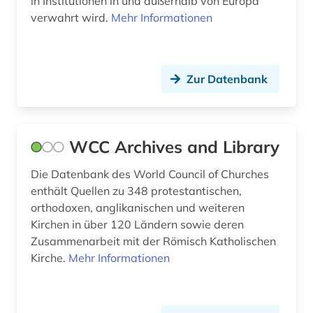
in Institutionen in und außerhalb von Europa
verwahrt wird.
Mehr Informationen
entnazifizierung (1)
entscheidsammlung (1)
entscheidung (1)
Zur Datenbank
entscheidungssammlung (1)
enzyklopädie (9)
WCC Archives and Library
epigraphik (8)
Die Datenbank des World Council of Churches
enthält Quellen zu 348 protestantischen,
erinnerung (1)
orthodoxen, anglikanischen und weiteren
erster weltkrieg (4)
Kirchen in über 120 Ländern sowie deren
Zusammenarbeit mit der Römisch Katholischen
erzdiözese münchen und freising (1)
Kirche.
Mehr Informationen
erzkanzler (1)
ethnosoziologie (1)