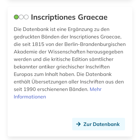
deutschland. deutscher bundestag (1)
Inscriptiones Graecae
digha-nikaya (1)
Die Datenbank ist eine Ergänzung zu den
digitale edition (1)
gedruckten Bänden der Inscriptiones Graecae,
die seit 1815 von der Berlin-Brandenburgischen
digitalisat (3)
Akademie der Wissenschaften herausgegeben
digitalisierung (6)
werden und die kritische Edition sämtlicher
bekannter antiker griechischer Inschriften
diplomatie (1)
Europas zum Inhalt haben. Die Datenbank
enthält Übersetzungen aller Inschriften aus den
divina commedia (3)
seit 1990 erschienenen Bänden.
Mehr
dogmatik (1)
Informationen
dohna (familie) (1)
dokument (1)
Zur Datenbank
dominikaner (1)