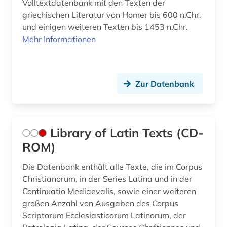
Volltextdatenbank mit den Texten der
bibel (2)
griechischen Literatur von Homer bis 600 n.Chr.
bibliografie (3)
und einigen weiteren Texten bis 1453 n.Chr.
Mehr Informationen
bibliografie 1945 (1)
bibliographie (8)
Zur Datenbank
bibliographie 1570-1732 (1)
bibliothek (3)
bildarchiv (1)
Library of Latin Texts (CD-
ROM)
bildliche darstellung (1)
Die Datenbank enthält alle Texte, die im Corpus
bildsammlung (1)
Christianorum, in der Series Latina und in der
bildungswesen (1)
Continuatio Mediaevalis, sowie einer weiteren
großen Anzahl von Ausgaben des Corpus
biologie (1)
Scriptorum Ecclesiasticorum Latinorum, der