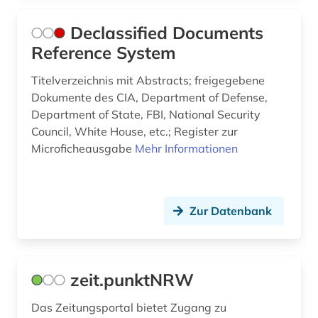
dreyfus-affäre (1)
Declassified Documents
drittes reich (1)
Reference System
druck (1)
Titelverzeichnis mit Abstracts; freigegebene
Dokumente des CIA, Department of Defense,
druckgraphik (1)
Department of State, FBI, National Security
Council, White House, etc.; Register zur
dvd-rom (1)
Microficheausgabe
Mehr Informationen
dänemark (4)
dī (1)
Zur Datenbank
edition (1)
eichstätt (1)
zeit.punktNRW
einstein (1)
einwanderer (1)
Das Zeitungsportal bietet Zugang zu