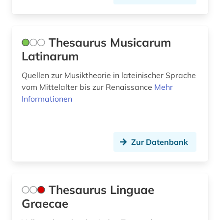
barock (1)
barth, karl | theologe; hochschullehrer (2)
Thesaurus Musicarum
baurecht (1)
Latinarum
bayern (1)
Quellen zur Musiktheorie in lateinischer Sprache
befestigung (1)
vom Mittelalter bis zur Renaissance
Mehr
Informationen
belgien (1)
bericht (1)
berlin (2)
Zur Datenbank
besatzung (1)
beschluss (1)
Thesaurus Linguae
Graecae
besetzung (1)