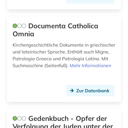
Norwegen (2)
archäologie (2)
Oesterreich (12)
argentinien (1)
Documenta Catholica
Ostasien (2)
Omnia
aristoteles (3)
Osteuropa (9)
Kirchengeschichtliche Dokumente in griechischer
armenfürsorge (1)
Ostmitteleuropa (3)
und lateinischer Sprache. Enthält auch Migne,
armenien (2)
Patrologia Graeca und Patrologia Latina. Mit
Palaestina (1)
Suchmaschine (Seitenfuß).
Mehr Informationen
arzneimittel (1)
Polen (8)
asien (2)
Rheinland-Pfalz (1)
Zur Datenbank
astronomie (1)
Roemisches Reich (2)
audiovisuelles material (1)
Russland, Sowjetunion (6)
aufsatzsammlung (1)
Gedenkbuch - Opfer der
Saarland (1)
Verfolgung der Juden unter der
augenzeuge (8)