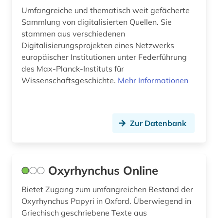
Umfangreiche und thematisch weit gefächerte
fid ost-, ostmittel- und südosteuropa (2)
Sammlung von digitalisierten Quellen. Sie
stammen aus verschiedenen
fid religionswissenschaft (1)
Digitalisierungsprojekten eines Netzwerks
europäischer Institutionen unter Federführung
film (1)
des Max-Planck-Instituts für
filmarchiv (1)
Wissenschaftsgeschichte.
Mehr Informationen
finanzpolitik (1)
finck von finckenstein (familie) (1)
Zur Datenbank
finnland (1)
flucht (1)
Oxyrhynchus Online
flugschrift (4)
Bietet Zugang zum umfangreichen Bestand der
forschung (1)
Oxyrhynchus Papyri in Oxford. Überwiegend in
Griechisch geschriebene Texte aus
fortifikation (1)