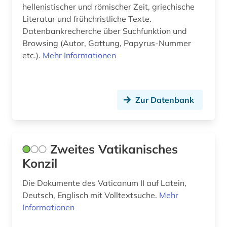
hellenistischer und römischer Zeit, griechische
Literatur und frühchristliche Texte.
fotografie (2)
Datenbankrecherche über Suchfunktion und
fotographie (1)
Browsing (Autor, Gattung, Papyrus-Nummer
etc.).
Mehr Informationen
fragment (4)
frankreich (16)
Zur Datenbank
französisch (5)
französische revolution (1)
frau (1)
Zweites Vatikanisches
Konzil
frauen (1)
Die Dokumente des Vaticanum II auf Latein,
frauenbewegung (5)
Deutsch, Englisch mit Volltextsuche.
Mehr
frauenforschung (1)
Informationen