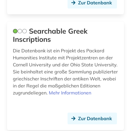
Zur Datenbank
europa (14)
europäische union (4)
Searchable Greek
euthanasie (1)
Inscriptions
evangelische theologie (1)
Die Datenbank ist ein Projekt des Packard
exil (2)
Humanities Institute mit Projektzentren an der
Cornell University und der Ohio State University.
exponat (1)
Sie beinhaltet eine große Sammlung publizierter
griechischer Inschriften der antiken Welt, wobei
expressionismus (1)
in der Regel die maßgeblichen Editionen
zugrundeliegen.
fachsprache (1)
Mehr Informationen
fahrrad (1)
faksimile (2)
Zur Datenbank
familie (1)