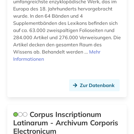
umfangreichste enzyklopädische Werk, das im
buchauktion (1)
Europa des 18. Jahrhunderts hervorgebracht
buchdruck (1)
wurde. In den 64 Bänden und 4
Supplementbänden des Lexikons befinden sich
buchwissenschaft (1)
auf ca. 63.000 zweispaltigen Folioseiten rund
284.000 Artikel und 276.000 Verweisungen. Die
buddha (1)
Artikel decken den gesamten Raum des
Wissens ab. Behandelt werden ...
Mehr
buddhismus (1)
Informationen
bundeskanzleramt (1)
bundestag (1)
Zur Datenbank
bundesversammlung (1)
böhmen (1)
Corpus Inscriptionum
bürgerrechtsbewegung (1)
Latinarum - Archivum Corporis
bürgerschaft (1)
Electronicum