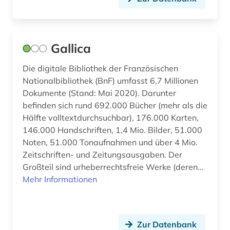
Tschechische Republik (3)
autobiografische literatur (2)
Tuerkei (1)
außenministerium (1)
Gallica
USA (13)
außenpolitik (6)
Ukraine (2)
Die digitale Bibliothek der Französischen
Nationalbibliothek (BnF) umfasst 6,7 Millionen
außenwirtschaftsrecht (1)
Ungarn (1)
Dokumente (Stand: Mai 2020). Darunter
avantgarde (1)
befinden sich rund 692.000 Bücher (mehr als die
Zypern (1)
Hälfte volltextdurchsuchbar), 176.000 Karten,
avestisch (1)
146.000 Handschriften, 1,4 Mio. Bilder, 51.000
Noten, 51.000 Tonaufnahmen und über 4 Mio.
bach (2)
Zeitschriften- und Zeitungsausgaben. Der
Großteil sind urheberrechtsfreie Werke (deren...
baden-württemberg (1)
Mehr Informationen
balkanromanistik (1)
baltikum (1)
Zur Datenbank