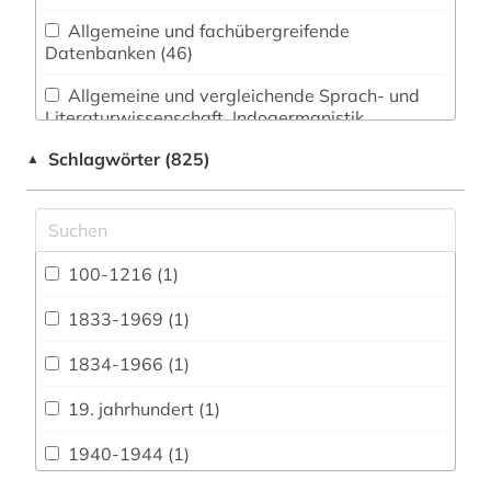
Allgemeine und fachübergreifende
Datenbanken (46)
Allgemeine und vergleichende Sprach- und
Literaturwissenschaft. Indogermanistik.
Außereuropäische Sprachen und Literaturen (14)
Schlagwörter (825)
▲
Anglistik. Amerikanistik (15)
Archäologie (20)
Architektur, Bauingenieur- und
100-1216 (1)
Vermessungswesen (8)
1833-1969 (1)
Biologie, Biotechnologie (4)
1834-1966 (1)
Buch- und Bibliothekswesen,
Informationswissenschaft (16)
19. jahrhundert (1)
Chemie und Pharmazie (4)
1940-1944 (1)