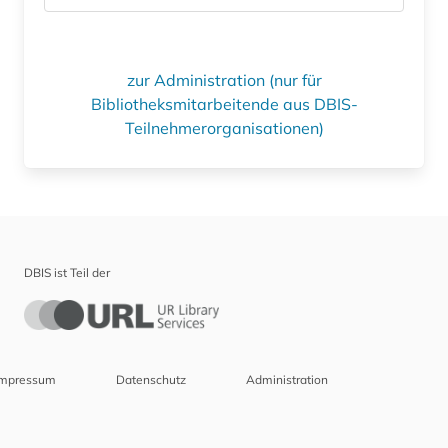
zur Administration (nur für
Bibliotheksmitarbeitende aus DBIS-
Teilnehmerorganisationen)
DBIS ist Teil der
Impressum
Datenschutz
Administration