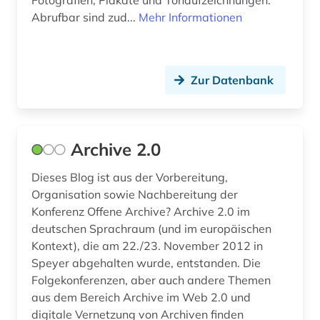
Fotografien, Plakate und Tonaufzeichnungen.
hochschulen (2)
Abrufbar sind zud...
Mehr Informationen
hochschulinstitut (1)
hochschullehrer (5)
Zur Datenbank
hochschulmanagement (1)
hochschulorganisation (1)
Archive 2.0
hochschulpolitik (2)
hochschulprofil (1)
Dieses Blog ist aus der Vorbereitung,
Organisation sowie Nachbereitung der
hochschulrecht (4)
Konferenz Offene Archive? Archive 2.0 im
deutschen Sprachraum (und im europäischen
hochschulschrift (5)
Kontext), die am 22./23. November 2012 in
Speyer abgehalten wurde, entstanden. Die
hochschulschriften (1)
Folgekonferenzen, aber auch andere Themen
hochschulunterricht (1)
aus dem Bereich Archive im Web 2.0 und
digitale Vernetzung von Archiven finden