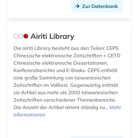
Zur Datenbank
digital object identifier (1)
digitale edition (2)
Airiti Library
digitalisat (1)
digitalisate (1)
Die airiti Library besteht aus den Teilen: CEPS
Chinesische elektronische Zeitschriften + CETD
digitalisierung (1)
Chinesische elektronische Dissertationen,
Konferenzberichte und E-Books. CEPS enthält
diplomarbeit (3)
eine große Sammlung von taiwanesischen
Zeitschriften im Volltext. Gegenwärtig enthält
discovery service (1)
sie Artikel aus mehr als 2000 taiwanesischen
dissertation (4)
Zeitschriften verschiedener Themenbereiche.
Die Anzahl der Artikel nimmt ständig zu...
Mehr
doi (1)
Informationen
doktorarbeit (1)
dokument (1)