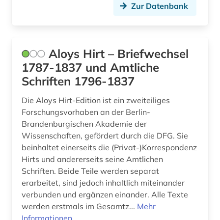
Zur Datenbank
dokumentenserver (3)
dreißigjähriger krieg (1)
Aloys Hirt – Briefwechsel
dresden (1)
1787-1837 und Amtliche
drittmittel (1)
Schriften 1796-1837
drittmittelforschung (1)
Die Aloys Hirt-Edition ist ein zweiteiliges
Forschungsvorhaben an der Berlin-
e-learning (3)
Brandenburgischen Akademie der
Wissenschaften, gefördert durch die DFG. Sie
edition (1)
beinhaltet einerseits die (Privat-)Korrespondenz
elektronik (1)
Hirts und andererseits seine Amtlichen
Schriften. Beide Teile werden separat
elektronische ressource (1)
erarbeitet, sind jedoch inhaltlich miteinander
verbunden und ergänzen einander. Alle Texte
elektronische zeitschrift (2)
werden erstmals im Gesamtz...
Mehr
Informationen
elektronisches buch (16)