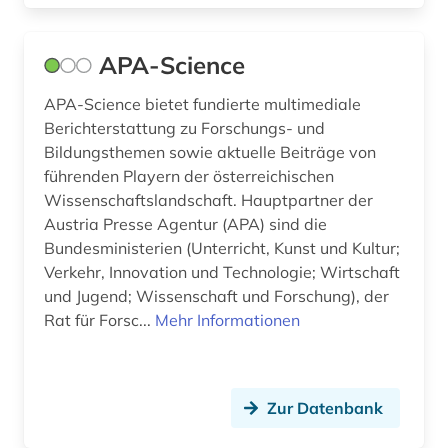
forschungsmethodik (1)
forschungsprojekt (4)
APA-Science
forschungsstipendium (2)
APA-Science bietet fundierte multimediale
Berichterstattung zu Forschungs- und
fotografie (1)
Bildungsthemen sowie aktuelle Beiträge von
frankfurt (1)
führenden Playern der österreichischen
Wissenschaftslandschaft. Hauptpartner der
frau (1)
Austria Presse Agentur (APA) sind die
Bundesministerien (Unterricht, Kunst und Kultur;
frauenbewegung (1)
Verkehr, Innovation und Technologie; Wirtschaft
freie plattform (1)
und Jugend; Wissenschaft und Forschung), der
Rat für Forsc...
Mehr Informationen
freie universität berlin (1)
freskomalerei (1)
Zur Datenbank
fruchtbringende gesellschaft (1)