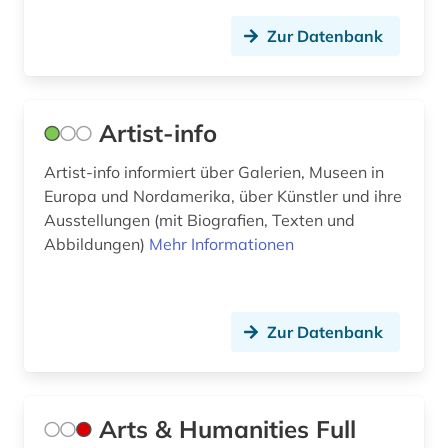
kolonialreich (1)
Zur Datenbank
kommentar (4)
kommunikation (1)
Artist-info
konferenzschrift (1)
Artist-info informiert über Galerien, Museen in
konfiskation (1)
Europa und Nordamerika, über Künstler und ihre
Ausstellungen (mit Biografien, Texten und
konkordanz (1)
Abbildungen)
Mehr Informationen
konservierung (2)
krakau (1)
Zur Datenbank
kriegsbeute (2)
krippe (1)
Arts & Humanities Full
kultur (1)