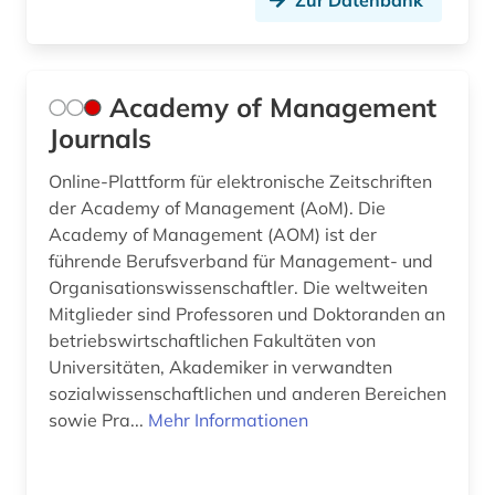
Zur Datenbank
design history (1)
dessau (1)
Academy of Management
det kongelige bibliotek (1)
Journals
deutsch (1)
Online-Plattform für elektronische Zeitschriften
der Academy of Management (AoM). Die
deutsche forschungsgemeinschaft (2)
Academy of Management (AOM) ist der
führende Berufsverband für Management- und
deutschland (16)
Organisationswissenschaftler. Die weltweiten
deutschland (ddr) (1)
Mitglieder sind Professoren und Doktoranden an
betriebswirtschaftlichen Fakultäten von
deutschland (gebiet unter alliierter besatzung,
Universitäten, Akademiker in verwandten
sowjetische zone) (1)
sozialwissenschaftlichen und anderen Bereichen
deutschland forschungsprojekt bibliographie
sowie Pra...
Mehr Informationen
(1)
digital database (1)