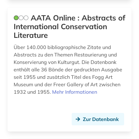
Tuerkei (1)
bibliografie (5)
Ungarn (3)
bibliographie (2)
AATA Online : Abstracts of
International Conservation
bibliometrie (1)
Literature
bibliothek (4)
Über 140.000 bibliographische Zitate und
bibliotheksbestand (1)
Abstracts zu den Themen Restaurierung und
Konservierung von Kulturgut. Die Datenbank
bibliotheksgeschichte (1)
enthält alle 36 Bände der gedruckten Ausgabe
seit 1955 und zusätzlich Titel des Fogg Art
bibliothekswesen (1)
Museum und der Freer Gallery of Art zwischen
bilddatenbank (4)
1932 und 1955.
Mehr Informationen
bildteppich (1)
bildung (2)
Zur Datenbank
bildungsforschung (1)