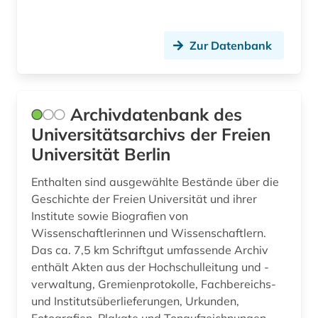
hausa (1)
heidelberger akademie der wissenschaften
Zur Datenbank
(1)
herzog august bibliothek (1)
Archivdatenbank des
hessen (1)
Universitätsarchivs der Freien
hirt (1)
Universität Berlin
hochschul- und universitätswesen (1)
Enthalten sind ausgewählte Bestände über die
Geschichte der Freien Universität und ihrer
hochschularchiv (2)
Institute sowie Biografien von
hochschuldidaktik (2)
Wissenschaftlerinnen und Wissenschaftlern.
Das ca. 7,5 km Schriftgut umfassende Archiv
hochschule (14)
enthält Akten aus der Hochschulleitung und -
verwaltung, Gremienprotokolle, Fachbereichs-
hochschule für bildende künste (1)
und Institutsüberlieferungen, Urkunden,