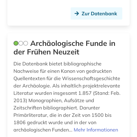
grafik (1)
Zur Datenbank
graphik (1)
graphiker (1)
Archäologische Funde in
großbritannien (3)
der Frühen Neuzeit
gymnasium philanthopinum (1)
Die Datenbank bietet bibliographische
habilitation (1)
Nachweise für einen Kanon von gedruckten
Quellentexten für die Wissenschaftsgeschichte
halle (1)
der Archäologie. Als inhaltlich projektrelevante
Literatur wurden insgesamt 1.857 (Stand: Feb.
handbuch (2)
2013) Monographien, Aufsätze und
handschrift (2)
Zeitschriften bibliographiert. Darunter
Primärliteratur, die in der Zeit von 1500 bis
handschriftenkunde (1)
1806 gedruckt wurde und in der von
archäologischen Funden...
Mehr Informationen
hannover (1)