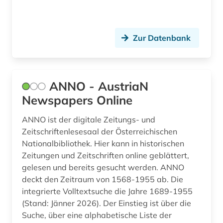
ethnologie (2)
europa (3)
Zur Datenbank
evaluation (1)
evolutionary computation (1)
exponat (1)
ANNO - AustriaN
Newspapers Online
fachportal (1)
ANNO ist der digitale Zeitungs- und
fachsprache (1)
Zeitschriftenlesesaal der Österreichischen
fachverband (1)
Nationalbibliothek. Hier kann in historischen
Zeitungen und Zeitschriften online geblättert,
farbherstellung (1)
gelesen und bereits gesucht werden. ANNO
deckt den Zeitraum von 1568-1955 ab. Die
feinkeramik (1)
integrierte Volltextsuche die Jahre 1689-1955
(Stand: Jänner 2026). Der Einstieg ist über die
fernsehen (1)
Suche, über eine alphabetische Liste der