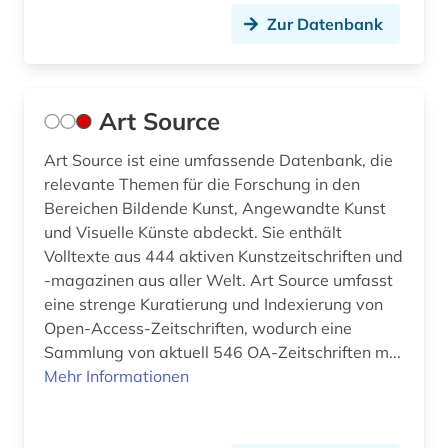
informatik und kommunikationstechnik (1)
Zur Datenbank
informationswesen (1)
ingenieurhochschule für seefahrt
warnemünde-wustrow (1)
Art Source
ingenieurswesen (1)
Art Source ist eine umfassende Datenbank, die
relevante Themen für die Forschung in den
ingenieurwissenschaften (1)
Bereichen Bildende Kunst, Angewandte Kunst
innenarchitektur (1)
und Visuelle Künste abdeckt. Sie enthält
Volltexte aus 444 aktiven Kunstzeitschriften und
innsbruck (1)
-magazinen aus aller Welt. Art Source umfasst
eine strenge Kuratierung und Indexierung von
internationale politik (1)
Open-Access-Zeitschriften, wodurch eine
Sammlung von aktuell 546 OA-Zeitschriften m...
internet (1)
Mehr Informationen
inventar (1)
irland (1)