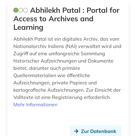
bildungswesen (1)
Abhilekh Patal : Portal for
bio- und geophysik (1)
Access to Archives and
Learning
biographie (4)
Abhilekh Patal ist ein digitales Archiv, das vom
biologie (1)
Nationalarchiv Indiens (NAI) verwaltet wird und
biologiestudium (1)
Zugriff auf eine umfangreiche Sammlung
historischer Aufzeichnungen und Dokumente
biomedizinische technik (1)
bietet, darunter auch primäre
Quellenmaterialien wie öffentliche
biowissenschaften (1)
Aufzeichnungen, private Papiere und
book e (1)
kartografische Aufzeichnungen. Zur Einsicht der
Volltexte ist eine Registrierung erforderlich.
botanik (1)
Mehr Informationen
brandenburg (1)
braunschweig (1)
Zur Datenbank