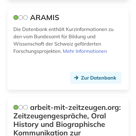
fördermittel (1)
förderung (5)
ARAMIS
führer (1)
Die Datenbank enthält Kurzinformationen zu
den vom Bundesamt für Bildung und
galloromanistik (1)
Wissenschaft der Schweiz geförderten
Forschungsprojekten.
Mehr Informationen
gebrauchsgegenstand (1)
gedenkstätte (1)
geisteswissenschaften (11)
Zur Datenbank
geldern (1)
gelehrtenverzeichnis (1)
arbeit-mit-zeitzeugen.org:
Zeitzeugengespräche, Oral
gemälde (1)
History und Biographische
gender studies (1)
Kommunikation zur