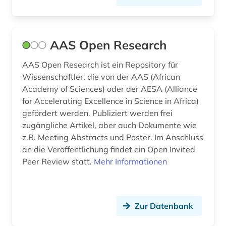
baden-württemberg (2)
Russland, Sowjetunion (4)
bartensleben <familie> (1)
Saarland (1)
basel (1)
AAS Open Research
Sachsen (1)
bauakademie (1)
AAS Open Research ist ein Repository für
Wissenschaftler, die von der AAS (African
Sachsen-Anhalt (2)
bayern (1)
Academy of Sciences) oder der AESA (Alliance
for Accelerating Excellence in Science in Africa)
Schweden (3)
belgien (1)
gefördert werden. Publiziert werden frei
Schweiz (4)
benin (1)
zugängliche Artikel, aber auch Dokumente wie
z.B. Meeting Abstracts und Poster. Im Anschluss
Suedamerika (1)
berichterstattung (1)
an die Veröffentlichung findet ein Open Invited
Peer Review statt.
Mehr Informationen
Suedasien (1)
berlin (5)
Thueringen (1)
berufe (1)
Tschechische Republik (1)
Zur Datenbank
bezeichnung (1)