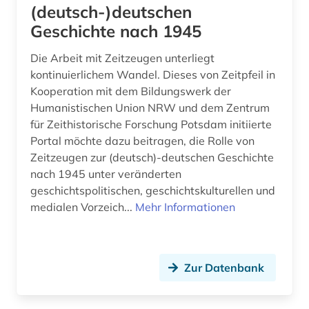
(deutsch-)deutschen
generative ki (1)
Geschichte nach 1945
geografie (2)
Die Arbeit mit Zeitzeugen unterliegt
geowissenschaften (2)
kontinuierlichem Wandel. Dieses von Zeitpfeil in
Kooperation mit dem Bildungswerk der
germanistik (2)
Humanistischen Union NRW und dem Zentrum
geschichte (13)
für Zeithistorische Forschung Potsdam initiierte
Portal möchte dazu beitragen, die Rolle von
geschichte 1000-2000 (1)
Zeitzeugen zur (deutsch)-deutschen Geschichte
nach 1945 unter veränderten
geschichte 1450-1950 (1)
geschichtspolitischen, geschichtskulturellen und
geschichte 1809 - 1935 (1)
medialen Vorzeich...
Mehr Informationen
geschichte 1810-1850 (1)
geschichte 1944-1948 (1)
Zur Datenbank
geschichte 1945- (1)