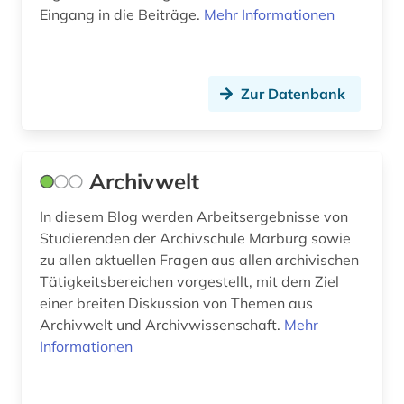
hochschulverwaltung (1)
Eingang in die Beiträge.
Mehr Informationen
hochschulwesen (9)
human-computer interface (1)
Zur Datenbank
ilias (1)
illustrator (1)
Archivwelt
immatrikulation (1)
In diesem Blog werden Arbeitsergebnisse von
indien (1)
Studierenden der Archivschule Marburg sowie
zu allen aktuellen Fragen aus allen archivischen
indigenes volk (1)
Tätigkeitsbereichen vorgestellt, mit dem Ziel
industrie (1)
einer breiten Diskussion von Themen aus
Archivwelt und Archivwissenschaft.
Mehr
industriedesign (1)
Informationen
informatik (1)