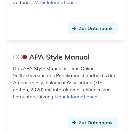
film (1)
Zeitung...
Mehr Informationen
finnland (1)
forschung (23)
Zur Datenbank
forschung / außeruniversitäre forschung (1)
forschung und entwicklung (2)
APA Style Manual
forschungsbibliothek gotha (1)
Das APA Style Manual ist eine Online-
forschungsdaten (1)
Volltextversion des Publikationshandbuchs der
American Psychological Association (7th
forschungseinrichtung (5)
edition, 2020) mit interaktiven Lektionen zur
Lernunterstützung
Mehr Informationen
forschungsergebnis (1)
forschungsförderung (6)
forschungsinstitut (1)
Zur Datenbank