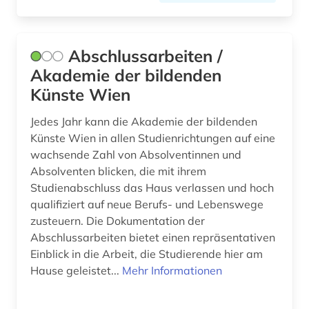
brief (3)
briefe (1)
Abschlussarbeiten /
briefsammlung (3)
Akademie der bildenden
Künste Wien
buchgeschichte (1)
buchhandel (1)
Jedes Jahr kann die Akademie der bildenden
Künste Wien in allen Studienrichtungen auf eine
buchwissenschaft (1)
wachsende Zahl von Absolventinnen und
Absolventen blicken, die mit ihrem
burkina faso (1)
Studienabschluss das Haus verlassen und hoch
qualifiziert auf neue Berufs- und Lebenswege
böhmen (1)
zusteuern. Die Dokumentation der
charité - universitätsmedizin (1)
Abschlussarbeiten bietet einen repräsentativen
Einblick in die Arbeit, die Studierende hier am
charles (1809-1882) (1)
Hause geleistet...
Mehr Informationen
chemie (3)