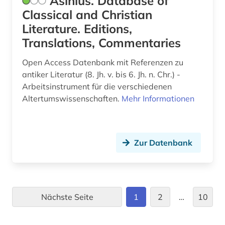
Asinius. Database of
Classical and Christian
kunsthandwerk (3)
Literature. Editions,
kunstmuseum (1)
Translations, Commentaries
kunsttechnologie (1)
Open Access Datenbank mit Referenzen zu
antiker Literatur (8. Jh. v. bis 6. Jh. n. Chr.) -
künstler (2)
Arbeitsinstrument für die verschiedenen
Altertumswissenschaften.
Mehr Informationen
künstliche intelligenz (1)
landesarchiv thüringen - staatsarchiv gotha
(1)
Zur Datenbank
landeskunde (2)
landschaftsarchitektur (1)
lateinamerika (1)
Nächste Seite
1
2
…
10
lehramt (1)