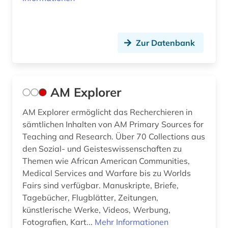
elektrotechnik (1)
elsass (1)
Zur Datenbank
england (2)
englisch (1)
AM Explorer
entwicklung (1)
AM Explorer ermöglicht das Recherchieren in
entwicklungspolitik (1)
sämtlichen Inhalten von AM Primary Sources for
Teaching and Research. Über 70 Collections aus
enzyklopädie (1)
den Sozial- und Geisteswissenschaften zu
Themen wie African American Communities,
erfurt (1)
Medical Services and Warfare bis zu Worlds
Fairs sind verfügbar. Manuskripte, Briefe,
erziehungswesen (1)
Tagebücher, Flugblätter, Zeitungen,
erziehungswissenschaft (1)
künstlerische Werke, Videos, Werbung,
Fotografien, Kart...
Mehr Informationen