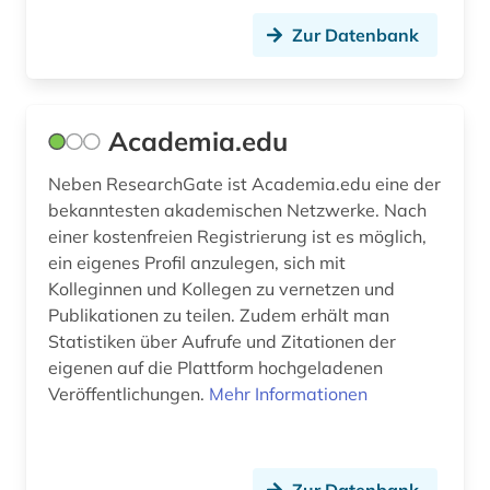
cognitive neuroscience (1)
Zur Datenbank
coworking (1)
côte divoire (1)
Academia.edu
darwin, charles | naturwissenschaftler;
biologe; geologe (1)
Neben ResearchGate ist Academia.edu eine der
bekanntesten akademischen Netzwerke. Nach
datenbank (1)
einer kostenfreien Registrierung ist es möglich,
datenschutz (1)
ein eigenes Profil anzulegen, sich mit
Kolleginnen und Kollegen zu vernetzen und
de inventoribus rerum (1)
Publikationen zu teilen. Zudem erhält man
Statistiken über Aufrufe und Zitationen der
deckenmalerei (1)
eigenen auf die Plattform hochgeladenen
dekorative kunst (1)
Veröffentlichungen.
Mehr Informationen
dendi (1)
design (3)