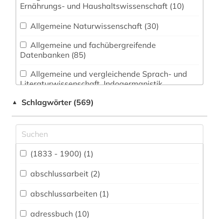
Ernährungs- und Haushaltswissenschaft (10)
Allgemeine Naturwissenschaft (30)
Allgemeine und fachübergreifende
Datenbanken (85)
Allgemeine und vergleichende Sprach- und
Literaturwissenschaft. Indogermanistik.
Außereuropäische Sprachen und Literaturen (28)
Schlagwörter (569)
▲
Anglistik. Amerikanistik (22)
Archäologie (31)
Architektur, Bauingenieur- und
(1833 - 1900) (1)
Vermessungswesen (23)
abschlussarbeit (2)
Biologie, Biotechnologie (21)
abschlussarbeiten (1)
Buch- und Bibliothekswesen,
Informationswissenschaft (40)
adressbuch (10)