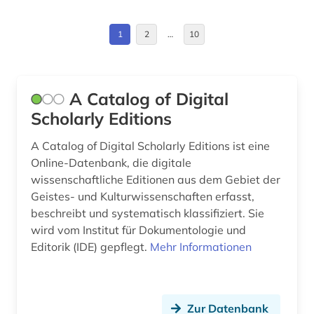
Technik (18)
Hessen (2)
asien (1)
1
2
…
10
Theologie und Religionswissenschaften (28)
Irland (1)
audio recordings (1)
Werkstoffwissenschaften und
Italien (1)
aufklärung (2)
Fertigungstechnik (14)
A Catalog of Digital
Japan (3)
aufsatzdatenbank (1)
Wirtschaftswissenschaften (27)
Scholarly Editions
Mecklenburg-Vorpommern (2)
Wissenschaftskunde, Forschung, Hochschul-,
auktionskatalog (2)
A Catalog of Digital Scholarly Editions ist eine
Museumswesen (240)
Online-Datenbank, die digitale
Niederlande (4)
ausländisches kulturgut (1)
wissenschaftliche Editionen aus dem Gebiet der
Geistes- und Kulturwissenschaften erfasst,
Niedersachsen (4)
ausstellung (1)
beschreibt und systematisch klassifiziert. Sie
Oesterreich (7)
australien (1)
wird vom Institut für Dokumentologie und
Editorik (IDE) gepflegt.
Mehr Informationen
Portugal (1)
autografen (1)
Rheinland-Pfalz (1)
bachelorarbeit (3)
Zur Datenbank
Roemisches Reich (1)