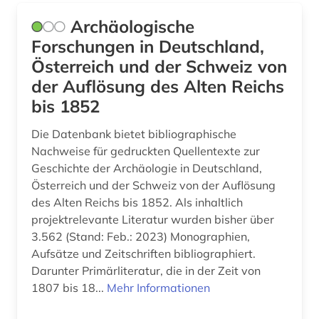
geschichte 1948 (1)
Archäologische
geschichte <1250-1550> (1)
Forschungen in Deutschland,
Österreich und der Schweiz von
geschichte <1680-1800> (1)
der Auflösung des Alten Reichs
geschichte <1701-1800> (1)
bis 1852
geschichte der naturwissenschaften (1)
Die Datenbank bietet bibliographische
Nachweise für gedruckten Quellentexte zur
geschlechterforschung (1)
Geschichte der Archäologie in Deutschland,
Österreich und der Schweiz von der Auflösung
gesundheit &amp; ernährung (1)
des Alten Reichs bis 1852. Als inhaltlich
gesundheitswissenschaften (1)
projektrelevante Literatur wurden bisher über
3.562 (Stand: Feb.: 2023) Monographien,
gießen (1)
Aufsätze und Zeitschriften bibliographiert.
Darunter Primärliteratur, die in der Zeit von
glossar (1)
1807 bis 18...
Mehr Informationen
gottfried wilhelm leibniz (1)