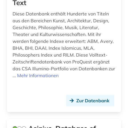
Text
kulturerbe (3)
Diese Datenbank enthält Hunderte von Titeln
aus den Bereichen Kunst, Architektur, Design,
kulturgeschichte (2)
Geschichte, Philosophie, Musik, Literatur,
kulturgut (2)
Theater und Kulturwissenschaften. Mit ihr
werden folgende Indexe erweitert: ABM, Avery,
kulturgüterschutz (1)
BHA, BHI, DAAI, Index Islamicus, MLA,
Philosophers Index und RILM. Diese Volltext-
kulturmanagement (1)
Zeitschriftendatenbank von ProQuest ergänzt
kulturpolitik (1)
das CSA Illumina-Portfolio von Datenbanken zur
...
Mehr Informationen
kulturverband (1)
kulturwissenschaften (8)
Zur Datenbank
kunst (10)
kunstgalerie (1)
kunstgeschichte (8)