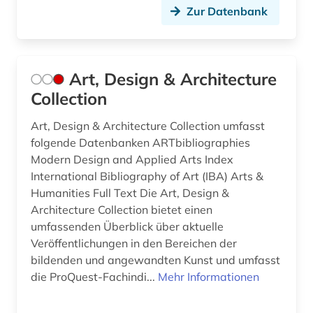
Zur Datenbank
islam (2)
italianistik (1)
Art, Design & Architecture
japan (3)
Collection
karte (1)
Art, Design & Architecture Collection umfasst
kassel (1)
folgende Datenbanken ARTbibliographies
Modern Design and Applied Arts Index
katalog (2)
International Bibliography of Art (IBA) Arts &
kirchengeschichte (1)
Humanities Full Text Die Art, Design &
Architecture Collection bietet einen
klassische archäologie (1)
umfassenden Überblick über aktuelle
Veröffentlichungen in den Bereichen der
klassische philologie (3)
bildenden und angewandten Kunst und umfasst
die ProQuest-Fachindi...
Mehr Informationen
klassische studien (2)
kolonial (1)