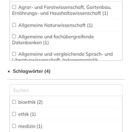
Agrar- und Forstwissenschaft, Gartenbau,
Ernährungs- und Haushaltswissenschaft (1)
Allgemeine Naturwissenschaft (1)
Allgemeine und fachübergreifende
Datenbanken (1)
Allgemeine und vergleichende Sprach- und
Literaturwissenschaft. Indogermanistik.
Außereuropäische Sprachen und Literaturen (1)
Schlagwörter (4)
▲
Architektur, Bauingenieur- und
Vermessungswesen (1)
Biologie, Biotechnologie (3)
bioethik (2)
Chemie und Pharmazie (1)
ethik (1)
Elektrotechnik, Elektronik, Nachrichtentechnik
(1)
medizin (1)