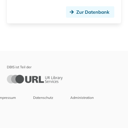
Zur Datenbank
DBIS ist Teil der
Impressum
Datenschutz
Administration