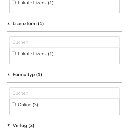
Lokale Lizenz (1)
Physik (1)
Politologie (1)
Lizenzform (1)
▲
Psychologie (1)
Soziologie (1)
Sport (1)
Lokale Lizenz (1)
Technik (1)
Formaltyp (1)
▲
Werkstoffwissenschaften und
Fertigungstechnik (1)
Wirtschaftswissenschaften (1)
Online (3
)
Verlag (2)
▼