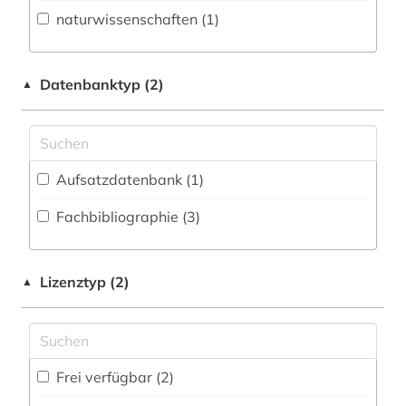
Energietechnik (1)
naturwissenschaften (1)
Geowissenschaften (1)
Datenbanktyp (2)
▲
Geschichte (1)
Gesundheitswissenschaften (1)
Informatik (1)
Aufsatzdatenbank (1
)
Maschinenbau (1)
Fachbibliographie (3
)
Mathematik (1)
Medizin (3)
Lizenztyp (2)
▲
Natur- und Umweltschutz (1)
Pädagogik (1)
Frei verfügbar (2)
Philosophie (3)