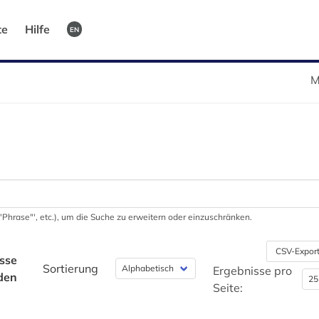
te
Hilfe
EN
M
 '"Phrase"', etc.), um die Suche zu erweitern oder einzuschränken.
CSV-Expor
sse
Sortierung
Ergebnisse pro
den
Seite: