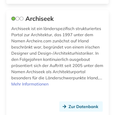
geografie (2)
geoinformationssystem (1)
Archiseek
geologie (2)
Archiseek ist ein länderspezifisch strukturiertes
Portal zur Architektur, das 1997 unter dem
geotechnik (1)
Namen Archeire.com zunächst auf Irland
geschichte (15)
beschränkt war, begründet von einem irischen
Designer und Design-/Architekturhistoriker. In
geschichte &lt;1731-1869&gt; (1)
den Folgejahren kontinuierlich ausgebaut
präsentiert sich der Auftritt seit 2005 unter dem
geschichte 1500-1800 (1)
Namen Archiseek als Architekturportal
besonders für die Länderschwerpunkte Irland,...
geschichte 1500-1900 (1)
Mehr Informationen
geschichte 1500-2000 (1)
geschichte 1600-2000 (1)
Zur Datenbank
geschichte 1880-1945 (1)