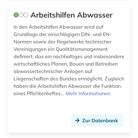
entwurf (1)
Arbeitshilfen Abwasser
ereignis (1)
In den Arbeitshilfen Abwasser wird auf
erich (1)
Grundlage der einschlägigen DIN- und EN-
essay (1)
Normen sowie der Regelwerke technischer
Vereinigungen ein Qualitätsmanagement
estland (1)
definiert, das ein nachhaltiges und insbesondere
wirtschaftliches Planen, Bauen und Betreiben
eth zürich (1)
abwassertechnischer Anlagen auf
europa (3)
Liegenschaften des Bundes ermöglicht. Zugleich
haben die Arbeitshilfen Abwasser die Funktion
explosionen (1)
eines Pflichtenheftes...
Mehr Informationen
fachportal (1)
fachzeitschrift (1)
Zur Datenbank
facility management (1)