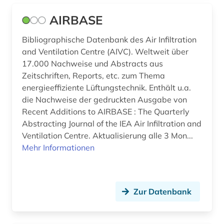
brief (1)
AIRBASE
briefsammlung (1)
Bibliographische Datenbank des Air Infiltration
brücke (1)
and Ventilation Centre (AIVC). Weltweit über
17.000 Nachweise und Abstracts aus
brückenbau (1)
Zeitschriften, Reports, etc. zum Thema
energieeffiziente Lüftungstechnik. Enthält u.a.
bundeswasserstraße (1)
die Nachweise der gedruckten Ausgabe von
bunker (2)
Recent Additions to AIRBASE : The Quarterly
Abstracting Journal of the IEA Air Infiltration and
burg (1)
Ventilation Centre. Aktualisierung alle 3 Mon...
Mehr Informationen
bühnenbild (1)
cad (2)
carbonbeton (1)
Zur Datenbank
chemie (16)