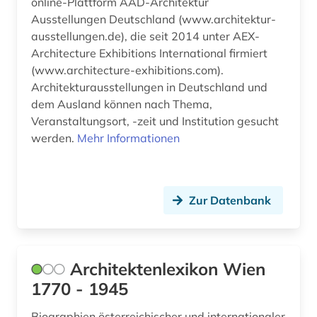
online-Plattform AAD-Architektur
großtafelbau (1)
Ausstellungen Deutschland (www.architektur-
ausstellungen.de), die seit 2014 unter AEX-
gutshof (2)
Architecture Exhibitions International firmiert
(www.architecture-exhibitions.com).
handschrift (1)
Architekturausstellungen in Deutschland und
handwerker (1)
dem Ausland können nach Thema,
Veranstaltungsort, -zeit und Institution gesucht
handwerksbetrieb (1)
werden.
Mehr Informationen
haustechnik (1)
heilpflanzen (1)
Zur Datenbank
helmstedt (1)
herzog anton ulrich museum (1)
Architektenlexikon Wien
herzog august bibliothek (1)
1770 - 1945
hirt (1)
Biographien österreichischer und internationaler