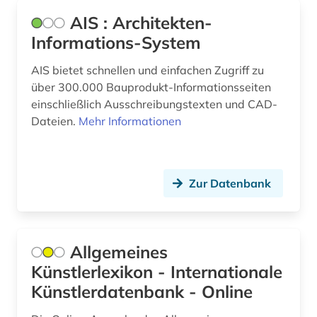
christliche kunst (2)
AIS : Architekten-
Informations-System
computersicherheit (1)
coworking (1)
AIS bietet schnellen und einfachen Zugriff zu
über 300.000 Bauprodukt-Informationsseiten
dachbegrünung (1)
einschließlich Ausschreibungstexten und CAD-
Dateien.
Mehr Informationen
ddr (1)
debatte (1)
Zur Datenbank
deckenmalerei (1)
dehio, georg | kunsthistoriker; hochschullehrer;
historiker; maler; zeichner (1)
Allgemeines
dehio-handbuch (1)
Künstlerlexikon - Internationale
denkmal (5)
Künstlerdatenbank - Online
denkmalamt (1)