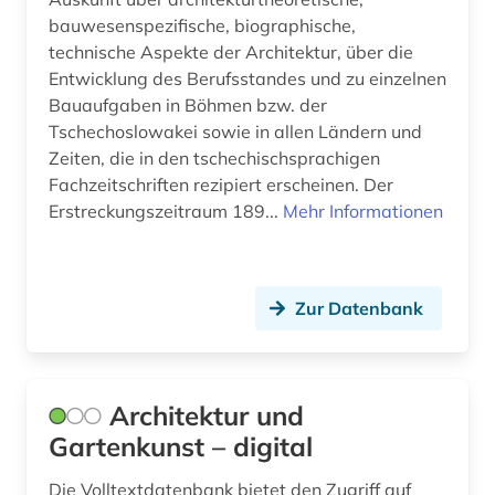
bauwesenspezifische, biographische,
innenarchitektur (4)
technische Aspekte der Architektur, über die
innenraumbegrünung (1)
Entwicklung des Berufsstandes und zu einzelnen
Bauaufgaben in Böhmen bzw. der
instandsetzung (1)
Tschechoslowakei sowie in allen Ländern und
Zeiten, die in den tschechischsprachigen
internationale kooperation (1)
Fachzeitschriften rezipiert erscheinen. Der
Erstreckungszeitraum 189...
Mehr Informationen
internationale norm (1)
inventar (2)
irland (2)
Zur Datenbank
islamische architektur (1)
islamische kunst (1)
Architektur und
iso-norm (1)
Gartenkunst – digital
israelische (1)
Die Volltextdatenbank bietet den Zugriff auf