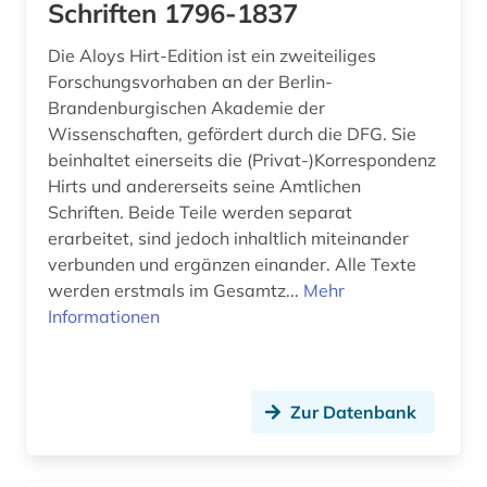
Schriften 1796-1837
digitalisierung (1)
Die Aloys Hirt-Edition ist ein zweiteiliges
Forschungsvorhaben an der Berlin-
din-norm (1)
Brandenburgischen Akademie der
diplomarbeit (1)
Wissenschaften, gefördert durch die DFG. Sie
beinhaltet einerseits die (Privat-)Korrespondenz
discovery service (1)
Hirts und andererseits seine Amtlichen
Schriften. Beide Teile werden separat
dissertation (1)
erarbeitet, sind jedoch inhaltlich miteinander
verbunden und ergänzen einander. Alle Texte
dokument (1)
werden erstmals im Gesamtz...
Mehr
dokumentenserver (1)
Informationen
druckgraphik (1)
dänemark (4)
Zur Datenbank
e-learning (1)