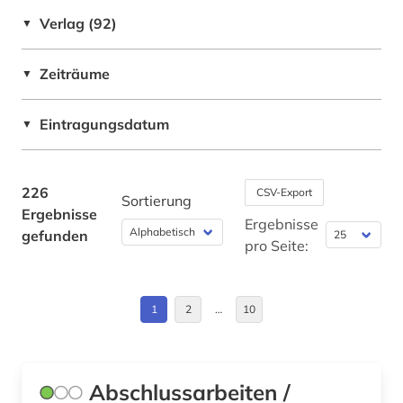
baukunst (1)
Deutschland (39)
Verlag (92)
▼
bauleistung (1)
Deutschland (DDR) (2)
Zeiträume
baumaßnahme (1)
▼
Estland (1)
bauphysik (1)
Europa (7)
Eintragungsdatum
▼
bauprodukt (2)
Frankreich (3)
baurecht (1)
Großbritannien (2)
226
CSV-Export
Sortierung
Ergebnisse
bausanierung (1)
Irland (2)
Ergebnisse
gefunden
pro Seite:
baustoff (6)
Italien (4)
baustoffe (1)
Lettland (1)
1
2
…
10
baustoffkunde (1)
Litauen (1)
bautechnik (6)
Mittelamerika (1)
Abschlussarbeiten /