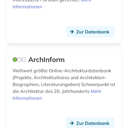
frauen (1)
Informationen
freie plattform (1)
freskomalerei (1)
Zur Datenbank
funktechnik (1)
förderverein (1)
ArchInform
galloromanistik (1)
Weltweit größte Online-Architekturdatenbank
gartenarchitekt (1)
(Projekte, Architekturbüros und Architekten-
Biographien, Literaturangaben) Schwerpunkt ist
gartenarchitektin (1)
die Architektur des 20. Jahrhunderts
Mehr
gartenbau (1)
Informationen
gartengestaltung (1)
gartenkunst (2)
Zur Datenbank