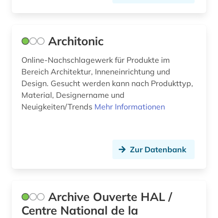
landesorganisation wien (1)
landesplanung (1)
Architonic
landschaft (1)
Online-Nachschlagewerk für Produkte im
landschaftsarchitekt (1)
Bereich Architektur, Inneneinrichtung und
landschaftsarchitektin (2)
Design. Gesucht werden kann nach Produkttyp,
Material, Designername und
landschaftsarchitektur (1)
Neuigkeiten/Trends
Mehr Informationen
landschaftsgestaltung (2)
landschaftsplanung (1)
Zur Datenbank
lateinamerika (1)
leben (1)
Archive Ouverte HAL /
leichtbau (1)
Centre National de la