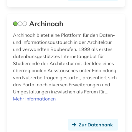
gattung (1)
gebrauchsmuster (2)
Archinoah
gebrauchsmusteranmeldung (1)
Archinoah bietet eine Plattform für den Daten-
gebrauchsmusterrecht (1)
und Informationsaustausch in der Architektur
und verwandten Bauberufen. 1999 als erstes
gebäude (4)
datenbankgestütztes Internetangebot für
Studierende der Architektur mit der Idee eines
gebäudekunde (1)
überregionalen Ausstausches unter Einbindung
gebäudelehre (1)
von Nutzerbeiträgen gestartet, präsentiert sich
das Portal nach diversen Erweiterungen und
gedenkstätte (1)
Umgestaltungen inzwischen als Forum für...
Mehr Informationen
gefahrstoff (1)
geisteswissenschaften (5)
Zur Datenbank
geodaten (2)