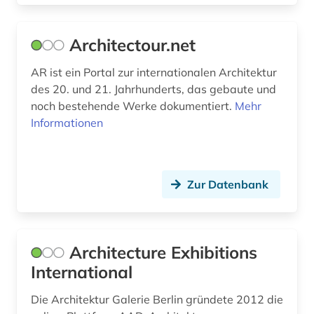
geschichte 1945 - (1)
Architectour.net
geschichte 300-1500 (1)
geschichtsbild (1)
AR ist ein Portal zur internationalen Architektur
des 20. und 21. Jahrhunderts, das gebaute und
geschützte topographien (1)
noch bestehende Werke dokumentiert.
Mehr
Informationen
gewerbliche schutzrechte (1)
gewerblicher rechtsschutz (1)
Zur Datenbank
glossar (1)
grafik (1)
graphik (1)
Architecture Exhibitions
International
graphische sammlung (1)
Die Architektur Galerie Berlin gründete 2012 die
großbritannien (1)