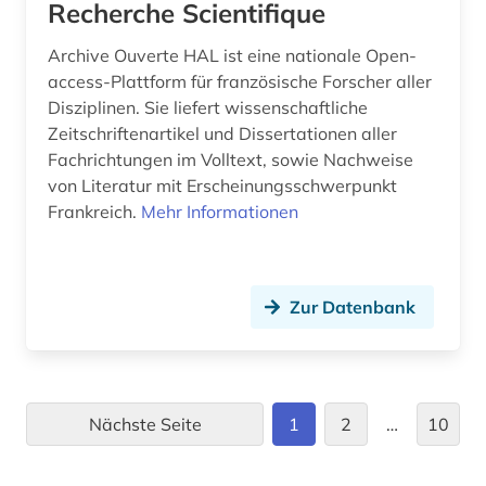
leitungsbau (1)
Recherche Scientifique
lettland (1)
Archive Ouverte HAL ist eine nationale Open-
access-Plattform für französische Forscher aller
levante (1)
Disziplinen. Sie liefert wissenschaftliche
Zeitschriftenartikel und Dissertationen aller
liegenschaftsverwaltung (1)
Fachrichtungen im Volltext, sowie Nachweise
litauen (1)
von Literatur mit Erscheinungsschwerpunkt
Frankreich.
Mehr Informationen
literatur (2)
luftbild (2)
Zur Datenbank
luftnachrichtendienst (1)
luise (1)
län blekinge (1)
Nächste Seite
1
2
…
10
län halland (1)