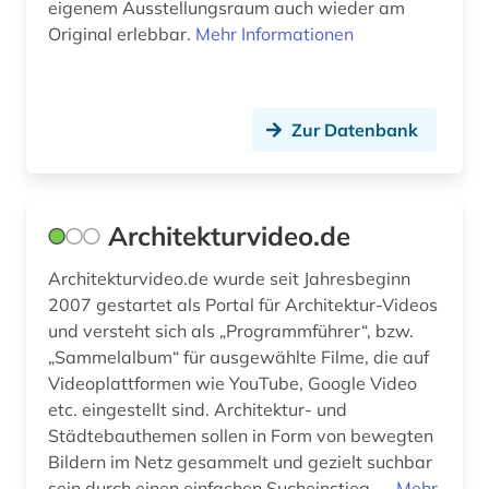
eigenem Ausstellungsraum auch wieder am
Original erlebbar.
Mehr Informationen
kulturgeschichte (1)
kulturgut (3)
Zur Datenbank
kulturwissenschaften (1)
kunst (11)
kunst am bau (1)
Architekturvideo.de
kunstführer (1)
Architekturvideo.de wurde seit Jahresbeginn
2007 gestartet als Portal für Architektur-Videos
kunstgeschichte (4)
und versteht sich als „Programmführer“, bzw.
kunsthandwerk (2)
„Sammelalbum“ für ausgewählte Filme, die auf
Videoplattformen wie YouTube, Google Video
kunsthistoriker (1)
etc. eingestellt sind. Architektur- und
Städtebauthemen sollen in Form von bewegten
kunsthistorikerin (1)
Bildern im Netz gesammelt und gezielt suchbar
sein durch einen einfachen Sucheinstieg. ...
Mehr