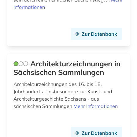
kunstmuseum (1)
Informationen
kunstsammlung (1)
kunstwerk (3)
Zur Datenbank
kurzfilm (1)
köln (1)
Architekturzeichnungen in
künste (1)
Sächsischen Sammlungen
künstler (3)
Architekturzeichnungen des 16. bis 18.
künstler:in (1)
Jahrhunderts - insbesondere zur Kunst- und
Architekturgeschichte Sachsens - aus
künstlerin (1)
sächsischen Sammlungen
Mehr Informationen
künstlerisches material (1)
landeskunde (2)
Zur Datenbank