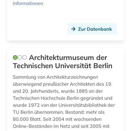
Informationen
katastrophenschutz (1)
kirchenbau (2)
Zur Datenbank
klimatechnik (1)
kloster (1)
Architekturmuseum der
kommunalwissenschaft (1)
Technischen Universität Berlin
konservierung (1)
Sammlung von Architekturzeichnungen
kopenhagen (1)
überwiegend preußischer Architekten des 19.
und 20. Jahrhunderts, wurde 1885 an der
kultur (4)
Technischen Hochschule Berlin gegründet und
wurde 1972 von der Universitätsbibliothek der
kulturdenkmal (1)
TU Berlin übernommen. Bestand: mehr als
kulturelles erbe (1)
80.000 Blatt. Seit 2004 mit wachsenden
Online-Beständen im Netz und seit 2005 mit
kulturerbe (2)