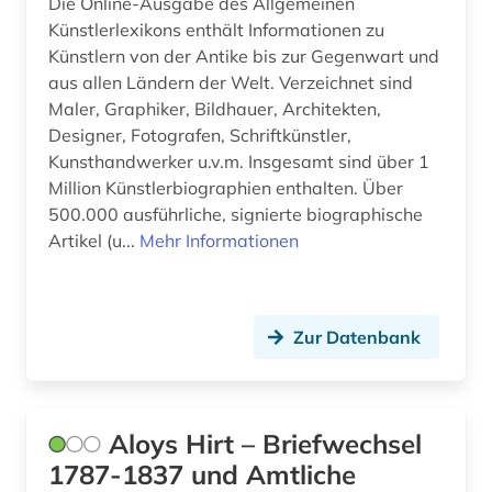
Die Online-Ausgabe des Allgemeinen
Künstlerlexikons enthält Informationen zu
denkmalpflege (6)
Künstlern von der Antike bis zur Gegenwart und
aus allen Ländern der Welt. Verzeichnet sind
denkmalschutz (3)
Maler, Graphiker, Bildhauer, Architekten,
design (7)
Designer, Fotografen, Schriftkünstler,
Kunsthandwerker u.v.m. Insgesamt sind über 1
designerin (1)
Million Künstlerbiographien enthalten. Über
500.000 ausführliche, signierte biographische
designregister (1)
Artikel (u...
Mehr Informationen
deutschland (8)
deutschland (ddr) (1)
Zur Datenbank
digital humanities (1)
digitale karte (1)
Aloys Hirt – Briefwechsel
digitalisat (1)
1787-1837 und Amtliche
digitalisierte literatur (1)