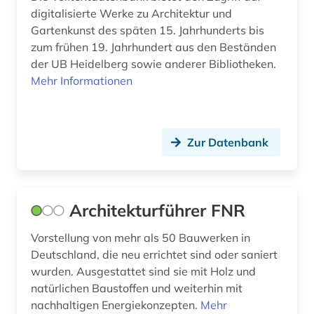
digitalisierte Werke zu Architektur und
italien (2)
Gartenkunst des späten 15. Jahrhunderts bis
zum frühen 19. Jahrhundert aus den Beständen
juden (1)
der UB Heidelberg sowie anderer Bibliotheken.
jüdisch (1)
Mehr Informationen
kalksandstein (1)
kanalisation (1)
Zur Datenbank
karl friedrich (1)
karten (3)
Architekturführer FNR
kartographie (2)
Vorstellung von mehr als 50 Bauwerken in
kassel (1)
Deutschland, die neu errichtet sind oder saniert
wurden. Ausgestattet sind sie mit Holz und
katalog (3)
natürlichen Baustoffen und weiterhin mit
nachhaltigen Energiekonzepten.
Mehr
kataster (1)