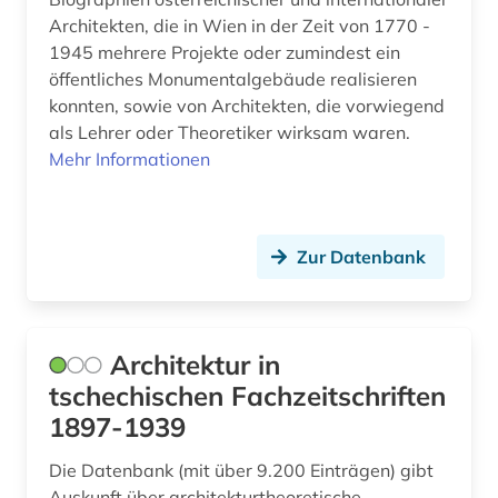
Architekten, die in Wien in der Zeit von 1770 -
historische karte (1)
1945 mehrere Projekte oder zumindest ein
historische persönlichkeit (1)
öffentliches Monumentalgebäude realisieren
konnten, sowie von Architekten, die vorwiegend
historischer garten (2)
als Lehrer oder Theoretiker wirksam waren.
Mehr Informationen
historischer park (1)
hochschulschrift (1)
holzbau (2)
Zur Datenbank
holzbearbeitung (1)
holzrahmenbau (1)
Architektur in
tschechischen Fachzeitschriften
immobilienwirtschaft (1)
1897-1939
innearchitektur (1)
Die Datenbank (mit über 9.200 Einträgen) gibt
innenarchitektin (1)
Auskunft über architekturtheoretische,