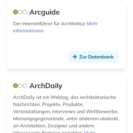
facility-management (1)
Arcguide
fassadenbegrünung (1)
Der Internetführer für Architektur
Mehr
feuerwehrwesen (1)
Informationen
film (1)
finnmark (1)
Zur Datenbank
forschung (2)
forschungdaten (1)
ArchDaily
forschungsbericht (2)
ArchDaily ist ein Weblog, das architektonische
forschungsprojekt (1)
Nachrichten, Projekte, Produkte,
Veranstaltungen, Interviews und Wettbewerbe,
fotografie (3)
Meinungsgegenstände, unter anderem abdeckt,
frankreich (2)
an Architekten, Designer und andere
interessierte Parteien gerichtet.
Mehr