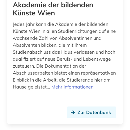
bauteil (1)
Niederlande (2)
Akademie der bildenden
Künste Wien
bauvorhaben (1)
Niedersachsen (1)
Jedes Jahr kann die Akademie der bildenden
bauwerk (3)
Norwegen (2)
Künste Wien in allen Studienrichtungen auf eine
bauwesen (8)
Oesterreich (13)
wachsende Zahl von Absolventinnen und
Absolventen blicken, die mit ihrem
bauwirtschaft (2)
Polen (2)
Studienabschluss das Haus verlassen und hoch
qualifiziert auf neue Berufs- und Lebenswege
bauzeichnung (1)
Rheinland-Pfalz (1)
zusteuern. Die Dokumentation der
bauökologie (3)
Abschlussarbeiten bietet einen repräsentativen
Russland, Sowjetunion (1)
Einblick in die Arbeit, die Studierende hier am
bayern (1)
Sachsen (1)
Hause geleistet...
Mehr Informationen
bda-preis (1)
Schweden (3)
berlin (5)
Schweiz (6)
Zur Datenbank
beschreibung (1)
Slowakei (1)