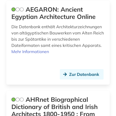
beton (2)
Suedamerika (1)
AEGARON: Ancient
betonbau (1)
Suedasien (1)
Egyptian Architecture Online
betriebssicherheit (1)
Tschechische Republik (1)
Die Datenbank enthält Architekturzeichnungen
von altägyptischen Bauwerken vom Alten Reich
bgvr (1)
Tuerkei (1)
bis zur Spätantike in verschiedenen
bibliografie (5)
USA (4)
Dateiformaten samt eines kritischen Apparats.
Mehr Informationen
bibliographie (5)
Ungarn (1)
bibliothek (2)
Zur Datenbank
bibliotheksbau (1)
bild (1)
bildarchiv (1)
AHRnet Biographical
Dictionary of British and Irish
bilddatenbank (7)
Architects 1800-1950 : From