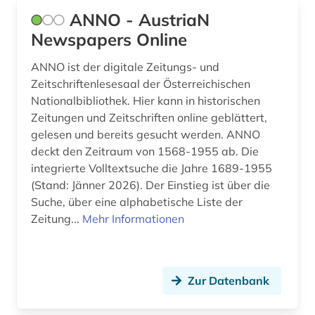
einbruchsicherung (1)
ANNO - AustriaN
elektronisches buch (4)
Newspapers Online
elektrotechnik (2)
ANNO ist der digitale Zeitungs- und
Zeitschriftenlesesaal der Österreichischen
emblem (1)
Nationalbibliothek. Hier kann in historischen
emblematik (1)
Zeitungen und Zeitschriften online geblättert,
gelesen und bereits gesucht werden. ANNO
energetische sanierung (1)
deckt den Zeitraum von 1568-1955 ab. Die
integrierte Volltextsuche die Jahre 1689-1955
energiebewusstes bauen (5)
(Stand: Jänner 2026). Der Einstieg ist über die
Suche, über eine alphabetische Liste der
energieeffizienz (2)
Zeitung...
Mehr Informationen
energieeinsparung (3)
england (1)
Zur Datenbank
englisch (1)