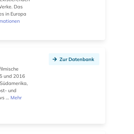
Werke. Das
es in Europa
rmationen
Zur Datenbank
filmische
45 und 2016
 Südamerika,
ost- und
s ...
Mehr