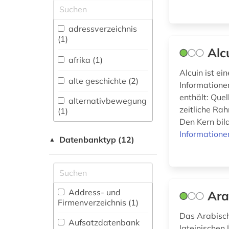
Allgemeine und
vergleichende Sprach-
und
adressverzeichnis
Literaturwissenschaft.
(1)
Indogermanistik.
Alc
Außereuropäische
afrika (1)
Sprachen und
Alcuin ist e
Literaturen (28)
alte geschichte (2)
Informatione
enthält: Que
Anglistik.
alternativbewegung
Amerikanistik (10)
zeitliche Ra
(1)
Den Kern bil
Archäologie (12)
Informatione
Datenbanktyp (12)
▲
altertumswissenschaft
Architektur,
(2)
Bauingenieur- und
Vermessungswesen (8)
anarchismus (1)
Biologie,
Address- und
anarchist (1)
Ara
Biotechnologie (12)
Firmenverzeichnis (1
)
anthologie (1)
Das Arabisch
Buch- und
Aufsatzdatenbank
lateinischen 