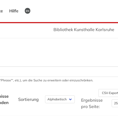
te
Hilfe
EN
Bibliothek Kunsthalle Karlsruhe
 '"Phrase"', etc.), um die Suche zu erweitern oder einzuschränken.
CSV-Expor
isse
Sortierung
Ergebnisse
nden
pro Seite: