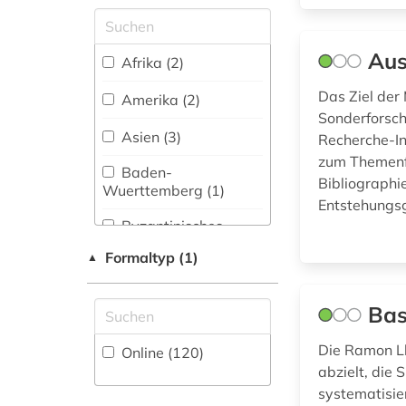
bibliothek (1)
Musikwissenschaft
Zugriff vor Ort
(12)
bibliotheksbestand
Aus
(1)
Afrika (2)
Natur- und
Umweltschutz (5)
bibliothekswesen:
Das Ziel der
Amerika (2)
biologie (1)
Sonderforsch
Pädagogik (12)
Asien (3)
Recherche-In
bibliothekswesen:
zum Themenfe
medizin (1)
Philosophie (122)
Baden-
Bibliographi
Wuerttemberg (1)
bioethik (3)
Entstehungsg
Physik (7)
Byzantinisches
biologischer landbau
Reich (1)
Politologie (28)
Formaltyp (1)
(1)
▲
Deutschland (15)
Psychologie (11)
blogportal (1)
Bas
Rechtswissenschaft
Europa (2)
brief (3)
(17)
Die Ramon Llu
Online (120
)
Frankreich (4)
briefe (2)
abzielt, die
Romanistik (11)
Griechenland
systematisie