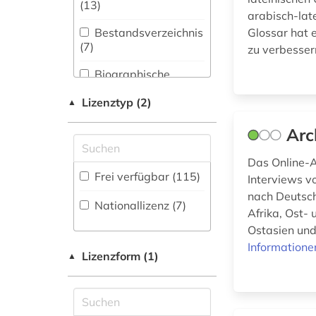
Bibliothekswesen,
(13
)
anthropologie (1)
Informationswissenschaft
arabisch-lat
(9)
Bestandsverzeichnis
Glossar hat e
anthroposophie (2)
(7
)
zu verbesser
Chemie und
arabisch (2)
Pharmazie (8)
Biographische
Datenbank (5
)
arabische
Elektrotechnik,
Lizenztyp (2)
▲
philosophie (1)
Elektronik,
Fachbibliographie
Nachrichtentechnik (3)
(39
)
Arc
arbeiterbewegung
(1)
Energietechnik (4)
Faktendatenbank (3
)
Das Online-A
Frei verfügbar (115)
architektur (1)
Interviews v
Ethnologie (13)
National-,
nach Deutsch
Regionalbibliographie
Nationallizenz (7)
archivbestand (1)
Afrika, Ost-
Geographie (16)
(1
)
Ostasien und 
argumentation (1)
Geowissenschaften
Portal (14
)
Informatione
(7)
Lizenzform (1)
▲
aristoteles (1)
Sammlung Nicht-
Germanistik.
Textueller-Materialien
assisi (1)
Niederlandistik.
(3
)
Skandinavistik (19)