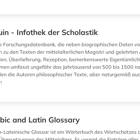
uin - Infothek der Scholastik
ine Forschungsdatenbank, die neben biographischen Daten vo
n zu den Texten der mittelalterlichen Magistri und gelehrten
llen, Überlieferung, Rezeption, bemerkenswerte Eigentümlich
hmen umfasst ungefähr das Jahrtausend von 500 bis 1500 na
den die Autoren philosophischer Texte, aber naturgemäß auch
n
bic and Latin Glossary
-Lateinische Glossar ist ein Wörterbuch des Wortschatzes 
Übersetzungen des Mittelalters. Es vereint die Einträge aller