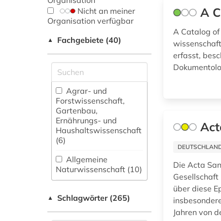
Organisation
A C
Nicht an meiner
Organisation verfügbar
A Catalog of 
Fachgebiete (40)
▲
wissenschaft
erfasst, besc
Dokumentolog
Agrar- und
Forstwissenschaft,
Gartenbau,
Ernährungs- und
Act
Haushaltswissenschaft
(6)
DEUTSCHLANDW
Allgemeine
Die Acta San
Naturwissenschaft (10)
Gesellschaft 
Allgemeine und
über diese Ep
Schlagwörter (265)
fachübergreifende
▲
insbesondere
Datenbanken (25)
Jahren von de