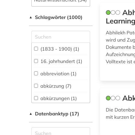
Abh
Allgemeine und
Schlagwörter (1000)
fachübergreifende
▲
Learnin
Datenbanken (1249)
Abhilekh Pata
Allgemeine und
wird und Zug
vergleichende Sprach-
Dokumente bi
und
(1833 - 1900) (1)
Literaturwissenschaft.
Aufzeichnung
Indogermanistik.
16. jahrhundert (1)
Volltexte ist
Außereuropäische
Sprachen und
abbreviation (1)
Literaturen (56)
abkürzung (7)
Anglistik.
Amerikanistik (45)
Abk
abkürzungen (1)
Archäologie (10)
Die Datenba
abschlussarbeit (2)
Datenbanktyp (17)
▲
mit kurzen E
Architektur,
abstract (1)
Bauingenieur- und
Vermessungswesen