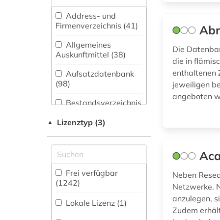
adel (1)
(18)
Address- und
adressbuch (7)
Biologie,
Firmenverzeichnis (41
)
Ab
Biotechnologie (29)
adresse (1)
Allgemeines
Die Datenban
Buch- und
Auskunftmittel (38
)
adressen (1)
die in flämis
Bibliothekswesen,
Informationswissenschaft
enthaltenen 
Aufsatzdatenbank
adressverzeichnis
(75)
(98
)
jeweiligen b
(1)
angeboten wir
Chemie und
Bestandsverzeichnis
affekt (1)
Pharmazie (21)
(158
)
Lizenztyp (3)
▲
Elektrotechnik,
african studies (1)
Biographische
Elektronik,
Datenbank (91
)
Nachrichtentechnik (15)
afrika (10)
Aca
Energietechnik (19)
Buchhandelsverzeichnis
afrikaforschung (1)
Frei verfügbar
Neben Resea
(31
)
(1242)
Netzwerke. Na
Ethnologie (24)
afrikastudien (1)
anzulegen, si
Disziplinäre
Lokale Lizenz (1)
Forschungsdatenrepositorien
Geographie (52)
Zudem erhält
(5
)
afrikawissenschaften