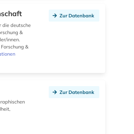
nschaft
Zur Datenbank
r die deutsche
Forschung &
ler/innen.
t Forschung &
ationen
Zur Datenbank
graphischen
heit,