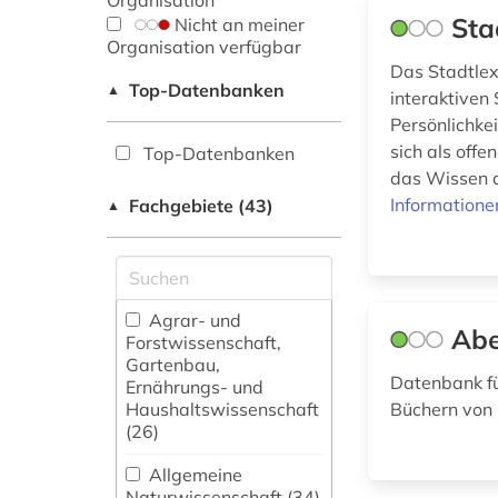
Organisation
Sta
Nicht an meiner
Organisation verfügbar
Das Stadtlexi
Top-Datenbanken
▲
interaktiven
Persönlichkei
sich als off
Top-Datenbanken
das Wissen a
Informatione
Fachgebiete (43)
▲
Agrar- und
Abe
Forstwissenschaft,
Gartenbau,
Datenbank fü
Ernährungs- und
Haushaltswissenschaft
Büchern von
(26)
Allgemeine
Naturwissenschaft (34)