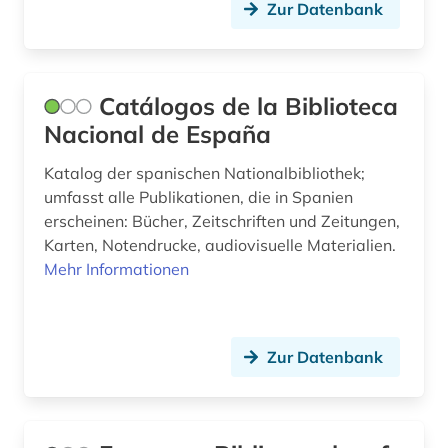
Zur Datenbank
online-publikation (2)
open access (1)
Catálogos de la Biblioteca
orientalistik (4)
Nacional de España
ort (1)
Katalog der spanischen Nationalbibliothek;
umfasst alle Publikationen, die in Spanien
osmanisches reich (1)
erscheinen: Bücher, Zeitschriften und Zeitungen,
ostasien (2)
Karten, Notendrucke, audiovisuelle Materialien.
Mehr Informationen
ostasienwissenschaft (1)
osteuropa (5)
Zur Datenbank
osteuropa-studien (1)
ostwestfalen-lippe (1)
pakistan (1)