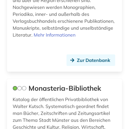
und über die Region erschienen sind.
mecklenburg (1)
Nachgewiesen werden Monographien,
Periodika, inner- und außerhalb des
mecklenburg-vorpommern (2)
Verlagsbuchhandels erschienene Publikationen,
Manuskripte, selbständige und unselbständige
medienwissenschaft (8)
Literatur.
Mehr Informationen
mexiko (1)
mexiko (1)
Zur Datenbank
mittelalter (2)
mittelamerika (1)
Monasteria-Bibliothek
mittelfranken (1)
Katalog der öffentlichen Privatbibliothek von
montenegro (2)
Walter Kutsch. Systematisch geordnet findet
mundartliteratur (1)
man Bücher, Zeitschriften und Zeitungsartikel
zum Thema Stadt Münster aus den Bereichen
musik (2)
Geschichte und Kultur, Religion, Wirtschaft,