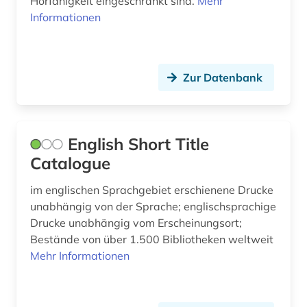
Hörfähigkeit eingeschränkt sind.
Mehr
Informationen
iberoromanistik (4)
indien (1)
inkunabel (1)
Zur Datenbank
interdisziplinäre forschung (1)
interview (1)
English Short Title
inventar (1)
Catalogue
irland (6)
im englischen Sprachgebiet erschienene Drucke
unabhängig von der Sprache; englischsprachige
islam (1)
Drucke unabhängig vom Erscheinungsort;
Bestände von über 1.500 Bibliotheken weltweit
island (1)
Mehr Informationen
israel (2)
italianistik (4)