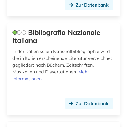
kunst (5)
Zur Datenbank
lagerstättenkunde (2)
landesgeschichte (2)
Bibliografia Nazionale
Italiana
landeskunde (35)
langspielplatte (1)
In der italienischen Nationalbibliographie wird
die in Italien erscheinende Literatur verzeichnet,
lateinamerika (6)
gegliedert nach Büchern, Zeitschriften,
Musikalien und Dissertationen.
Mehr
lausanne (1)
Informationen
lettland (4)
lexikon (1)
Zur Datenbank
libanon (1)
lied (1)