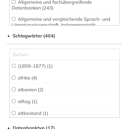
Allgemeine und fachübergreifende
Datenbanken (243)
Allgemeine und vergleichende Sprach- und
Literaturwissenschaft. Indogermanistik.
Außereuropäische Sprachen und Literaturen (9)
Schlagwörter (404)
▲
Anglistik. Amerikanistik (11)
Archäologie (0)
Architektur, Bauingenieur- und
(1859-1877) (1)
Vermessungswesen (1)
afrika (4)
Biologie, Biotechnologie (1)
albanien (2)
Buch- und Bibliothekswesen,
Informationswissenschaft (12)
alltag (1)
Chemie und Pharmazie (0)
altbestand (1)
Elektrotechnik, Elektronik, Nachrichtentechnik
altes buch (1)
Datenbanktyp (17)
▲
(0)