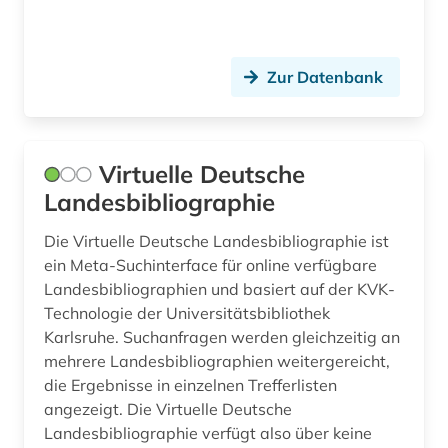
freiburg (1)
Suedosteuropa (5)
färöer (1)
Thueringen (2)
Zur Datenbank
föderation bosnien und herzegowina (2)
Tschechische Republik (9)
galloromanistik (4)
Tuerkei (3)
Virtuelle Deutsche
geisteswissenschaften (1)
USA (7)
Landesbibliographie
genf (1)
Ukraine (5)
Die Virtuelle Deutsche Landesbibliographie ist
geographie (1)
ein Meta-Suchinterface für online verfügbare
Ungarn (8)
Landesbibliographien und basiert auf der KVK-
geowissenschaften (1)
Technologie der Universitätsbibliothek
Zypern (1)
Karlsruhe. Suchanfragen werden gleichzeitig an
geschichte (30)
mehrere Landesbibliographien weitergereicht,
die Ergebnisse in einzelnen Trefferlisten
geschichte 1000-2000 (1)
angezeigt. Die Virtuelle Deutsche
geschichte 1473-1800 (1)
Landesbibliographie verfügt also über keine