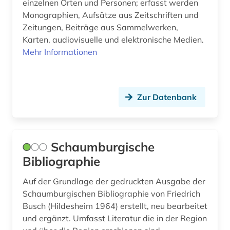
einzelnen Orten und Personen; erfasst werden
län blekinge (1)
Monographien, Aufsätze aus Zeitschriften und
Zeitungen, Beiträge aus Sammelwerken,
län gävleborg (1)
Karten, audiovisuelle und elektronische Medien.
Mehr Informationen
län västerbotten (1)
län västernorrland (1)
län östergötland (1)
Zur Datenbank
madrid (2)
maghreb (1)
Schaumburgische
makedonien (1)
Bibliographie
malediven (1)
Auf der Grundlage der gedruckten Ausgabe der
Schaumburgischen Bibliographie von Friedrich
manuskripte (1)
Busch (Hildesheim 1964) erstellt, neu bearbeitet
und ergänzt. Umfasst Literatur die in der Region
marburg <lahn> (1)