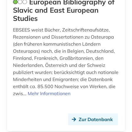
European Bibliography of
Slavic and East European
paläontologie (1)
Studies
palästina (1)
EBSEES weist Bücher, Zeitschriftenaufsätze,
patent (2)
Rezensionen und Dissertationen zu Osteuropa
(den früheren kommunistischen Ländern
pazifikregion (1)
Osteuropas) nach, die in Belgien, Deutschland,
Finnland, Frankreich, Großbritannien, den
peru (1)
Niederlanden, Österreich und der Schweiz
pfalz (1)
publiziert wurden; berücksichtigt auch nationale
Minderheiten und Emigranten; die Datenbank
pflichtexemplare (1)
enthält ca. 85.500 Nachweise von Werken, die
zwis...
Mehr Informationen
philippinen (1)
polarforschung (1)
Zur Datenbank
polen (4)