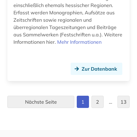
regionalbibliografie (29)
einschließlich ehemals hessischer Regionen.
Erfasst werden Monographien, Aufsätze aus
regionale geologie (2)
Zeitschriften sowie regionalen und
religion (1)
überregionalen Tageszeitungen und Beiträge
aus Sammelwerken (Festschriften u.a.). Weitere
repository &lt;informatik&gt; (1)
Informationen hier.
Mehr Informationen
rheinland <s></s> (1)
rheinland-pfalz (1)
Zur Datenbank
rio de janeiro (1)
romanische philologie (1)
romanistik (2)
Nächste Seite
1
2
…
13
rumänien (1)
russland (11)