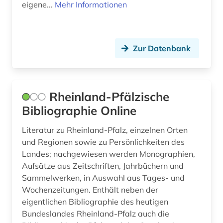
eigene...
Mehr Informationen
geschichte 1520-1944 (1)
geschichte 1700 ff. (1)
Zur Datenbank
geschichte 1945 (2)
gesellschaft (1)
graubünden (1)
Rheinland-Pfälzische
Bibliographie Online
griechenland (1)
Literatur zu Rheinland-Pfalz, einzelnen Orten
großbritannien (7)
und Regionen sowie zu Persönlichkeiten des
grundwasser (1)
Landes; nachgewiesen werden Monographien,
Aufsätze aus Zeitschriften, Jahrbüchern und
grönland (1)
Sammelwerken, in Auswahl aus Tages- und
Wochenzeitungen. Enthält neben der
gus (1)
eigentlichen Bibliographie des heutigen
Bundeslandes Rheinland-Pfalz auch die
gälisch (1)