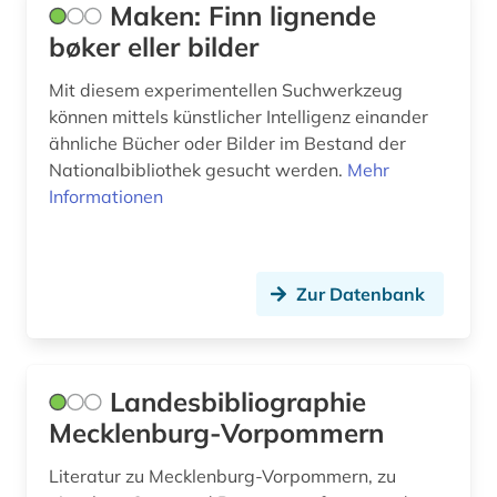
Maken: Finn lignende
lieferbares buch (1)
bøker eller bilder
lima (1)
Mit diesem experimentellen Suchwerkzeug
linköping (1)
können mittels künstlicher Intelligenz einander
ähnliche Bücher oder Bilder im Bestand der
litauen (3)
Nationalbibliothek gesucht werden.
Mehr
Informationen
literatur (9)
literaturen und kulturen (1)
literaturwissenschaft (13)
Zur Datenbank
lituanistik (1)
lothringen (1)
Landesbibliographie
Mecklenburg-Vorpommern
lusitanistik (3)
luxemburg (2)
Literatur zu Mecklenburg-Vorpommern, zu