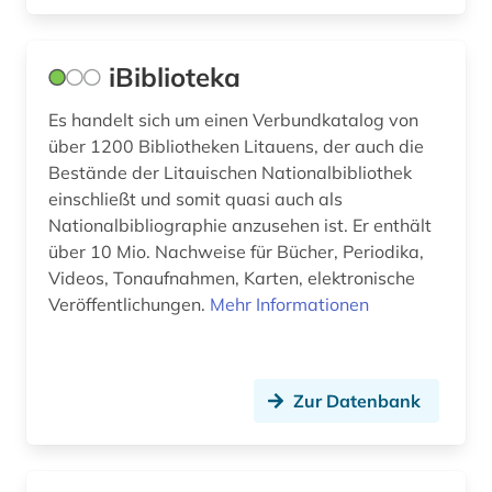
deutschland (27)
Mittelamerika (5)
die deutsche bibliothek (1)
Moldawien (3)
iBiblioteka
digitalisierung (1)
Montenegro (5)
Es handelt sich um einen Verbundkatalog von
dissertation (2)
über 1200 Bibliotheken Litauens, der auch die
Niederlande (6)
Bestände der Litauischen Nationalbibliothek
druck (2)
einschließt und somit quasi auch als
Niedersachsen (6)
Nationalbibliographie anzusehen ist. Er enthält
druckschriften (1)
Nordamerika (3)
über 10 Mio. Nachweise für Bücher, Periodika,
Videos, Tonaufnahmen, Karten, elektronische
druckwerk (28)
Nordrhein-Westfalen (8)
Veröffentlichungen.
Mehr Informationen
dänemark (2)
Norwegen (7)
elektronische bibliothek (3)
Oesterreich (10)
Zur Datenbank
elektronische publikation (1)
Osmanisches Reich (2)
elektronisches buch (1)
Ostasien (2)