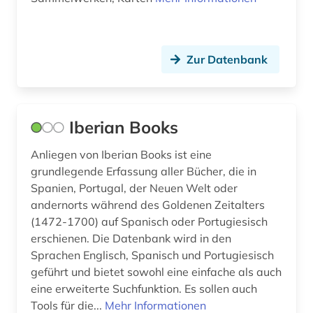
flandern (1)
Schleswig-Holstein (2)
florenz (1)
Schweden (16)
Zur Datenbank
forschung (2)
Schweiz (14)
fotografie (1)
Serbien (8)
Iberian Books
franken (2)
Skandinavien (1)
frankreich (13)
Anliegen von Iberian Books ist eine
Slowakei (7)
grundlegende Erfassung aller Bücher, die in
französisch (1)
Spanien, Portugal, der Neuen Welt oder
Slowenien (6)
andernorts während des Goldenen Zeitalters
französische landesgeschichte (1)
Spanien (10)
(1472-1700) auf Spanisch oder Portugiesisch
erschienen. Die Datenbank wird in den
französischer bibliothekenverbund (1)
Suedamerika (11)
Sprachen Englisch, Spanisch und Portugiesisch
französisches sprachgebiet (1)
geführt und bietet sowohl eine einfache als auch
Suedasien (1)
eine erweiterte Suchfunktion. Es sollen auch
frauenbewegung (1)
Suedostasien (3)
Tools für die...
Mehr Informationen