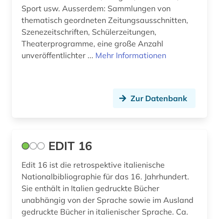
Sport usw. Ausserdem: Sammlungen von
musikalien (1)
thematisch geordneten Zeitungsausschnitten,
Szenezeitschriften, Schülerzeitungen,
musikaufnahme (1)
Theaterprogramme, eine große Anzahl
musikschrifttum (1)
unveröffentlichter ...
Mehr Informationen
musikwissenschaft (1)
münchen (1)
Zur Datenbank
münster (1)
naher osten (2)
EDIT 16
nationalbibliografie (44)
Edit 16 ist die retrospektive italienische
nationalbibliothek (14)
Nationalbibliographie für das 16. Jahrhundert.
Sie enthält in Italien gedruckte Bücher
nationale bibliotheek van nederland (1)
unabhängig von der Sprache sowie im Ausland
gedruckte Bücher in italienischer Sprache. Ca.
nationalsozialismus (1)