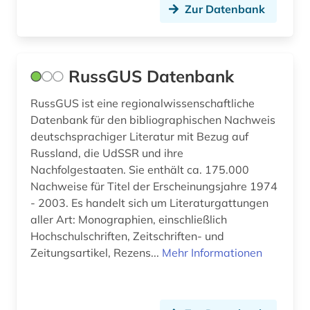
Zur Datenbank
italien (10)
italienische kunstgeschichte (1)
RussGUS Datenbank
jahrbuch (1)
RussGUS ist eine regionalwissenschaftliche
japanologie (1)
Datenbank für den bibliographischen Nachweis
japanstudien (1)
deutschsprachiger Literatur mit Bezug auf
Russland, die UdSSR und ihre
jordanien (1)
Nachfolgestaaten. Sie enthält ca. 175.000
Nachweise für Titel der Erscheinungsjahre 1974
judaistik (2)
- 2003. Es handelt sich um Literaturgattungen
juden (1)
aller Art: Monographien, einschließlich
Hochschulschriften, Zeitschriften- und
judentum (1)
Zeitungsartikel, Rezens...
Mehr Informationen
judenverfolgung (1)
jugoslawien (1)