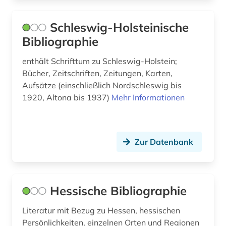
politik (1)
politikwissenschaft (1)
Schleswig-Holsteinische
Bibliographie
portugal (5)
enthält Schrifttum zu Schleswig-Holstein;
portugiesisch (1)
Bücher, Zeitschriften, Zeitungen, Karten,
prosa (1)
Aufsätze (einschließlich Nordschleswig bis
1920, Altona bis 1937)
Mehr Informationen
provinz norrbotten (1)
quellen (1)
Zur Datenbank
quellensammlung (1)
recherche (1)
recht (1)
Hessische Bibliographie
regensburg (1)
Literatur mit Bezug zu Hessen, hessischen
Persönlichkeiten, einzelnen Orten und Regionen