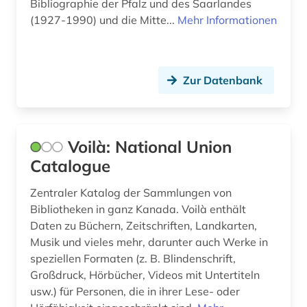
Bibliographie der Pfalz und des Saarlandes
hamburg (2)
(1927-1990) und die Mitte...
Mehr Informationen
handschrift (4)
hawaii (1)
Zur Datenbank
hebräisch (1)
hessen (2)
Voilà: National Union
hispanistik (5)
Catalogue
hispanos (1)
Zentraler Katalog der Sammlungen von
Bibliotheken in ganz Kanada. Voilà enthält
historische landeskunde (1)
Daten zu Büchern, Zeitschriften, Landkarten,
hochschulschrift (2)
Musik und vieles mehr, darunter auch Werke in
speziellen Formaten (z. B. Blindenschrift,
iberische halbinsel (1)
Großdruck, Hörbücher, Videos mit Untertiteln
usw.) für Personen, die in ihrer Lese- oder
iberoromanisch (1)