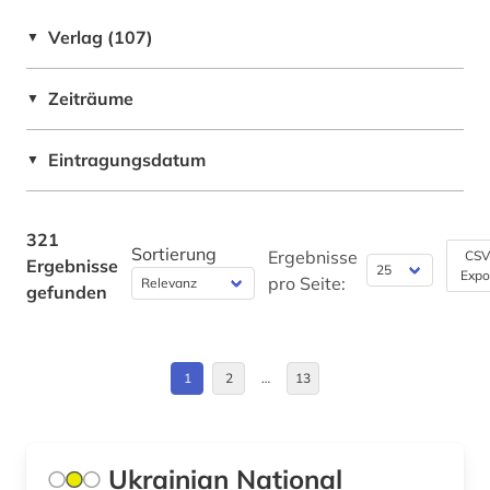
Belgien (4)
Verlag (107)
▼
bildung (1)
Berlin (1)
biografie (1)
Zeiträume
▼
Bosnien-Herzegowina (5)
biographie (2)
Brandenburg (3)
Eintragungsdatum
▼
bodensee-gebiet (1)
Bremen (2)
bohuslän (1)
Bulgarien (5)
321
Sortierung
Ergebnisse
CSV
Ergebnisse
bosnien-herzegowina (2)
Expo
Byzantinisches Reich (1)
pro Seite:
gefunden
botanik (1)
China (1)
brandenburg (1)
Daenemark (3)
1
2
…
13
brasilien (1)
Deutschland (27)
bremen (2)
Deutschland (DDR) (1)
Ukrainian National