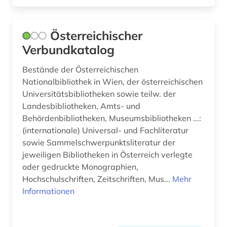
kosovo (1)
Österreichischer
kreis lippe (1)
Verbundkatalog
kriegsgeschichte (1)
Bestände der Österreichischen
krleza (1)
Nationalbibliothek in Wien, der österreichischen
Universitätsbibliotheken sowie teilw. der
kroatien (2)
Landesbibliotheken, Amts- und
Behördenbibliotheken, Museumsbibliotheken ...:
kultur (6)
(internationale) Universal- und Fachliteratur
kulturdenkmal (1)
sowie Sammelschwerpunktsliteratur der
jeweiligen Bibliotheken in Österreich verlegte
kulturerbe (1)
oder gedruckte Monographien,
Hochschulschriften, Zeitschriften, Mus...
Mehr
kulturwissenschaften (10)
Informationen
kungliga biblioteket stockholm.
roggebiblioteket (1)