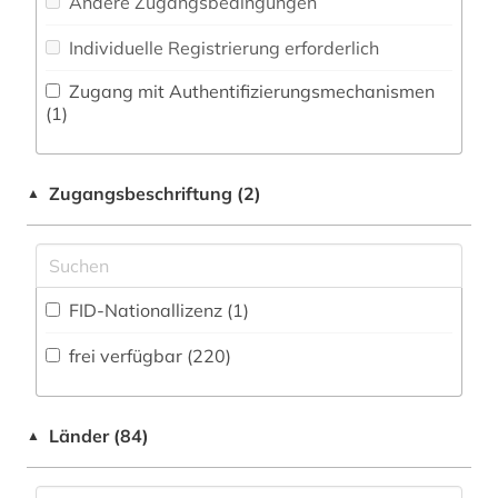
Andere Zugangsbedingungen
Rechtswissenschaft (3)
benelux (1)
Individuelle Registrierung erforderlich
Romanistik (21)
bergbau (1)
Zugang mit Authentifizierungsmechanismen
Slavistik (31)
(1)
berlin (1)
Soziologie (11)
bern (1)
Zugangsbeschriftung (2)
▲
Technik (0)
bevölkerung (1)
Testsammlung_Fachgebiet (0)
bhutan (1)
Werkstoffwissenschaften und
FID-Nationallizenz (1)
Fertigungstechnik (0)
bibiografie 1472-1700 (1)
frei verfügbar (220)
bibliografie (49)
Wirtschaftswissenschaften (3)
Wissenschaftskunde, Forschung, Hochschul-,
bibliografie 1470-1960 (1)
Museumswesen (4)
Länder (84)
▲
bibliografie 1477-1939 (1)
bibliographie (74)