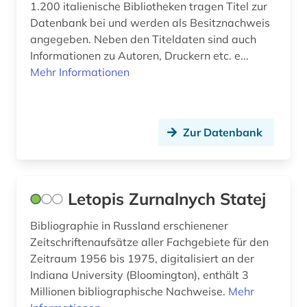
1.200 italienische Bibliotheken tragen Titel zur
natur (1)
Datenbank bei und werden als Besitznachweis
angegeben. Neben den Titeldaten sind auch
naturwissenschaft (2)
Informationen zu Autoren, Druckern etc. e...
Mehr Informationen
naturwissenschaftler (1)
nepal (1)
neuchatel (1)
Zur Datenbank
neuseeland (2)
neuzeit (1)
Letopis Zurnalnych Statej
ngor-kloster (1)
Bibliographie in Russland erschienener
Zeitschriftenaufsätze aller Fachgebiete für den
niederdeutsch (1)
Zeitraum 1956 bis 1975, digitalisiert an der
niederlande (7)
Indiana University (Bloomington), enthält 3
Millionen bibliographische Nachweise.
Mehr
niederlandistik (2)