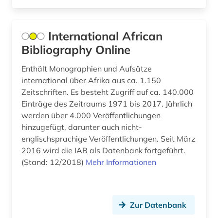
böhmische länder (2)
Italien (11)
bündnerromanisch (1)
Jugoslawien (4)
International African
chile (1)
Bibliography Online
Kanada (6)
china (1)
Korea (1)
Enthält Monographien und Aufsätze
international über Afrika aus ca. 1.150
collijn, isak | bibliothekar (1)
Kroatien (4)
Zeitschriften. Es besteht Zugriff auf ca. 140.000
darmstadt (1)
Einträge des Zeitraums 1971 bis 2017. Jährlich
Lettland (6)
werden über 4.000 Veröffentlichungen
datenbank (1)
hinzugefügt, darunter auch nicht-
Liechtenstein (1)
englischsprachige Veröffentlichungen. Seit März
delmenhorst (1)
Litauen (6)
2016 wird die IAB als Datenbank fortgeführt.
den haag (1)
(Stand: 12/2018)
Mehr Informationen
Luxemburg (1)
deutscher sprachraum (1)
Makedonien (4)
deutsches sprachgebiet (16)
Zur Datenbank
Mecklenburg-Vorpommern (4)