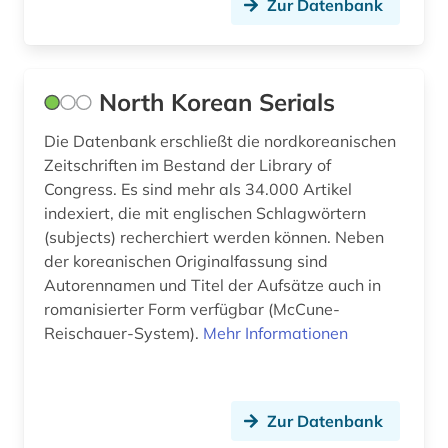
Zur Datenbank
kanada (4)
kanarische inseln (1)
North Korean Serials
kanton freiburg (1)
Die Datenbank erschließt die nordkoreanischen
karlsruhe (1)
Zeitschriften im Bestand der Library of
Congress. Es sind mehr als 34.000 Artikel
katalog (45)
indexiert, die mit englischen Schlagwörtern
katalonien (1)
(subjects) recherchiert werden können. Neben
der koreanischen Originalfassung sind
kirchenarchiv (1)
Autorennamen und Titel der Aufsätze auch in
romanisierter Form verfügbar (McCune-
kolonialreich (1)
Reischauer-System).
Mehr Informationen
komposition (1)
koninklijke bibliotheek (1)
Zur Datenbank
korea (1)