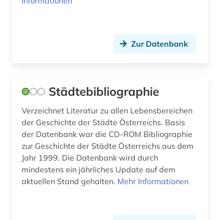
Informationen
niedersachsen (1)
niederösterreich (2)
Zur Datenbank
nordafrika (2)
nordamerika (1)
Städtebibliographie
nordirland (1)
Verzeichnet Literatur zu allen Lebensbereichen
nordkorea (1)
der Geschichte der Städte Österreichs. Basis
der Datenbank war die CD-ROM Bibliographie
nordrhein-westfalen (4)
zur Geschichte der Städte Österreichs aus dem
norwegen (8)
Jahr 1999. Die Datenbank wird durch
mindestens ein jährliches Update auf dem
oberfranken (1)
aktuellen Stand gehalten.
Mehr Informationen
oberösterreich (1)
online-katalog (1)