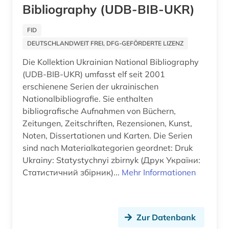
briefsammlung (1)
Bibliography (UDB-BIB-UKR)
Estland (8)
british library (1)
Finnland (7)
FID
buch (3)
DEUTSCHLANDWEIT FREI, DFG-GEFÖRDERTE LIZENZ
Frankreich (14)
Die Kollektion Ukrainian National Bibliography
buchdruck (2)
GUS (6)
(UDB-BIB-UKR) umfasst elf seit 2001
buchgeschichte &lt;fach&gt; (2)
erschienene Serien der ukrainischen
Griechenland (1)
Nationalbibliografie. Sie enthalten
buchhandel (1)
bibliografische Aufnahmen von Büchern,
Großbritannien (7)
Zeitungen, Zeitschriften, Rezensionen, Kunst,
buchproduktion (1)
Hamburg (3)
Noten, Dissertationen und Karten. Die Serien
buchwesen (1)
sind nach Materialkategorien geordnet: Druk
Hessen (3)
Ukrainy: Statystychnyi zbirnyk (Друк України:
buenos aires (1)
Статистичний збірник)...
Mehr Informationen
Irland (5)
bukarest (1)
Island (1)
bulgarien (2)
Israel (3)
Zur Datenbank