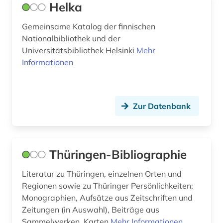
Helka
england (3)
Osteuropa (23)
englisch (2)
Gemeinsame Katalog der finnischen
Ostmitteleuropa (3)
Nationalbibliothek und der
englisches sprachgebiet (6)
Universitätsbibliothek Helsinki
Mehr
Palaestina (2)
Informationen
ennepe-ruhr-kreis (1)
Polen (7)
estland (3)
Portugal (5)
Zur Datenbank
fachdidaktik (6)
Rheinland-Pfalz (2)
fid finnisch-ugrische/uralische sprachen (1)
Rumänien (4)
fid ost-, ostmittel- und südosteuropa (2)
Thüringen-Bibliographie
Russland, Sowjetunion (13)
fid slawistik (2)
Literatur zu Thüringen, einzelnen Orten und
Saarland (3)
Regionen sowie zu Thüringer Persönlichkeiten;
finnland (7)
Sachsen (2)
Monographien, Aufsätze aus Zeitschriften und
finnougristik (1)
Zeitungen (in Auswahl), Beiträge aus
Sachsen-Anhalt (2)
Sammelwerken, Karten
Mehr Informationen