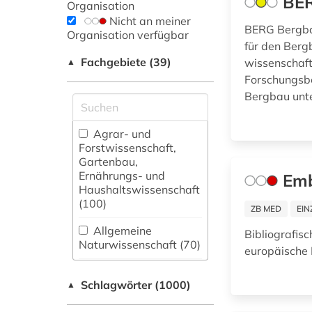
BE
Organisation
Nicht an meiner
BERG Bergbau
Organisation verfügbar
für den Berg
Fachgebiete (39)
wissenschaft
▲
Forschungsbe
Bergbau unte
Agrar- und
Forstwissenschaft,
Gartenbau,
Ernährungs- und
Em
Haushaltswissenschaft
(100)
ZB MED
EIN
Allgemeine
Bibliografis
Naturwissenschaft (70)
europäische
Allgemeine und
Schlagwörter (1000)
fachübergreifende
▲
Datenbanken (175)