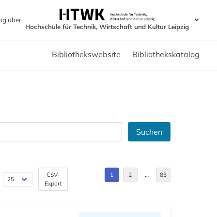
ng über
Hochschule für Technik, Wirtschaft und Kultur Leipzig
Bibliothekswebsite
Bibliothekskatalog
Suchen
CSV-
1
2
…
83
Export