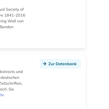
yal Society of
hive 1841-2016
oving Wall von
ießenden
Zur Datenbank
Abstracts und
r deutschen
eitschriften,
ach. Sie
hr