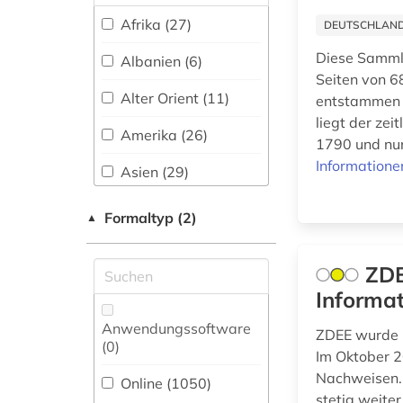
Wissenschaftskunde,
Zugriff via
Afrika (27)
DEUTSCHLANDW
alter orient (3)
Forschung, Hochschul-,
Shibboleth (14)
Museumswesen (37)
Diese Sammlu
Albanien (6)
alternativbewegung
frei verfügbar (1000)
Seiten von 6
(1)
Alter Orient (11)
entstammen 1
Nationallizenz (22)
liegt der zei
alternative (3)
Amerika (26)
1790 und nur
Nationallizenz-Login
alternative medizin
für registrierte
Informatione
Asien (29)
(2)
Einzelpersonen (16)
Australien, Ozeanien
alterssoziologie (1)
Formaltyp (2)
▲
(16)
altertum (6)
Baden-
ZDE
Wuerttemberg (4)
Informat
altertumswissenschaft
Baltikum (8)
(13)
Anwendungssoftware
ZDEE wurde i
(0
)
Bayern (7)
Im Oktober 2
altes testament (2)
Nachweisen. 
Online (1050
)
Belarus (7)
altes ägypten (1)
stetig weite