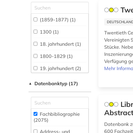
Allgemeine und
Twe
vergleichende Sprach-
und
(1859-1877) (1)
DEUTSCHLANDW
Literaturwissenschaft.
Indogermanistik.
1300 (1)
Twentieth Ce
Außereuropäische
Vereinigten 
Sprachen und
18. jahrhundert (1)
Stücke. Nebe
Literaturen (137)
Inszenierung
1800-1829 (1)
Anglistik.
Verfügung ges
Amerikanistik (100)
19. jahrhundert (2)
Mehr Informa
Archäologie (78)
1980-1989 (1)
Datenbanktyp (17)
▲
Architektur,
abbildung (1)
Bauingenieur- und
Vermessungswesen
Lib
abfallwirtschaft (1)
(85)
Abstrac
Fachbibliographie
abfluss (1)
Biologie,
(2075
)
Datenbank zu
Biotechnologie (196)
abkürzung (1)
600 Fachzeit
Address- und