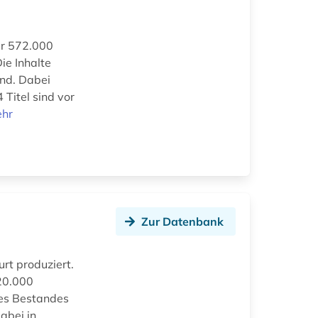
er 572.000
ie Inhalte
ind. Dabei
 Titel sind vor
hr
Zur Datenbank
rt produziert.
20.000
des Bestandes
abei in