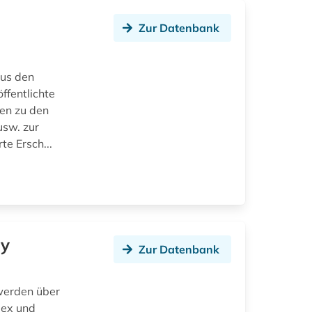
Zur Datenbank
aus den
ffentlichte
en zu den
usw. zur
te Ersch...
gy
Zur Datenbank
werden über
dex und