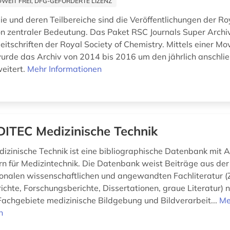
EIT FREI, DFG-GEFÖRDERTE LIZENZ
ie und deren Teilbereiche sind die Veröffentlichungen der Ro
n zentraler Bedeutung. Das Paket RSC Journals Super Arc
eitschriften der Royal Society of Chemistry. Mittels einer M
wurde das Archiv von 2014 bis 2016 um den jährlich anschl
eitert.
Mehr Informationen
ITEC Medizinische Technik
zinische Technik ist eine bibliographische Datenbank mit 
n für Medizintechnik. Die Datenbank weist Beiträge aus de
ionalen wissenschaftlichen und angewandten Fachliteratur (Z
chte, Forschungsberichte, Dissertationen, graue Literatur) n
Fachgebiete medizinische Bildgebung und Bildverarbeit...
Me
n