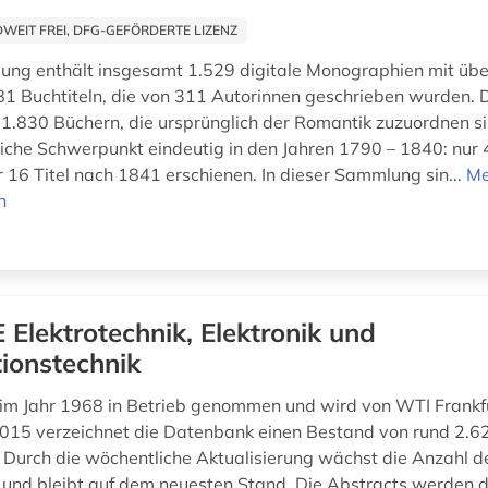
EIT FREI, DFG-GEFÖRDERTE LIZENZ
ng enthält insgesamt 1.529 digitale Monographien mit üb
81 Buchtiteln, die von 311 Autorinnen geschrieben wurden. D
.830 Büchern, die ursprünglich der Romantik zuzuordnen s
tliche Schwerpunkt eindeutig in den Jahren 1790 – 1840: nur 4
 16 Titel nach 1841 erschienen. In dieser Sammlung sin...
Me
n
 Elektrotechnik, Elektronik und
ionstechnik
m Jahr 1968 in Betrieb genommen und wird von WTI Frankfu
015 verzeichnet die Datenbank einen Bestand von rund 2.6
Durch die wöchentliche Aktualisierung wächst die Anzahl 
r und bleibt auf dem neuesten Stand. Die Abstracts werden d