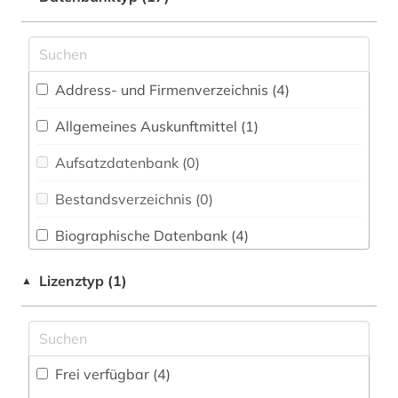
deutschland (1)
Energietechnik (0)
deutschsprachiger raum (1)
Ethnologie (0)
Address- und Firmenverzeichnis (4
)
forschung (1)
Geographie (0)
Allgemeines Auskunftmittel (1
)
forschungseinrichtung (2)
Geowissenschaften (1)
Aufsatzdatenbank (0
)
gelehrter (1)
Germanistik. Niederlandistik. Skandinavistik
(2)
Bestandsverzeichnis (0
)
globaler süden (1)
Geschichte (0)
Biographische Datenbank (4
)
klimapolitik (1)
Geschichte der Pädagogik und des
Buchhandelsverzeichnis (0
)
klimawandel (1)
Lizenztyp (1)
▲
Bildungswesens (0)
Disziplinäre Forschungsdatenrepositorien (0
)
mathematik (1)
Informatik (0)
Disziplinäre Repositorien (0
)
migration (1)
Klassische Philologie. Byzantinistik.
Frei verfügbar (4)
Mittellateinische und Neugriechische Philologie.
Fachbibliographie (0
)
naturwissenschaften (1)
Neulatein (0)