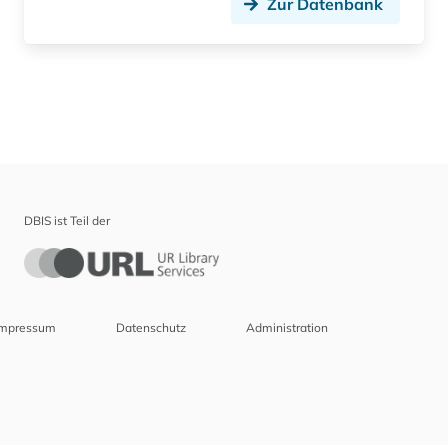
Zur Datenbank
DBIS ist Teil der
Impressum
Datenschutz
Administration