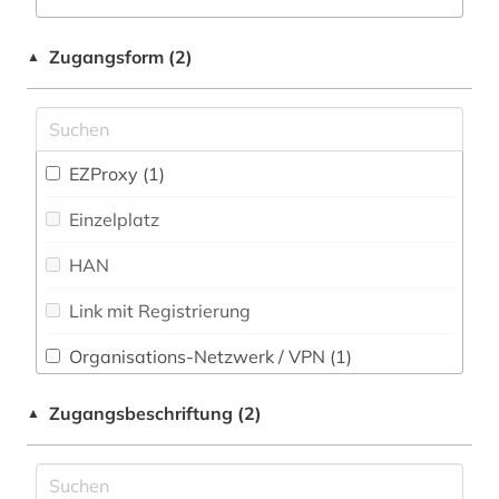
Rechtswissenschaft (0)
Zugangsform (2)
▲
Romanistik (0)
Slavistik (0)
Soziologie (0)
EZProxy (1)
Technik (1)
Einzelplatz
Testsammlung_Fachgebiet (0)
HAN
Werkstoffwissenschaften und
Link mit Registrierung
Fertigungstechnik (3)
Wirtschaftswissenschaften (0)
Organisations-Netzwerk / VPN (1)
Wissenschaftskunde, Forschung, Hochschul-,
Shibboleth
Zugangsbeschriftung (2)
▲
Museumswesen (0)
Zugriff vor Ort