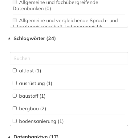
Allgemeine und fachübergreifende
Datenbanken (0)
Allgemeine und vergleichende Sprach- und
Literaturwissenschaft. Indogermanistik.
Außereuropäische Sprachen und Literaturen (0)
Schlagwörter (24)
▲
Anglistik. Amerikanistik (0)
Archäologie (0)
Architektur, Bauingenieur- und
altlast (1)
Vermessungswesen (1)
ausrüstung (1)
Biologie, Biotechnologie (1)
baustoff (1)
Buch- und Bibliothekswesen,
Informationswissenschaft (0)
bergbau (2)
Chemie und Pharmazie (0)
bodensanierung (1)
Elektrotechnik, Elektronik, Nachrichtentechnik
deponie (1)
Datenbanktyp (17)
▲
(1)