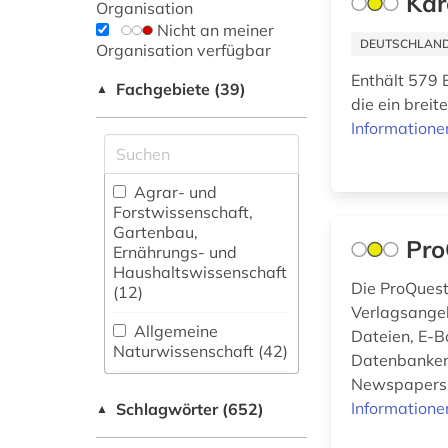
Kar
Organisation
Nicht an meiner
DEUTSCHLANDW
Organisation verfügbar
Enthält 579 
Fachgebiete (39)
▲
die ein brei
Informatione
Agrar- und
Forstwissenschaft,
Gartenbau,
Pro
Ernährungs- und
Haushaltswissenschaft
Die ProQuest
(12)
Verlagsangeb
Allgemeine
Dateien, E-B
Naturwissenschaft (42)
Datenbanken 
Newspapers, 
Allgemeine und
Informatione
Schlagwörter (652)
fachübergreifende
▲
Datenbanken (126)