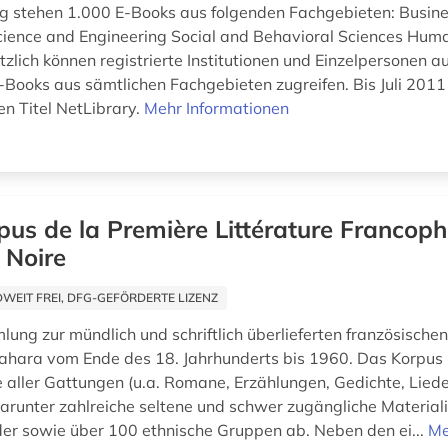
g stehen 1.000 E-Books aus folgenden Fachgebieten: Busin
ience and Engineering Social and Behavioral Sciences Huma
zlich können registrierte Institutionen und Einzelpersonen a
E-Books aus sämtlichen Fachgebieten zugreifen. Bis Juli 2011
 Titel NetLibrary.
Mehr Informationen
pus de la Première Littérature Francop
e Noire
EIT FREI, DFG-GEFÖRDERTE LIZENZ
ung zur mündlich und schriftlich überlieferten französischen
Sahara vom Ende des 18. Jahrhunderts bis 1960. Das Korpus
 aller Gattungen (u.a. Romane, Erzählungen, Gedichte, Liede
arunter zahlreiche seltene und schwer zugängliche Materiali
er sowie über 100 ethnische Gruppen ab. Neben den ei...
Me