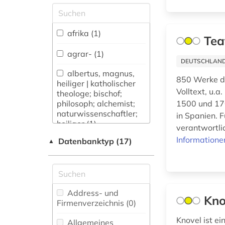
Allgemeine und
vergleichende Sprach-
und
afrika (1)
Tea
Literaturwissenschaft.
Indogermanistik.
agrar- (1)
Außereuropäische
DEUTSCHLANDW
Sprachen und
albertus, magnus,
850 Werke de
Literaturen (77)
heiliger | katholischer
Volltext, u.
theologe; bischof;
Anglistik.
philosoph; alchemist;
1500 und 170
Amerikanistik (41)
naturwissenschaftler;
in Spanien. 
heiliger (1)
verantwortli
Archäologie (24)
Informatione
Datenbanktyp (17)
▲
allgemein (1)
Architektur,
Bauingenieur- und
alte geschichte (2)
Vermessungswesen
(34)
altenpflege (1)
Address- und
Kno
Biologie,
Firmenverzeichnis (0
)
alter orient (1)
Biotechnologie (55)
Knovel ist e
Allgemeines