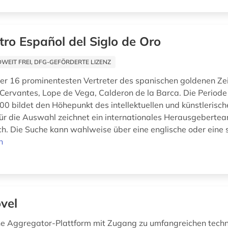
tro Español del Siglo de Oro
EIT FREI, DFG-GEFÖRDERTE LIZENZ
r 16 prominentesten Vertreter des spanischen goldenen Zei
a. Cervantes, Lope de Vega, Calderon de la Barca. Die Period
0 bildet den Höhepunkt des intellektuellen und künstlerisc
Für die Auswahl zeichnet ein internationales Herausgeberte
ch. Die Suche kann wahlweise über eine englische oder eine s
n
vel
ine Aggregator-Plattform mit Zugang zu umfangreichen tech