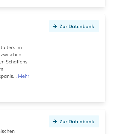
Zur Datenbank
talters im
e zwischen
hen Schaffens
am
panis...
Mehr
Zur Datenbank
nischen