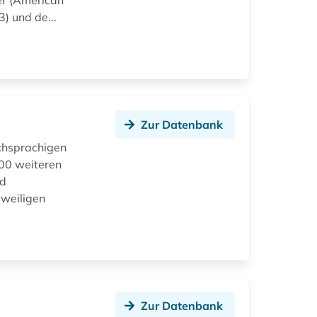
er (American
) und de...
Zur Datenbank
schsprachigen
100 weiteren
nd
eweiligen
Zur Datenbank