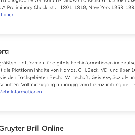
n Bibliographie von Ralph R. Shaw und Richard H. Shoemak
: A Preliminary Checklist ... 1801-1819, New York 1958-1983
tionen
bra
 größten Plattformen für digitale Fachinformationen im deut
 die Plattform Inhalte von Nomos, C.H.Beck, VDI und über 
wie den Fachgebieten Recht, Wirtschaft, Geistes-, Sozial- u
chaften. Volltextzugang abhängig vom Lizenzumfang der j
Mehr Informationen
Gruyter Brill Online