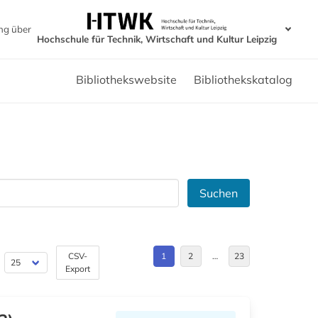
ng über
Hochschule für Technik, Wirtschaft und Kultur Leipzig
Bibliothekswebsite
Bibliothekskatalog
Suchen
CSV-
1
2
…
23
Export