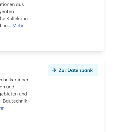
ationen aus
igenten
he Kollektion
 in...
Mehr
Zur Datenbank
echniker:innen
len und
hgebieten und
: Bautechnik
hr