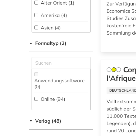
Wissenschaftskunde,
Alter Orient (1)
Zur Verfügun
Forschung, Hochschul-,
badische
Economics Sc
Museumswesen (14)
landesbibliothek (1)
Amerika (4)
Studies Zusät
kostenfreie 
behindertenarbeit
Asien (4)
(1)
Sammlung den
Australien, Ozeanien
Formaltyp (2)
▲
belgien (1)
(1)
belletristik (3)
Baden-
Wuerttemberg (1)
Cor
beneluxländer (1)
Belarus (1)
l'Afriqu
Anwendungssoftware
berufsausbildung (1)
(0
)
Belgien (1)
DEUTSCHLANDW
berufsbildung (2)
Online (94
)
China (5)
Volltextsamml
berufspädagogik (1)
südlich der 
Deutschland (31)
11.000 Texte
betriebsführung (3)
Verlag (48)
▼
Legenden), d
Europa (4)
rund 20 Länd
betriebswirtschaft