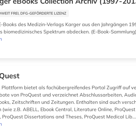
ger eBooks Collection Archiv (1997-201
EIT FREI, DFG-GEFÖRDERTE LIZENZ
E-Books des Medizin-Verlags Karger aus den Jahrgängen 19
tes biomedizinisches Spektrum abdecken. (E-Book-Sammlung
n
Quest
 Plattform bietet als fachübergreifendes Portal Zugriff auf 
ote von ProQuest und verzeichnet Abschlussarbeiten, Audi
ooks, Zeitschriften und Zeitungen. Enthalten sind auch versc
(wie z.B. ABELL, Ebook Central, Literature Online, ProQuest 
ProQuest Dissertations and Theses, ProQuest Medical Lib..
n