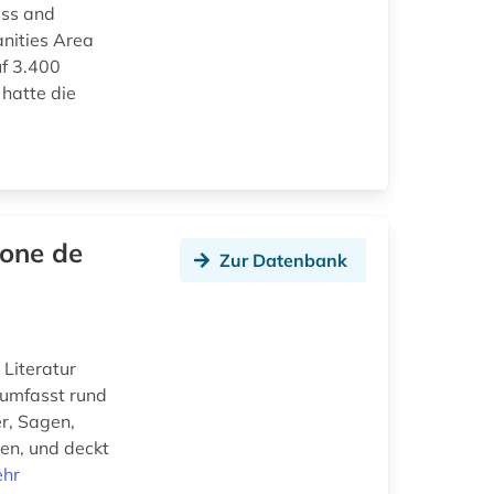
ess and
nities Area
uf 3.400
 hatte die
hone de
Zur Datenbank
 Literatur
 umfasst rund
r, Sagen,
en, und deckt
hr