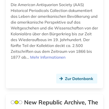
wirtschaft (1)
Die American Antiquarian Society (AAS)
Historical Periodicals Collection dokumentiert
wochenzeitschrift (2)
das Leben der amerikanischen Bevölkerung und
wörterbuch (1)
die amerikanische Perspektive auf das
Weltgeschehen und die Wissenschaften von der
zeitung (3)
Kolonialära über den Bürgerkrieg bis zur Zeit
des Wiederaufbaus im 19. Jahrhundert. Der
zionismus (1)
fünfte Teil der Kollektion deckt ca. 2.500
Zeitschriften aus dem Zeitraum von 1866 bis
1877 ab...
Mehr Informationen
Zur Datenbank
New Republic Archive, The