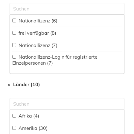
hebräisch (1)
Nationallizenz (6)
juden (1)
frei verfügbar (8)
kanada (1)
Nationallizenz (7)
katastrophen (1)
Nationallizenz-Login für registrierte
klima (1)
Einzelpersonen (7)
klimageschichte (1)
Länder (10)
klimawandel (1)
▲
kunst (1)
lateinamerika (1)
Afrika (4)
linguistik (1)
Amerika (30)
literatur (1)