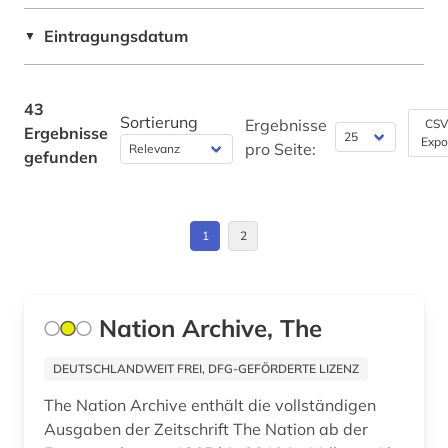
paris (1)
Eintragungsdatum
▼
politik (8)
politische presse (2)
43
Sortierung
primärquelle (1)
Ergebnisse
CSV
Ergebnisse
Expo
pro Seite:
gefunden
primärquellen (1)
quelle (1)
1
2
russland (1)
schwarze (2)
Nation Archive, The
schwarze lyrik (1)
seemann (1)
DEUTSCHLANDWEIT FREI, DFG-GEFÖRDERTE LIZENZ
The Nation Archive enthält die vollständigen
sklavenhandel (1)
Ausgaben der Zeitschrift The Nation ab der