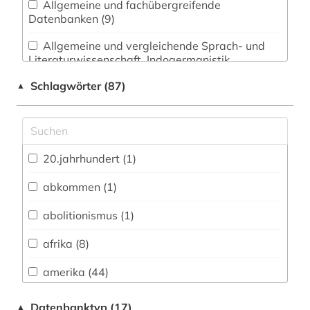
Allgemeine und fachübergreifende
Datenbanken (9)
Allgemeine und vergleichende Sprach- und
Literaturwissenschaft. Indogermanistik.
Außereuropäische Sprachen und Literaturen (2)
Schlagwörter (87)
▲
Anglistik. Amerikanistik (24)
Archäologie (0)
Architektur, Bauingenieur- und
20.jahrhundert (1)
Vermessungswesen (0)
abkommen (1)
Biologie, Biotechnologie (0)
abolitionismus (1)
Buch- und Bibliothekswesen,
Informationswissenschaft (2)
afrika (8)
Chemie und Pharmazie (0)
amerika (44)
Elektrotechnik, Elektronik, Nachrichtentechnik
amerikanische literatur (1)
Datenbanktyp (17)
▲
(0)