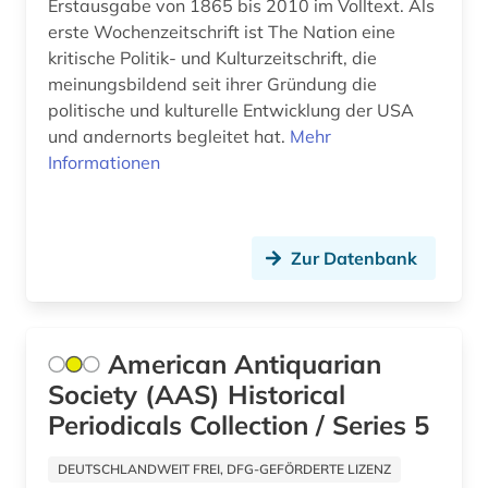
sklaverei (3)
Erstausgabe von 1865 bis 2010 im Volltext. Als
erste Wochenzeitschrift ist The Nation eine
sprachgeografie (1)
kritische Politik- und Kulturzeitschrift, die
meinungsbildend seit ihrer Gründung die
sprachvariante (1)
politische und kulturelle Entwicklung der USA
und andernorts begleitet hat.
Mehr
theater (1)
Informationen
umwelt (1)
umweltgeschichte (1)
Zur Datenbank
ureinwohner (1)
usa (16)
American Antiquarian
vietnamkrieg (1)
Society (AAS) Historical
walfang (2)
Periodicals Collection / Series 5
weltkrieg (1)
DEUTSCHLANDWEIT FREI, DFG-GEFÖRDERTE LIZENZ