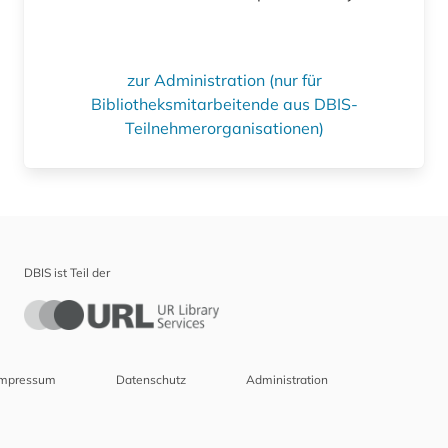
zur Administration (nur für
Bibliotheksmitarbeitende aus DBIS-
Teilnehmerorganisationen)
DBIS ist Teil der
Impressum
Datenschutz
Administration