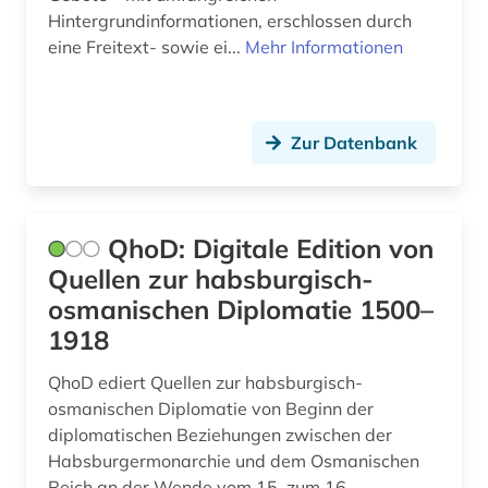
deutsch (1)
Hintergrundinformationen, erschlossen durch
eine Freitext- sowie ei...
Mehr Informationen
deutsch-deutsche grenze (1)
deutsche (1)
Zur Datenbank
deutsche demokratische republik (1)
deutsche kolonialgesellschaft (1)
deutscher alpenverein (1)
QhoD: Digitale Edition von
Quellen zur habsburgisch-
deutscher orden (1)
osmanischen Diplomatie 1500–
deutsches historisches museum (2)
1918
deutsches museum von meisterwerken der
QhoD ediert Quellen zur habsburgisch-
naturwissenschaft und technik (1)
osmanischen Diplomatie von Beginn der
diplomatischen Beziehungen zwischen der
deutsches reich (1)
Habsburgermonarchie und dem Osmanischen
deutschland (31)
Reich an der Wende vom 15. zum 16.