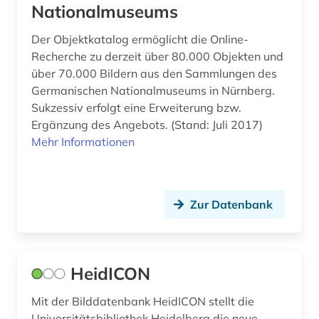
Nationalmuseums
bundesarchiv-bildarchiv (1)
Der Objektkatalog ermöglicht die Online-
bundesstiftung zur aufarbeitung der sed-
Recherche zu derzeit über 80.000 Objekten und
diktatur (1)
über 70.000 Bildern aus den Sammlungen des
Germanischen Nationalmuseums in Nürnberg.
bundeswasserstraße (1)
Sukzessiv erfolgt eine Erweiterung bzw.
bunker (2)
Ergänzung des Angebots. (Stand: Juli 2017)
Mehr Informationen
burg (1)
burkina faso (1)
Zur Datenbank
business (1)
bærum (1)
böhmen (1)
HeidICON
böhmische länder (1)
Mit der Bilddatenbank HeidICON stellt die
Universitätsbibliothek Heidelberg die neue