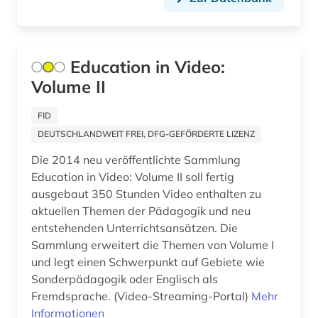
Tschechische Republik (5)
ballett (1)
Tuerkei (3)
baltikum (1)
USA (27)
Education in Video:
Volume II
banknote (1)
Ukraine (7)
barock (3)
FID
Ungarn (6)
DEUTSCHLANDWEIT FREI, DFG-GEFÖRDERTE LIZENZ
bauernhof (1)
Vatikanstadt (2)
Die 2014 neu veröffentlichte Sammlung
baum (2)
Education in Video: Volume II soll fertig
Zypern (1)
ausgebaut 350 Stunden Video enthalten zu
bautechnik (1)
aktuellen Themen der Pädagogik und neu
entstehenden Unterrichtsansätzen. Die
bauvorhaben (1)
Sammlung erweitert die Themen von Volume I
bauwerk (2)
und legt einen Schwerpunkt auf Gebiete wie
Sonderpädagogik oder Englisch als
bauzeichnung (1)
Fremdsprache. (Video-Streaming-Portal)
Mehr
Informationen