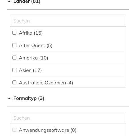
Länder (81)
▲
animationsfilm (1)
anne frank (1)
ansichtskarte (1)
Afrika (15)
ansichtspostkarte (4)
Alter Orient (5)
anthologie (3)
Amerika (10)
anthropologie (1)
Asien (17)
antifaschismus (1)
Australien, Ozeanien (4)
antike (10)
Baden-Wuerttemberg (3)
Formaltyp (3)
▲
antikensammlung (2)
Baltikum (2)
antisemitismus (motiv) (1)
Bayern (21)
Anwendungssoftware (0
)
antonio (1)
Belgien (2)