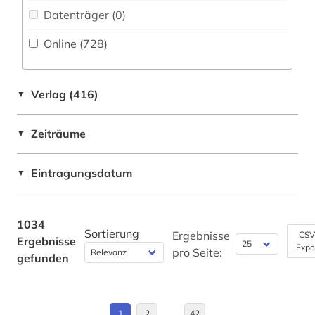
Datenträger (0
)
aquarell (2)
Berlin (3)
Online (728
)
arabisch (2)
Bosnien-Herzegowina (3)
arabische staaten (1)
Brandenburg (5)
Verlag (416)
▼
arabischer frühling (1)
Bremen (2)
arbeit (1)
Zeiträume
▼
Bulgarien (1)
arbeiterbewegung (4)
Byzantinisches Reich (2)
Eintragungsdatum
▼
architekt (2)
China (4)
architektin (1)
Daenemark (41)
1034
Sortierung
Ergebnisse
CSV
Ergebnisse
architektur (38)
Expo
Deutschland (118)
pro Seite:
gefunden
architekturgeschichte (2)
Deutschland (DDR) (16)
architekturmuseum (1)
Estland (4)
1
2
…
42