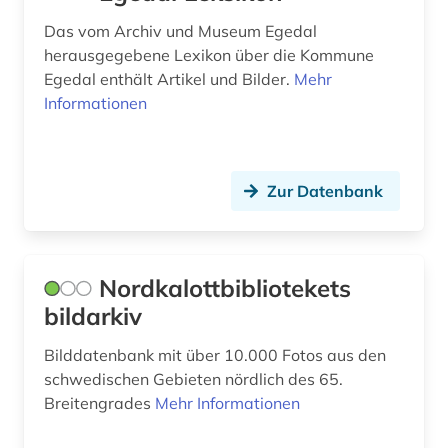
bildthema (1)
Das vom Archiv und Museum Egedal
herausgegebene Lexikon über die Kommune
bildträger (1)
Egedal enthält Artikel und Bilder.
Mehr
bildung (2)
Informationen
bildungsarbeit (1)
bildwissenschaft (1)
Zur Datenbank
biografie (3)
biographie (7)
Nordkalottbibliotekets
biologie (7)
bildarkiv
biowissenschaften (1)
Bilddatenbank mit über 10.000 Fotos aus den
schwedischen Gebieten nördlich des 65.
bismarck (1)
Breitengrades
Mehr Informationen
blauer reiter (2)