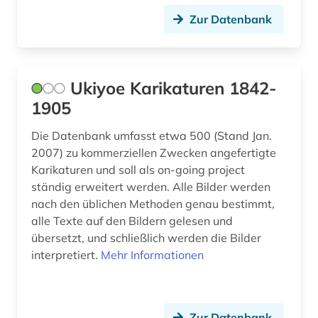
biblische motive (1)
Zur Datenbank
biblische stoffe (1)
bild (15)
Ukiyoe Karikaturen 1842-
bild motiv (1)
1905
bildarchiv (8)
Die Datenbank umfasst etwa 500 (Stand Jan.
2007) zu kommerziellen Zwecken angefertigte
bildatlas (1)
Karikaturen und soll als on-going project
bildband (2)
ständig erweitert werden. Alle Bilder werden
nach den üblichen Methoden genau bestimmt,
bildbearbeitung (2)
alle Texte auf den Bildern gelesen und
übersetzt, und schließlich werden die Bilder
bildbeschreibung (1)
interpretiert.
Mehr Informationen
bilddatenbank (47)
bildende kunst (6)
Zur Datenbank