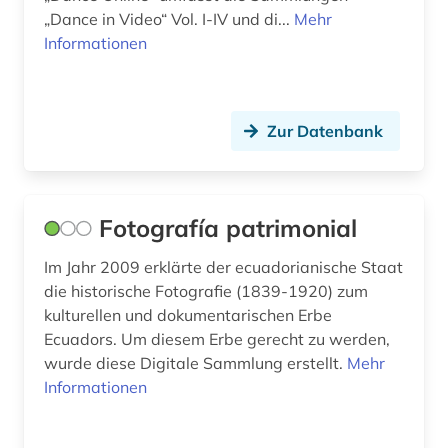
bestimmung (1)
„Dance in Video“ Vol. I-IV und di...
Mehr
Informationen
betriebswirtschaft (3)
bewässerung (1)
bibel (3)
Zur Datenbank
bibelausgabe (1)
bibliografie (4)
Fotografía patrimonial
bibliographie (4)
Im Jahr 2009 erklärte der ecuadorianische Staat
die historische Fotografie (1839-1920) zum
bibliophilie (1)
kulturellen und dokumentarischen Erbe
bibliothek (6)
Ecuadors. Um diesem Erbe gerecht zu werden,
wurde diese Digitale Sammlung erstellt.
Mehr
bibliothekswesen (1)
Informationen
biblische archäologie (1)