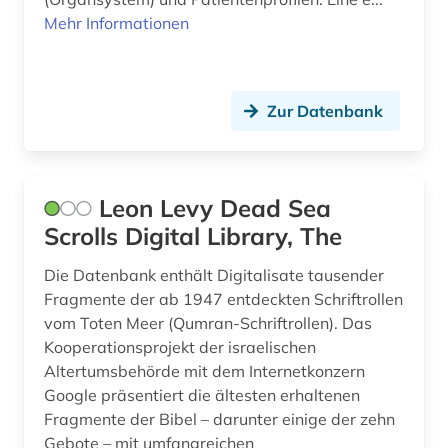
den haag (3)
Mehr Informationen
dendi (1)
denkmal (6)
Zur Datenbank
denkmalpflege (2)
depotfund (1)
Leon Levy Dead Sea
der blaue reiter (1)
Scrolls Digital Library, The
dermatologie (2)
Die Datenbank enthält Digitalisate tausender
Fragmente der ab 1947 entdeckten Schriftrollen
design (8)
vom Toten Meer (Qumran-Schriftrollen). Das
designer (1)
Kooperationsprojekt der israelischen
Altertumsbehörde mit dem Internetkonzern
designerin (1)
Google präsentiert die ältesten erhaltenen
Fragmente der Bibel – darunter einige der zehn
desktop-publishing (1)
Gebote – mit umfangreichen