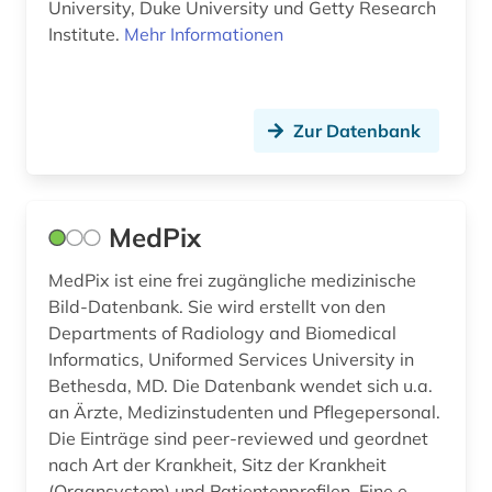
University, Duke University und Getty Research
Institute.
Mehr Informationen
darstellende kunst (3)
data science (1)
datenbank (1)
Zur Datenbank
datensammlung (1)
ddr (1)
MedPix
deckenmalerei (2)
MedPix ist eine frei zugängliche medizinische
dehio, georg | kunsthistoriker; hochschullehrer;
Bild-Datenbank. Sie wird erstellt von den
historiker; maler; zeichner (1)
Departments of Radiology and Biomedical
Informatics, Uniformed Services University in
dehio-handbuch (1)
Bethesda, MD. Die Datenbank wendet sich u.a.
an Ärzte, Medizinstudenten und Pflegepersonal.
dekorative kunst (1)
Die Einträge sind peer-reviewed und geordnet
demotisch (1)
nach Art der Krankheit, Sitz der Krankheit
(Organsystem) und Patientenprofilen. Eine e...