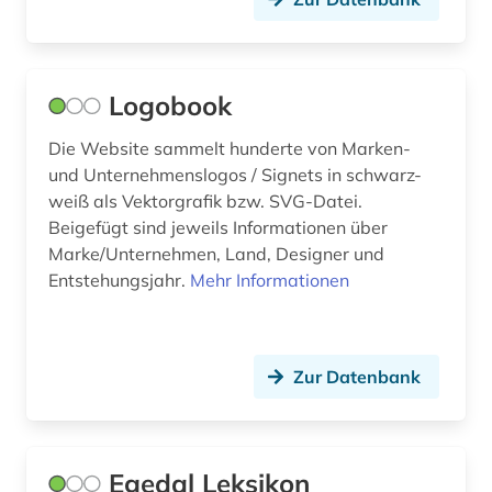
bilder (5)
bildliche darstellung (4)
Logobook
bildmaterial (1)
Die Website sammelt hunderte von Marken-
bildnis (8)
und Unternehmenslogos / Signets in schwarz-
bildnisgrafik (1)
weiß als Vektorgrafik bzw. SVG-Datei.
Beigefügt sind jeweils Informationen über
bildnismalerei (2)
Marke/Unternehmen, Land, Designer und
Entstehungsjahr.
Mehr Informationen
bildpostkarte (4)
bildsammlung (1)
bildstein (1)
Zur Datenbank
bildstock (2)
bildteppich (1)
Egedal Leksikon