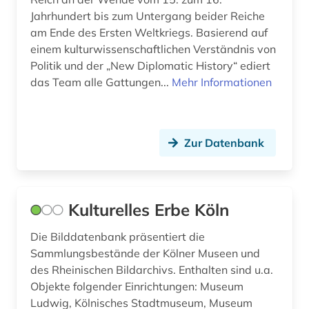
Jahrhundert bis zum Untergang beider Reiche
deutschland (1)
am Ende des Ersten Weltkriegs. Basierend auf
einem kulturwissenschaftlichen Verständnis von
deutschland (bundesrepublik) (2)
Politik und der „New Diplomatic History“ ediert
das Team alle Gattungen...
deutschland (ddr) (7)
Mehr Informationen
dia (1)
diagnose (1)
Zur Datenbank
dialekt (1)
dialektologie (1)
Kulturelles Erbe Köln
die lebensbeschreibungen der beruehmtesten
italienischen architekten (1)
Die Bilddatenbank präsentiert die
Sammlungsbestände der Kölner Museen und
differentialdiagnose (1)
des Rheinischen Bildarchivs. Enthalten sind u.a.
Objekte folgender Einrichtungen: Museum
digital database (1)
Ludwig, Kölnisches Stadtmuseum, Museum