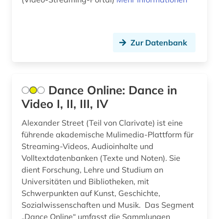
bergen (norwegen) (1)
berlin (7)
berlin-kreuzberg (1)
Zur Datenbank
berliner mauer (1)
bern (1)
Dance Online: Dance in
Video I, II, III, IV
berufliche weiterbildung (1)
Alexander Street (Teil von Clarivate) ist eine
besetzung (1)
führende akademische Mulimedia-Plattform für
bestand (2)
Streaming-Videos, Audioinhalte und
Volltextdatenbanken (Texte und Noten). Sie
bestandserhaltung (1)
dient Forschung, Lehre und Studium an
Universitäten und Bibliotheken, mit
bestandsverzeichnis (1)
Schwerpunkten auf Kunst, Geschichte,
bestattung (1)
Sozialwissenschaften und Musik. Das Segment
„Dance Online“ umfasst die Sammlungen