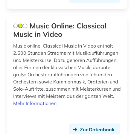
Polen (20)
augenzeugenbericht (1)
Portugal (3)
auktion (1)
Music Online: Classical
Rheinland-Pfalz (2)
Music in Video
auktionshaus (1)
Roemisches Reich (8)
Music online: Classical Music in Video enthält
auktionshäuser (1)
Rumänien (2)
2.500 Stunden Streams mit Musikaufführungen
auktionskatalog (5)
und Meisterkurse. Dazu gehören Aufführungen
Russland, Sowjetunion (19)
aller Formen der klassischen Musik, darunter
auktionspreis (1)
Saarland (1)
große Orchesteraufführungen von führenden
Orchestern sowie Kammermusik, Oratorien und
ausbildung (1)
Sachsen (5)
Solo-Auftritte, zusammen mit Meisterkursen und
Interviews mit Meistern aus der ganzen Welt.
auschwitz-prozess (1)
Sachsen-Anhalt (4)
Mehr Informationen
ausgrabung (2)
Schleswig-Holstein (4)
aussprache (2)
Schweden (82)
Zur Datenbank
ausstellung (4)