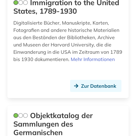
Immigration to the United
brünn (1)
States, 1789-1930
buch (3)
Digitalisierte Bücher, Manuskripte, Karten,
Fotografien and andere historische Materialien
bucheinband (2)
aus den Beständen der Bibliotheken, Archive
und Museen der Harvard University, die die
buchgeschichte (1)
Einwanderung in die USA im Zeitraum von 1789
buchgestaltung (1)
bis 1930 dokumentieren.
Mehr Informationen
buchkunst (2)
buchmalerei (2)
Zur Datenbank
buchrolle (1)
buchwissenschaft (1)
Objektkatalog der
buddhismus (2)
Sammlungen des
Germanischen
bulgarien (1)