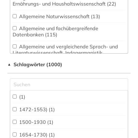
Ernährungs- und Haushaltswissenschaft (22)
Allgemeine Naturwissenschaft (13)
Allgemeine und fachübergreifende
Datenbanken (115)
Allgemeine und vergleichende Sprach- und
Literaturwissenschaft. Indogermanistik.
Außereuropäische Sprachen und Literaturen (22)
Schlagwörter (1000)
▲
Anglistik. Amerikanistik (30)
Archäologie (93)
Architektur, Bauingenieur- und
(1)
Vermessungswesen (81)
1472-1553) (1)
Biologie, Biotechnologie (44)
1500-1930 (1)
Buch- und Bibliothekswesen,
Informationswissenschaft (47)
1654-1730) (1)