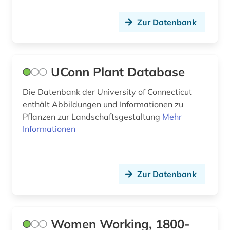
bochum (1)
Zur Datenbank
bodenkunde (1)
bollnäs (1)
UConn Plant Database
book of kells (1)
Die Datenbank der University of Connecticut
borgholm (1)
enthält Abbildungen und Informationen zu
bornholm (1)
Pflanzen zur Landschaftsgestaltung
Mehr
Informationen
bosnien-herzegowina (2)
botanik (3)
Zur Datenbank
botanischer garten (1)
brahms, johannes | komponist; pianist (1)
brahms-institut (1)
Women Working, 1800-