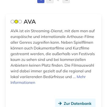
architekturzeichnung (4)
Europa (29)
archiv (19)
Finnland (9)
AVA
archival documents (1)
Frankreich (26)
AVA ist ein Streaming-Dienst, mit dem man auf
archivalien (4)
europäische und internationale Arthouse-Filme
Griechenland (1)
aller Genres zugreifen kann. Neben Spielfilmen
archive (1)
Griechenland (Altertum) (7)
können auch Dokumentarfilme und Kurzfilme
gestreamt werden, die außerhalb von Festivals
archivwesen (2)
Großbritannien (22)
kaum zu sehen sind und bei kommerziellen
archäologie (18)
Anbietern keinen Platz finden. Die Filmauswahl
Hamburg (3)
wird dabei immer gezielt auf die regional und
archäologische funde (1)
Hessen (4)
lokal variierenden Bedürfnisse und ...
Mehr
Informationen
archäologische stätte (2)
Irland (1)
archäologisches denkmal (1)
Island (6)
Zur Datenbank
aristoteles (1)
Israel (6)