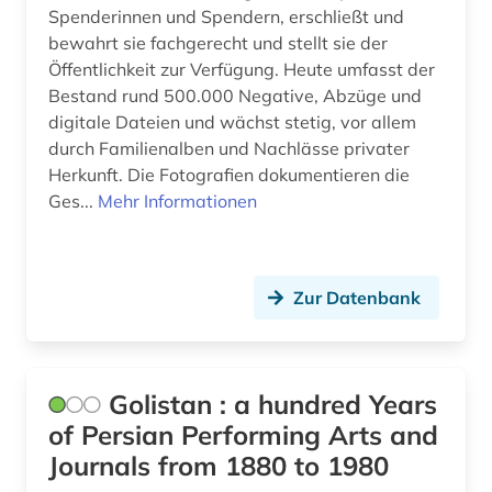
Spenderinnen und Spendern, erschließt und
chemieunterricht (1)
bewahrt sie fachgerecht und stellt sie der
Öffentlichkeit zur Verfügung. Heute umfasst der
chemischer apparatebau (1)
Bestand rund 500.000 Negative, Abzüge und
digitale Dateien und wächst stetig, vor allem
china (9)
durch Familienalben und Nachlässe privater
chirurgie (4)
Herkunft. Die Fotografien dokumentieren die
Ges...
Mehr Informationen
chorgesang (1)
chorgestühl (1)
Zur Datenbank
christian gottlob (1)
christliche kunst (3)
christliche mission (1)
Golistan : a hundred Years
of Persian Performing Arts and
chronik (2)
Journals from 1880 to 1980
coleoptera (1)