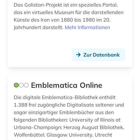
Das Golistan-Projekt ist ein spezielles Portal,
comic (2)
das ein virtuelles Museum für die darstellenden
Künste des Iran von 1880 bis 1980 im 20.
computeranimation (1)
Jahrhundert darstellt.
Mehr Informationen
computerkunst (1)
corinth (1)
Zur Datenbank
corpus (1)
courtauld institute of art <london> (1)
Emblematica Online
cranach (1)
Die digitale Emblematica-Bibliothek enthält
côte divoire (1)
1.388 frei zugängliche Digitalisate seltener und
sogar einzigartiger Emblembücher aus den
dahlbergh, erik jönsson | offizier; architekt;
zeichner; kartograf; historiker; beamter;
folgenden Bibliotheken: University of Illinois at
generalgouverneur (2)
Urbana-Champaign; Herzog August Bibliothek,
Wolfenbüttel; Glasgow University, Utrecht
darmstadt (1)