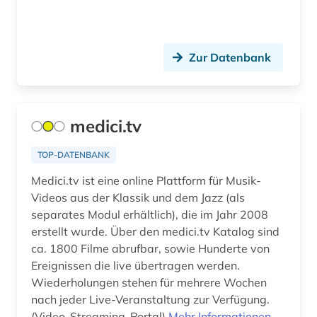
bayerisch schwaben (1)
bayerische motoren-werke (1)
Zur Datenbank
bayerische staatsgemäldesammlungen (1)
bayern (6)
bekleidung (1)
medici.tv
belgien (1)
TOP-DATENBANK
belgische fotografie (1)
Medici.tv ist eine online Plattform für Musik-
Videos aus der Klassik und dem Jazz (als
belgische kultur (1)
separates Modul erhältlich), die im Jahr 2008
erstellt wurde. Über den medici.tv Katalog sind
belgische kunst (1)
ca. 1800 Filme abrufbar, sowie Hunderte von
benin (1)
Ereignissen die live übertragen werden.
Wiederholungen stehen für mehrere Wochen
bergbau (1)
nach jeder Live-Veranstaltung zur Verfügung.
(Video-Streaming-Portal)
Mehr Informationen