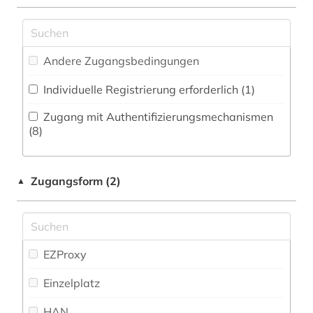
Natur- und Umweltschutz (8)
alma-tadema (1)
Pädagogik (6)
alpenverein südtirol (1)
Andere Zugangsbedingungen
Philosophie (5)
alter orient (1)
Individuelle Registrierung erforderlich (1)
Physik (7)
alternativbewegung (1)
Zugang mit Authentifizierungsmechanismen
Politologie (38)
(8)
altertum (4)
Psychologie (10)
altertumswissenschaft (1)
Zugangsform (2)
▲
Rechtswissenschaft (11)
altertumswissenschaften (3)
Romanistik (16)
altes buch (2)
Slavistik (17)
EZProxy
altes ägypten (3)
Soziologie (42)
Einzelplatz
altkarte (1)
Sport (4)
HAN
alttestamentliche wissenschaft (1)