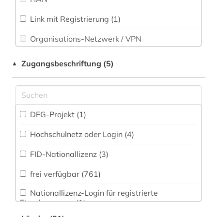
Technik (21)
Link mit Registrierung (1)
american numismatic society (1)
Theaterwissenschaft (4)
Organisations-Netzwerk / VPN
amerika (1)
Theologie und Religionswissenschaften (41)
Shibboleth (1)
amerikanische geschichte (1)
Zugangsbeschriftung (5)
▲
Werkstoffwissenschaften und
Zugriff vor Ort
amerikanistik (1)
Fertigungstechnik (14)
amsterdam (1)
Wirtschaftswissenschaften (18)
DFG-Projekt (1)
Wissenschaftskunde, Forschung, Hochschul-,
amsterdam / universität amsterdam /
bibliothek (1)
Museumswesen (27)
Hochschulnetz oder Login (4)
anarchismus (1)
FID-Nationallizenz (3)
anatomie (18)
frei verfügbar (761)
angewandte kunst (1)
Nationallizenz-Login für registrierte
Einzelpersonen (1)
angewandte wissenschaften (1)