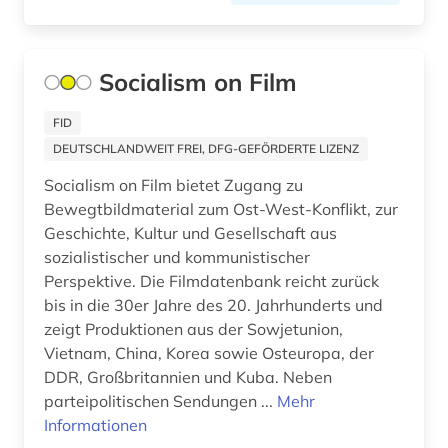
arktis (2)
Italien (14)
armenien (2)
Japan (2)
Socialism on Film
artefakte (1)
Jugoslawien (3)
FID
DEUTSCHLANDWEIT FREI, DFG-GEFÖRDERTE LIZENZ
artenvielfalt (1)
Kanada (2)
Socialism on Film bietet Zugang zu
arthur (1)
Kroatien (3)
Bewegtbildmaterial zum Ost-West-Konflikt, zur
Geschichte, Kultur und Gesellschaft aus
aruba (1)
Lettland (2)
sozialistischer und kommunistischer
asch (1)
Perspektive. Die Filmdatenbank reicht zurück
Litauen (3)
bis in die 30er Jahre des 20. Jahrhunderts und
aschach (1)
Mecklenburg-Vorpommern (3)
zeigt Produktionen aus der Sowjetunion,
Vietnam, China, Korea sowie Osteuropa, der
asien (4)
Mittelamerika (4)
DDR, Großbritannien und Kuba. Neben
astronomie (3)
parteipolitischen Sendungen ...
Mehr
Montenegro (2)
Informationen
astronomische beobachtung (1)
Niederlande (24)