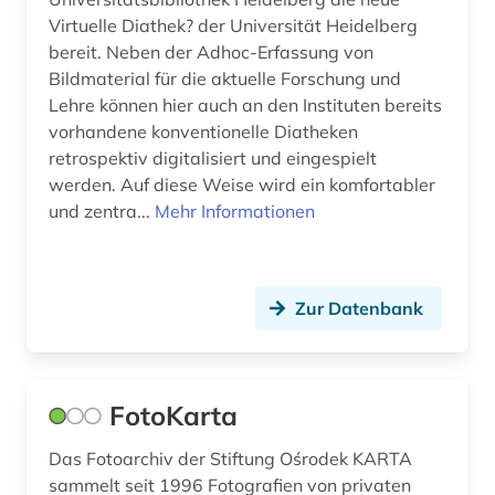
bühnenbild (1)
Virtuelle Diathek? der Universität Heidelberg
bereit. Neben der Adhoc-Erfassung von
bürgerrechtsbewegung (3)
Bildmaterial für die aktuelle Forschung und
cad (1)
Lehre können hier auch an den Instituten bereits
vorhandene konventionelle Diatheken
capello (1)
retrospektiv digitalisiert und eingespielt
werden. Auf diese Weise wird ein komfortabler
carl de (1)
und zentra...
Mehr Informationen
cartoon (1)
caspar david (3)
Zur Datenbank
charles (1)
chemical apparatus (1)
FotoKarta
chemical engineering - equipment and
supplies (1)
Das Fotoarchiv der Stiftung Ośrodek KARTA
chemie (6)
sammelt seit 1996 Fotografien von privaten