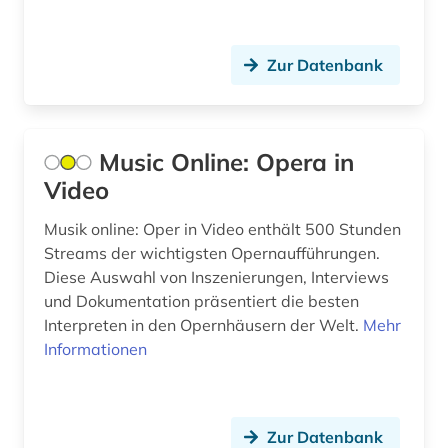
astrophysik (2)
Niedersachsen (4)
Zur Datenbank
atlas (12)
Nordamerika (3)
audio recordings (1)
Nordrhein-Westfalen (1)
audiodatei (2)
Music Online: Opera in
Norwegen (32)
Video
audiovisuelles material (1)
Oesterreich (29)
Musik online: Oper in Video enthält 500 Stunden
aufführung (6)
Osmanisches Reich (1)
Streams der wichtigsten Opernaufführungen.
Diese Auswahl von Inszenierungen, Interviews
aufklärung (1)
Ostasien (12)
und Dokumentation präsentiert die besten
aufnahme <photographie> (1)
Interpreten in den Opernhäusern der Welt.
Osteuropa (10)
Mehr
Informationen
augenchirurgie (1)
Ostmitteleuropa (3)
augenheilkunde (1)
Palaestina (1)
Zur Datenbank
augenzeuge (3)