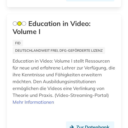
Schweiz (22)
ausstellungskatalog (1)
Serbien (4)
Education in Video:
australien (3)
Skandinavien (2)
Volume I
auswanderer (1)
Slowakei (3)
FID
auswanderung (1)
Slowenien (1)
DEUTSCHLANDWEIT FREI, DFG-GEFÖRDERTE LIZENZ
autobiografische literatur (2)
Spanien (8)
Education in Video: Volume I stellt Ressourcen
für neue und erfahrene Lehrer zur Verfügung, die
außenhandel (2)
Suedamerika (9)
ihre Kenntnisse und Fähigkeiten erweitern
außenpolitik (1)
möchten. Den Ausbildungsinstitutionen
Suedasien (2)
ermöglichen die Videos eine Verlinkung von
avantgarde (2)
Suedostasien (1)
Theorie und Praxis. (Video-Streaming-Portal)
Mehr Informationen
bad reichenhall (1)
Suedosteuropa (8)
baden-württemberg (1)
Thueringen (6)
Zur Datenbank
ballangen (1)