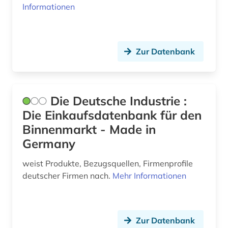
frau (1)
Informationen
färöer-inseln (1)
förderung (1)
Zur Datenbank
führer (2)
führungskraft (1)
Die Deutsche Industrie :
galerie (2)
Die Einkaufsdatenbank für den
Binnenmarkt - Made in
gedenkstätte (1)
Germany
geistesgeschichte (1)
weist Produkte, Bezugsquellen, Firmenprofile
gemeindeverwaltung (1)
deutscher Firmen nach.
Mehr Informationen
gemälde (1)
genealogie (3)
Zur Datenbank