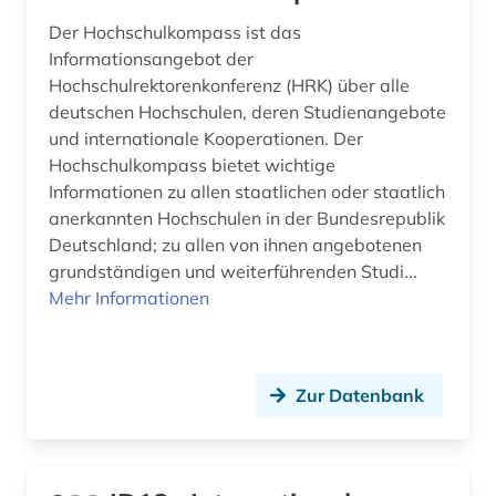
Suedostasien (1)
bundesverwaltung (1)
Der Hochschulkompass ist das
Thueringen (1)
börse (3)
Informationsangebot der
Hochschulrektorenkonferenz (HRK) über alle
Tschechische Republik (1)
cd-rom (1)
deutschen Hochschulen, deren Studienangebote
Tuerkei (1)
und internationale Kooperationen. Der
chemie (5)
Hochschulkompass bietet wichtige
USA (5)
Informationen zu allen staatlichen oder staatlich
chemikalien (1)
anerkannten Hochschulen in der Bundesrepublik
Ungarn (2)
chemische industrie (1)
Deutschland; zu allen von ihnen angebotenen
grundständigen und weiterführenden Studi...
Zypern (1)
chemisches produkt (1)
Mehr Informationen
chemnitz (2)
compliance (1)
Zur Datenbank
datenmanagement (1)
datensammlung (2)