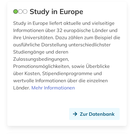
handwerksbetrieb (1)
Study in Europe
heilbehandlung (1)
Study in Europe liefert aktuelle und vielseitige
heim (1)
Informationen über 32 europäische Länder und
ihre Universitäten. Dazu zählen zum Beispiel die
heimunterbringung (1)
ausführliche Darstellung unterschiedlichster
Studiengänge und deren
hersteller (2)
Zulassungsbedingungen,
Promotionsmöglichkeiten, sowie Überblicke
hessen (4)
über Kosten, Stipendienprogramme und
hochschule (7)
wertvolle Informationen über die einzelnen
Länder.
Mehr Informationen
hochschulen (1)
hochschullehrer (2)
Zur Datenbank
hochschulwesen (1)
hospiz (1)