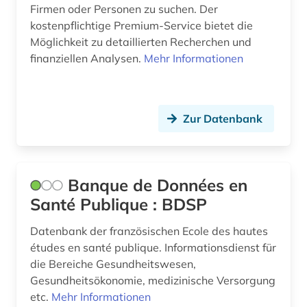
Firmen oder Personen zu suchen. Der
innearchitektur (1)
kostenpflichtige Premium-Service bietet die
Möglichkeit zu detaillierten Recherchen und
innovation (1)
finanziellen Analysen.
Mehr Informationen
institution (2)
institutionen (1)
Zur Datenbank
internationale beziehungen (1)
internationale organisation (2)
Banque de Données en
irland (2)
Santé Publique : BDSP
isbn (3)
Datenbank der französischen Ecole des hautes
island (1)
études en santé publique. Informationsdienst für
die Bereiche Gesundheitswesen,
italien (1)
Gesundheitsökonomie, medizinische Versorgung
etc.
Mehr Informationen
japan (2)