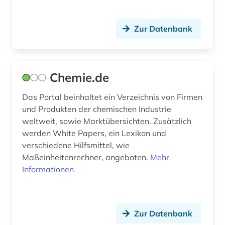
belgien (1)
Litauen (1)
bericht (1)
Zur Datenbank
Luxemburg (3)
berlin (4)
Malta (1)
beschaffung (1)
Chemie.de
Mecklenburg-Vorpommern (2)
bestand (1)
Das Portal beinhaltet ein Verzeichnis von Firmen
Mittelamerika (1)
beteiligung (1)
und Produkten der chemischen Industrie
Moldawien (1)
weltweit, sowie Marktübersichten. Zusätzlich
betrieb (1)
werden White Papers, ein Lexikon und
Monaco (2)
betriebsdaten (3)
verschiedene Hilfsmittel, wie
Maßeinheitenrechner, angeboten.
Mehr
Niederlande (4)
betriebswirtschaftslehre (1)
Informationen
Niedersachsen (2)
bezugsquelle (1)
Nordamerika (3)
bibliografie (1)
Zur Datenbank
Nordrhein-Westfalen (3)