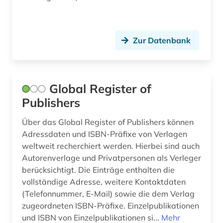
forschung (5)
forschung und lehre (1)
Zur Datenbank
forschungseinrichtung (7)
forschungseinrichtung wissenschaft technik
verzeichnis (1)
Global Register of
Publishers
forschungsförderung (1)
Über das Global Register of Publishers können
forschungsinstitut (1)
Adressdaten und ISBN-Präfixe von Verlagen
forschungsprojekt (1)
weltweit recherchiert werden. Hierbei sind auch
Autorenverlage und Privatpersonen als Verleger
forschungsstipendium (1)
berücksichtigt. Die Einträge enthalten die
vollständige Adresse, weitere Kontaktdaten
franken (1)
(Telefonnummer, E-Mail) sowie die dem Verlag
frankreich (2)
zugeordneten ISBN-Präfixe. Einzelpublikationen
und ISBN von Einzelpublikationen si...
Mehr