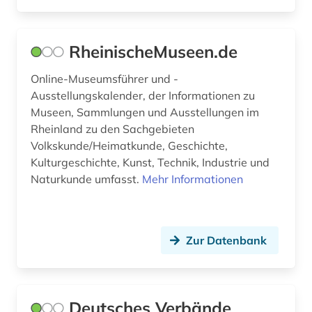
gesundheitswesen (2)
gesundheitsökonomie (1)
RheinischeMuseen.de
getränkeindustrie (1)
Online-Museumsführer und -
gewerbe (1)
Ausstellungskalender, der Informationen zu
Museen, Sammlungen und Ausstellungen im
gibraltar (1)
Rheinland zu den Sachgebieten
Volkskunde/Heimatkunde, Geschichte,
gießen (1)
Kulturgeschichte, Kunst, Technik, Industrie und
Naturkunde umfasst.
gießerei (1)
Mehr Informationen
globaler süden (1)
globalisierung (1)
Zur Datenbank
griechenland (1)
grossbetrieb (2)
Deutsches Verbände