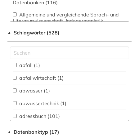
Datenbanken (116)
Allgemeine und vergleichende Sprach- und
Literaturwissenschaft. Indogermanistik.
Außereuropäische Sprachen und Literaturen (2)
Schlagwörter (528)
▲
Anglistik. Amerikanistik (0)
Archäologie (0)
Architektur, Bauingenieur- und
abfall (1)
Vermessungswesen (11)
abfallwirtschaft (1)
Biologie, Biotechnologie (4)
abwasser (1)
Buch- und Bibliothekswesen,
Informationswissenschaft (18)
abwassertechnik (1)
Chemie und Pharmazie (5)
adressbuch (101)
Elektrotechnik, Elektronik, Nachrichtentechnik
adresse (10)
Datenbanktyp (17)
▲
(3)