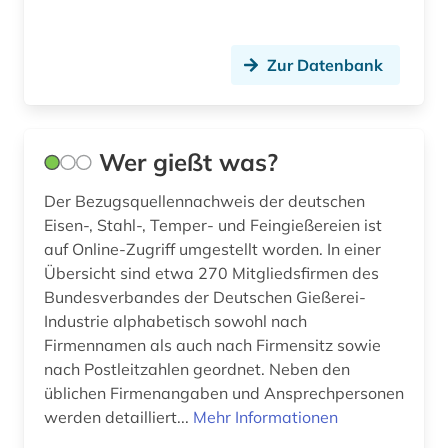
Hamburg (1)
baustoff (1)
Zur Datenbank
Hessen (4)
bautechnik (1)
Irland (3)
bauteil (1)
Island (1)
Wer gießt was?
bautzen (1)
Israel (1)
Der Bezugsquellennachweis der deutschen
bauwesen (1)
Eisen-, Stahl-, Temper- und Feingießereien ist
Italien (3)
bauwirtschaft (1)
auf Online-Zugriff umgestellt worden. In einer
Übersicht sind etwa 270 Mitgliedsfirmen des
Japan (1)
bayern (4)
Bundesverbandes der Deutschen Gießerei-
Jugoslawien (1)
Industrie alphabetisch sowohl nach
behinderung (1)
Firmennamen als auch nach Firmensitz sowie
Kroatien (1)
behörde (24)
nach Postleitzahlen geordnet. Neben den
üblichen Firmenangaben und Ansprechpersonen
Lettland (1)
behörden (1)
werden detailliert...
Mehr Informationen
Liechtenstein (2)