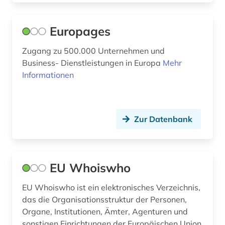
export (1)
Europages
fachhochschule (1)
Zugang zu 500.000 Unternehmen und
fachverband (1)
Business- Dienstleistungen in Europa
Mehr
facility management (1)
Informationen
fernsehsendung (1)
film (1)
Zur Datenbank
filmdatenbank (1)
filmwissenschaft (1)
EU Whoiswho
finnland (1)
EU Whoiswho ist ein elektronisches Verzeichnis,
firma (38)
das die Organisationsstruktur der Personen,
Organe, Institutionen, Ämter, Agenturen und
firmen (2)
sonstigen Einrichtungen der Europäischen Union