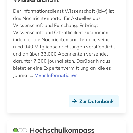
bonitätsprüfung (1)
Der Informationsdienst Wissenschaft (idw) ist
Sachsen (2)
branche (1)
das Nachrichtenportal für Aktuelles aus
Sachsen-Anhalt (1)
Wissenschaft und Forschung. Er bringt
branchenberichte (1)
Wissenschaft und Öffentlichkeit zusammen,
San Marino (1)
branchenbuch (1)
indem er die Nachrichten und Termine seiner
rund 940 Mitgliedseinrichtungen veröffentlicht
Schleswig-Holstein (1)
branchendaten (1)
und an über 33.000 Abonnenten versendet,
Schweden (2)
darunter 7.300 Journalisten. Darüber hinaus
brandenburg (2)
bietet er eine Expertenvermittlung an, die es
Schweiz (24)
brauerei (1)
Journali...
Mehr Informationen
Slowakei (1)
bremen (1)
Slowenien (1)
buchhandel (4)
Zur Datenbank
Spanien (2)
buchwesen (1)
Suedamerika (1)
bundesrepublik deutschland (1)
Hochschulkompass