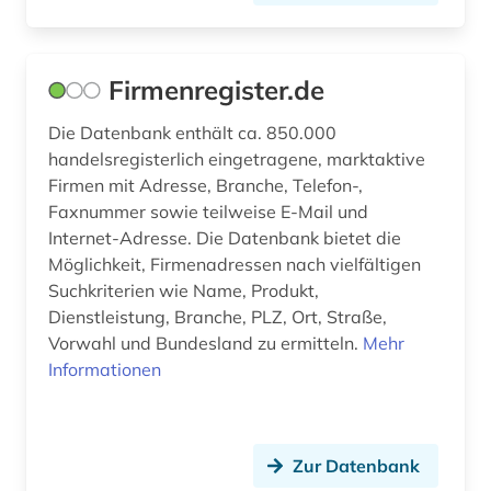
genossenschaftsregister (1)
gerichtsentscheidung (1)
Firmenregister.de
geschichte (3)
Die Datenbank enthält ca. 850.000
geschichte 1700-1800 (1)
handelsregisterlich eingetragene, marktaktive
Firmen mit Adresse, Branche, Telefon-,
geschichte 1850- (1)
Faxnummer sowie teilweise E-Mail und
geschichte 1880-2000 (1)
Internet-Adresse. Die Datenbank bietet die
Möglichkeit, Firmenadressen nach vielfältigen
geschichte 1945-2004 (1)
Suchkriterien wie Name, Produkt,
Dienstleistung, Branche, PLZ, Ort, Straße,
gesetz (2)
Vorwahl und Bundesland zu ermitteln.
Mehr
gesetzeskommentare (1)
Informationen
gesetzgebung (1)
gesundheitsfürsorge (1)
Zur Datenbank