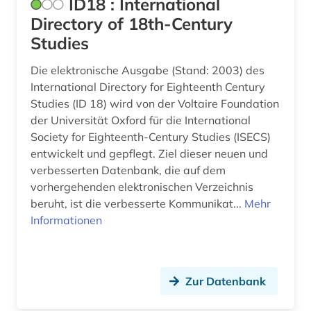
ID18 : International
denkmalpflege (1)
Directory of 18th-Century
denkmalschutz (1)
Studies
design (2)
Die elektronische Ausgabe (Stand: 2003) des
International Directory for Eighteenth Century
designer (1)
Studies (ID 18) wird von der Voltaire Foundation
der Universität Oxford für die International
designfirmen (1)
Society for Eighteenth-Century Studies (ISECS)
deutsches reich (1)
entwickelt und gepflegt. Ziel dieser neuen und
verbesserten Datenbank, die auf dem
deutsches sprachgebiet (5)
vorhergehenden elektronischen Verzeichnis
beruht, ist die verbesserte Kommunikat...
Mehr
deutschland (67)
Informationen
deutschland <bundesrepublik> (1)
deutschland elektronik adressbuch (1)
Zur Datenbank
deutschland elektrotechnische industrie
adressbuch (1)