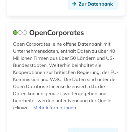
Zur Datenbank
krankenhaus (3)
kreditrisiko (1)
OpenCorporates
kultur (1)
Open Corporates, eine offene Datenbank mit
kulturelle einrichtung (1)
Unternehmensdaten, enthält Daten zu über 40
kulturgeschichte (1)
Millionen Firmen aus über 50 Ländern und US-
Bundesstaaten. Weiterhin beinhaltet sie
kulturpflanzen (1)
Kooperationen zur britischen Regierung, der EU-
Kommission und W3C. Die Daten sind unter der
kulturverband (1)
Open Database License lizensiert, d.h. die
Daten können genutzt, weitergegeben und
kulturwissenschaften (1)
bearbeitet werden unter Nennung der Quelle.
kunst (8)
(Hinwe...
Mehr Informationen
kunstgalerie (2)
kunstgeschichte (1)