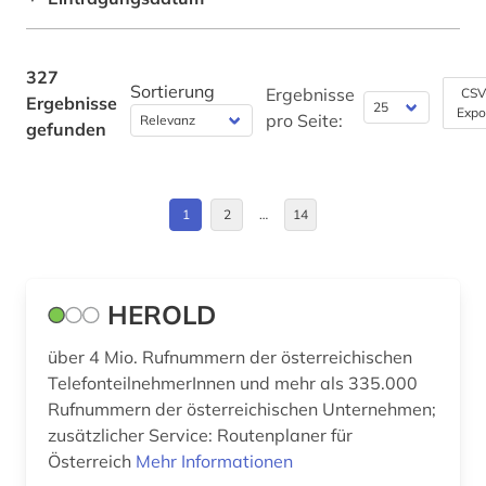
ausschreibung (1)
Bulgarien (1)
Werkstoffwissenschaften und
Fertigungstechnik (8)
ausschreibungen (1)
Daenemark (2)
327
Sortierung
Ergebnisse
CSV
Ergebnisse
aussenwirtschaft (1)
Wirtschaftswissenschaften (111)
Expo
Deutschland (112)
pro Seite:
gefunden
Wissenschaftskunde, Forschung, Hochschul-,
ausstellung (1)
Deutschland (DDR) (1)
Museumswesen (24)
baden-württemberg (3)
Estland (1)
1
2
…
14
badeort (1)
Europa (23)
bank kreditinstitut finanzdienstleistung
Finnland (2)
kreditwirtschaft (1)
HEROLD
Frankreich (4)
bauhandwerk (1)
über 4 Mio. Rufnummern der österreichischen
TelefonteilnehmerInnen und mehr als 335.000
Gibraltar (1)
bauingenieurwesen (1)
Rufnummern der österreichischen Unternehmen;
Griechenland (2)
zusätzlicher Service: Routenplaner für
bauleistung (1)
Österreich
Mehr Informationen
Großbritannien (7)
bauprodukt (2)