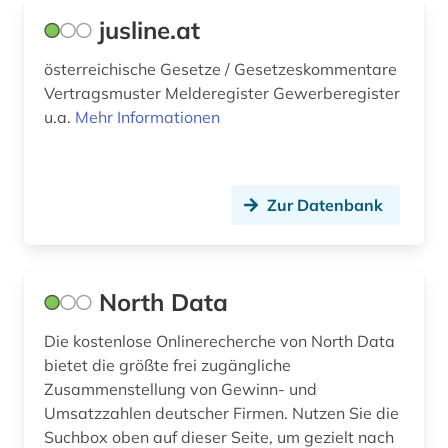
hotel (2)
jusline.at
händler (1)
österreichische Gesetze / Gesetzeskommentare
Vertragsmuster Melderegister Gewerberegister
identifikation (1)
u.a.
Mehr Informationen
ihk (1)
immobilien (1)
Zur Datenbank
immobilienwirtschaft (2)
industrie (7)
North Data
industrieprodukt (2)
Die kostenlose Onlinerecherche von North Data
informatik (1)
bietet die größte frei zugängliche
Zusammenstellung von Gewinn- und
information (3)
Umsatzzahlen deutscher Firmen. Nutzen Sie die
informationstechnik (1)
Suchbox oben auf dieser Seite, um gezielt nach