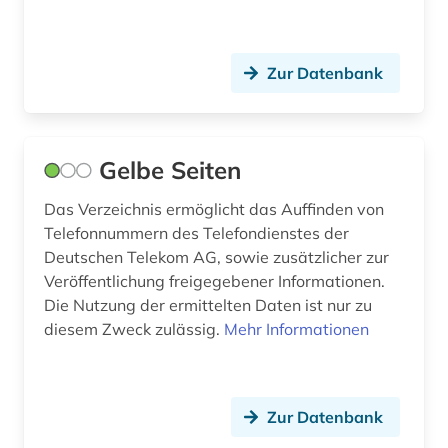
journalismus (3)
journalistik (1)
Zur Datenbank
jugendarbeit (1)
jugendhilfe (1)
Gelbe Seiten
jugendpolitik (1)
Das Verzeichnis ermöglicht das Auffinden von
karibik (1)
Telefonnummern des Telefondienstes der
Deutschen Telekom AG, sowie zusätzlicher zur
katholische kirche (2)
Veröffentlichung freigegebener Informationen.
Die Nutzung der ermittelten Daten ist nur zu
kernenergie (1)
diesem Zweck zulässig.
Mehr Informationen
kernenergiewirtschaft (1)
kindertheater (1)
Zur Datenbank
kirchliche stiftung (1)