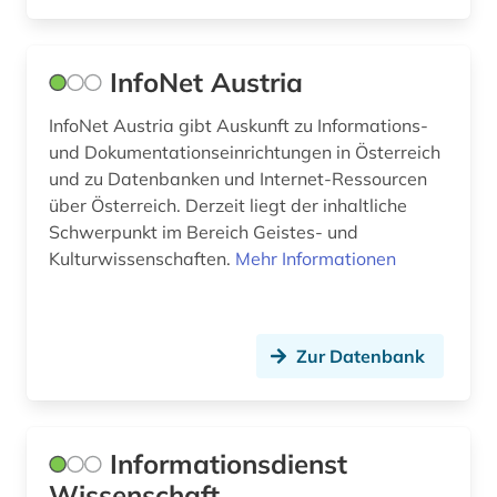
bibliographie (1)
Norwegen (2)
bibliothek (6)
InfoNet Austria
Oesterreich (39)
bibliotheksbenutzung (1)
InfoNet Austria gibt Auskunft zu Informations-
Osmanisches Reich (1)
bibliothekswesen (1)
und Dokumentationseinrichtungen in Österreich
Osteuropa (2)
und zu Datenbanken und Internet-Ressourcen
bildungswesen (1)
über Österreich. Derzeit liegt der inhaltliche
Ostmitteleuropa (1)
bio-basierte kunststoffe (1)
Schwerpunkt im Bereich Geistes- und
Kulturwissenschaften.
Mehr Informationen
Polen (1)
bio-basierte verbundwerkstoffe (1)
Portugal (2)
biografie (1)
Zur Datenbank
Rheinland-Pfalz (1)
biographie (2)
Rumänien (1)
blasewitz (1)
Russland, Sowjetunion (2)
Informationsdienst
boden (1)
Wissenschaft
Saarland (1)