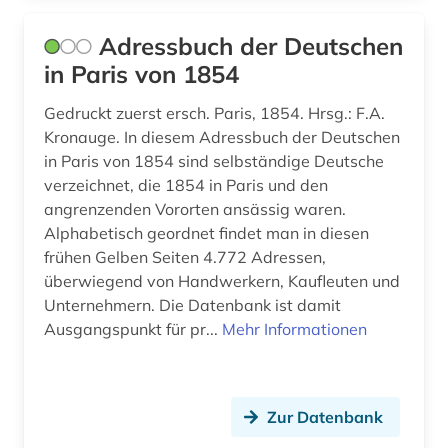
eingliederung (1)
Adressbuch der Deutschen
in Paris von 1854
einkauf (1)
Gedruckt zuerst ersch. Paris, 1854. Hrsg.: F.A.
einrichtung (1)
Kronauge. In diesem Adressbuch der Deutschen
einwanderung (1)
in Paris von 1854 sind selbständige Deutsche
verzeichnet, die 1854 in Paris und den
elektroindustrie (1)
angrenzenden Vororten ansässig waren.
Alphabetisch geordnet findet man in diesen
elektronische zeitschrift (1)
frühen Gelben Seiten 4.772 Adressen,
überwiegend von Handwerkern, Kaufleuten und
elsass (1)
Unternehmern. Die Datenbank ist damit
england (2)
Ausgangspunkt für pr...
Mehr Informationen
entwicklungspolitik (1)
erwerbsarbeit (1)
Zur Datenbank
erziehungswissenschaft (2)