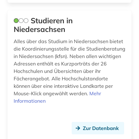
europa (15)
Studieren in
europa exportindustrie einkauf führer (1)
Niedersachsen
europäische union (2)
Alles über das Studium in Niedersachsen bietet
die Koordinierungsstelle für die Studienberatung
evangelisch-lutherische kirche in bayern (1)
in Niedersachsen (kfsn). Neben allen wichtigen
evangelisch-lutherische landeskirche
Adressen enthält es Kurzporträts der 26
mecklenburgs (1)
Hochschulen und Übersichten über ihr
Fächerangebot. Alle Hochschulstandorte
evangelische geistliche (1)
können über eine interaktive Landkarte per
Mouse-Klick angewählt werden.
Mehr
evangelische kirche (1)
Informationen
evangelische kirche in hessen und nassau (1)
evangelische kirche von westfalen (1)
Zur Datenbank
evidenz-basierte medizin (1)