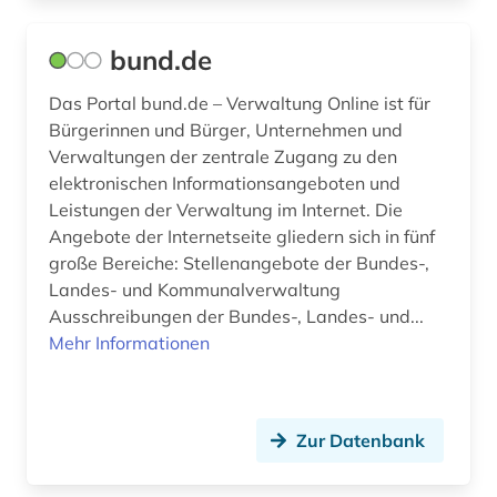
deutschland firmenverzeichnis (1)
bund.de
dienstleister (1)
Das Portal bund.de – Verwaltung Online ist für
dienstleistung (3)
Bürgerinnen und Bürger, Unternehmen und
Verwaltungen der zentrale Zugang zu den
dienstleistungen (1)
elektronischen Informationsangeboten und
Leistungen der Verwaltung im Internet. Die
dienstleistungsanbieter (1)
Angebote der Internetseite gliedern sich in fünf
große Bereiche: Stellenangebote der Bundes-,
dienstleistungssektor (2)
Landes- und Kommunalverwaltung
diplomatische vertretung (2)
Ausschreibungen der Bundes-, Landes- und...
Mehr Informationen
dokumentation (1)
dresden (1)
Zur Datenbank
druckgraphik (1)
dänemark (1)