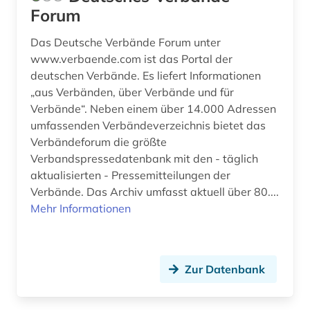
großbetrieb (4)
Forum
großbritannien (4)
Das Deutsche Verbände Forum unter
www.verbaende.com ist das Portal der
grundbuch (1)
deutschen Verbände. Es liefert Informationen
„aus Verbänden, über Verbände und für
grönland (1)
Verbände“. Neben einem über 14.000 Adressen
hamburg (1)
umfassenden Verbändeverzeichnis bietet das
Verbändeforum die größte
handbuch (1)
Verbandspressedatenbank mit den - täglich
aktualisierten - Pressemitteilungen der
handel (2)
Verbände. Das Archiv umfasst aktuell über 80....
Mehr Informationen
handelsregister (1)
handschrift (1)
handwerk (1)
Zur Datenbank
handwerker (1)