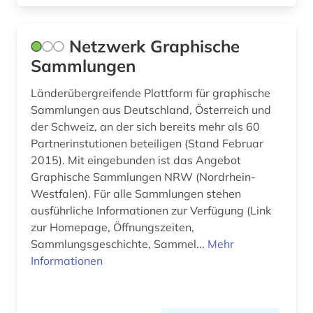
klein- und mittelbetrieb (3)
Netzwerk Graphische
kleinbetriebe (1)
Sammlungen
klimapolitik (1)
Länderübergreifende Plattform für graphische
klimawandel (1)
Sammlungen aus Deutschland, Österreich und
der Schweiz, an der sich bereits mehr als 60
klimaänderung (1)
Partnerinstutionen beteiligen (Stand Februar
2015). Mit eingebunden ist das Angebot
kommunalverwaltung (1)
Graphische Sammlungen NRW (Nordrhein-
komponist (1)
Westfalen). Für alle Sammlungen stehen
ausführliche Informationen zur Verfügung (Link
konflikt (1)
zur Homepage, Öffnungszeiten,
Sammlungsgeschichte, Sammel...
Mehr
konsulat (1)
Informationen
konsumgut (1)
kontakt (1)