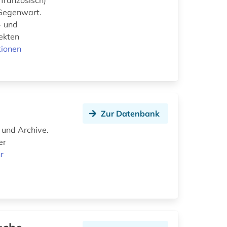
 französisch)
 Gegenwart.
- und
pekten
tionen
Zur Datenbank
 und Archive.
er
r