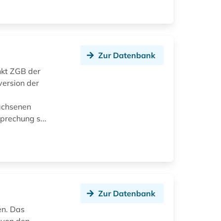
Zur Datenbank
unkt ZGB der
version der
wachsenen
rechung s...
Zur Datenbank
en. Das