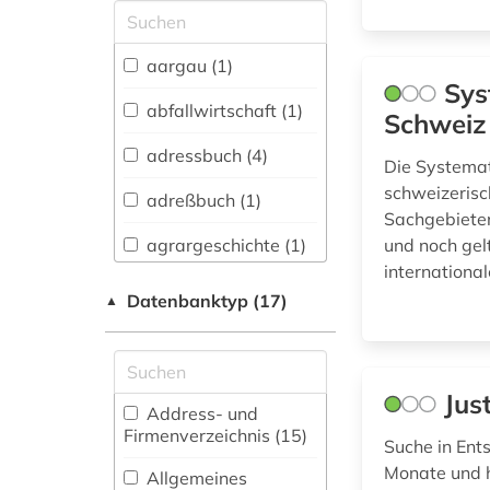
Allgemeine und
vergleichende Sprach-
und
aargau (1)
Literaturwissenschaft.
Sys
Indogermanistik.
abfallwirtschaft (1)
Schweiz
Außereuropäische
Sprachen und
adressbuch (4)
Die Systemat
Literaturen (2)
schweizerisc
adreßbuch (1)
Anglistik.
Sachgebieten
Amerikanistik (0)
agrargeschichte (1)
und noch gel
internationa
Archäologie (0)
alfred escher (1)
Datenbanktyp (17)
▲
Architektur,
alte drucke (1)
Bauingenieur- und
Vermessungswesen (5)
amtsdrucksache (1)
Jus
Biologie,
Address- und
ansichtskarte (1)
Biotechnologie (1)
Firmenverzeichnis (15
)
Suche in Ent
arbeitsrecht (1)
Buch- und
Monate und h
Allgemeines