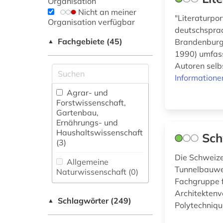
Organisation
Nicht an meiner
"Literaturpor
Organisation verfügbar
deutschsprac
Fachgebiete (45)
Brandenburg:
▲
1990) umfas
Autoren selb
Informatione
Agrar- und
Forstwissenschaft,
Gartenbau,
Ernährungs- und
Haushaltswissenschaft
Sch
(3)
Die Schweiz
Allgemeine
Tunnelbauwer
Naturwissenschaft (0)
Fachgruppe f
Allgemeine und
Architektenv
Schlagwörter (249)
fachübergreifende
▲
Polytechniqu
Datenbanken (41)