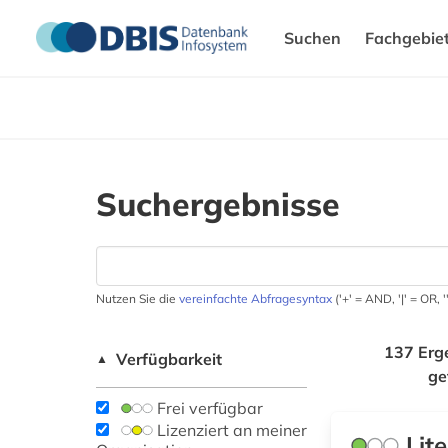
Suchen
Fachgebie
Suchergebnisse
Nutzen Sie die
vereinfachte Abfragesyntax
('+' = AND, '|' = OR,
137 Erg
Verfügbarkeit
▲
ge
Frei verfügbar
Lizenziert an meiner
Lit