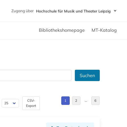
Zugang über
Hochschule für Musik und Theater Leipzig
Bibliothekshomepage
MT-Katalog
Suchen
CSV-
1
2
…
6
Export