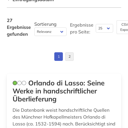
humanismus (7)
Werkstoffwissenschaften und
ii. (1)
Fertigungstechnik (0)
27
Sortierung
Ergebnisse
CSV
Ergebnisse
italien (3)
Wirtschaftswissenschaften (0)
Expo
pro Seite:
gefunden
Wissenschaftskunde, Forschung, Hochschul-,
jonson (1)
Museumswesen (0)
katalog (3)
1
2
konkordanz (1)
korpus (1)
Orlando di Lasso: Seine
kultur (1)
Werke in handschriftlicher
Überlieferung
kunst (2)
Die Datenbank weist handschriftliche Quellen
kunstgeschichte (1)
des Münchner Hofkapellmeisters Orlando di
lasso (1)
Lasso (ca. 1532-1594) nach. Berücksichtigt sind