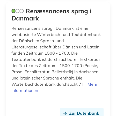
tafelmalerei (1)
Renæssancens sprog i
Danmark
verzeichnis (2)
werkverzeichnis (1)
Renæssancens sprog i Danmark ist eine
webbasierte Wörterbuch- und Textdatenbank
wörterbuch (1)
der Dänischen Sprach- und
Literaturgesellschaft über Dänisch und Latein
zeichnung (1)
für den Zeitraum 1500 - 1700. Die
Textdatenbank ist durchsuchbarer Textkorpus,
ästhetik (1)
der Texte des Zeitraums 1500-1700 (Poesie,
Prosa, Fachliteratur, Belletristik) in dänischen
und lateinischer Sprache enthält. Die
Wörterbuchdatenbank durchsucht 7 l...
Mehr
Informationen
Zur Datenbank