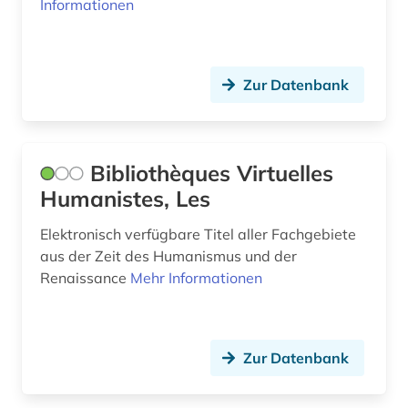
Informationen
online-publikation (1)
orlando di (1)
Zur Datenbank
plastik (1)
quelle (1)
Bibliothèques Virtuelles
reformation (1)
Humanistes, Les
reliquiar (1)
Elektronisch verfügbare Titel aller Fachgebiete
renaissance (27)
aus der Zeit des Humanismus und der
Renaissance
Mehr Informationen
rezeption (1)
saale (1)
sprachwissenschaft (1)
Zur Datenbank
spätmittelalter (1)