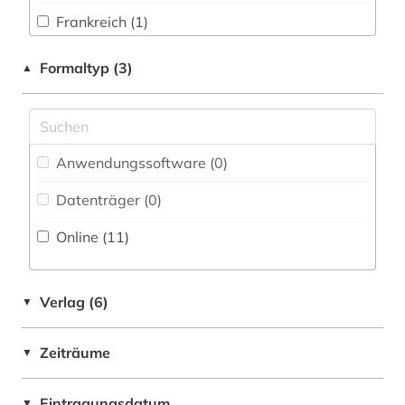
geschichte 1500-1618 (1)
Frankreich (1)
Physik (0)
geschichte 400-1700 (1)
Italien (3)
Formaltyp (3)
▲
Politologie (0)
geschichte 500-1600 (1)
Psychologie (0)
goldschmiedekunst (1)
Rechtswissenschaft (0)
gotik (2)
Anwendungssoftware (0
)
Romanistik (3)
graphische sammlung bildnis (1)
Datenträger (0
)
Slavistik (0)
halle (1)
Online (11
)
Soziologie (0)
handschrift (4)
Sport (0)
Verlag (6)
▼
hofbibliothek (1)
Technik (0)
hofkapellmeister (1)
Zeiträume
▼
Theaterwissenschaft (1)
holzschnitt (1)
Eintragungsdatum
Theologie und Religionswissenschaften (5)
▼