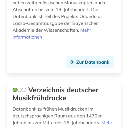
neben zeitgenössischen Manuskripten auch
latein (3)
Abschriften bis zum 19. Jahrhundert. Die
Datenbank ist Teil des Projekts Orlando di
literatur (2)
Lasso-Gesamtausgabe der Bayerischen
lucas (1)
Akademie der Wissenschaften.
Mehr
Informationen
mainz (1)
malerei (2)
Zur Datenbank
mittelalter (5)
musikdruck (1)
musikgeschichte (1)
Verzeichnis deutscher
Musikfrühdrucke
musikhandschrift (1)
Datenbank zu frühen Musikdrucken im
münchen (1)
deutschsprachigen Raum aus den 1470er
Jahren bis zur Mitte des 16. Jahrhunderts.
Mehr
nürnberg (1)