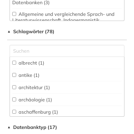
Datenbanken (3)
Allgemeine und vergleichende Sprach- und
Literaturwissenschaft. Indogermanistik.
Außereuropäische Sprachen und Literaturen (2)
Schlagwörter (78)
▲
Anglistik. Amerikanistik (2)
Archäologie (2)
Architektur, Bauingenieur- und
albrecht (1)
Vermessungswesen (3)
antike (1)
Biologie, Biotechnologie (0)
architektur (1)
Buch- und Bibliothekswesen,
Informationswissenschaft (6)
archäologie (1)
Chemie und Pharmazie (0)
aschaffenburg (1)
Elektrotechnik, Elektronik, Nachrichtentechnik
autor (1)
Datenbanktyp (17)
▲
(0)