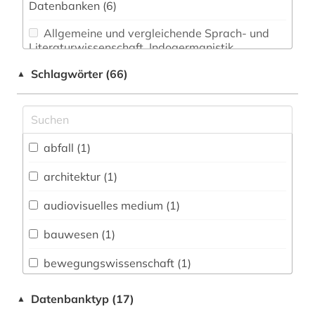
Datenbanken (6)
Allgemeine und vergleichende Sprach- und
Literaturwissenschaft. Indogermanistik.
Außereuropäische Sprachen und Literaturen (0)
Schlagwörter (66)
▲
Anglistik. Amerikanistik (0)
Archäologie (0)
Architektur, Bauingenieur- und
abfall (1)
Vermessungswesen (2)
architektur (1)
Biologie, Biotechnologie (0)
audiovisuelles medium (1)
Buch- und Bibliothekswesen,
Informationswissenschaft (0)
bauwesen (1)
Chemie und Pharmazie (0)
bewegungswissenschaft (1)
Elektrotechnik, Elektronik, Nachrichtentechnik
bibliografie (1)
Datenbanktyp (17)
▲
(0)