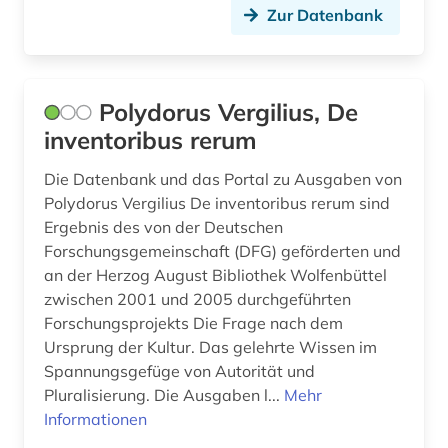
Zur Datenbank
verzeichnis (1)
video (1)
vortrag (1)
Polydorus Vergilius, De
inventoribus rerum
wissenschaftsgeschichte (1)
Die Datenbank und das Portal zu Ausgaben von
zentralinstitut für kunstgeschichte (1)
Polydorus Vergilius De inventoribus rerum sind
ökologie (1)
Ergebnis des von der Deutschen
Forschungsgemeinschaft (DFG) geförderten und
an der Herzog August Bibliothek Wolfenbüttel
zwischen 2001 und 2005 durchgeführten
Forschungsprojekts Die Frage nach dem
Ursprung der Kultur. Das gelehrte Wissen im
Spannungsgefüge von Autorität und
Pluralisierung. Die Ausgaben l...
Mehr
Informationen