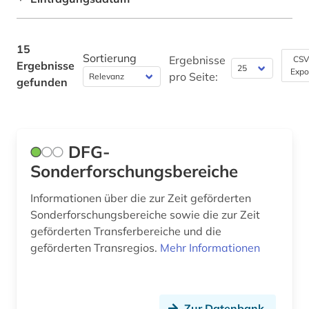
nachhaltigkeit (1)
Werkstoffwissenschaften und
Fertigungstechnik (1)
national science foundation (1)
15
Sortierung
Ergebnisse
CSV
Ergebnisse
notgemeinschaft der deutschen wissenschaft
Wirtschaftswissenschaften (1)
Expo
pro Seite:
(1)
gefunden
Wissenschaftskunde, Forschung, Hochschul-,
pharmazie (1)
Museumswesen (4)
podcast (1)
DFG-
polydorus (1)
Sonderforschungsbereiche
reichsforschungsrat (1)
Informationen über die zur Zeit geförderten
Sonderforschungsbereiche sowie die zur Zeit
sammlung (1)
geförderten Transferbereiche und die
geförderten Transregios.
Mehr Informationen
schadstoff (1)
sozialwissenschaften (1)
sport (1)
Zur Datenbank