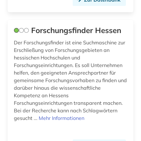
sportpolitik (1)
sportpraxis (1)
Forschungsfinder Hessen
sportwissenschaft (1)
Der Forschungsfinder ist eine Suchmaschine zur
Erschließung von Forschungsgebieten an
stadtentwicklung (1)
hessischen Hochschulen und
stadtplanung (1)
Forschungseinrichtungen. Es soll Unternehmen
helfen, den geeigneten Ansprechpartner für
strahlung (1)
gemeinsame Forschungsvorhaben zu finden und
darüber hinaus die wissenschaftliche
sächsische akademie der wissenschaften zu
leipzig (1)
Kompetenz an Hessens
Forschungseinrichtungen transparent machen.
umwelt (1)
Bei der Recherche kann nach Schlagwörtern
gesucht ...
Mehr Informationen
usa (2)
vergilius (1)