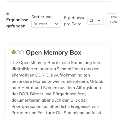
Werkstoffwissenschaften und
5
Fertigungstechnik (0)
Sortierung
Ergebnisse
CSV
Ergebnisse
Expo
pro Seite:
gefunden
Wirtschaftswissenschaften (0)
Wissenschaftskunde, Forschung, Hochschul-,
Museumswesen (0)
Open Memory Box
Die Open Memory Box ist eine Sammlung von
digitalisierten privaten Schmalfilmen aus der
ehemaligen DDR. Die Aufnahmen halten
besondere Momente wie Familienfeiern, Urlaub
oder Heirat und Szenen aus dem Alltagsleben
der DDR-Bürger und Bürgerinnen fest,
dokumentieren aber auch den Blick der
Privatpersonen auf öffentliche Ereignisse wie
Paraden und Festtage.Die Sammlung umfasst