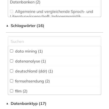
Datenbanken (2)
Allgemeine und vergleichende Sprach- und
Literaturwissenschaft. Indogermanistik.
Außereuropäische Sprachen und Literaturen (0)
Schlagwörter (16)
▲
Anglistik. Amerikanistik (0)
Archäologie (0)
Architektur, Bauingenieur- und
data mining (1)
Vermessungswesen (0)
datenanalyse (1)
Biologie, Biotechnologie (0)
deutschland (ddr) (1)
Buch- und Bibliothekswesen,
Informationswissenschaft (0)
fernsehsendung (2)
Chemie und Pharmazie (0)
film (2)
Elektrotechnik, Elektronik, Nachrichtentechnik
filmarchiv (5)
Datenbanktyp (17)
▲
(0)