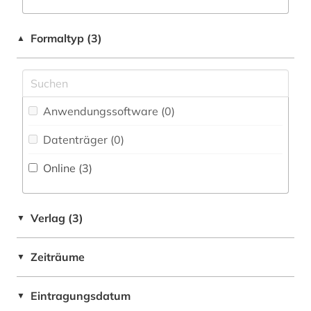
Physik (0)
Formaltyp (3)
▲
Politologie (0)
Psychologie (0)
Rechtswissenschaft (0)
Anwendungssoftware (0
)
Romanistik (0)
Datenträger (0
)
Online (3
)
Slavistik (0)
Soziologie (0)
Verlag (3)
▼
Sport (0)
Technik (0)
Zeiträume
▼
Theaterwissenschaft (0)
Eintragungsdatum
▼
Theologie und Religionswissenschaften (0)