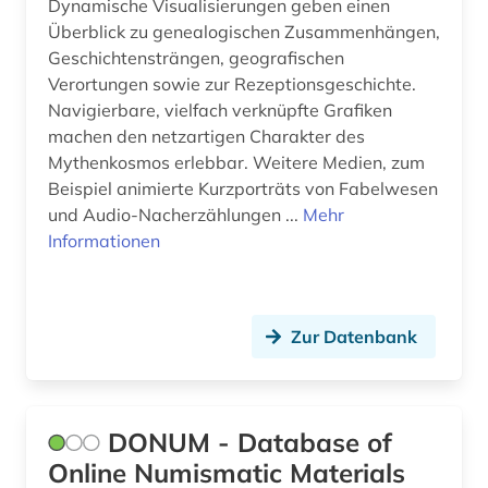
Dynamische Visualisierungen geben einen
naher osten (1)
Überblick zu genealogischen Zusammenhängen,
Geschichtensträngen, geografischen
numismatik (3)
Verortungen sowie zur Rezeptionsgeschichte.
Navigierbare, vielfach verknüpfte Grafiken
orientalistik (2)
machen den netzartigen Charakter des
Mythenkosmos erlebbar. Weitere Medien, zum
ostasien (1)
Beispiel animierte Kurzporträts von Fabelwesen
philologie (1)
und Audio-Nacherzählungen ...
Mehr
Informationen
philosophie (6)
plastik (1)
Zur Datenbank
preußen (1)
quelle (9)
religion (3)
DONUM - Database of
Online Numismatic Materials
renaissance (1)