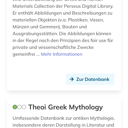
Materials Collection der Perseus Digital Library.
wörterbuch (17)
Er enthält Abbildungen und Beschreibungen zu
materiellen Objekten (v.a. Plastiken, Vasen,
zeichnung (1)
Münzen und Gemmen), Bauten und
zentralasien (1)
Ausgrabungsstätten. Die Abbildungen können
in der Regel nach den Prinzipien des fair use für
ägypten (1)
private und wissenschaftliche Zwecke
gemeinfrei ...
Mehr Informationen
ägäische kultur (1)
übersetzung (2)
Zur Datenbank
Theoi Greek Mythology
Umfassende Datenbank zur antiken Mythologie,
insbesondere deren Darstellung in Literatur und