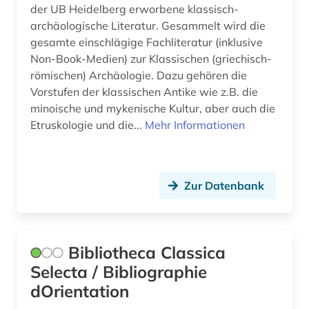
der UB Heidelberg erworbene klassisch-
inschrift (1)
archäologische Literatur. Gesammelt wird die
gesamte einschlägige Fachliteratur (inklusive
judaistik (1)
Non-Book-Medien) zur Klassischen (griechisch-
klassische archäologie (4)
römischen) Archäologie. Dazu gehören die
Vorstufen der klassischen Antike wie z.B. die
klassische philologie (3)
minoische und mykenische Kultur, aber auch die
Etruskologie und die...
Mehr Informationen
konkordanz (3)
kultur (2)
kulturwissenschaften (1)
Zur Datenbank
kunst (3)
kunstmuseum (1)
Bibliotheca Classica
Selecta / Bibliographie
kupferstich (1)
dOrientation
latein (7)