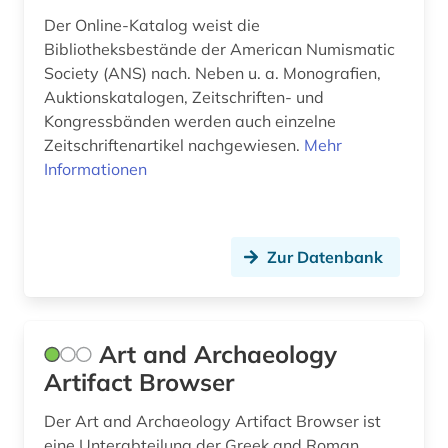
Der Online-Katalog weist die
rezeption (3)
Bibliotheksbestände der American Numismatic
römisches reich (9)
Society (ANS) nach. Neben u. a. Monografien,
Auktionskatalogen, Zeitschriften- und
sammlung (1)
Kongressbänden werden auch einzelne
Zeitschriftenartikel nachgewiesen.
Mehr
sklaverei (1)
Informationen
steinplastik (1)
südasien (1)
Zur Datenbank
theologie (1)
thrakien (1)
Art and Archaeology
troas (1)
Artifact Browser
vase (1)
Der Art and Archaeology Artifact Browser ist
vordere orient (1)
eine Unterabteilung der Greek and Roman