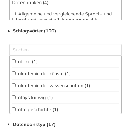
Datenbanken (4)
Allgemeine und vergleichende Sprach- und
Literaturwissenschaft. Indogermanistik.
Außereuropäische Sprachen und Literaturen (4)
Schlagwörter (100)
▲
Anglistik. Amerikanistik (2)
Archäologie (29)
Architektur, Bauingenieur- und
afrika (1)
Vermessungswesen (1)
akademie der künste (1)
Biologie, Biotechnologie (1)
akademie der wissenschaften (1)
Buch- und Bibliothekswesen,
Informationswissenschaft (0)
aloys ludwig (1)
Chemie und Pharmazie (0)
alte geschichte (1)
Elektrotechnik, Elektronik, Nachrichtentechnik
altertum (12)
Datenbanktyp (17)
▲
(0)