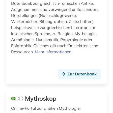
Datenbank zur griechisch-römischen Antike.
literatur (6)
Aufgenommen sind vorwiegend umfassendere
Darstellungen (Nachschlagewerke,
literaturwissenschaft (1)
Wörterbücher, Bibliographien, Zeitschriften)
medizin (1)
beispielsweise zur griechischen Literatur, zur
lateinischen Sprache, zu Religion, Mythologie,
mittelmeerraum (1)
Archäologie, Numismatik, Papyrologie oder
Epigraphik. Gleiches gilt auch für elektronische
moesia inferior (1)
Ressourcen.
Mehr Informationen
musikwissenschaft (1)
mysien (1)
Zur Datenbank
mythologie (4)
münze (4)
Mythoskop
münzfund (1)
Online-Portal zur antiken Mythologie:
münzwesen (2)