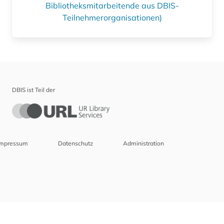
Bibliotheksmitarbeitende aus DBIS-
Teilnehmerorganisationen)
DBIS ist Teil der
Impressum
Datenschutz
Administration