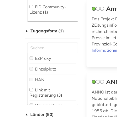
Enzyklopädie,
Informatik (6)
FID Community-
Amt
aufsatzsammlung
Nachschlagwerk (29
)
Lizenz (1)
(1)
Klassische
Das Projekt 
Zeitung (45
)
Philologie.
august wilhelm
ZEitungsinFo
Byzantinistik.
iffland (1)
Zeitungs-,
Mittellateinische und
Zugangsform (1)
▲
recherchierba
Zeitschriftenbibliographie
Neugriechische
Presse im let
ausstellung (1)
(10
)
Philologie. Neulatein (7)
Provinzial-C
Informatione
av-medien (1)
Kunstgeschichte (35)
EZProxy
ballett (1)
Maschinenbau (1)
Einzelplatz
bauhaus (1)
Mathematik (8)
HAN
ANN
belgien (1)
Medien- und
Kommunikationswissenschaften,
Link mit
ANNO ist der
Kommunikationsdesign (274)
ben (1)
Registrierung (3)
Nationalbibli
Medizin (12)
bergman (1)
geblättert, 
Organisations-
Netzwerk / VPN
1955 ab. Die
Länder (50)
Musikwissenschaft
▲
berlin (2)