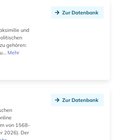
Zur Datenbank
aksimilie und
olitischen
rzu gehören:
u...
Mehr
Zur Datenbank
ischen
online
aum von 1568-
er 2026). Der