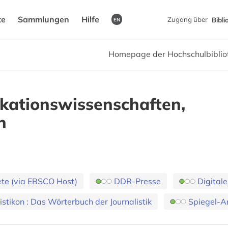
te
Sammlungen
Hilfe
Zugang über
Bibl
EN
Homepage der Hochschulbiblio
ationswissenschaften,
n
te (via EBSCO Host)
DDR-Presse
Digital
istikon : Das Wörterbuch der Journalistik
Spiegel-A