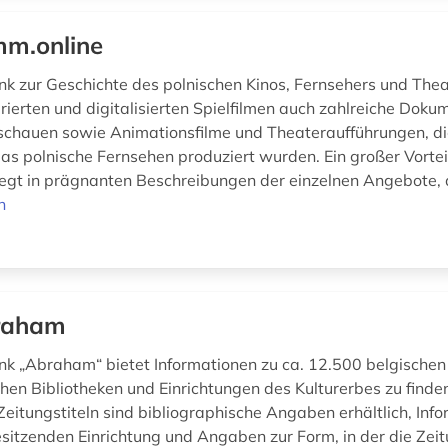
m.online
k zur Geschichte des polnischen Kinos, Fernsehers und Thea
rierten und digitalisierten Spielfilmen auch zahlreiche Doku
hauen sowie Animationsfilme und Theateraufführungen, die
das polnische Fernsehen produziert wurden. Ein großer Vortei
egt in prägnanten Beschreibungen der einzelnen Angebote, d
n
raham
k „Abraham“ bietet Informationen zu ca. 12.500 belgischen
chen Bibliotheken und Einrichtungen des Kulturerbes zu finden
Zeitungstiteln sind bibliographische Angaben erhältlich, Inf
esitzenden Einrichtung und Angaben zur Form, in der die Zei