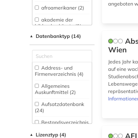
angeboten wir
afroamerikaner (2)
Anglistik.
Amerikanistik (23)
akademie der
bildenden künste (1)
Archäologie (6)
Datenbanktyp (14)
▲
alain (1)
Abs
Architektur,
Bauingenieur- und
Wien
almanach (2)
Vermessungswesen
(13)
Jedes Jahr k
anglistik (1)
Address- und
auf eine wac
Biologie,
Firmenverzeichnis (4
)
angloamerikanischer
Studienabsch
Biotechnologie (7)
kulturraum (2)
Lebenswege z
Allgemeines
Buch- und
repräsentativ
Auskunftmittel (2
)
antiheld (1)
Bibliothekswesen,
Informatione
Informationswissenschaft
Aufsatzdatenbank
antike (1)
(17)
(24
)
arabisch (1)
Chemie und
Bestandsverzeichnis
Pharmazie (8)
(28
)
arabische staaten
AFI
Lizenztyp (4)
▲