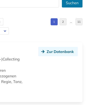
Suchen
t
1
2
…
11
Zur Datenbank
)Collecting
uren
bezogenen
 Regie, Tanz,