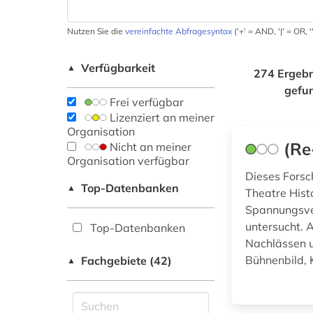
Nutzen Sie die
vereinfachte Abfragesyntax
('+' = AND, '|' = OR,
Verfügbarkeit
▲
274 Ergebn
gefu
Frei verfügbar
Lizenziert an meiner
Organisation
(Re
Nicht an meiner
Organisation verfügbar
Dieses Forsc
Top-Datenbanken
▲
Theatre Hist
Spannungsver
untersucht.
Top-Datenbanken
Nachlässen u
Bühnenbild, 
Fachgebiete (42)
▲