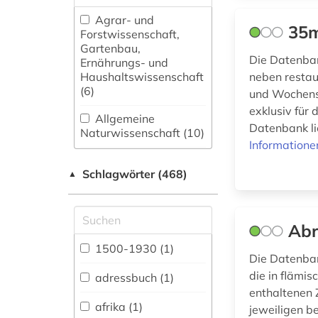
Agrar- und
35m
Forstwissenschaft,
Gartenbau,
Die Datenban
Ernährungs- und
Haushaltswissenschaft
neben restau
(6)
und Wochensc
exklusiv für 
Allgemeine
Datenbank li
Naturwissenschaft (10)
Informatione
Allgemeine und
Schlagwörter (468)
fachübergreifende
▲
Datenbanken (82)
Allgemeine und
Ab
vergleichende Sprach-
und
1500-1930 (1)
Die Datenban
Literaturwissenschaft.
Indogermanistik.
die in flämis
adressbuch (1)
Außereuropäische
enthaltenen 
Sprachen und
afrika (1)
jeweiligen b
Literaturen (32)