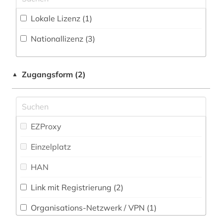
Musikwissenschaft (2)
Lokale Lizenz (1)
Natur- und Umweltschutz (1)
Nationallizenz (3)
Pädagogik (2)
Philosophie (3)
Zugangsform (2)
▲
Physik (3)
Politologie (2)
Psychologie (2)
EZProxy
Rechtswissenschaft (4)
Einzelplatz
Romanistik (2)
HAN
Slavistik (2)
Link mit Registrierung (2)
Soziologie (4)
Organisations-Netzwerk / VPN (1)