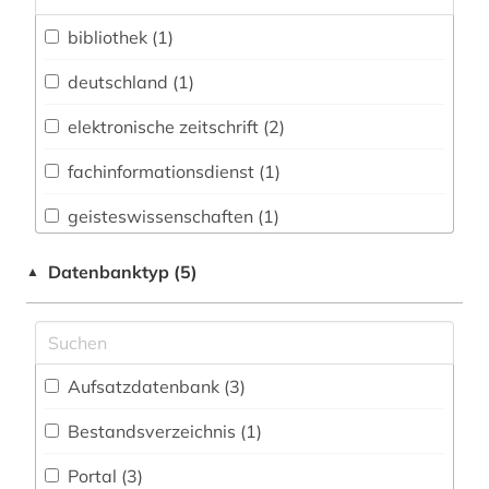
Architektur, Bauingenieur- und
bibliothek (1)
Vermessungswesen (2)
deutschland (1)
Biologie, Biotechnologie (3)
elektronische zeitschrift (2)
Buch- und Bibliothekswesen,
Informationswissenschaft (1)
fachinformationsdienst (1)
Chemie und Pharmazie (4)
geisteswissenschaften (1)
Elektrotechnik, Elektronik, Nachrichtentechnik
wörterbuch (1)
Datenbanktyp (5)
▲
(3)
Energietechnik (2)
Ethnologie (1)
Aufsatzdatenbank (3
)
Geographie (2)
Bestandsverzeichnis (1
)
Geowissenschaften (2)
Portal (3
)