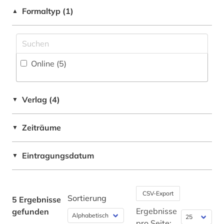
Sport (1)
Shibboleth
Formaltyp (1)
▲
Technik (3)
Zugriff vor Ort
Theologie und Religionswissenschaften (3)
Online (5
)
Werkstoffwissenschaften und
Fertigungstechnik (3)
Wirtschaftswissenschaften (3)
Verlag (4)
▼
Wissenschaftskunde, Forschung, Hochschul-,
Museumswesen (1)
Zeiträume
▼
Eintragungsdatum
▼
CSV-Export
Sortierung
5 Ergebnisse
Ergebnisse
gefunden
pro Seite: