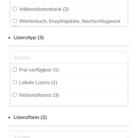
Germanistik. Niederlandistik. Skandinavistik
(4)
Volltextdatenbank (3
)
Wörterbuch, Enzyklopädie, Nachschlagwerk
Geschichte (3)
(1
)
Informatik (3)
Lizenztyp (3)
▲
Klassische Philologie. Byzantinistik.
Mittellateinische und Neugriechische Philologie.
Neulatein (2)
Frei verfügbar (1)
Kunstgeschichte (2)
Lokale Lizenz (1)
Maschinenbau (1)
Nationallizenz (3)
Mathematik (4)
Medien- und Kommunikationswissenschaften,
Kommunikationsdesign (3)
Lizenzform (2)
▲
Medizin (4)