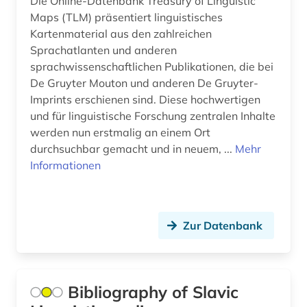
Die Online-Datenbank Treasury of Linguistic
südamerika (1)
Maps (TLM) präsentiert linguistisches
Kartenmaterial aus den zahlreichen
südasien (1)
Sprachatlanten und anderen
terminologie (1)
sprachwissenschaftlichen Publikationen, die bei
De Gruyter Mouton und anderen De Gruyter-
text corpora (1)
Imprints erschienen sind. Diese hochwertigen
und für linguistische Forschung zentralen Inhalte
thesaurus (1)
werden nun erstmalig an einem Ort
tonaufnahme (1)
durchsuchbar gemacht und in neuem, ...
Mehr
Informationen
turkologie (1)
turksprachen (1)
Zur Datenbank
typologie (1)
türkisch (1)
ungarisch (1)
Bibliography of Slavic