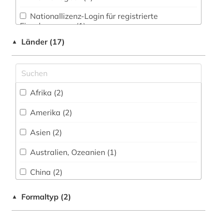
fid finnisch-ugrische/uralische sprachen (1)
Nationallizenz-Login für registrierte
fid linguistik (2)
Einzelpersonen (1)
fid nahost-, nordafrika- und islamstudien (1)
Länder (17)
▲
Nationallizenz-Login für registrierte
Einzelpersonen (1)
fid slawistik (1)
finnougristik (1)
Afrika (2)
französisch (1)
Amerika (2)
fremdsprachenunterricht (1)
Asien (2)
friesisch (2)
Australien, Ozeanien (1)
galloromanistik (4)
China (2)
geisteswissenschaften (1)
Deutschland (3)
Formaltyp (2)
▲
genealogie (1)
Frankreich (1)