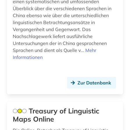
einen systematischen und umfassenden
spracherwerb (1)
Überblick über die verschiedenen Sprachen in
sprachfamilie (1)
China ebenso wie über die unterschiedlichen
linguistischen Betrachtungsansätze in
sprachgeografie (1)
Vergangenheit und Gegenwart. Das
Nachschlagewerk liefert ausführliche
sprachkontakt (1)
Untersuchungen der in China gesprochenen
sprachliche minderheit (2)
Sprachen und dient als Quelle v...
Mehr
Informationen
sprachtypologie (1)
sprachunterricht (2)
Zur Datenbank
sprachvariante (1)
sprachwissenschaft (9)
stilistik (2)
Treasury of Linguistic
Maps Online
syntax (2)