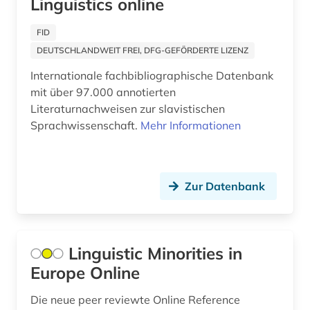
Linguistics online
vergleichende sprachwissenschaft (1)
FID
völkerkunde (1)
DEUTSCHLANDWEIT FREI, DFG-GEFÖRDERTE LIZENZ
wahrnehmung (1)
Internationale fachbibliographische Datenbank
mit über 97.000 annotierten
weltsprache (1)
Literaturnachweisen zur slavistischen
westfriesisch (1)
Sprachwissenschaft.
Mehr Informationen
wilhelm von humboldt (1)
wirtschaftswissenschaften (2)
Zur Datenbank
wissenschaft (1)
wissenschaftsgeschichte (1)
Linguistic Minorities in
wörterbuch (15)
Europe Online
wörterbuch englisch (1)
Die neue peer reviewte Online Reference