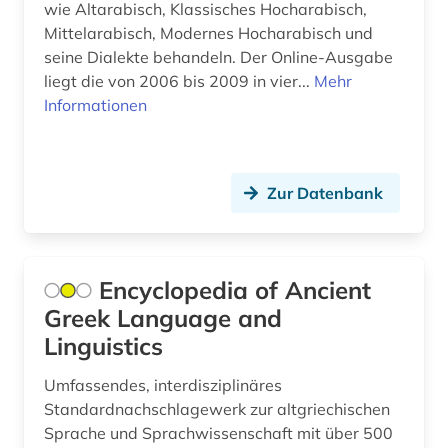
portugiesisch (1)
wie Altarabisch, Klassisches Hocharabisch,
Mittelarabisch, Modernes Hocharabisch und
pragmatik (2)
seine Dialekte behandeln. Der Online-Ausgabe
liegt die von 2006 bis 2009 in vier...
Mehr
psychologie (5)
Informationen
pädagogik (5)
rechtswissenschaft (1)
Zur Datenbank
religion (1)
rhetorik (3)
Encyclopedia of Ancient
rohdaten (1)
Greek Language and
romanische sprachen und literaturen (1)
Linguistics
romanistik (3)
Umfassendes, interdisziplinäres
Standardnachschlagewerk zur altgriechischen
samische sprachen (1)
Sprache und Sprachwissenschaft mit über 500