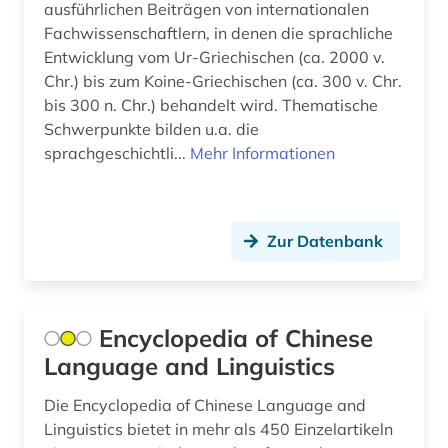
semantik (3)
ausführlichen Beiträgen von internationalen
Fachwissenschaftlern, in denen die sprachliche
semiotik (1)
Entwicklung vom Ur-Griechischen (ca. 2000 v.
Chr.) bis zum Koine-Griechischen (ca. 300 v. Chr.
slavistik (1)
bis 300 n. Chr.) behandelt wird. Thematische
slawische sprachen (2)
Schwerpunkte bilden u.a. die
sprachgeschichtli...
Mehr Informationen
slawistik (1)
sozialgeschichte (1)
Zur Datenbank
sozialwissenschaften (4)
soziologie (1)
spanisch (1)
Encyclopedia of Chinese
Language and Linguistics
sprachdokumentation (1)
Die Encyclopedia of Chinese Language and
sprache (7)
Linguistics bietet in mehr als 450 Einzelartikeln