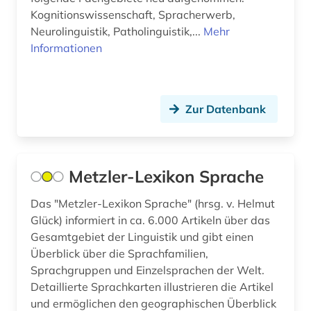
metonymie (1)
Kognitionswissenschaft, Spracherwerb,
Neurolinguistik, Patholinguistik,...
Mehr
minderheitensprache (2)
Informationen
mittelenglisch (1)
mittellatein (1)
Zur Datenbank
morphologie (3)
nachschlagewerk (2)
Metzler-Lexikon Sprache
namenkunde (1)
Das "Metzler-Lexikon Sprache" (hrsg. v. Helmut
naturwissenschaft (1)
Glück) informiert in ca. 6.000 Artikeln über das
Gesamtgebiet der Linguistik und gibt einen
naturwissenschaft und technik
&lt;unterrichtsfach&gt; (1)
Überblick über die Sprachfamilien,
Sprachgruppen und Einzelsprachen der Welt.
naturwissenschaften (2)
Detaillierte Sprachkarten illustrieren die Artikel
und ermöglichen den geographischen Überblick
neurowissenschaft (1)