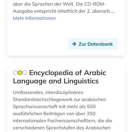
über die Sprachen der Welt. Die CD-ROM-
Ausgabe entspricht inhaltlich der 2. überarb....
neuseeland (1)
Mehr Informationen
niederlande (1)
niederlandistik (2)
Zur Datenbank
niederländisch (4)
ozeanische sprachen (1)
Encyclopedia of Arabic
philosophie (5)
Language and Linguistics
phonetik (2)
Umfassendes, interdisziplinäres
phonologie (1)
Standardnachschlagewerk zur arabischen
Sprachwissenschaft mit mehr als 500
politik (1)
ausführlichen Beiträgen von über 350
polnisch (1)
internationalen Fachwissenschaftlern, die die
verschiedenen Sprachstufen des Arabischen