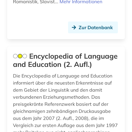
Romanistik, Slavist...
Mehr Informationen
kroatisch (1)
kulturwissenschaften (2)
künstliche intelligenz (1)
Zur Datenbank
lehrbuch (1)
lexikografie (1)
Encyclopedia of Language
and Education (2. Aufl.)
lexikologie (2)
Die Encyclopedia of Language and Education
linguist (1)
informiert über die neuesten Erkenntnisse auf
linguistik (92)
dem Gebiet der Linguistik und den damit
verbundenen Erziehungsmethoden. Das
linguistische anthropologie (1)
preisgekrönte Referenzwerk basiert auf der
gleichnamigen zehnbändigen Druckausgabe
linguistische datenverarbeitung (1)
aus dem Jahr 2007 (2. Aufl., 2008), die im
linguistische informationswissenschaft (1)
Vergleich zur ersten Auflage aus dem Jahr 1997