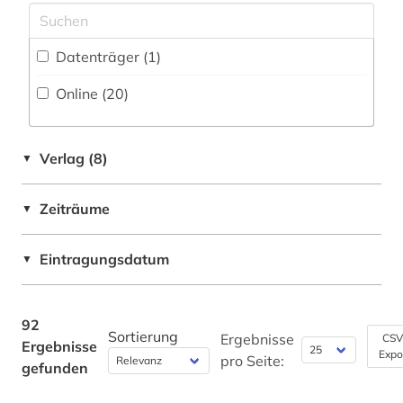
germanistik (5)
Griechenland (Altertum) (2)
geschichte (5)
Datenträger (1
)
Italien (2)
geschichte 2000- (1)
Online (20
)
Japan (1)
grammatik (2)
Mittelamerika (1)
griechisch (2)
Verlag (8)
▼
Niederlande (4)
gräzistik (2)
Zeiträume
▼
Polen (1)
hispanistik (6)
Portugal (1)
Eintragungsdatum
▼
iberoromanistik (4)
Russland, Sowjetunion (1)
indianersprachen (1)
Spanien (1)
92
Sortierung
indigenes volk (1)
Ergebnisse
CSV
Ergebnisse
Expo
Suedamerika (3)
pro Seite:
gefunden
informatik (1)