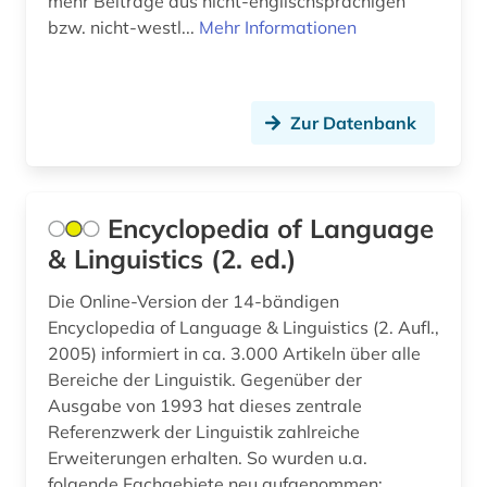
mehr Beiträge aus nicht-englischsprachigen
literatur (1)
bzw. nicht-westl...
Mehr Informationen
literaturen und kulturen (1)
literaturwissenschaft (16)
Zur Datenbank
lusitanistik (4)
marketing (1)
Encyclopedia of Language
mathematische linguistik (1)
& Linguistics (2. ed.)
medienwissenschaft (3)
Die Online-Version der 14-bändigen
Encyclopedia of Language & Linguistics (2. Aufl.,
medizin (2)
2005) informiert in ca. 3.000 Artikeln über alle
mediävistik (1)
Bereiche der Linguistik. Gegenüber der
Ausgabe von 1993 hat dieses zentrale
mensch-maschine-kommunikation (1)
Referenzwerk der Linguistik zahlreiche
Erweiterungen erhalten. So wurden u.a.
metapher (1)
folgende Fachgebiete neu aufgenommen: