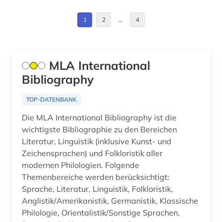
informationswissenschaft (1)
1
2
…
4
irisch (1)
italia (1)
MLA International
italianistik (3)
Bibliography
italienisch (2)
TOP-DATENBANK
japanisch (1)
Die MLA International Bibliography ist die
kirchengeschichte (1)
wichtigste Bibliographie zu den Bereichen
Literatur, Linguistik (inklusive Kunst- und
klassische philologie (1)
Zeichensprachen) und Folkloristik aller
modernen Philologien. Folgende
kognition (1)
Themenbereiche werden berücksichtigt:
kommunikationswissenschaft (5)
Sprache, Literatur, Linguistik, Folkloristik,
Anglistik/Amerikanistik, Germanistik, Klassische
korpus (3)
Philologie, Orientalistik/Sonstige Sprachen,