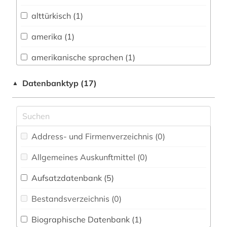
Biologie, Biotechnologie (1)
alttürkisch (1)
Buch- und Bibliothekswesen,
Informationswissenschaft (1)
amerika (1)
Chemie und Pharmazie (0)
amerikanische sprachen (1)
Elektrotechnik, Elektronik, Nachrichtentechnik
amerikanistik (1)
Datenbanktyp (17)
▲
(0)
anglistik (3)
Energietechnik (0)
anglistik korpus (1)
Ethnologie (3)
Address- und Firmenverzeichnis (0
)
anthropologische linguistik (1)
Geographie (0)
Allgemeines Auskunftmittel (0
)
arabisch (1)
Geowissenschaften (0)
Aufsatzdatenbank (5
)
archiv (1)
Germanistik. Niederlandistik. Skandinavistik
(27)
Bestandsverzeichnis (0
)
asiatische sprachen (1)
Geschichte (4)
Biographische Datenbank (1
)
australien (1)